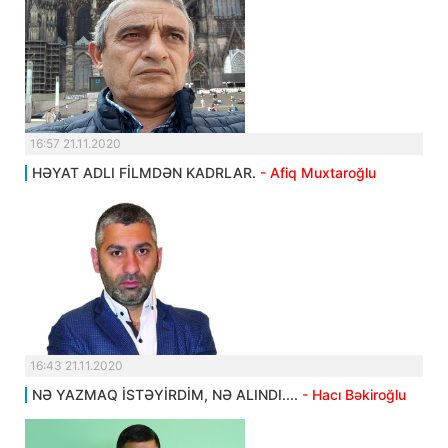
16:57 21.11.2020
HƏYAT ADLI FİLMDƏN KADRLAR.
- Afiq Muxtaroğlu
16:43 21.11.2020
NƏ YAZMAQ İSTƏYİRDİM, NƏ ALINDI....
- Hacı Bəkiroğlu