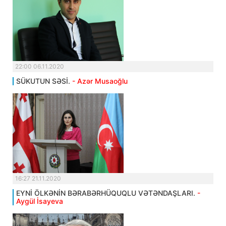
22:00 06.11.2020
SÜKUTUN SƏSİ.
- Azər Musaoğlu
16:27 21.11.2020
EYNİ ÖLKƏNİN BƏRABƏRHÜQUQLU VƏTƏNDAŞLARI.
-
Aygül İsayeva