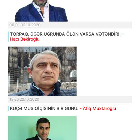
00:01 02.10.2020
TORPAQ, ƏGƏR UĞRUNDA ÖLƏN VARSA VƏTƏNDİR!.
-
Hacı Bəkiroğlu
12:26 22.10.2020
KÜÇƏ MUSİQİÇİSİNİN BİR GÜNÜ.
- Afiq Muxtaroğlu