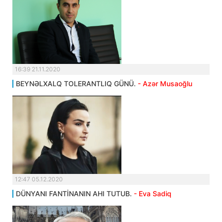
16:39 21.11.2020
BEYNƏLXALQ TOLERANTLIQ GÜNÜ.
- Azər Musaoğlu
12:47 05.12.2020
DÜNYANI FANTİNANIN AHI TUTUB.
- Eva Sadiq