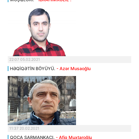
22:07 05.02.2021
HƏQİQƏTİN BÖYÜYÜ.
- Azər Musaoğlu
11:37 20.02.2021
QOCA ŞARMANKAÇI.
- Afiq Muxtaroğlu