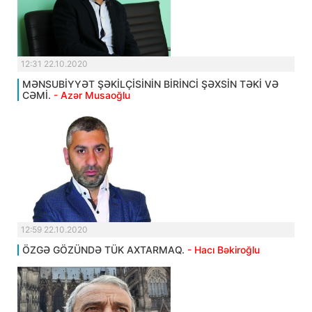
12:31 22.10.2020
MƏNSUBİYYƏT ŞƏKİLÇİSİNİN BİRİNCİ ŞƏXSİN TƏKİ VƏ
CƏMİ.
- Azər Musaoğlu
12:59 22.10.2020
ÖZGƏ GÖZÜNDƏ TÜK AXTARMAQ.
- Hacı Bəkiroğlu