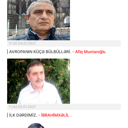
11:30 05.01.2021
AVROPANIN KÜÇƏ BÜLBÜLLƏRİ.
- Afiq Muxtaroğlu
11:42 05.01.2021
İLK DƏRDİMİZ.
- İBRAHİMXƏLİL .