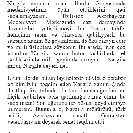
Nargilə xanımın uzun illərdir Gürcüstanda
mədəniyyətimiz üçün etdiklərini qəti
sadalamayacam. Tbilisidə Azərbaycan
Mədəniyyəti Mərkəzində saz dərnəyində
davamçılar yetişdirməyi bir başqa töhfə,
həmçinin rəsm və dizayner qabiliyyətli bu
sazəndə xanım öz geyimlərini də özü dizayn edir
və milli üslublara söykənir. Bu arada, mən çox
istərdim Nargilə xanım bütün tədbirlərdə, el
şənliklərində milli geyimdə çıxaydı – Nargilə
imici, Nargilə dəyəri ilə...
Uzun illərdir bütün layihələrdə dövlətlə bərabər
öz kimliyini təqdim edən Nargilə xanım Çində
dostluq festifalında dastan danışmağından ən
kiçik tədbirlərə belə qatılmağa etiraz etmir bu
sadə insan! Son uğurunu isə xüsusi qeyd etməyə
bilmərəm. Bununla o, Nargilə möhürünü, türk
əsilli, Azərbaycan sənətli Gürcüstan
vətəndaşıyam deyərək sənət təqdim etdi.