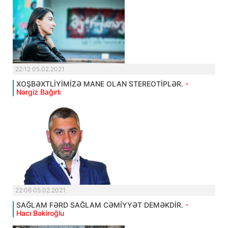
22:12 05.02.2021
XOŞBƏXTLİYİMİZƏ MANE OLAN STEREOTİPLƏR.
-
Nərgiz Bağırlı
22:06 05.02.2021
SAĞLAM FƏRD SAĞLAM CƏMİYYƏT DEMƏKDİR.
-
Hacı Bəkiroğlu