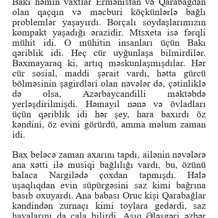
Bakı həmin vaxtlar Ermənistan və Qarabağdan
olan qaçqın və məcburi köçkünlərlə bağlı
problemlər yaşayırdı. Borçalı soydaşlarımızın
kompakt yaşadığı ərazidir. Mtsxeta isə fərqli
mühit idi. O mühitin insanları üçün Bakı
qəriblik idi. Heç cür uyğunlaşa bilmirdilər.
Baxmayaraq ki, artıq məskunlaşmışdılar. Hər
cür sosial, maddi şərait vardı, hətta gürcü
bölməsinin şagirdləri olan nəvələr də, çətinliklə
də olsa, Azərbaycandilli məktəbdə
yerləşdirilmişdi. Həmayıl nənə və övladları
üçün qəriblik idi hər şey, hara baxırdı öz
kəndini, öz evini görürdü, amma məlum zaman
idi.
Bax beləcə zaman axarını tapdı, ailənin nəvələrə
ana xətti ilə musiqi bağlılığı vardı, bu, özünü
balaca Nargilədə çoxdan tapmışdı. Hələ
uşaqlıqdan evin süpürgəsini saz kimi bağrına
basıb oxuyardı. Ana babası Oruc kişi Qarabağlar
kəndindən zurnaçı kimi toylara gedərdi, saz
havalarını da çala bilirdi, Aşıq Ələsgəri əzbər