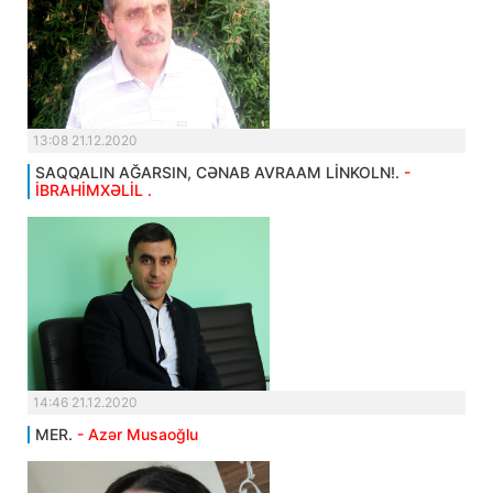
13:08 21.12.2020
SAQQALIN AĞARSIN, CƏNAB AVRAAM LİNKOLN!.
-
İBRAHİMXƏLİL .
14:46 21.12.2020
MER.
- Azər Musaoğlu