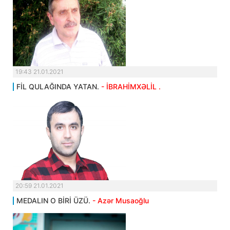
19:43 21.01.2021
FİL QULAĞINDA YATAN.
- İBRAHİMXƏLİL .
20:59 21.01.2021
MEDALIN O BİRİ ÜZÜ.
- Azər Musaoğlu