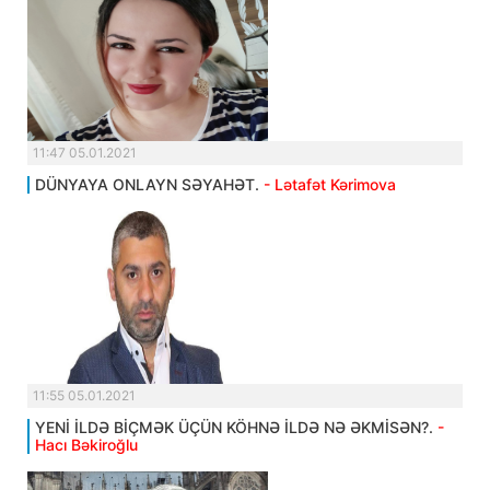
11:47 05.01.2021
DÜNYAYA ONLAYN SƏYAHƏT.
- Lətafət Kərimova
11:55 05.01.2021
YENİ İLDƏ BİÇMƏK ÜÇÜN KÖHNƏ İLDƏ NƏ ƏKMİSƏN?.
-
Hacı Bəkiroğlu