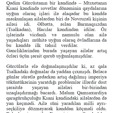
Qədim Gürcüstanın bir kəndində – Mtsxetanın
Ksani kəndində sovetlər dönəminin qaydalarına
uyğun olaraq işləri ilə əlaqədar bu kənddə
məskunlaşan ailələrdən biri də Novruzəli kişinin
ailəsi idi. Əlbəttə, əslən Barmaqsızdan
(Tsalkadan), Hacılar kəndindən idilər. Öz
işlərində vicdanlı və namuslu olan ailə
yaşadıqları mühitə uyğun olaraq övladlarına da
bu kənddə ilk təhsil verdilər.
Gəncliklərindən burada yaşayan ailələr artıq
özləri üçün şərait qurub uyğunlaşmışdılar.
Gürcülərlə elə doğmalaşmışdılar ki, az qala
Tsalkadakı doğmalar da yaddan çıxmışdı. Beləcə
günlər sürətlə gedərkən artıq dağılmış imperiya
töküntükərinin yaratdığı problemlər illərdir dost
şəraitdə yaşayan ailələri bir-birindən
uzaqlaşdırmağı bacardı. Məlum Qamsaxurdiya
qaragüruhçuluğu Ksani kəndindəki ailələrdən də
yan keçmədi. Ailə süni yaradılan milli ayrı-
seçkiliyə dözməyərək kənddən köçməli oldu.