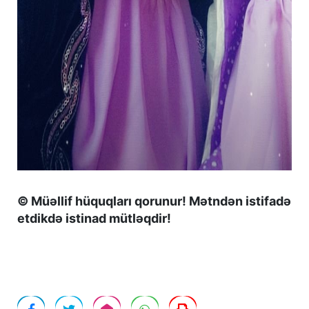
© Müəllif hüquqları qorunur! Mətndən istifadə
etdikdə istinad mütləqdir!