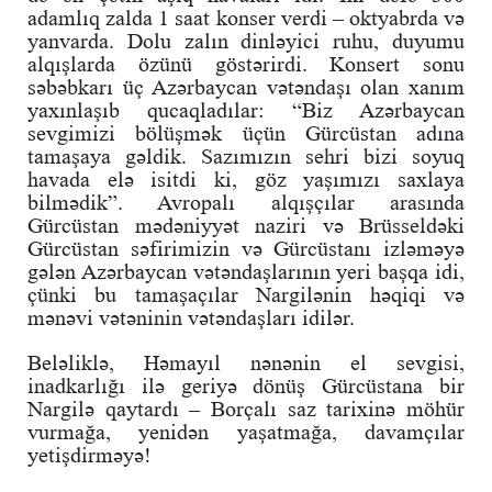
adamlıq zalda 1 saat konser verdi – oktyabrda və
yanvarda. Dolu zalın dinləyici ruhu, duyumu
alqışlarda özünü göstərirdi. Konsert sonu
səbəbkarı üç Azərbaycan vətəndaşı olan xanım
yaxınlaşıb qucaqladılar: “Biz Azərbaycan
sevgimizi bölüşmək üçün Gürcüstan adına
tamaşaya gəldik. Sazımızın sehri bizi soyuq
havada elə isitdi ki, göz yaşımızı saxlaya
bilmədik”. Avropalı alqışçılar arasında
Gürcüstan mədəniyyət naziri və Brüsseldəki
Gürcüstan səfirimizin və Gürcüstanı izləməyə
gələn Azərbaycan vətəndaşlarının yeri başqa idi,
çünki bu tamaşaçılar Nargilənin həqiqi və
mənəvi vətəninin vətəndaşları idilər.
Beləliklə, Həmayıl nənənin el sevgisi,
inadkarlığı ilə geriyə dönüş Gürcüstana bir
Nargilə qaytardı – Borçalı saz tarixinə möhür
vurmağa, yenidən yaşatmağa, davamçılar
yetişdirməyə!