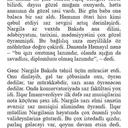
bilirdi, dayısı gözəl muğam oxuyardı, hətta
anasının da gözəl səsi vardı. Bir gün baba ona
balaca bir saz aldı. Hamının ötəri hiss kimi
qəbul etdiyi saz sevgisi artıq dərinləşirdi.
Nargilə az vaxtda Bakıda ana dilini,
ədəbiyyatını, tarixini, mədəniyyətini çox gözəl
öyrənmişdi. Bu bağlılıq saza meyilliklə öz
möhürünə doğru çəkirdi. Danəndə Həmayıl nənə
– “bu qızı oxutmaq lazımdır, olanda aşığın da
savadlısı, diplomlusu olmaq lazımdır”, – dedi.
Gənc Nargilə Bakıda təhsil üçün müraciət etdi.
Onu dinləyib, gəl tar şöbəsində oxu, öyrən
dedilər, tar mürəkkəbdir, sazı asan öyrənəcən
dedilər. Onda konservatoriyada saz fakültəsi yox
idi. İlqar İmamverdiyev ilk dəfə saz musiqilərini
nota köçürən şəxs idi. Nargilə sazı elmi sənətin
əvəzsiz saz musiqisi alimindən öyrəndi. İlqar
müəllim Nargilənin həyatında çox önəmli yolu
valideynlərinə göstərdi. Bu çox istedadlı qızdır,
parlaq gələcəyi var, qoyun davam etsin dedi.