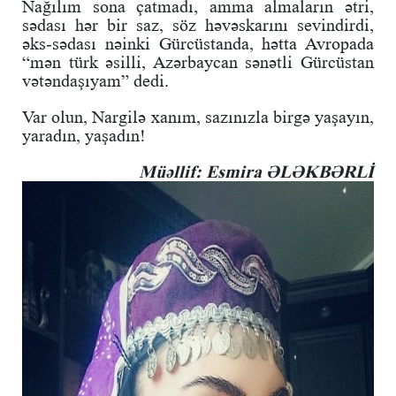
Nağılım sona çatmadı, amma almaların ətri,
sədası hər bir saz, söz həvəskarını sevindirdi,
əks-sədası nəinki Gürcüstanda, hətta Avropada
“mən türk əsilli, Azərbaycan sənətli Gürcüstan
vətəndaşıyam” dedi.
Var olun, Nargilə xanım, sazınızla birgə yaşayın,
yaradın, yaşadın!
Müəllif: Esmira ƏLƏKBƏRLİ