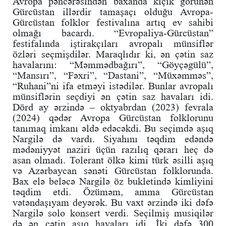
Avropa pəncərəsindən baxanda kiçik görünən
Gürcüstan illərdir tamaşaçı olduğu Avropa-
Gürcüstan folklor festivalına artıq ev sahibi
olmağı bacardı. “Evropaliya-Gürcüstan”
festifalında iştirakçıları avropalı münsiflər
özləri seçmişdilər. Maraqlıdır ki, ən çətin saz
havalarını: “Məmmədbağırı”, “Göyçəgülü”,
“Mansırı”, “Fəxri”, “Dastani”, “Müxəmməs”,
“Ruhani”ni ifa etməyi istədilər. Bunlar avropalı
münsiflərin seçdiyi ən çətin saz havaları idi.
Dörd ay ərzində – oktyabrdan (2023) fevrala
(2024) qədər Avropa Gürcüstan folklorunu
tanımaq imkanı əldə edəcəkdi. Bu seçimdə aşıq
Nargilə də vardı. Siyahını təqdim edəndə
mədəniyyət naziri üçün razılıq qərarı heç də
asan olmadı. Tolerant ölkə kimi türk əsilli aşıq
və Azərbaycan sənəti Gürcüstan folklorunda.
Bax elə
beləcə Nargilə öz bukletində kimliyini
təqdim etdi. Özüməm, amma Gürcüstan
vətəndaşıyam deyərək. Bu vaxt ərzində iki dəfə
Nargilə solo konsert verdi. Seçilmiş musiqilər
də ən çətin aşıq havaları idi. İki dəfə 300