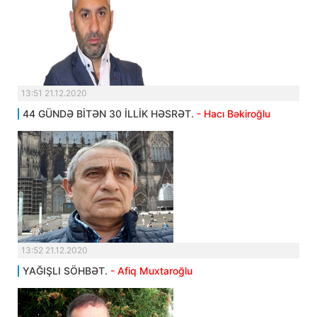
13:51 21.12.2020
44 GÜNDƏ BİTƏN 30 İLLİK HƏSRƏT.
- Hacı Bəkiroğlu
13:52 21.12.2020
YAĞIŞLI SÖHBƏT.
- Afiq Muxtaroğlu