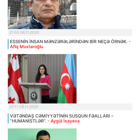
21:02 06.11.2020
ESSENİN İNSAN MƏNZƏRƏLƏRİNDƏN BİR NEÇƏ ÖRNƏK.
-
Afiq Muxtaroğlu
21:17 06.11.2020
VƏTƏNDAŞ CƏMİYYƏTİNİN SUSQUN FƏALLARI –
“HUMANİSTLƏR”.
- Aygül İsayeva