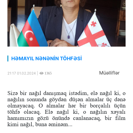
HƏMAYIL NƏNƏNİN TÖHFƏSİ
Müəlliflər
21:17 01.02.2024 |
1365
Sizə bir nağıl danışmaq istədim, elə nağıl ki, o
nağılın sonunda göydən düşən almalar üç dənə
olmayacaq. O almalar hər bir borçalılı üçün
töhfə olacaq. Elə nağıl ki, o nağılın xəyalı
hamımızın gözü önündə canlanacaq, bir film
kimi nağıl, buna əminəm...