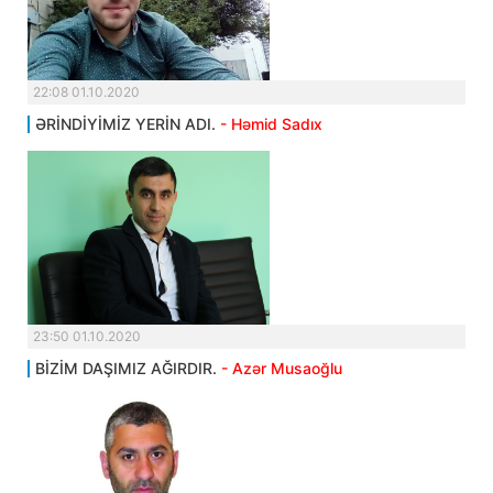
22:08 01.10.2020
ƏRİNDİYİMİZ YERİN ADI.
- Həmid Sadıx
23:50 01.10.2020
BİZİM DAŞIMIZ AĞIRDIR.
- Azər Musaoğlu