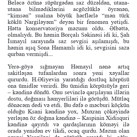
Beləcə özünə süpürgədən saz düzəldən, utana-
utana bilmədiklərini acgözlüklə öyrənən,
“kimsən” sualına böyük hərflərlə “mən türk
köklü Nargiləyəm” deyən bir fenomen yetişdi.
Hətta konservatoriya məzunu oldu. Əlbəttə,
olmalıydı. Bu həmin Borçalı Səkinəsi idi ki, Şah
İsmayıl sarayında saz sevgisi aşılamışdı, bu
həmin aşıq Sona Hamamlı idi ki, sevgisini saza
qurban vermişdi...
Yerə-göyə sığmayan Həmayıl nənə artıq
sakitləşən tufanlardan sonra yeni xəyallar
qururdu. H.Əliyevin yaratdığı dostluq körpüsü
ona ümidlər verirdi. Bu ümidin körpüsüylə geri
– kəndinə döndü. Onu sevinclə qarşılayan illərin
dostu, doğması həmyerliləri ilə görüşdü. Mütləq
dönəcəm dedi və etdi. Bu dəfə o məcburi köçkün
olduğu Ksani kəndinə yox, Muxran çökəyində
yerləşən öz doğma kəndinə – Kaspinin Xidisquri
kəndinə qayıtdı və qardaşlarının köməyi ilə
orada yenidən ev tikdi, ocaq qurdu. Məzun olan
nəvəsi Nargiləni də götürüb qayıtdı ki, oğlu,