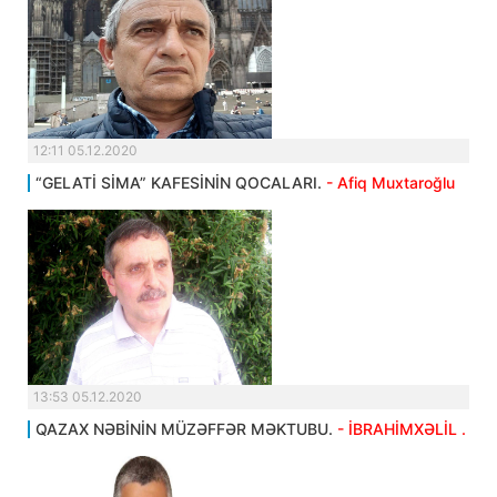
12:11 05.12.2020
“GELATİ SİMA” KAFESİNİN QOCALARI.
- Afiq Muxtaroğlu
13:53 05.12.2020
QAZAX NƏBİNİN MÜZƏFFƏR MƏKTUBU.
- İBRAHİMXƏLİL .