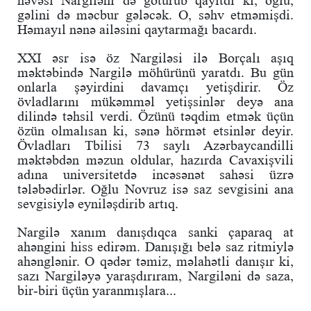
gəlini də məcbur gələcək. O, səhv etməmişdi.
Həmayıl nənə ailəsini qaytarmağı bacardı.
XXI əsr isə öz Nargiləsi ilə Borçalı aşıq
məktəbində Nargilə möhürünü yaratdı. Bu gün
onlarla şəyirdini davamçı yetişdirir. Öz
övladlarını mükəmməl yetişsinlər deyə ana
dilində təhsil verdi. Özünü təqdim etmək üçün
özün olmalısan ki, sənə hörmət etsinlər deyir.
Övladları Tbilisi 73 saylı Azərbaycandilli
məktəbdən məzun oldular, hazırda Cavaxişvili
adına universitetdə incəsənət sahəsi üzrə
tələbədirlər. Oğlu Novruz isə saz sevgisini ana
sevgisiylə eyniləşdirib artıq.
Nargilə xanım danışdıqca sanki çaparaq at
ahəngini hiss edirəm. Danışığı belə saz ritmiylə
ahənglənir. O qədər təmiz, məlahətli danışır ki,
sazı Nargiləyə yaraşdırıram, Nargiləni də saza,
bir-biri üçün yaranmışlara...