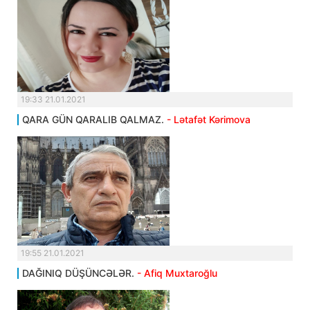
19:33 21.01.2021
QARA GÜN QARALIB QALMAZ.
- Lətafət Kərimova
19:55 21.01.2021
DAĞINIQ DÜŞÜNCƏLƏR.
- Afiq Muxtaroğlu