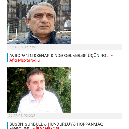
22:01 05.02.2021
AVROPANIN SSENARİSİNDƏ GƏLMƏLƏR ÜÇÜN ROL.
-
Afiq Muxtaroğlu
22:55 05.02.2021
SÜSƏN-SÜNBÜLDƏ HÜNDÜRLÜYƏ HOPPANMAQ
MƏŞQLƏRİ.
- İBRAHİMXƏLİL .