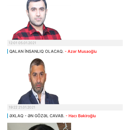
12:01 05.01.2021
QALAN İNSANLIQ OLACAQ.
- Azər Musaoğlu
19:22 21.01.2021
ƏXLAQ - ƏN GÖZƏL CAVAB.
- Hacı Bəkiroğlu