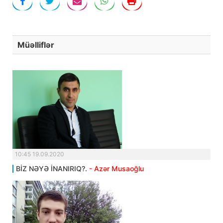
Müəlliflər
10:45 19.09.2020
BİZ NƏYƏ İNANIRIQ?.
- Azər Musaoğlu