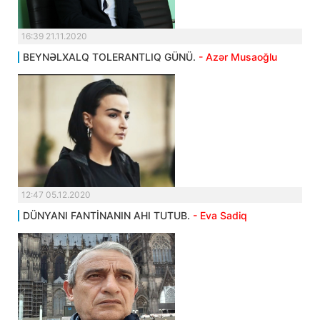
16:39 21.11.2020
BEYNƏLXALQ TOLERANTLIQ GÜNÜ.
- Azər Musaoğlu
12:47 05.12.2020
DÜNYANI FANTİNANIN AHI TUTUB.
- Eva Sadiq