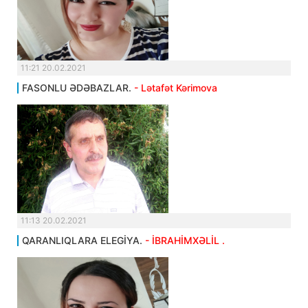
11:21 20.02.2021
FASONLU ƏDƏBAZLAR.
- Lətafət Kərimova
11:13 20.02.2021
QARANLIQLARA ELEGİYA.
- İBRAHİMXƏLİL .