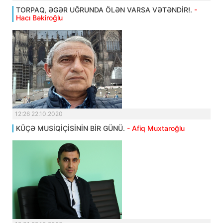
TORPAQ, ƏGƏR UĞRUNDA ÖLƏN VARSA VƏTƏNDİR!.
-
Hacı Bəkiroğlu
12:26 22.10.2020
KÜÇƏ MUSİQİÇİSİNİN BİR GÜNÜ.
- Afiq Muxtaroğlu