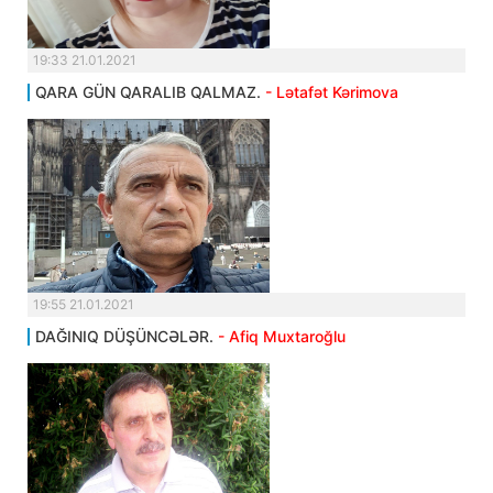
19:33 21.01.2021
QARA GÜN QARALIB QALMAZ.
- Lətafət Kərimova
19:55 21.01.2021
DAĞINIQ DÜŞÜNCƏLƏR.
- Afiq Muxtaroğlu