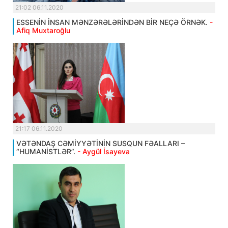
21:02 06.11.2020
ESSENİN İNSAN MƏNZƏRƏLƏRİNDƏN BİR NEÇƏ ÖRNƏK.
-
Afiq Muxtaroğlu
21:17 06.11.2020
VƏTƏNDAŞ CƏMİYYƏTİNİN SUSQUN FƏALLARI –
“HUMANİSTLƏR”.
- Aygül İsayeva