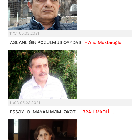
11:51 05.03.2021
ASLANLIĞIN POZULMUŞ QAYDASI.
- Afiq Muxtaroğlu
11:03 05.03.2021
EŞŞƏYİ OLMAYAN MƏMLƏKƏT.
- İBRAHİMXƏLİL .