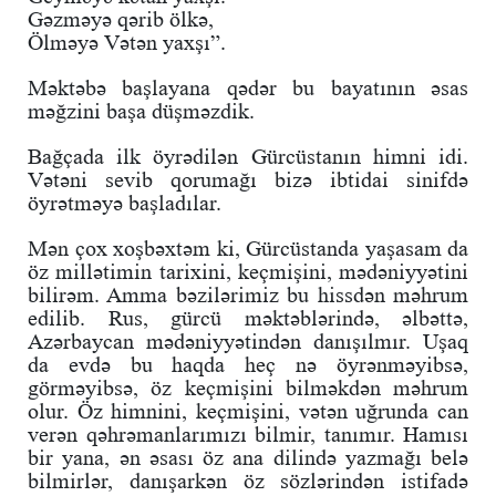
Gəzməyə qərib ölkə,
Ölməyə Vətən yaxşı”.
Məktəbə başlayana qədər bu bayatının əsas
məğzini başa düşməzdik.
Bağçada ilk öyrədilən Gürcüstanın himni idi.
Vətəni sevib qorumağı bizə ibtidai sinifdə
öyrətməyə başladılar.
Mən çox xoşbəxtəm ki, Gürcüstanda yaşasam da
öz millətimin tarixini, keçmişini, mədəniyyətini
bilirəm. Amma bəzilərimiz bu hissdən məhrum
edilib. Rus, gürcü məktəblərində, əlbəttə,
Azərbaycan mədəniyyətindən danışılmır. Uşaq
da evdə bu haqda heç nə öyrənməyibsə,
görməyibsə, öz keçmişini bilməkdən məhrum
olur. Öz himnini, keçmişini, vətən uğrunda can
verən qəhrəmanlarımızı bilmir, tanımır. Hamısı
bir yana, ən əsası öz ana dilində yazmağı belə
bilmirlər, danışarkən öz sözlərindən istifadə