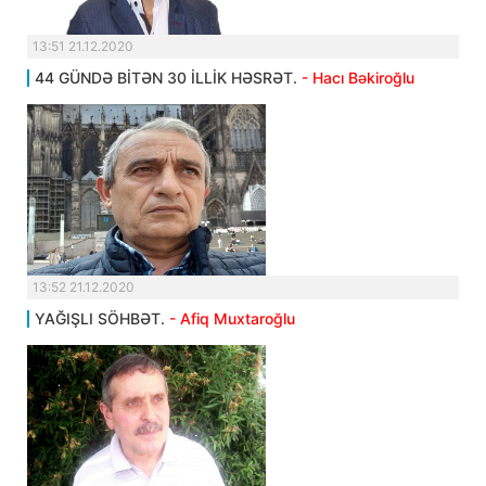
13:51 21.12.2020
44 GÜNDƏ BİTƏN 30 İLLİK HƏSRƏT.
- Hacı Bəkiroğlu
13:52 21.12.2020
YAĞIŞLI SÖHBƏT.
- Afiq Muxtaroğlu