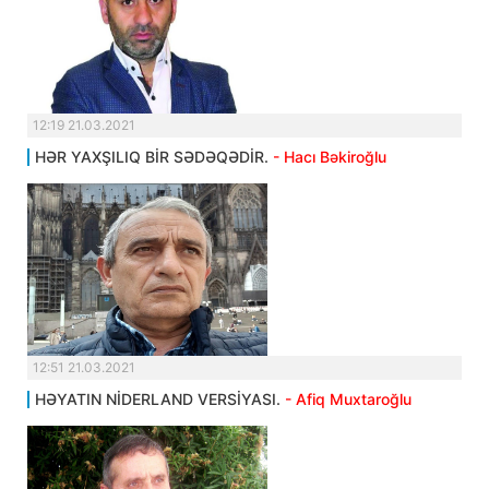
12:19 21.03.2021
HƏR YAXŞILIQ BİR SƏDƏQƏDİR.
- Hacı Bəkiroğlu
12:51 21.03.2021
HƏYATIN NİDERLAND VERSİYASI.
- Afiq Muxtaroğlu