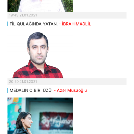
19:43 21.01.2021
FİL QULAĞINDA YATAN.
- İBRAHİMXƏLİL .
20:59 21.01.2021
MEDALIN O BİRİ ÜZÜ.
- Azər Musaoğlu