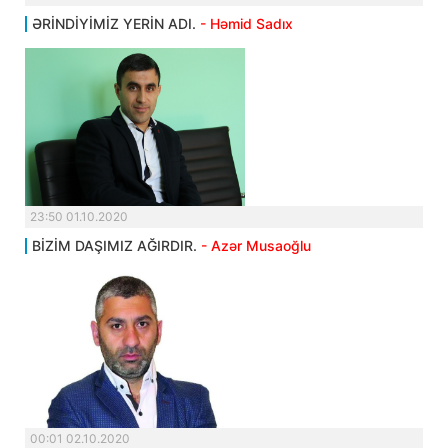
ƏRİNDİYİMİZ YERİN ADI.
- Həmid Sadıx
23:50 01.10.2020
BİZİM DAŞIMIZ AĞIRDIR.
- Azər Musaoğlu
00:01 02.10.2020