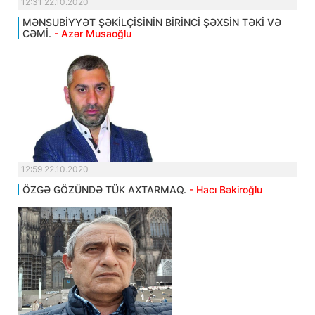
12:31 22.10.2020
MƏNSUBİYYƏT ŞƏKİLÇİSİNİN BİRİNCİ ŞƏXSİN TƏKİ VƏ
CƏMİ.
- Azər Musaoğlu
12:59 22.10.2020
ÖZGƏ GÖZÜNDƏ TÜK AXTARMAQ.
- Hacı Bəkiroğlu