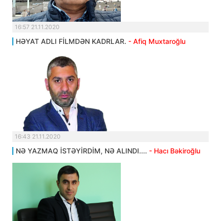
16:57 21.11.2020
HƏYAT ADLI FİLMDƏN KADRLAR.
- Afiq Muxtaroğlu
16:43 21.11.2020
NƏ YAZMAQ İSTƏYİRDİM, NƏ ALINDI....
- Hacı Bəkiroğlu