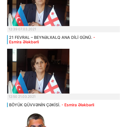
12:39 07.03.2021
21 FEVRAL – BEYNƏLXALQ ANA DİLİ GÜNÜ.
-
Esmira Ələkbərli
12:50 21.03.2021
BÖYÜK QÜVVƏNİN ÇƏKİSİ.
- Esmira Ələkbərli