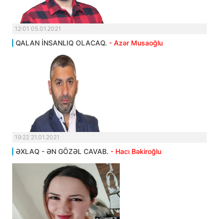
12:01 05.01.2021
QALAN İNSANLIQ OLACAQ.
- Azər Musaoğlu
19:22 21.01.2021
ƏXLAQ - ƏN GÖZƏL CAVAB.
- Hacı Bəkiroğlu