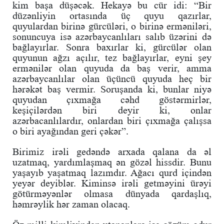
kim başa düşəcək. Hekayə bu cür idi: “Bir
düzənliyin ortasında üç quyu qazırlar,
quyulardan birinə gürcüləri, o birinə erməniləri,
sonuncuya isə azərbaycanlıları salıb üzərini də
bağlayırlar. Sonra baxırlar ki, gürcülər olan
quyunun ağzı açılır, tez bağlayırlar, eyni şey
ermənilər olan quyuda da baş verir, amma
azərbaycanlılar olan üçüncü quyuda heç bir
hərəkət baş vermir. Soruşanda ki, bunlar niyə
quyudan çıxmağa cəhd göstərmirlər,
keşiçilərdən biri deyir ki, onlar
azərbacanlılardır, onlardan biri çıxmağa çalışsa
o biri ayağından geri çəkər”.
Birimiz irəli gedəndə arxada qalana da əl
uzatmaq, yardımlaşmaq ən gözəl hissdir. Bunu
yaşayıb yaşatmaq lazımdır. Ağacı qurd içindən
yeyər deyiblər. Kiminsə irəli getməyini ürəyi
götürməyənlər olmasa dünyada qardaşlıq,
həmrəylik hər zaman olacaq.