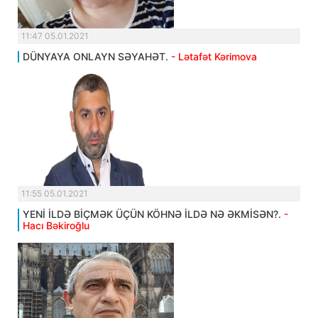
11:47 05.01.2021
DÜNYAYA ONLAYN SƏYAHƏT.
- Lətafət Kərimova
11:55 05.01.2021
YENİ İLDƏ BİÇMƏK ÜÇÜN KÖHNƏ İLDƏ NƏ ƏKMİSƏN?.
-
Hacı Bəkiroğlu