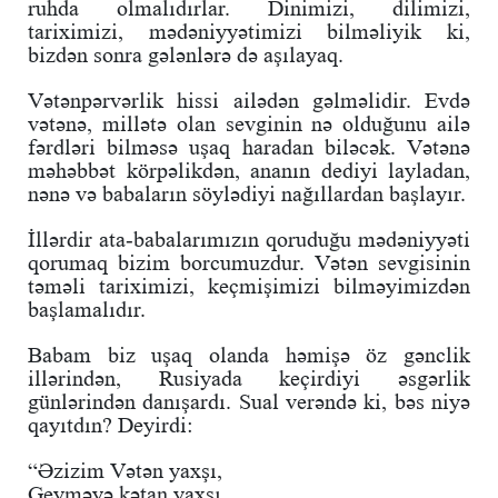
ruhda olmalıdırlar. Dinimizi, dilimizi,
tariximizi, mədəniyyətimizi bilməliyik ki,
bizdən sonra gələnlərə də aşılayaq.
Vətənpərvərlik hissi ailədən gəlməlidir. Evdə
vətənə, millətə olan sevginin nə olduğunu ailə
fərdləri bilməsə uşaq haradan biləcək. Vətənə
məhəbbət körpəlikdən, ananın dediyi layladan,
nənə və babaların söylədiyi nağıllardan başlayır.
İllərdir ata-babalarımızın qoruduğu mədəniyyəti
qorumaq bizim borcumuzdur. Vətən sevgisinin
təməli tariximizi, keçmişimizi bilməyimizdən
başlamalıdır.
Babam biz uşaq olanda həmişə öz gənclik
illərindən, Rusiyada keçirdiyi əsgərlik
günlərindən danışardı. Sual verəndə ki, bəs niyə
qayıtdın? Deyirdi:
“Əzizim Vətən yaxşı,
Geyməyə kətan yaxşı.