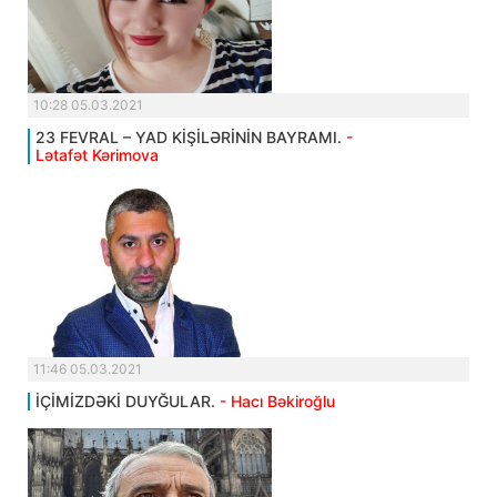
10:28 05.03.2021
23 FEVRAL – YAD KİŞİLƏRİNİN BAYRAMI.
-
Lətafət Kərimova
11:46 05.03.2021
İÇİMİZDƏKİ DUYĞULAR.
- Hacı Bəkiroğlu