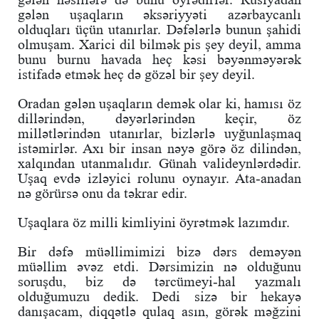
gələn uşaqların əksəriyyəti azərbaycanlı
olduqları üçün utanırlar. Dəfələrlə bunun şahidi
olmuşam. Xarici dil bilmək pis şey deyil, amma
bunu burnu havada heç kəsi bəyənməyərək
istifadə etmək heç də gözəl bir şey deyil.
Oradan gələn uşaqların demək olar ki, hamısı öz
dillərindən, dəyərlərindən keçir, öz
millətlərindən utanırlar, bizlərlə uyğunlaşmaq
istəmirlər. Axı bir insan nəyə görə öz dilindən,
xalqından utanmalıdır. Günah valideynlərdədir.
Uşaq evdə izləyici rolunu oynayır. Ata-anadan
nə görürsə onu da təkrar edir.
Uşaqlara öz milli kimliyini öyrətmək lazımdır.
Bir dəfə müəllimimizi bizə dərs deməyən
müəllim əvəz etdi. Dərsimizin nə olduğunu
soruşdu, biz də tərcümeyi-hal yazmalı
olduğumuzu dedik. Dedi sizə bir hekayə
danışacam, diqqətlə qulaq asın, görək məğzini