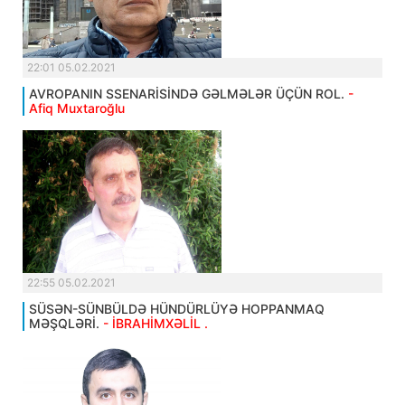
22:01 05.02.2021
AVROPANIN SSENARİSİNDƏ GƏLMƏLƏR ÜÇÜN ROL.
-
Afiq Muxtaroğlu
22:55 05.02.2021
SÜSƏN-SÜNBÜLDƏ HÜNDÜRLÜYƏ HOPPANMAQ
MƏŞQLƏRİ.
- İBRAHİMXƏLİL .