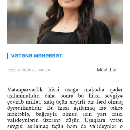
VƏTƏNƏ MƏHƏBBƏT
Müəlliflər
12:33 17.08.2023 |
1217
Vətənpərvərlik hissi uşağa məktəbə qədər
aşılanmalıdır, daha sonra bu hissi sevgiyə
çevirib millət, xalq üçün xeyirli bir fərd olmaq
öyrədilməlidir. Bu hissi aşılamaq isə təkcə
məktəblə, bağçayla olmur, işin yarı faizi
valideynlərin üzərinə düşür. Uşaqlara vətən
sevgisi aşılamaq üçün həm də valideynlər o