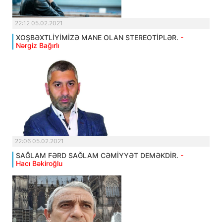
22:12 05.02.2021
XOŞBƏXTLİYİMİZƏ MANE OLAN STEREOTİPLƏR.
-
Nərgiz Bağırlı
22:06 05.02.2021
SAĞLAM FƏRD SAĞLAM CƏMİYYƏT DEMƏKDİR.
-
Hacı Bəkiroğlu