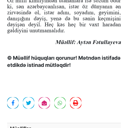
Öz milli kimliyindən utananlara isə sözüm odur
ki, sən azərbaycanlısan, istər öz dünyanın ən
zirvəsində ol, istər adını, soyadını, geyimini,
danışığını dəyiş, yenə də bu sənin keçmişini
dəyişən deyil. Heç kəs heç bir vaxt haradan
gəldiyini unutmamalıdır.
Müəllif: Aytən Fətullayeva
© Müəllif hüquqları qorunur! Mətndən istifadə
etdikdə istinad mütləqdir!