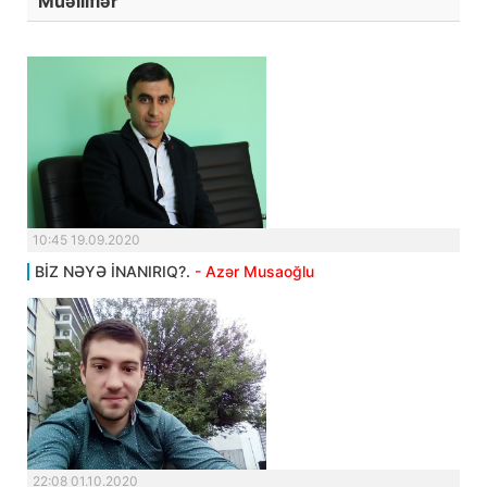
Müəlliflər
10:45 19.09.2020
BİZ NƏYƏ İNANIRIQ?.
- Azər Musaoğlu
22:08 01.10.2020