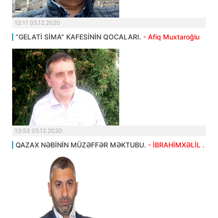
12:11 05.12.2020
“GELATİ SİMA” KAFESİNİN QOCALARI.
- Afiq Muxtaroğlu
13:53 05.12.2020
QAZAX NƏBİNİN MÜZƏFFƏR MƏKTUBU.
- İBRAHİMXƏLİL .