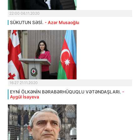
22:00 06.11.2020
SÜKUTUN SƏSİ.
- Azər Musaoğlu
16:27 21.11.2020
EYNİ ÖLKƏNİN BƏRABƏRHÜQUQLU VƏTƏNDAŞLARI.
-
Aygül İsayeva