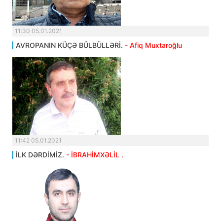
11:30 05.01.2021
AVROPANIN KÜÇƏ BÜLBÜLLƏRİ.
- Afiq Muxtaroğlu
11:42 05.01.2021
İLK DƏRDİMİZ.
- İBRAHİMXƏLİL .