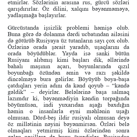
etmirlər. Sözlərinin arasına rus, gürcü sözləri
qarışdırırlar. Öz dilini, xalqını bəyənməməyə,
yadlaşmağa başlayırlar.
Gürcüstanda işsizlik problemi həmişə olub.
Buna görə də dolanma dərdi ucbatından ailəsini
də götürüb Rusiyaya üz tutanların sayı çox olub.
Özlərinə orada şərait yaradıb, uşaqlarını da
orada böyüdüblər. Yayda isə sanki bütün
Rusiyanı alıbmış kimi başları dik, əllərində
bahalı maşının açarı, boyunlarında qızıl
boyunbağı özündən əmin və razı şəkildə
dincəlməyə bura gəlirlər. Böyüyüb boya-başa
çatdıqları yerin adını da kənd qoyub – “kəndə
gəldik” – deyirlər. Belələrinə başa salmaq
lazımdır ki, bəyənmədiyin kəndin torpağında
böyümüsən, indi yuxarıdan aşağı baxdığın
həmin o insanlarla eyni məhlənin uşağı
olmusan. Dörd-beş ildir rusiyalı olmusan deyə
öz millətinin nəyini bəyənmirsən. Özləri belə
olmaqları yetmirmiş kimi özlərindən sonra
gələn nəsillərə də bunu öyrədirlər. Rusiyadan