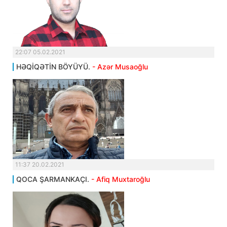
22:07 05.02.2021
HƏQİQƏTİN BÖYÜYÜ.
- Azər Musaoğlu
11:37 20.02.2021
QOCA ŞARMANKAÇI.
- Afiq Muxtaroğlu