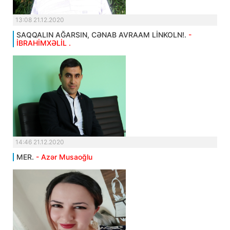
13:08 21.12.2020
SAQQALIN AĞARSIN, CƏNAB AVRAAM LİNKOLN!.
-
İBRAHİMXƏLİL .
14:46 21.12.2020
MER.
- Azər Musaoğlu