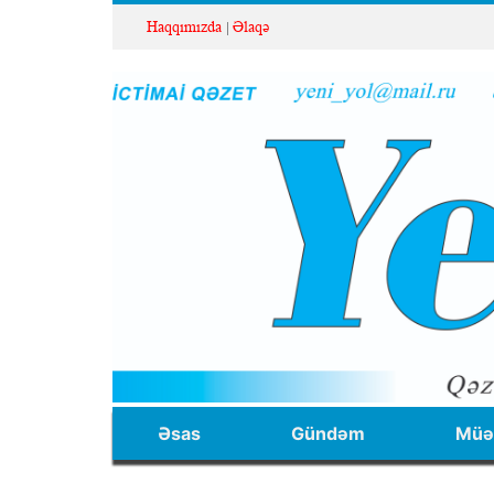
Haqqımızda
Əlaqə
Əsas
Gündəm
Müəl