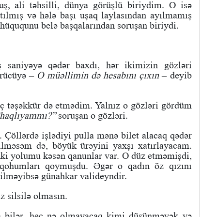
, ali təhsilli, dünya görüşlü biriydim. O isə
tılmış və hələ başı uşaq laylasından ayılmamış
 hüququnu belə başqalarından soruşan biriydi.
saniyəyə qədər baxdı, hər ikimizin gözləri
ürücüyə –
O müəllimin də hesabını çıxın
– deyib
ç təşəkkür də etmədim. Yalnız o gözləri gördüm
haqlıyammı?”
soruşan o gözləri.
. Çöllərdə işlədiyi pulla mənə bilet alacaq qədər
ilməsəm də, böyük ürəyini yaxşı xatırlayacam.
ki yolumu kəsən qanunlar var. O düz etməmişdi,
, qohumları qoymuşdu. Əgər o qadın öz qızını
ilməyibsə günahkar valideyndir.
z silsilə olmasın.
a bilər, heç nə olmayacaq kimi düşünməyək və