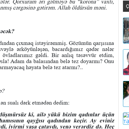
ələr. Qorxuram əri gəlməyə bu “korona” vaxtı,
Ç
mış cərgəsinə gətirəm. Allah öldürsün məni.
şəcək?
dından çıxmaq istəyirəmmiş. Gözümün qarşısına
vəylə ərköyünləşən, bacardığımız qədər nələr
 övladlarımız gəldi. Bir anlıq təsəvvür etdim,
la! Adam da balasından belə tez doyarmı? Onu
armayacaq həyata belə tez atarmı?..
ə?
lən sualı dərk etmədən dedim:
 düşmürsüz ki, ailə yükü bizim qadınlar üçün
hamısının qayğısı qadından keçir. Ay eviniz
ydi, iyirmi yaşa çataydı, yenə verərdiz də. Heç