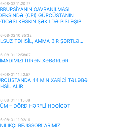
6-08-02 11:20:27
RRUPSİYANIN QAVRANILMASI
DEKSİNDƏ (CPI) GÜRCÜSTANIN
TİCƏSİ KƏSKİN ŞƏKİLDƏ PİSLƏŞİB
6-08-02 10:35:32
LSUZ TƏHSİL, AMMA BİR ŞƏRTLƏ...
6-08-01 12:58:07
İMADIMIZI İTİRƏN XƏBƏRLƏR
6-08-01 11:42:57
RCÜSTANDA 44 MİN XARİCİ TƏLƏBƏ
HSİL ALIR
6-08-01 11:15:08
ÜM – DÖRD HƏRFLİ HƏQİQƏT
6-08-01 11:02:16
NİLİKÇİ REJİSSORLARIMIZ