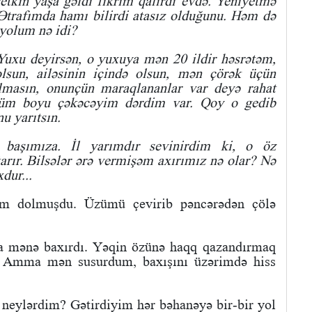
 yetkin yaşa gəldi fikrim qalırdı evdə. Yeniyetmə
Ətrafımda hamı bilirdi atasız olduğunu. Həm də
 yolum nə idi?
Yuxu deyirsən, o yuxuya mən 20 ildir həsrətəm,
sun, ailəsinin içində olsun, mən çörək üçün
almasın, onunçün maraqlananlar var deyə rahat
m boyu çəkəcəyim dərdim var. Qoy o gedib
u yarıtsın.
 başımıza. İl yarımdır sevinirdim ki, o öz
tarır. Bilsələr ərə vermişəm axırımız nə olar? Nə
dur...
m dolmuşdu. Üzümü çevirib pəncərədən çölə
a mənə baxırdı. Yəqin özünə haqq qazandırmaq
di. Amma mən susurdum, baxışını üzərimdə hiss
eylərdim? Gətirdiyim hər bəhanəyə bir-bir yol