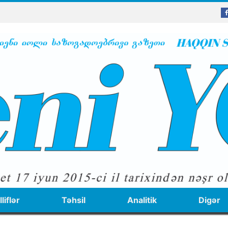
liflər
Təhsil
Analitik
Digər