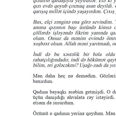
qızdırıb qardaşıyla yeyirdilər. Elə ki
qızı evdə qoyub çıxmaq asan deyildi. 
qarışıq millət içində yaşayırdım. Çıxış
Bax, elçi zənginə ona görə sevindim. 
amma qızımın başı üstündə kimsə ol
çöllərdə işləyəndə fikrim yanında q
olum. Onsuz da mənim evimdə ömrü
xoşbəxt olsun. Allah məni yarıtmadı, on
İndi də bu xəstəlik bir bəla oldu
rahatçılığındadır, indi də hökümət qay
bilim, əri gələcəkmi? Uşağı-zadı da yox
Mən daha heç nə demədim. Gözləri
baxırdım.
Qadına bayaqkı əsəbim getmişdi. O d
üçün danışdığı əhvalata rəy istəyir
etsəm də susurdum.
Özümü o qadının yerinə qoydum. Mən n