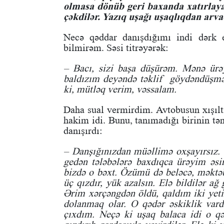
olmasa dönüb geri baxanda xatırlay
çəkdilər. Yazıq uşağı uşaqlıqdan arvad
Necə qəddar danışdığımı indi dərk e
bilmirəm. Səsi titrəyərək:
– Bacı, sizi başa düşürəm. Mənə ürəy
baldızım deyəndə təklif göydəndüşm
ki, mütləq verim, vəssalam.
Daha sual vermirdim. Avtobusun xışılt
hakim idi. Bunu, tanımadığı birinin tə
danışırdı:
– Danşığınızdan müəllimə oxşayırsız.
gedən tələbələrə baxdıqca ürəyim əsi
bizdə o bəxt. Özümü də beləcə, məktəbi
üç qızdır, yük azalsın. Elə bildilər ağ
Ərim xərçəngdən öldü, qaldım iki yeti
dolanmaq olar. O qədər əskiklik vardı
çıxdım. Neçə ki uşaq balaca idi o qə