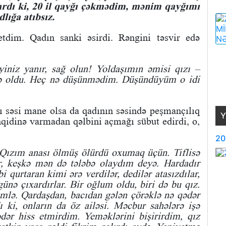
ardı ki, 20 il qayğı çəkmədim, mənim qayğımı
lığa atıbsız.
tdim. Qadın sanki əsirdi. Rəngini təsvir edə
iniz yanır, sağ olun! Yoldaşımın əmisi qızı –
ə oldu. Heç nə düşünmədim. Düşündüyüm o idi
ı səsi mane olsa da qadının səsində peşmançılıq
Y
nqidinə varmadan qəlbini açmağı sübut edirdi, o,
20
 Qızım anası ölmüş ölürdü oxumaq üçün. Tiflisə
r, keşkə mən də tələbə olaydım deyə. Hardadır
 qurtaran kimi ərə verdilər, dedilər atasızdılar,
 günə çıxardırlar. Bir oğlum oldu, biri də bu qız.
mlə. Qardaşdan, bacıdan gələn çörəklə nə qədər
 ki, onların da öz ailəsi. Məcbur sahələrə işə
dər hiss etmirdim. Yeməklərini bişirirdim, qız