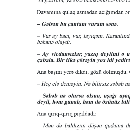
Ya gətirdin, ya sizə məhkəmə cərimə tə
Davamına qulaq asmadan acığımdan ər
– Gəlsən bu çantanı vuram sənə.
– Vur ay bacı, vur, layiqəm. Karantind
bəhanə olaydı.
– Ay vicdansızlar, yazıq deyilmi o u
çabala. Bir tikə çörəyin yox idi yedi
Ana başını yerə dikdi, gözü dolmuşdu. 
– Heç elə deməyin. Nə bilirsiz səbəb nə
– Səbəb nə olursa olsun, uşağı uşa
deyil, həm günah, həm də özünüz bilir
Ana qırıq-qırıq pıçıldadı:
– Mən də baldızım düşən qudama ded