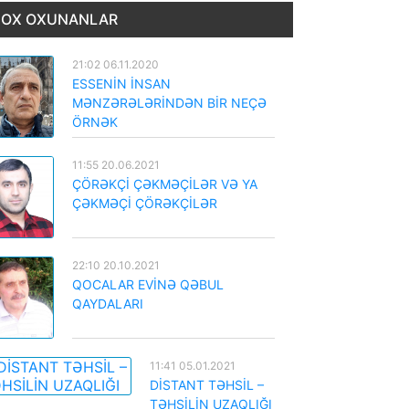
OX OXUNANLAR
21:02 06.11.2020
ESSENİN İNSAN
MƏNZƏRƏLƏRİNDƏN BİR NEÇƏ
ÖRNƏK
11:55 20.06.2021
ÇÖRƏKÇİ ÇƏKMƏÇİLƏR VƏ YA
ÇƏKMƏÇİ ÇÖRƏKÇİLƏR
22:10 20.10.2021
QOCALAR EVİNƏ QƏBUL
QAYDALARI
11:41 05.01.2021
DİSTANT TƏHSİL –
TƏHSİLİN UZAQLIĞI