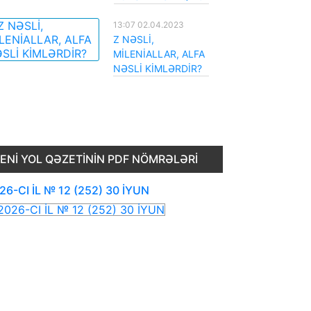
13:07 02.04.2023
Z NƏSLİ,
MİLENİALLAR, ALFA
NƏSLİ KİMLƏRDİR?
ENI YOL QƏZETININ PDF NÖMRƏLƏRI
26-CI İL № 12 (252) 30 İYUN