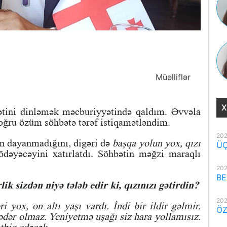
Müəlliflər
X
ətini dinləmək məcburiyyətində qaldım. Əvvəla
oğru özüm söhbətə tərəf istiqamətləndim.
202
rin dayanmadığını, digəri də
başqa yolun yox, qızı
ÜÇ
ödəyəcəyini xatırlatdı. Söhbətin məğzi maraqlı
202
BE
ik sizdən niyə tələb edir ki, qızınızı gətirdin?
202
yox, on altı yaşı vardı. İndi bir ildir gəlmir.
ÖZ
qədər olmaz. Yeniyetmə uşağı siz hara yollamısız.