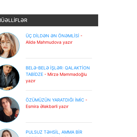
ÜƏLLİFLƏR
ÜÇ DİLDƏN ƏN ÖNƏMLİSİ
-
Alidə Mahmudova yazır
BELƏ-BELƏ İŞLƏR: QALAKTİON
TABİDZE
- Mirzə Məmmədoğlu
yazır
ÖZÜMÜZÜN YARATDIĞI İMİC
-
Esmira Ələkbərli yazır
PULSUZ TƏHSİL, AMMA BİR