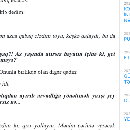
tbiq edəcək.
202
KO
klə dedim:
İN
NƏ
202
ən azca qabaq elədim toyu, keşkə qalaydı, bu da
PU
202
şaq?! Az yaşında atırsız həyatın içinə ki, get
ET
rtməyə?
202
Onunla birlikdə olan digər qadın:
GÜ
TƏ
 idi.
qlıqdan ayırıb arvadlığa yönəltmək yaxşı şey
202
ÖL
siz nə...
202
YE
im ki, qızı yollayın. Mənim cərimə verəcək