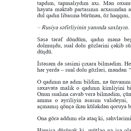
tapdım, tapmalıydım axı. Mən oxumuş
həyata məktəb partasının arxasından a
dul qadın libasına bürünən, öz haqqını,
– Rusiya səfirliyinin yanında saxlayın.
Səsə tərəf döndüm, qadın mənə beş 
dolmuşdu, sual dolu gözlərini çəkib s
düşdü.
İstəsəm də səsimi çıxara bilmədim. He
hər yerdə – sual dolu gözləri, məndən
“
‌O qadının nə adını bildim, nə ünvanını
səxavətə malik o qadının kimliyini b
Onun sualına cavab verə bilmədim, çün
amma o əyriliyin əsasını valideyni
açmamış qönçə ikən küləkdən qoruya b
‌Ona görə addımı elə ataq ki, səhvlərimi
Həmişə düşünək ki, mütləq nə isə ol