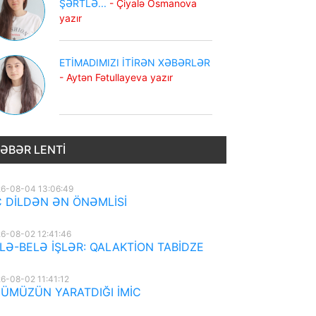
ŞƏRTLƏ...
- Çiyalə Osmanova
yazır
ETİMADIMIZI İTİRƏN XƏBƏRLƏR
- Aytən Fətullayeva yazır
ƏBƏR LENTI
6-08-04 13:06:49
 DİLDƏN ƏN ÖNƏMLİSİ
6-08-02 12:41:46
LƏ-BELƏ İŞLƏR: QALAKTİON TABİDZE
6-08-02 11:41:12
ÜMÜZÜN YARATDIĞI İMİC