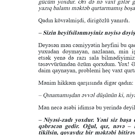
gücüm yoxdur. Əri də nə vaxt gələr g
yazıq balamı məktəb qurtarmamış boşan
Qadın kövrəlmişdi, dirigözlü yanırdı.
– Sizin heyifsilənməyiniz nəyisə dəyi
Deyəsən mən cəmiyyətin heyfini bu qa
yuxudan doymayan, nazlanan, min iş
etsək yenə də razı sala bilmədiyimiz
təsəvvürümdən özüm qorxdum. Yox! Əs
daim qaynayan, problemi heç vaxt qurt
Mənim hikkəm qarşısında digər qadın:
– Qınamamışdan əvvəl düşünün ki, niy
Mən necə əsəbi idimsə bu yerində deyi
– Niyəsi-zadı yoxdur. Yəni siz başa
qəbrəcən gedir. Oğul, qız, nəvə – 
tikilsin, qoyaydız bir məktəbi bitirə