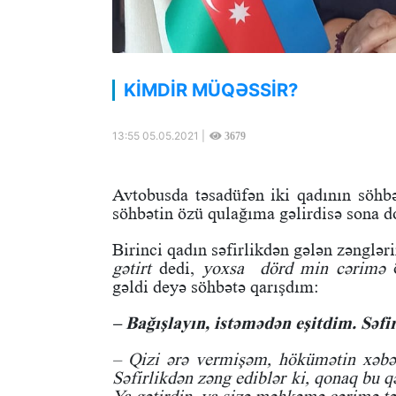
KİMDİR MÜQƏSSİR?
13:55 05.05.2021 |
3679
Avtobusda təsadüfən iki qadının söhb
söhbətin özü qulağıma gəlirdisə sona d
Birinci qadın səfirlikdən gələn zənglə
gətirt
dedi,
yoxsa dörd min cərimə
gəldi deyə söhbətə qarışdım:
– Bağışlayın, istəmədən eşitdim. Səfirl
– Qizi ərə vermişəm, hökümətin xəbəri 
Səfirlikdən zəng ediblər ki, qonaq bu 