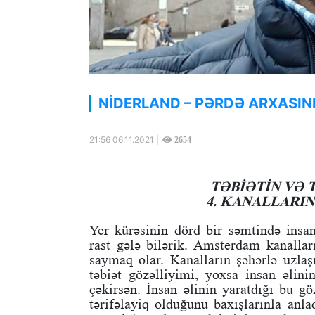
NİDERLAND – PƏRDƏ ARXASIN
21:56 06.11.2021 |
2654
TƏBİƏTİN VƏ 
4. KANALLARI
Yer kürəsinin dörd bir səmtində insa
rast gələ bilərik. Amsterdam kanallar
saymaq olar. Kanalların şəhərlə uzlaş
təbiət gözəlliyimi, yoxsa insan əlin
çəkirsən. İnsan əlinin yaratdığı bu gö
tərifəlayiq olduğunu baxışlarınla anla