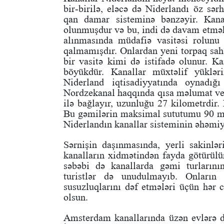
bir-birilə, eləcə də Niderlandı öz sə
qan damar sisteminə bənzəyir. Kanal
olunmuşdur və bu, indi də davam etmək
alınmasında müdafiə vasitəsi rolunu
qalmamışdır. Onlardan yeni torpaq sah
bir vasitə kimi də istifadə olunur. K
böyükdür. Kanallar müxtəlif yükləri
Niderland iqtisadiyyatında oynadı
Nordzekanal haqqında qısa məlumat ve
ilə bağlayır, uzunluğu 27 kilometrdir
Bu gəmilərin maksimal sututumu 90 mi
Niderlandın kanallar sisteminin əhəmi
Sərnişin daşınmasında, yerli sakinləri
kanalların xidmətindən fayda götürülü
səbəbi də kanallarda gəmi turlarının
turistlər də unudulmayıb. Onların 
susuzluqlarını dəf etmələri üçün hər c
olsun.
Amsterdam kanallarında üzən evlərə də