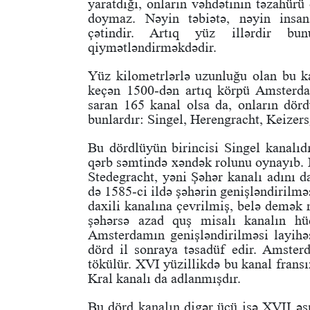
yaratdığı, onların vəhdətinin təzahür
doymaz. Nəyin təbiətə, nəyin insa
çətindir. Artıq yüz illərdir bu
qiymətləndirməkdədir.
Yüz kilometrlərlə uzunluğu olan bu ka
keçən 1500-dən artıq körpü Amsterda
saran 165 kanal olsa da, onların dörd
bunlardır: Singel, Herengracht, Keizers
Bu dördlüyün birincisi Singel kanalıd
qərb səmtində xəndək rolunu oynayıb. B
Stedegracht, yəni Şəhər kanalı adını 
də 1585-ci ildə şəhərin genişləndirilmə
daxili kanalına çevrilmiş, belə demək 
şəhərsə azad quş misalı kanalın hü
Amsterdamın genişləndirilməsi layihə
dörd il sonraya təsadüf edir. Amste
tökülür. XVI yüzillikdə bu kanal frans
Kral kanalı da adlanmışdır.
Bu dörd kanalın digər üçü isə XVII əsr