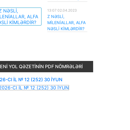
13:07 02.04.2023
Z NƏSLİ,
MİLENİALLAR, ALFA
NƏSLİ KİMLƏRDİR?
ENI YOL QƏZETININ PDF NÖMRƏLƏRI
26-CI İL № 12 (252) 30 İYUN