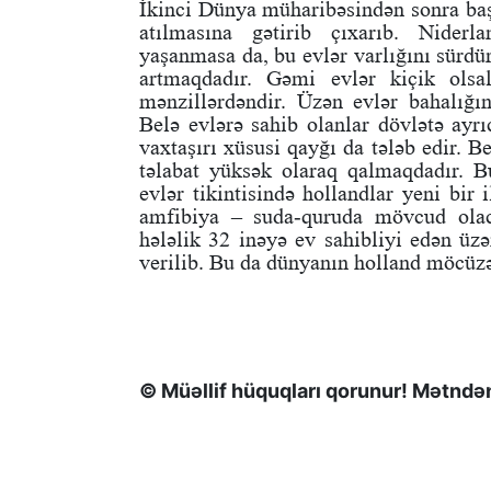
İkinci Dünya müharibəsindən sonra başl
atılmasına gətirib çıxarıb. Niderl
yaşanmasa da, bu evlər varlığını sürdü
artmaqdadır. Gəmi evlər kiçik olsa
mənzillərdəndir. Üzən evlər bahalığın
Belə evlərə sahib olanlar dövlətə ayrı
vaxtaşırı xüsusi qayğı da tələb edir. B
təlabat yüksək olaraq qalmaqdadır. B
evlər tikintisində hollandlar yeni bir
amfibiya – suda-quruda mövcud olac
hələlik 32 inəyə ev sahibliyi edən üzə
verilib. Bu da dünyanın holland möcüzə
© Müəllif hüquqları qorunur! Mətndən 