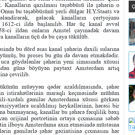
k. Kanalların qazılması təşəbbüsü ilə şəhərin o
Ç
 Onun bu təşəbbüsünü yerli dülgər H.Y.Staats və
ələndirərək, gələcək kanalların çertyojunu
a 1612-ci ildə başlanılıb. Hər üç kanal əvvəl
58-ci ildən onların Amstel çayınadək davam
ra kanalların üçü də bu çaya tökülüb.
ində bu dörd əsas kanal şəhərin daxili sularına
öyümüş, bu proses bu gün də davam etməkdədir.
 uca göydələnlər şəhərin yeni simasında xüsusi
ündən günə böyüyən paytaxt Amsterdam artıq
nə çevrilib.
yükünün müəyyən qədər azaldılmasında, şəhər
ərin istirahətlərinin maraqlı keçməsində mühüm
rili-xırdalı gəmilər Amsterdama xüsusi görkəm
əxsiyyətlərə ucaldılmış heykəllərinin, hərəsi bir
una baxmayaraq, kanallar bu şəhərə fərqlilik bəxş
ən orijinal portretinin ortaya çıxmasına səbəb
istin ilboyu Amsterdama axın etməsində müstəsna
nlərin gəmilərlə şəhər gəzintisinə çıxmasını hər