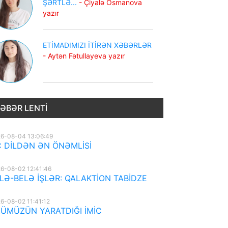
ŞƏRTLƏ...
- Çiyalə Osmanova
yazır
ETİMADIMIZI İTİRƏN XƏBƏRLƏR
- Aytən Fətullayeva yazır
ƏBƏR LENTI
6-08-04 13:06:49
 DİLDƏN ƏN ÖNƏMLİSİ
6-08-02 12:41:46
LƏ-BELƏ İŞLƏR: QALAKTİON TABİDZE
6-08-02 11:41:12
ÜMÜZÜN YARATDIĞI İMİC