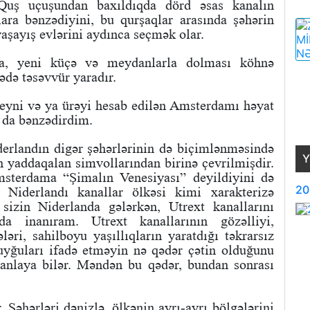
ş uçuşundan baxıldıqda dörd əsas kanalın
ra bənzədiyini, bu qurşaqlar arasında şəhərin
 yaşayış evlərini aydınca seçmək olar.
rla, yeni küçə və meydanlarla dolması köhnə
də təsəvvür yaradır.
beyni və ya ürəyi hesab edilən Amsterdamı həyat
a da bənzədirdim.
erlandın digər şəhərlərinin də biçimlənməsində
Y
 yaddaqalan simvollarından birinə çevrilmişdir.
sterdama “Şimalın Venesiyası” deyildiyini də
20
Niderlandı kanallar ölkəsi kimi xarakterizə
izin Niderlanda gələrkən, Utrext kanallarını
 inanıram. Utrext kanallarının gözəlliyi,
əri, sahilboyu yaşıllıqların yaratdığı təkrarsız
duyğuları ifadə etməyin nə qədər çətin olduğunu
r anlaya bilər. Məndən bu qədər, bundan sonrası
 Şəhərləri dənizlə, ölkənin ayrı-ayrı bölgələrini