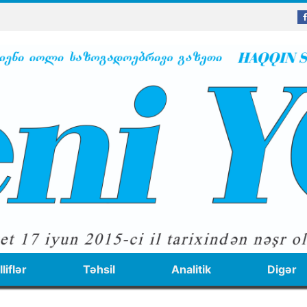
liflər
Təhsil
Analitik
Digər