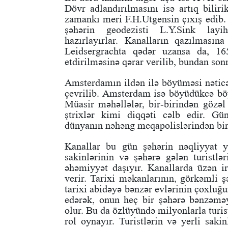
Dövr adlandırılmasını isə artıq biliri
zamankı meri F.H.Utgensin çıxış edib.
şəhərin geodezisti L.Y.Sink layih
hazırlayırlar. Kanalların qazılmasın
Leidsergrachta qədər uzansa da, 16
etdirilməsinə qərar verilib, bundan son
Amsterdamın ildən ilə böyüməsi nəticəs
çevrilib. Amsterdam isə böyüdükcə b
Müasir məhəllələr, bir-birindən gözəl
ştrixlər kimi diqqəti cəlb edir. G
dünyanın nəhəng meqapolislərindən biri
Kanallar bu gün şəhərin nəqliyyat 
sakinlərinin və şəhərə gələn turistl
əhəmiyyət daşıyır. Kanallarda üzən i
verir. Tarixi məkanlarının, görkəmli ş
tarixi abidəyə bənzər evlərinin çoxluğ
edərək, onun heç bir şəhərə bənzəməy
olur. Bu da özlüyündə milyonlarla tur
rol oynayır. Turistlərin və yerli saki