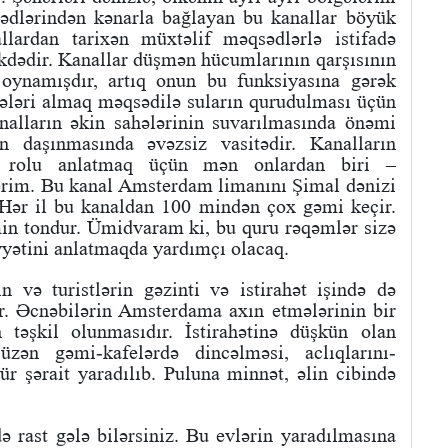
rhədlərindən kənarla bağlayan bu kanallar böyük
lardan tarixən müxtəlif məqsədlərlə istifadə
dədir. Kanallar düşmən hücumlarının qarşısının
 oynamışdır, artıq onun bu funksiyasına gərək
ələri almaq məqsədilə suların qurudulması üçün
analların əkin sahələrinin suvarılmasında önəmi
n daşınmasında əvəzsiz vasitədir. Kanalların
ğı rolu anlatmaq üçün mən onlardan biri –
rim. Bu kanal Amsterdam limanını Şimal dənizi
. Hər il bu kanaldan 100 mindən çox gəmi keçir.
n tondur. Ümidvaram ki, bu quru rəqəmlər sizə
yyətini anlatmaqda yardımçı olacaq.
n və turistlərin gəzinti və istirahət işində də
r. Əcnəbilərin Amsterdama axın etmələrinin bir
 təşkil olunmasıdır. İstirahətinə düşkün olan
üzən gəmi-kafelərdə dincəlməsi, aclıqlarını-
ür şərait yaradılıb. Puluna minnət, əlin cibində
 rast gələ bilərsiniz. Bu evlərin yaradılmasına