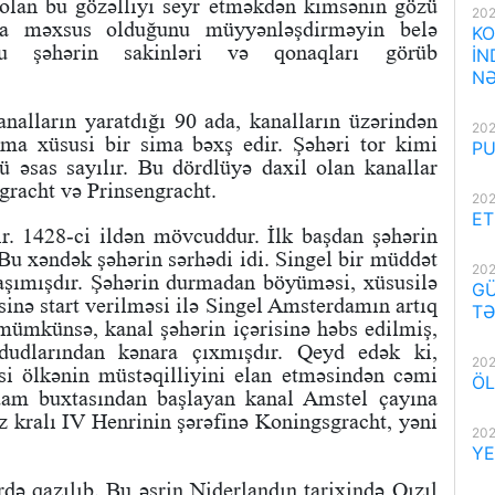
ü olan bu gözəlliyi seyr etməkdən kimsənin gözü
202
na məxsus olduğunu müyyənləşdirməyin belə
KO
nu şəhərin sakinləri və qonaqları görüb
İN
NƏ
nalların yaratdığı 90 ada, kanalların üzərindən
202
ma xüsusi bir sima bəxş edir. Şəhəri tor kimi
PU
ü əsas sayılır. Bu dördlüyə daxil olan kanallar
gracht və Prinsengracht.
202
ET
ır. 1428-ci ildən mövcuddur. İlk başdan şəhərin
u xəndək şəhərin sərhədi idi. Singel bir müddət
202
daşımışdır. Şəhərin durmadan böyüməsi, xüsusilə
GÜ
sinə start verilməsi ilə Singel Amsterdamın artıq
TƏ
mümkünsə, kanal şəhərin içərisinə həbs edilmiş,
dudlarından kənara çıxmışdır. Qeyd edək ki,
202
si ölkənin müstəqilliyini elan etməsindən cəmi
ÖL
rdam buxtasından başlayan kanal Amstel çayına
ız kralı IV Henrinin şərəfinə Koningsgracht, yəni
202
YE
də qazılıb. Bu əsrin Niderlandın tarixində Qızıl