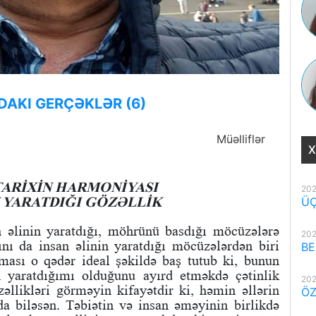
DAKI GERÇƏKLƏR (6)
Müəlliflər
X
TARİXİN HARMONİYASI
202
N YARATDIĞI GÖZƏLLİK
ÜÇ
n əlinin yaratdığı, möhrünü basdığı möcüzələrə
202
ını da insan əlinin yaratdığı möcüzələrdən biri
BE
ması o qədər ideal şəkildə baş tutub ki, bunun
in yaratdığımı olduğunu ayırd etməkdə çətinlik
202
zəllikləri görməyin kifayətdir ki, həmin əllərin
ÖZ
da biləsən. Təbiətin və insan əməyinin birlikdə