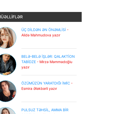
ÜƏLLİFLƏR
ÜÇ DİLDƏN ƏN ÖNƏMLİSİ
-
Alidə Mahmudova yazır
BELƏ-BELƏ İŞLƏR: QALAKTİON
TABİDZE
- Mirzə Məmmədoğlu
yazır
ÖZÜMÜZÜN YARATDIĞI İMİC
-
Esmira Ələkbərli yazır
PULSUZ TƏHSİL, AMMA BİR