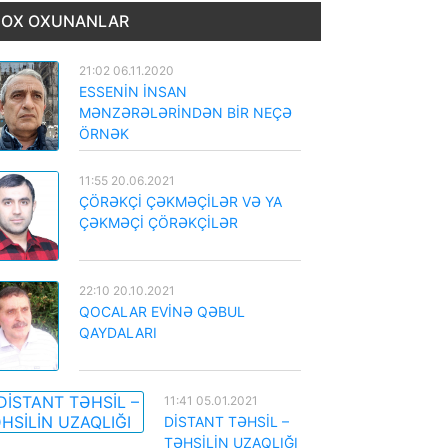
OX OXUNANLAR
21:02 06.11.2020
ESSENİN İNSAN
MƏNZƏRƏLƏRİNDƏN BİR NEÇƏ
ÖRNƏK
11:55 20.06.2021
ÇÖRƏKÇİ ÇƏKMƏÇİLƏR VƏ YA
ÇƏKMƏÇİ ÇÖRƏKÇİLƏR
22:10 20.10.2021
QOCALAR EVİNƏ QƏBUL
QAYDALARI
11:41 05.01.2021
DİSTANT TƏHSİL –
TƏHSİLİN UZAQLIĞI