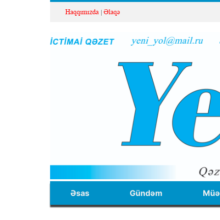
Haqqımızda
Əlaqə
Əsas
Gündəm
Müəl