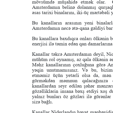
mövsümdə müşahidə etmək olar. Qu
Amsterdamın belinə dolanmış qurşaqla
əsas tarixi binalarını, iki-üç mərtəbəli
Bu kanalların arasının yeni binala
Amsterdamın necə ətə-qana gəldiyi barə
Bu kanallara baxdıqca onları ölkənin 
enerjisi ilə təmin edən qan damarların
Kanallar təkcə Amsterdamın deyil, Nid
mühüm rol oynamış, az qala ölkənin ən
Məhz kanallarının çoxluğuna görə Am
yəqin unutmamısınız. Və bu, bizim 
etməmiz üçün yetərli olsa da, mən s
görməkdən məmnun qalacağınıza da
kanallardan seyr edilən şəhər mənzərəl
gözəlliklərin insana bəxş etdiyi xoş 
yalnız bunları öz gözləri ilə görənlə
sizə bağlı.
Kanallar Niderlandın həyat mənbəyidir.