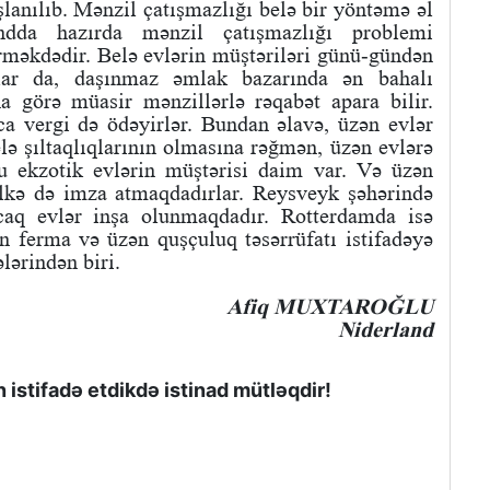
anılıb. Mənzil çatışmazlığı belə bir yöntəmə əl
andda hazırda mənzil çatışmazlığı problemi
rməkdədir. Belə evlərin müştəriləri günü-gündən
lar da, daşınmaz əmlak bazarında ən bahalı
a görə müasir mənzillərlə rəqabət apara bilir.
ca vergi də ödəyirlər. Bundan əlavə, üzən evlər
elə şıltaqlıqlarının olmasına rəğmən, üzən evlərə
u ekzotik evlərin müştərisi daim var. Və üzən
 ilkə də imza atmaqdadırlar. Reysveyk şəhərində
aq evlər inşa olunmaqdadır. Rotterdamda isə
n ferma və üzən quşçuluq təsərrüfatı istifadəyə
lərindən biri.
Afiq MUXTAROĞLU
Niderland
istifadə etdikdə istinad mütləqdir!