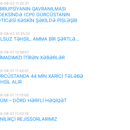
6-08-02 11:20:27
RRUPSİYANIN QAVRANILMASI
DEKSİNDƏ (CPI) GÜRCÜSTANIN
TİCƏSİ KƏSKİN ŞƏKİLDƏ PİSLƏŞİB
6-08-02 10:35:32
LSUZ TƏHSİL, AMMA BİR ŞƏRTLƏ...
6-08-01 12:58:07
İMADIMIZI İTİRƏN XƏBƏRLƏR
6-08-01 11:42:57
RCÜSTANDA 44 MİN XARİCİ TƏLƏBƏ
HSİL ALIR
6-08-01 11:15:08
ÜM – DÖRD HƏRFLİ HƏQİQƏT
6-08-01 11:02:16
NİLİKÇİ REJİSSORLARIMIZ