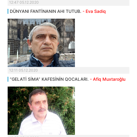
12:47 05.12.2020
DÜNYANI FANTİNANIN AHI TUTUB.
- Eva Sadiq
12:11 05.12.2020
“GELATİ SİMA” KAFESİNİN QOCALARI.
- Afiq Muxtaroğlu