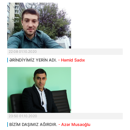
22:08 01.10.2020
ƏRİNDİYİMİZ YERİN ADI.
- Həmid Sadıx
23:50 01.10.2020
BİZİM DAŞIMIZ AĞIRDIR.
- Azər Musaoğlu