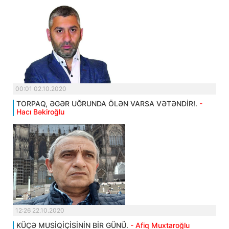
00:01 02.10.2020
TORPAQ, ƏGƏR UĞRUNDA ÖLƏN VARSA VƏTƏNDİR!.
-
Hacı Bəkiroğlu
12:26 22.10.2020
KÜÇƏ MUSİQİÇİSİNİN BİR GÜNÜ.
- Afiq Muxtaroğlu