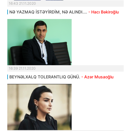
16:43 21.11.2020
NƏ YAZMAQ İSTƏYİRDİM, NƏ ALINDI....
- Hacı Bəkiroğlu
16:39 21.11.2020
BEYNƏLXALQ TOLERANTLIQ GÜNÜ.
- Azər Musaoğlu