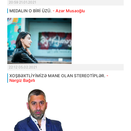
20:59 21.01.2021
MEDALIN O BİRİ ÜZÜ.
- Azər Musaoğlu
22:12 05.02.2021
XOŞBƏXTLİYİMİZƏ MANE OLAN STEREOTİPLƏR.
-
Nərgiz Bağırlı