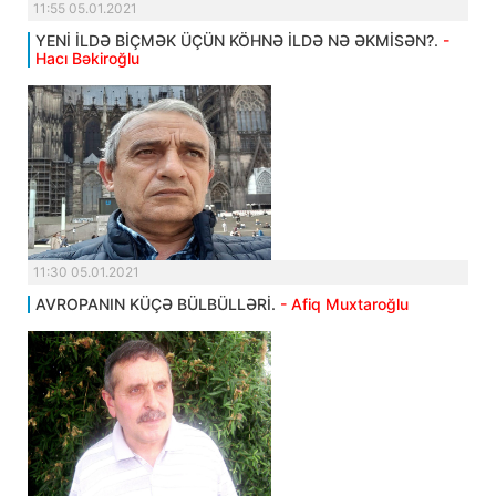
11:55 05.01.2021
YENİ İLDƏ BİÇMƏK ÜÇÜN KÖHNƏ İLDƏ NƏ ƏKMİSƏN?.
-
Hacı Bəkiroğlu
11:30 05.01.2021
AVROPANIN KÜÇƏ BÜLBÜLLƏRİ.
- Afiq Muxtaroğlu