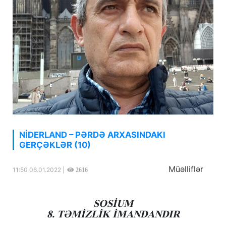
NİDERLAND – PƏRDƏ ARXASINDAKI
GERÇƏKLƏR (10)
Müəlliflər
11:50 06.01.2022 |
2616
SOSİUM
8. TƏMİZLİK İMANDANDIR