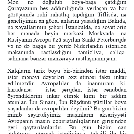
Mən nə doğulub boya-başa çatdığım
Qarayazının beş addımlığında yerləşən və hər
görüşümdə ruhi rahatlıq tapdığım Tiflisdə, nə
gəncliyimin ən gözəl anlarını yaşadığım Bakıda,
nə xəyallarımın şəhəri İstanbulda, nə sovetlərin
hər mənada beyin mərkəzi Moskvada, nə
Rusiyanın Avropa üzü sayılan Sankt Peterburqda
və nə də başqa bir yerdə Niderlandın istənilən
məkanında rastlaşdığım təmizliyə, səliqə-
sahmana bənzər mənzərəyə rastlaşmamışam.
Xalqların tarix boyu bir-birindən istər maddi,
istər mənəvi dəyərləri əxz etməsi faktı inkar
edilməzdir. Avropalılar da inanmıram ki,
haradansa – istər şərqdən, istər cənubdan
öyrəndiklərini inkar etmək kimi bir addım
atsınlar. İbn Sinanı, İbn Rüşdünü yüzillər boyu
yaşadanlar da avropalılar deyilmi? Bu gün bizim
minib səyirtdiyimiz maşınların əksəriyyəti
Avropanın maşın qəbiristanlıqlarının girişindən
geri qaytarılanlardır. Bu gün bizim can
atdığımız, görmək istədiyimiz, təhsili ilə bir