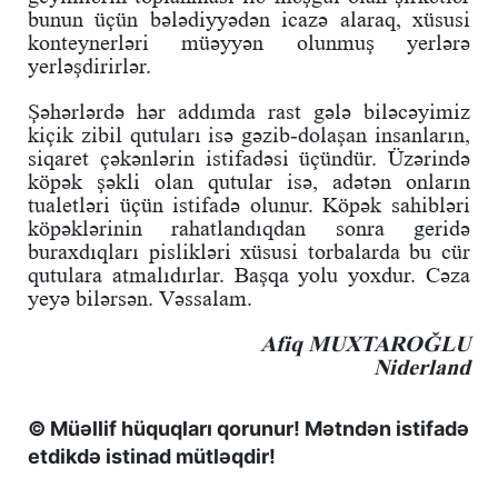
bunun üçün bələdiyyədən icazə alaraq, xüsusi
konteynerləri müəyyən olunmuş yerlərə
yerləşdirirlər.
Şəhərlərdə hər addımda rast gələ biləcəyimiz
kiçik zibil qutuları isə gəzib-dolaşan insanların,
siqaret çəkənlərin istifadəsi üçündür. Üzərində
köpək şəkli olan qutular isə, adətən onların
tualetləri üçün istifadə olunur. Köpək sahibləri
köpəklərinin rahatlandıqdan sonra geridə
buraxdıqları pislikləri xüsusi torbalarda bu cür
qutulara atmalıdırlar. Başqa yolu yoxdur. Cəza
yeyə bilərsən. Vəssalam.
Afiq MUXTAROĞLU
Niderland
© Müəllif hüquqları qorunur! Mətndən istifadə
etdikdə istinad mütləqdir!