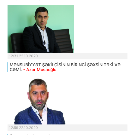
12:31 22.10.2020
MƏNSUBİYYƏT ŞƏKİLÇİSİNİN BİRİNCİ ŞƏXSİN TƏKİ VƏ
CƏMİ.
- Azər Musaoğlu
12:59 22.10.2020