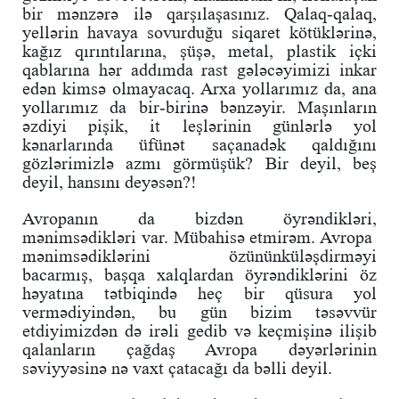
bir mənzərə ilə qarşılaşasınız. Qalaq-qalaq,
yellərin havaya sovurduğu siqaret kötüklərinə,
kağız qırıntılarına, şüşə, metal, plastik içki
qablarına hər addımda rast gələcəyimizi inkar
edən kimsə olmayacaq. Arxa yollarımız da, ana
yollarımız da bir-birinə bənzəyir. Maşınların
əzdiyi pişik, it leşlərinin günlərlə yol
kənarlarında üfünət saçanadək qaldığını
gözlərimizlə azmı görmüşük? Bir deyil, beş
deyil, hansını deyəsən?!
Avropanın da bizdən öyrəndikləri,
mənimsədikləri var. Mübahisə etmirəm. Avropa
mənimsədiklərini özününküləşdirməyi
bacarmış, başqa xalqlardan öyrəndiklərini öz
həyatına tətbiqində heç bir qüsura yol
vermədiyindən, bu gün bizim təsəvvür
etdiyimizdən də irəli gedib və keçmişinə ilişib
qalanların çağdaş Avropa dəyərlərinin
səviyyəsinə nə vaxt çatacağı da bəlli deyil.