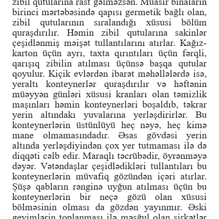
zibil qutularına rast gəlməzsən. Müasir binaların
birinci mərtəbəsində qapısı germetik bağlı olan,
zibil qutularının sıralandığı xüsusi bölüm
quraşdırılır. Həmin zibil qutularına sakinlər
çeşidlənmiş məişət tullantılarını atırlar. Kağız-
karton üçün ayrı, taxta qırıntıları üçün fərqli,
qarışıq zibilin atılması üçünsə başqa qutular
qoyulur. Kiçik evlərdən ibarət məhəllələrdə isə,
yeraltı konteynerlər quraşdırılır və həftənin
müəyyən günləri xüsusi kranları olan təmizlik
maşınları həmin konteynerləri boşaldıb, təkrar
yerin altındakı yuvalarına yerləşdirirlər. Bu
konteynerlərin üstünlüyü heç nəyə, heç kimə
mane olmamasındadır. Əsas gövdəsi yerin
altında yerləşdiyindən çox yer tutmaması ilə də
diqqəti cəlb edir. Maraqlı təcrübədir, öyrənməyə
dəyər. Vətəndaşlar çeşidlədikləri tullantıları bu
konteynerlərin müvafiq gözündən içəri atırlar.
Şüşə qabların rənginə uyğun atılması üçün bu
konteynerlərin bir neçə gözü olan xüsusi
bölməsinin olması da gözdən yayınmır. Əski
geyimlərin toplanması ilə məşğul olan şirkətlər