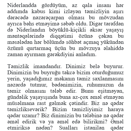
Niderlandda gördüyüm, az qala insanı hər
addımda kabus kimi izləyən təmizliyin aşırı
dərəcədə nəzərəçarpan olması bu mövzudan
ayrıca bəhs etməyimə səbəb oldu. Digər tərəfdən
də Niderlandın böyüklü-kiçikli əksər yaşayış
məntəqələrində diqqətimi özünə çəkən bu
məsələdən hər bölümdə söhbət açmaq yükündən
özümü qurtarmaq üçün bu mövzuya əlahiddə
zaman ayırmam gərəkdiyini anladım.
Təmizlik imandandır. Dinimiz belə buyurur.
Dinimizin bu buyruğu təkcə bizim oturduğumuz
yerin, yaşadığımız məkanın təmiz saxlanmasını
nəzərdə tutmur, bədənimizin, ruhumuzun da
təmiz olmasını tələb edir. Bunu eşitməyən,
gündəlik yaşayışında buna az-çox əməl etməyən
müsəlmana rast gəlmək çətindir. Biz nə qədər
təmizliksevərik? Bizim təmizliyimiz haraya
qədər uzanır? Biz dinimizin bu tələbinə nə qədər
əməl edirik və ya əməl edə bilirikmi? Əməl
etmiriksə nədən? Sualları istənilən qədər