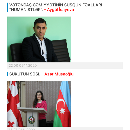
VƏTƏNDAŞ CƏMİYYƏTİNİN SUSQUN FƏALLARI –
“HUMANİSTLƏR”.
- Aygül İsayeva
22:00 06.11.2020
SÜKUTUN SƏSİ.
- Azər Musaoğlu
16:27 21.11.2020