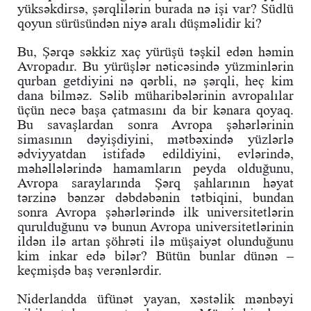
yüksəkdirsə, şərqlilərin burada nə işi var? Südlü
qoyun sürüsündən niyə aralı düşməlidir ki?
Bu, Şərqə səkkiz xaç yürüşü təşkil edən həmin
Avropadır. Bu yürüşlər nəticəsində yüzminlərin
qurban getdiyini nə qərbli, nə şərqli, heç kim
dana bilməz. Səlib müharibələrinin avropalılar
üçün necə başa çatmasını da bir kənara qoyaq.
Bu savaşlardan sonra Avropa şəhərlərinin
simasının dəyişdiyini, mətbəxində yüzlərlə
ədviyyatdan istifadə edildiyini, evlərində,
məhəllələrində hamamların peyda olduğunu,
Avropa saraylarında Şərq şahlarının həyat
tərzinə bənzər dəbdəbənin tətbiqini, bundan
sonra Avropa şəhərlərində ilk universitetlərin
qurulduğunu və bunun Avropa universitetlərinin
ildən ilə artan şöhrəti ilə müşaiyət olunduğunu
kim inkar edə bilər? Bütün bunlar dünən –
keçmişdə baş verənlərdir.
Niderlandda üfünət yayan, xəstəlik mənbəyi