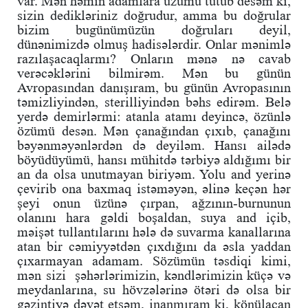
var. Mən həmin adamlara üzümü tutub desəm ki,
sizin dedikləriniz doğrudur, amma bu doğrular
bizim bugünümüzün doğruları deyil,
dünənimizdə olmuş hadisələrdir. Onlar mənimlə
razılaşacaqlarmı? Onların mənə nə cavab
verəcəklərini bilmirəm. Mən bu günün
Avropasından danışıram, bu günün Avropasının
təmizliyindən, sterilliyindən bəhs edirəm. Belə
yerdə demirlərmi: atanla atamı deyincə, özünlə
özümü desən. Mən çanağından çıxıb, çanağını
bəyənməyənlərdən də deyiləm. Hansı ailədə
böyüdüyümü, hansı mühitdə tərbiyə aldığımı bir
an da olsa unutmayan biriyəm. Yolu and yerinə
çevirib ona baxmaq istəməyən, əlinə keçən hər
şeyi onun üzünə çırpan, ağzının-burnunun
olanını hara gəldi boşaldan, suya and içib,
məişət tullantılarını hələ də suvarma kanallarına
atan bir cəmiyyətdən çıxdığını da əsla yaddan
çıxarmayan adamam. Sözümün təsdiqi kimi,
mən sizi şəhərlərimizin, kəndlərimizin küçə və
meydanlarına, su hövzələrinə ötəri də olsa bir
gəzintiyə dəvət etsəm, inanmıram ki, könülaçan