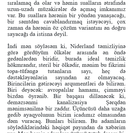
sıralamaq da olar və həmin sualların ətrafında
uzun-uzadı müzakirələr də açmaq imkanımız
var. Bu suallara hərənin bir yöndən yanaşacağı,
bir səmtdən cavablandırmaq istəyəcəyi, çox
zaman da hərənin öz çözüm variantını ən doğru
sayacağı da istisna deyil.
İndi mən söyləsəm ki, Niderland təmizliyinə
görə gördüyüm ölkələr arasında ən öndə
gedənlərdən biridir, burada ideal təmizlik
hökmrandır, steril bir ölkədir, mənim bu fikrimi
topa-tüfəngə tutanların sayı, heç də
dəstəkləyənlərin sayından az olmayacaq.
Birincilərin gətirəcəyi arqumentləri də bilirəm.
Biri deyəcək: avropalılar hamamı, çimməyi
bizdən öyrənib. Bir başqası dillənəcək ki,
deməzsənmi kanalizasiya Şərqdən
mənimsənilmə bir zaddır. Üçüncüsü daha uzağa
gedib ayaqyolunun bizim icadımız olmasından
dəm vuracaq. Bunları bilirəm. Bu adamların
söylədiklərindəki həqiqət payından da xəbərim