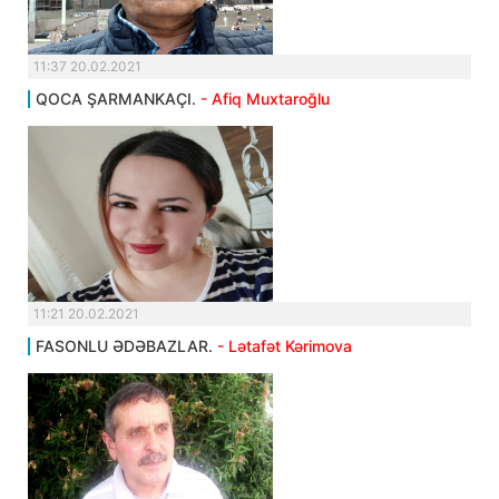
11:37 20.02.2021
QOCA ŞARMANKAÇI.
- Afiq Muxtaroğlu
11:21 20.02.2021
FASONLU ƏDƏBAZLAR.
- Lətafət Kərimova