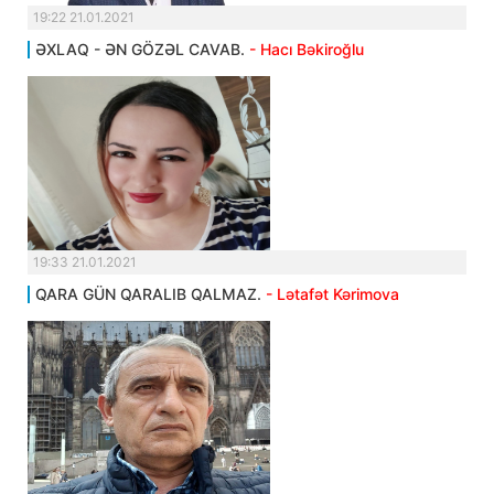
19:22 21.01.2021
ƏXLAQ - ƏN GÖZƏL CAVAB.
- Hacı Bəkiroğlu
19:33 21.01.2021
QARA GÜN QARALIB QALMAZ.
- Lətafət Kərimova