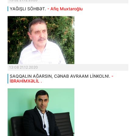
YAĞIŞLI SÖHBƏT.
- Afiq Muxtaroğlu
13:08 21.12.2020
SAQQALIN AĞARSIN, CƏNAB AVRAAM LİNKOLN!.
-
İBRAHİMXƏLİL .