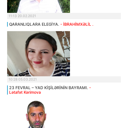
11:13 20.02.2021
QARANLIQLARA ELEGİYA.
- İBRAHİMXƏLİL .
10:28 05.03.2021
23 FEVRAL – YAD KİŞİLƏRİNİN BAYRAMI.
-
Lətafət Kərimova