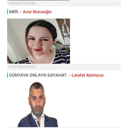
14:46 21.12.2020
MER.
- Azər Musaoğlu
11:47 05.01.2021
DÜNYAYA ONLAYN SƏYAHƏT.
- Lətafət Kərimova