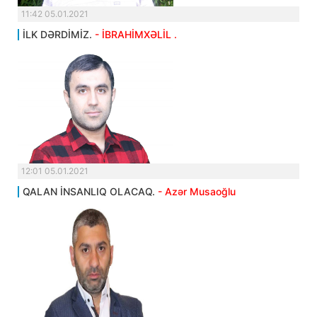
11:42 05.01.2021
İLK DƏRDİMİZ.
- İBRAHİMXƏLİL .
12:01 05.01.2021
QALAN İNSANLIQ OLACAQ.
- Azər Musaoğlu