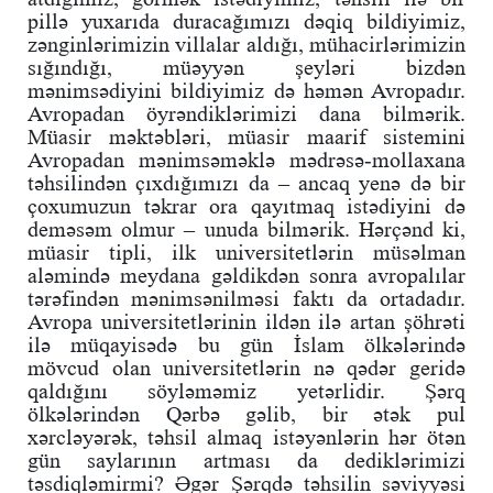
pillə yuxarıda duracağımızı dəqiq bildiyimiz,
zənginlərimizin villalar aldığı, mühacirlərimizin
sığındığı, müəyyən şeyləri bizdən
mənimsədiyini bildiyimiz də həmən Avropadır.
Avropadan öyrəndiklərimizi dana bilmərik.
Müasir məktəbləri, müasir maarif sistemini
Avropadan mənimsəməklə mədrəsə-mollaxana
təhsilindən çıxdığımızı da – ancaq yenə də bir
çoxumuzun təkrar ora qayıtmaq istədiyini də
deməsəm olmur – unuda bilmərik. Hərçənd ki,
müasir tipli, ilk universitetlərin müsəlman
aləmində meydana gəldikdən sonra avropalılar
tərəfindən mənimsənilməsi faktı da ortadadır.
Avropa universitetlərinin ildən ilə artan şöhrəti
ilə müqayisədə bu gün İslam ölkələrində
mövcud olan universitetlərin nə qədər geridə
qaldığını söyləməmiz yetərlidir. Şərq
ölkələrindən Qərbə gəlib, bir ətək pul
xərcləyərək, təhsil almaq istəyənlərin hər ötən
gün saylarının artması da dediklərimizi
təsdiqləmirmi? Əgər Şərqdə təhsilin səviyyəsi