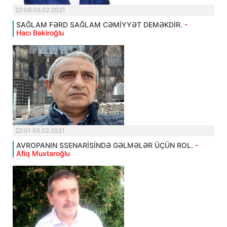
22:06 05.02.2021
SAĞLAM FƏRD SAĞLAM CƏMİYYƏT DEMƏKDİR.
-
Hacı Bəkiroğlu
22:01 05.02.2021
AVROPANIN SSENARİSİNDƏ GƏLMƏLƏR ÜÇÜN ROL.
-
Afiq Muxtaroğlu