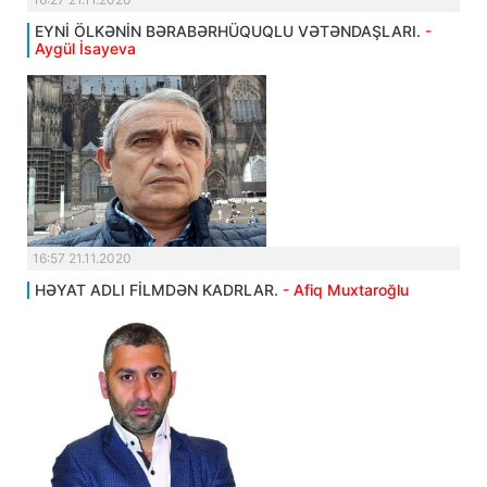
EYNİ ÖLKƏNİN BƏRABƏRHÜQUQLU VƏTƏNDAŞLARI.
-
Aygül İsayeva
16:57 21.11.2020
HƏYAT ADLI FİLMDƏN KADRLAR.
- Afiq Muxtaroğlu