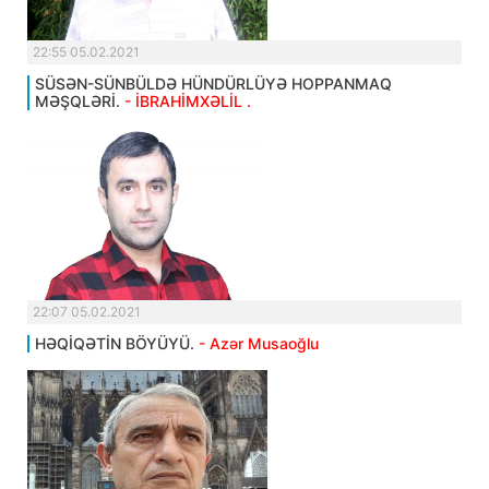
22:55 05.02.2021
SÜSƏN-SÜNBÜLDƏ HÜNDÜRLÜYƏ HOPPANMAQ
MƏŞQLƏRİ.
- İBRAHİMXƏLİL .
22:07 05.02.2021
HƏQİQƏTİN BÖYÜYÜ.
- Azər Musaoğlu