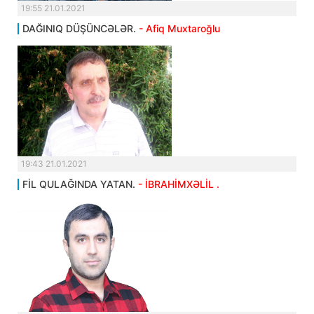
19:55 21.01.2021
DAĞINIQ DÜŞÜNCƏLƏR.
- Afiq Muxtaroğlu
19:43 21.01.2021
FİL QULAĞINDA YATAN.
- İBRAHİMXƏLİL .