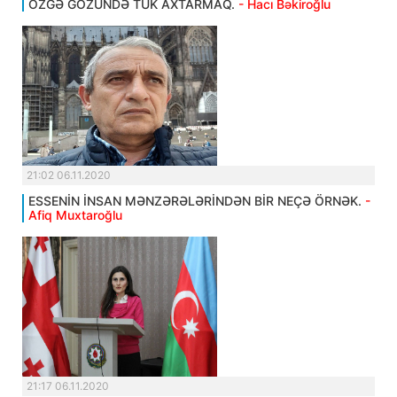
ÖZGƏ GÖZÜNDƏ TÜK AXTARMAQ.
- Hacı Bəkiroğlu
21:02 06.11.2020
ESSENİN İNSAN MƏNZƏRƏLƏRİNDƏN BİR NEÇƏ ÖRNƏK.
-
Afiq Muxtaroğlu
21:17 06.11.2020