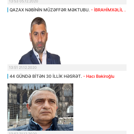
13:53 05.12.2020
QAZAX NƏBİNİN MÜZƏFFƏR MƏKTUBU.
- İBRAHİMXƏLİL .
13:51 21.12.2020
44 GÜNDƏ BİTƏN 30 İLLİK HƏSRƏT.
- Hacı Bəkiroğlu
13:52 21.12.2020