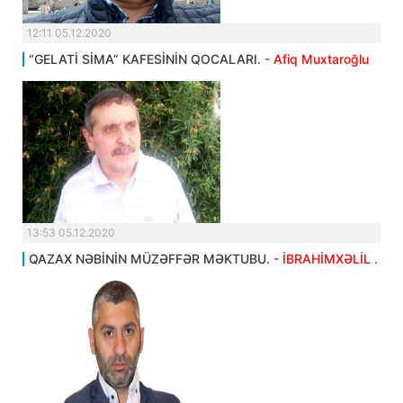
12:11 05.12.2020
“GELATİ SİMA” KAFESİNİN QOCALARI.
- Afiq Muxtaroğlu
13:53 05.12.2020
QAZAX NƏBİNİN MÜZƏFFƏR MƏKTUBU.
- İBRAHİMXƏLİL .