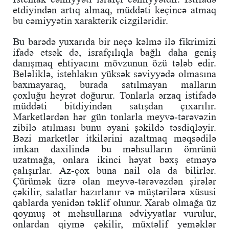
etdiyindən artıq almaq, müddəti keçincə atmaq
bu cəmiyyətin xarakterik cizgiləridir.
Bu barədə yuxarıda bir neçə kəlmə ilə fikrimizi
ifadə etsək də, israfçılıqla bağlı daha geniş
danışmaq ehtiyacını mövzunun özü tələb edir.
Beləliklə, istehlakın yüksək səviyyədə olmasına
baxmayaraq, burada satılmayan malların
çoxluğu heyrət doğurur. Tonlarla ərzaq istifadə
müddəti bitdiyindən satışdan çıxarılır.
Marketlərdən hər gün tonlarla meyvə-tərəvəzin
zibilə atılması bunu əyani şəkildə təsdiqləyir.
Bəzi marketlər itkilərini azaltmaq məqsədilə
imkan daxilində bu məhsulların ömrünü
uzatmağa, onlara ikinci həyat bəxş etməyə
çalışırlar. Az-çox buna nail ola da bilirlər.
Çürümək üzrə olan meyvə-tərəvəzdən şirələr
çəkilir, salatlar hazırlanır və müştərilərə xüsusi
qablarda yenidən təklif olunur. Xarab olmağa üz
qoymuş ət məhsullarına ədviyyatlar vurulur,
onlardan qiymə çəkilir, müxtəlif yeməklər