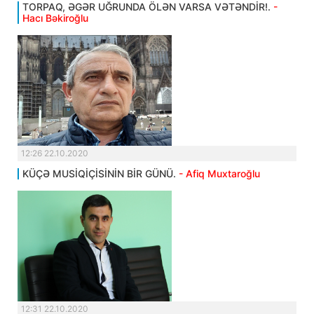
TORPAQ, ƏGƏR UĞRUNDA ÖLƏN VARSA VƏTƏNDİR!.
-
Hacı Bəkiroğlu
12:26 22.10.2020
KÜÇƏ MUSİQİÇİSİNİN BİR GÜNÜ.
- Afiq Muxtaroğlu
12:31 22.10.2020