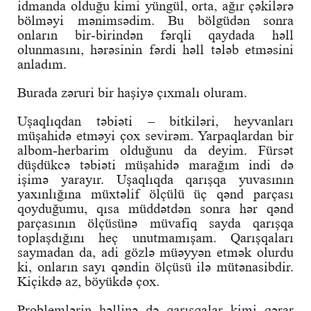
idmanda olduğu kimi yüngül, orta, ağır çəkilərə
bölməyi mənimsədim. Bu bölgüdən sonra
onların bir-birindən fərqli qaydada həll
olunmasını, hərəsinin fərdi həll tələb etməsini
anladım.
Burada zəruri bir haşiyə çıxmalı oluram.
Uşaqlıqdan təbiəti – bitkiləri, heyvanları
müşahidə etməyi çox sevirəm. Yarpaqlardan bir
albom-herbarim olduğunu da deyim. Fürsət
düşdükcə təbiəti müşahidə marağım indi də
işimə yarayır. Uşaqlıqda qarışqa yuvasının
yaxınlığına müxtəlif ölçülü üç qənd parçası
qoyduğumu, qısa müddətdən sonra hər qənd
parçasının ölçüsünə müvafiq sayda qarışqa
toplaşdığını heç unutmamışam. Qarışqaları
saymadan da, adi gözlə müəyyən etmək olurdu
ki, onların sayı qəndin ölçüsü ilə mütənasibdir.
Kiçikdə az, böyükdə çox.
Problemlərin həllinə də qarışqalar kimi qərar