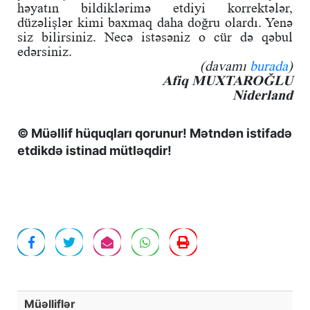
həyatın bildiklərimə etdiyi korrektələr,
düzəlişlər kimi baxmaq daha doğru olardı. Yenə
siz bilirsiniz. Necə istəsəniz o cür də qəbul
edərsiniz.
(davamı
burada
)
Afiq MUXTAROĞLU
Niderland
© Müəllif hüquqları qorunur! Mətndən istifadə
etdikdə istinad mütləqdir!
Müəlliflər