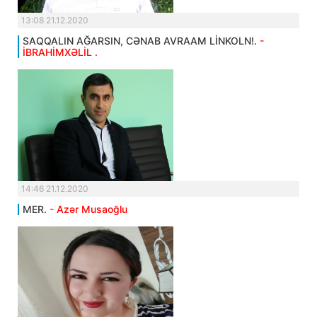
13:08 21.12.2020
SAQQALIN AĞARSIN, CƏNAB AVRAAM LİNKOLN!.
-
İBRAHİMXƏLİL .
14:46 21.12.2020
MER.
- Azər Musaoğlu