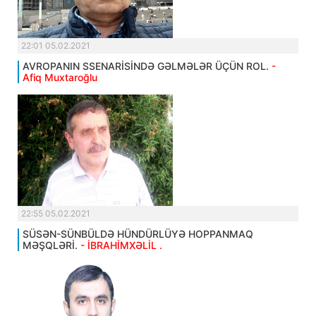
22:01 05.02.2021
AVROPANIN SSENARİSİNDƏ GƏLMƏLƏR ÜÇÜN ROL.
-
Afiq Muxtaroğlu
22:55 05.02.2021
SÜSƏN-SÜNBÜLDƏ HÜNDÜRLÜYƏ HOPPANMAQ
MƏŞQLƏRİ.
- İBRAHİMXƏLİL .