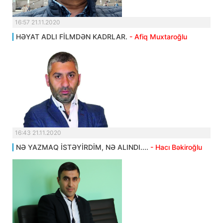
16:57 21.11.2020
HƏYAT ADLI FİLMDƏN KADRLAR.
- Afiq Muxtaroğlu
16:43 21.11.2020
NƏ YAZMAQ İSTƏYİRDİM, NƏ ALINDI....
- Hacı Bəkiroğlu