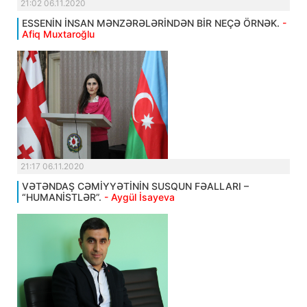
21:02 06.11.2020
ESSENİN İNSAN MƏNZƏRƏLƏRİNDƏN BİR NEÇƏ ÖRNƏK.
-
Afiq Muxtaroğlu
21:17 06.11.2020
VƏTƏNDAŞ CƏMİYYƏTİNİN SUSQUN FƏALLARI –
“HUMANİSTLƏR”.
- Aygül İsayeva