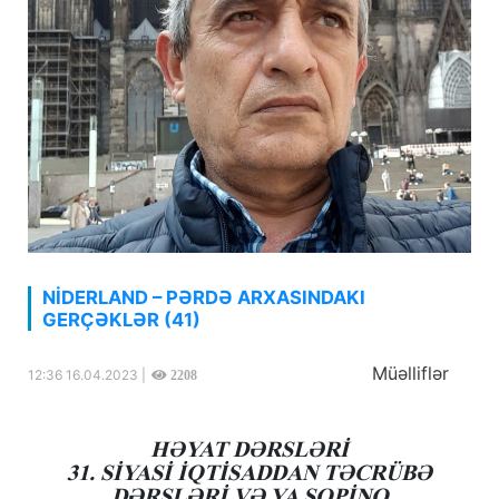
NİDERLAND – PƏRDƏ ARXASINDAKI
GERÇƏKLƏR (41)
Müəlliflər
12:36 16.04.2023 |
2208
HƏYAT DƏRSLƏRİ
31. SİYASİ İQTİSADDAN TƏCRÜBƏ
DƏRSLƏRİ VƏ YA ŞOPİNQ