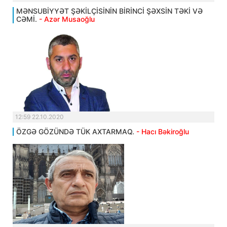
MƏNSUBİYYƏT ŞƏKİLÇİSİNİN BİRİNCİ ŞƏXSİN TƏKİ VƏ
CƏMİ.
- Azər Musaoğlu
12:59 22.10.2020
ÖZGƏ GÖZÜNDƏ TÜK AXTARMAQ.
- Hacı Bəkiroğlu