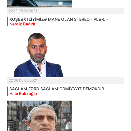
22:12 05.02.2021
XOŞBƏXTLİYİMİZƏ MANE OLAN STEREOTİPLƏR.
-
Nərgiz Bağırlı
22:06 05.02.2021
SAĞLAM FƏRD SAĞLAM CƏMİYYƏT DEMƏKDİR.
-
Hacı Bəkiroğlu