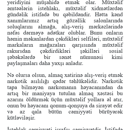
yeridiyini müşahidə etmək olar. Müxtəlif
əmtəələrin istehlakı, müxtəlif xidmətlərdən
gündəlik istifadə bu qəbildəndir. Hətta kənd
xanımlarımız artıq gözəllik salonlarında
soluqlarını almağa, alış-veriş mərkəzlərində
nəfəs dərməyə adətkar olublar. Bunu onların
həmin məkanlardan çəkdikləri selfiləri, müxtəlif
markaların mağazaları qarşısında müxtəlif
rakursdan çəkdirdikləri şəkilləri sosial
şəbəkələrdə bir sənət nümunəsi kimi
paylaşmaları daha yaxşı anladır.
Nə olursa olsun, almaq xatirinə alış-veriş etmək
narkotik asılılığı qədər təhlükəlidir. Narkotik
tapa bilməyən narkomanın həyacanından da
artıq bir maniyaya tutulan almaq xəstəsi bu
azarını öldürmək üçün müxtəlif yollara əl atır,
onun bu həyacanı qonum-qonşuya da sirayət edir
və az qala bütün cəmiyyəti bürüyərək
kütləviləşir.
İstehlak cəmiyyəti israfçı cəmiyyətdir. İstifadə