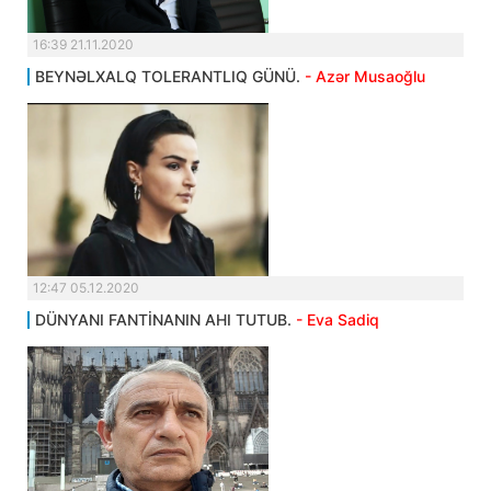
16:39 21.11.2020
BEYNƏLXALQ TOLERANTLIQ GÜNÜ.
- Azər Musaoğlu
12:47 05.12.2020
DÜNYANI FANTİNANIN AHI TUTUB.
- Eva Sadiq