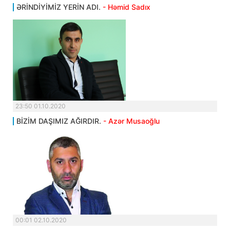
ƏRİNDİYİMİZ YERİN ADI.
- Həmid Sadıx
23:50 01.10.2020
BİZİM DAŞIMIZ AĞIRDIR.
- Azər Musaoğlu
00:01 02.10.2020