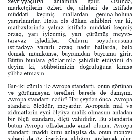
xeyriyyəçiliyi anlamına gəlir. Əslində,
marketçilərin özləri də, ailələri də istifadə
müddəti keçmiş mallardan geninə-boluna
yararlanırlar. Hətta elə dükan sahibləri var ki,
mətbəxlərində yalnız istifadə müddəti keçmiş
ərzaq, yarı iylənmiş, yarı çürümüş meyvə-
tərəvəz işlədirlər. Onların soyuducusuna
istifadəyə yararlı ərzaq nadir hallarda, belə
demək mümkünsə, bayramdan bayrama girir.
Bütün bunlara gözlərimlə şahidlik etdiyimi də
deyim ki, söhbətimizin doğruluğuna kimsə
şübhə etməsin.
Bir-iki cümlə ilə Avropa standartı, onun görünən
və görünməyən tərəfləri barədə də danışım.
Avropa standartı nədir? Hər şeydən öncə, Avropa
standartı ölçüdür, meyardır. Avropada mal və
xidmətlərin eyni ölçüyə malik olmasını anladan
bir ölçü standartı, ölçü vahididir. Bu standarta
bütün Avropa ölkələrində əməl olunur. Avropa
standartı maddi kimi anlaşılsa da, onun mənəvi
sahəni də öz içərisinə aldığını söyləmək olar.