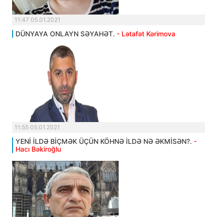
11:47 05.01.2021
DÜNYAYA ONLAYN SƏYAHƏT.
- Lətafət Kərimova
11:55 05.01.2021
YENİ İLDƏ BİÇMƏK ÜÇÜN KÖHNƏ İLDƏ NƏ ƏKMİSƏN?.
-
Hacı Bəkiroğlu