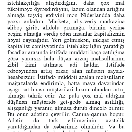
istehlakçılığa alışdırdığını, daha çox mal
tükətməyə öyrəşdirdiyini, lazım olandan artığını
almağa təşviq etdiyini mən Niderlandda daha
yaxşı anladım. Marketə, alış-veriş mərkəzinə
əliboş girib, əlidolu çıxmağa, birinin yerinə
beşini almağa vərdiş edən insanlar kapitalizmin
həyat qaynağıdır. Yeri gəlmişkən, inkişaf etmiş
kapitalist cəmiyyətində istehlakçılığın yaratdığı
fəsadlar arasında istifadə müddəti başa çatdığına
görə yararsız hala düşən ərzaq məhsullarının
zibil kimi atılması adi haldır. İstifadə
edəcəyindən artıq ərzaq alan müştəri saysız-
hesabsızdır. İstifadə müddəti azalan məhsulların
mağazalarda endirimlə, hətta maya dəyərindən
aşağı satılması müştəriləri lazım olandan artıq
almağa təhrik edir. Az pula çox mal aldığını
düşünən müştəridə get-gedə almaq asılılığı,
alışqanlığı yaranır, almasa durub dincələ bilmir.
Bu onun adətinə çevrilir. Canına-qanına hopur.
Adətin də tərk edilməsinin xəstəlik
yaratdığından da xəbərimiz olmalıdır. Və bu