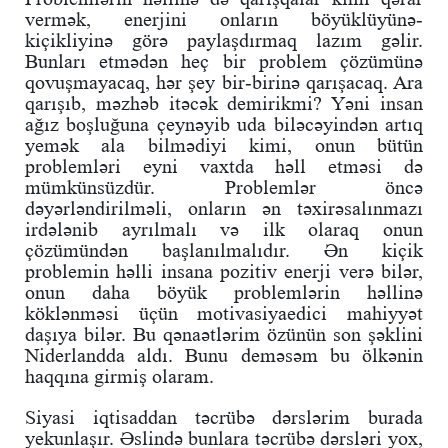
vermək, enerjini onların böyüklüyünə-
kiçikliyinə görə paylaşdırmaq lazım gəlir.
Bunları etmədən heç bir problem çözümünə
qovuşmayacaq, hər şey bir-birinə qarışacaq. Ara
qarışıb, məzhəb itəcək demirikmi? Yəni insan
ağız boşluğuna çeynəyib uda biləcəyindən artıq
yemək ala bilmədiyi kimi, onun bütün
problemləri eyni vaxtda həll etməsi də
mümkünsüzdür. Problemlər öncə
dəyərləndirilməli, onların ən təxirəsalınmazı
irdələnib ayrılmalı və ilk olaraq onun
çözümündən başlanılmalıdır. Ən kiçik
problemin həlli insana pozitiv enerji verə bilər,
onun daha böyük problemlərin həllinə
köklənməsi üçün motivasiyaedici mahiyyət
daşıya bilər. Bu qənaətlərim özünün son şəklini
Niderlandda aldı. Bunu deməsəm bu ölkənin
haqqına girmiş olaram.
Siyasi iqtisaddan təcrübə dərslərim burada
yekunlaşır. Əslində bunlara təcrübə dərsləri yox,