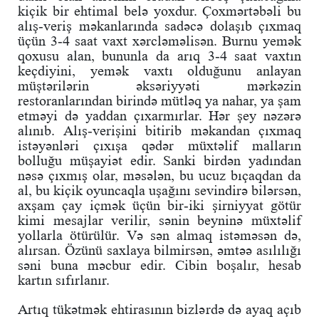
kiçik bir ehtimal belə yoxdur. Çoxmərtəbəli bu
alış-veriş məkanlarında sadəcə dolaşıb çıxmaq
üçün 3-4 saat vaxt xərcləməlisən. Burnu yemək
qoxusu alan, bununla da arıq 3-4 saat vaxtın
keçdiyini, yemək vaxtı olduğunu anlayan
müştərilərin əksəriyyəti mərkəzin
restoranlarından birində mütləq ya nahar, ya şam
etməyi də yaddan çıxarmırlar. Hər şey nəzərə
alınıb. Alış-verişini bitirib məkandan çıxmaq
istəyənləri çıxışa qədər müxtəlif malların
bolluğu müşayiət edir. Sanki birdən yadından
nəsə çıxmış olar, məsələn, bu ucuz bıçaqdan da
al, bu kiçik oyuncaqla uşağını sevindirə bilərsən,
axşam çay içmək üçün bir-iki şirniyyat götür
kimi mesajlar verilir, sənin beyninə müxtəlif
yollarla ötürülür. Və sən almaq istəməsən də,
alırsan. Özünü saxlaya bilmirsən, əmtəə asılılığı
səni buna məcbur edir. Cibin boşalır, hesab
kartın sıfırlanır.
Artıq tükətmək ehtirasının bizlərdə də ayaq açıb