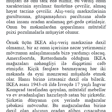
müştəri də onu tərk edə bilmir, bu vərdiş onun
xarakterinin ayrılmaz ünsürünə çevrilir, almaq
həyat tərzinə çevrilir. Alış-veriş mərkəzlərinin
gurultusuna, gözqamaşdırıcı parıltısına aludə
olan insanı oradan aralamaq get-gedə çətinləşir.
Onun bu məkanlardan qoparılması müxtəlif
psixi pozulmalarla müşayiət olunur.
Örnək üçün IKEA alış-veriş mərkəzinə daxil
olmamız, bir az onun içərisinə nəzər yetirməmiz
mövzunun anlaşılmasında bizə yardımçı olacaq.
Amersfoortda, Rotterdamda olduğum IKEA
mağazaları nəhəngliyi ilə diqqətimi cəlb
etmişdir. Kiçik fərqlərə baxmayaraq hər iki
məkanda da eyni mənzərəni müşahidə etmək
olar. Hansı birinə istəsəniz daxil ola bilərik.
IKEA əsası 1943-cü ildə İsveçdə 17 yaşlı İngvar
Komprad tərəfindən qoyulan, müxtəlif mebellər
və ev avadanlıqları hazırlayıb satan bir şirkətdir.
Şirkətin dünyanın çox yerində mağazalar
şəbəkəsi mövcudur. Bu mağazalardan birinə
daxil olan alıcının oradan əliboş çıxacağına