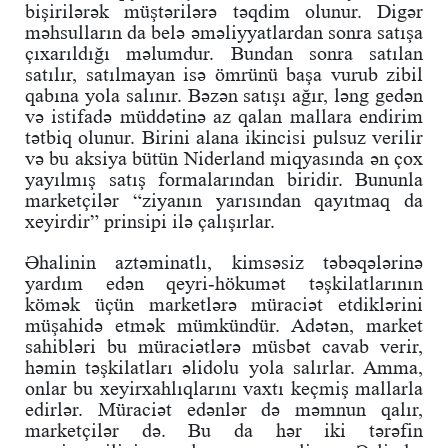
bişirilərək müştərilərə təqdim olunur. Digər
məhsulların da belə əməliyyatlardan sonra satışa
çıxarıldığı məlumdur. Bundan sonra satılan
satılır, satılmayan isə ömrünü başa vurub zibil
qabına yola salınır. Bəzən satışı ağır, ləng gedən
və istifadə müddətinə az qalan mallara endirim
tətbiq olunur. Birini alana ikincisi pulsuz verilir
və bu aksiya bütün Niderland miqyasında ən çox
yayılmış satış formalarından biridir. Bununla
marketçilər “ziyanın yarısından qayıtmaq da
xeyirdir” prinsipi ilə çalışırlar.
Əhalinin aztəminatlı, kimsəsiz təbəqələrinə
yardım edən qeyri-hökumət təşkilatlarının
kömək üçün marketlərə müraciət etdiklərini
müşahidə etmək mümkündür. Adətən, market
sahibləri bu müraciətlərə müsbət cavab verir,
həmin təşkilatları əlidolu yola salırlar. Amma,
onlar bu xeyirxahlıqlarını vaxtı keçmiş mallarla
edirlər. Müraciət edənlər də məmnun qalır,
marketçilər də. Bu da hər iki tərəfin