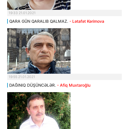
19:33 21.01.2021
QARA GÜN QARALIB QALMAZ.
- Lətafət Kərimova
19:55 21.01.2021
DAĞINIQ DÜŞÜNCƏLƏR.
- Afiq Muxtaroğlu