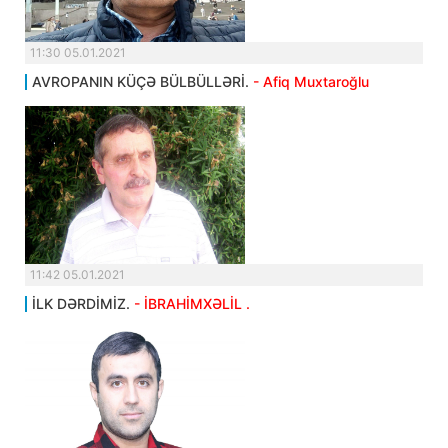
11:30 05.01.2021
AVROPANIN KÜÇƏ BÜLBÜLLƏRİ.
- Afiq Muxtaroğlu
11:42 05.01.2021
İLK DƏRDİMİZ.
- İBRAHİMXƏLİL .