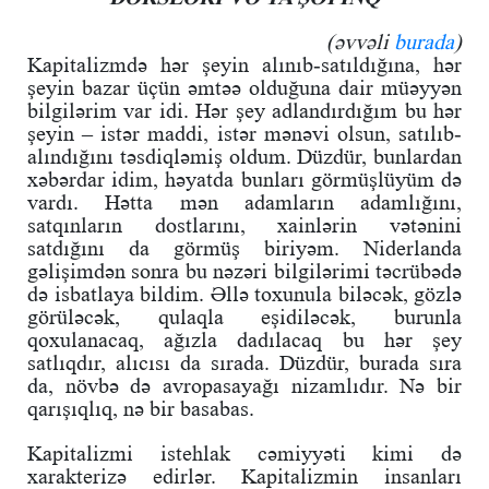
(əvvəli
burada
)
Kapitalizmdə hər şeyin alınıb-satıldığına, hər
şeyin bazar üçün əmtəə olduğuna dair müəyyən
bilgilərim var idi. Hər şey adlandırdığım bu hər
şeyin – istər maddi, istər mənəvi olsun, satılıb-
alındığını təsdiqləmiş oldum. Düzdür, bunlardan
xəbərdar idim, həyatda bunları görmüşlüyüm də
vardı. Hətta mən adamların adamlığını,
satqınların dostlarını, xainlərin vətənini
satdığını da görmüş biriyəm. Niderlanda
gəlişimdən sonra bu nəzəri bilgilərimi təcrübədə
də isbatlaya bildim. Əllə toxunula biləcək, gözlə
görüləcək, qulaqla eşidiləcək, burunla
qoxulanacaq, ağızla dadılacaq bu hər şey
satlıqdır, alıcısı da sırada. Düzdür, burada sıra
da, növbə də avropasayağı nizamlıdır. Nə bir
qarışıqlıq, nə bir basabas.
Kapitalizmi istehlak cəmiyyəti kimi də
xarakterizə edirlər. Kapitalizmin insanları