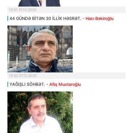
13:51 21.12.2020
44 GÜNDƏ BİTƏN 30 İLLİK HƏSRƏT.
- Hacı Bəkiroğlu
13:52 21.12.2020
YAĞIŞLI SÖHBƏT.
- Afiq Muxtaroğlu