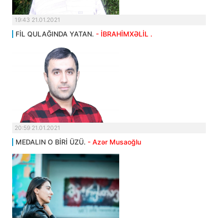
19:43 21.01.2021
FİL QULAĞINDA YATAN.
- İBRAHİMXƏLİL .
20:59 21.01.2021
MEDALIN O BİRİ ÜZÜ.
- Azər Musaoğlu