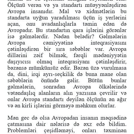
Ölçünü verən və ya standartı müəyyənləşdirən
Avropa insanıdır. Mal və xidmətlərin bu
standarta uyğun yaradılması üçün iş yerlərini
açan, onu avadanlıqlarla təmin edən də
Avropadır. Bu standartın qara işlərini görənlər
isə gəlmələrdir. Nədən belədir? Gəlmələrin
Avropa cəmiyyətinə inteqrasiyasını
çətinləşdirən bir sıra səbəblər var. Avropa
dillərini zəif bilmək, fərqli mədəniyyətin
daşıyıcısı olmaq inteqrasiyanı çətinləşdirir,
bəzənsə mümkünsüz edir. Bəzən üzə vurulmasa
da, dini, irqi ayrı-seçkilik də buna mane olan
səbəblərin önündə gəlir. Bütün bunlar
gəlmələrin, sonradan Avropa ölkələrində
vətəndaşlıq alanların alın yazısına çevrilir və
onlar Avropa standartı deyilən ölçünün ən ağır
və ən kirli işlərini görməyə məhkum olurlar.
Mən gec də olsa Avropadan insanın məqsədinə
çatmasına dair nələrisə də əxz edə bildim.
Problemləri çeşidləməyi, onları təxminən