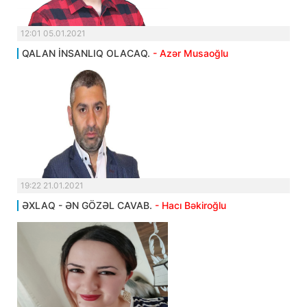
12:01 05.01.2021
QALAN İNSANLIQ OLACAQ.
- Azər Musaoğlu
19:22 21.01.2021
ƏXLAQ - ƏN GÖZƏL CAVAB.
- Hacı Bəkiroğlu