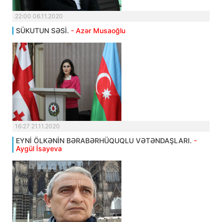
22:00 06.11.2020
SÜKUTUN SƏSİ.
- Azər Musaoğlu
16:27 21.11.2020
EYNİ ÖLKƏNİN BƏRABƏRHÜQUQLU VƏTƏNDAŞLARI.
-
Aygül İsayeva