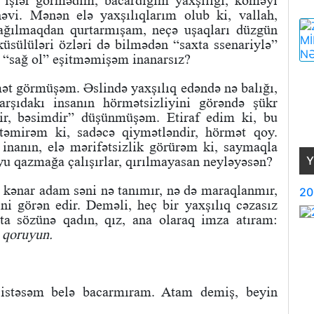
 işlər görmədim, bacardığım yaxşılığı, köməyi
vi. Mənən elə yaxşılıqlarım olub ki, vallah,
dağılmaqdan qurtarmışam, neçə uşaqları düzgün
sülüləri özləri də bilmədən “saxta ssenariylə”
t “sağ ol” eşitməmişəm inanarsız?
ət görmüşəm. Əslində yaxşılıq edəndə nə balığı,
rşıdakı insanın hörmətsizliyini görəndə şükr
lir, bəsimdir” düşünmüşəm. Etiraf edim ki, bu
stəmirəm ki, sadəcə qiymətləndir, hörmət qoy.
inanın, elə mərifətsizlik görürəm ki, saymaqla
Y
yu qazmağa çalışırlar, qırılmayasan neyləyəsən?
, kənar adam səni nə tanımır, nə də maraqlanmır,
20
ni görən edir. Deməli, heç bir yaxşılıq cəzasız
ata sözünə qadın, qız, ana olaraq imza atıram:
 qoruyun.
 istəsəm belə bacarmıram. Atam demiş, beyin