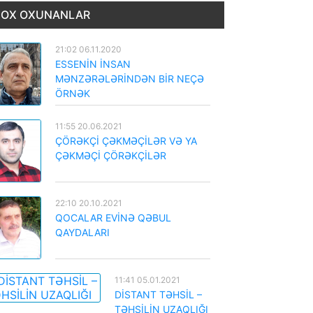
OX OXUNANLAR
21:02 06.11.2020
ESSENİN İNSAN
MƏNZƏRƏLƏRİNDƏN BİR NEÇƏ
ÖRNƏK
11:55 20.06.2021
ÇÖRƏKÇİ ÇƏKMƏÇİLƏR VƏ YA
ÇƏKMƏÇİ ÇÖRƏKÇİLƏR
22:10 20.10.2021
QOCALAR EVİNƏ QƏBUL
QAYDALARI
11:41 05.01.2021
DİSTANT TƏHSİL –
TƏHSİLİN UZAQLIĞI