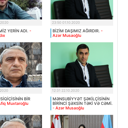
.2020
23:50 01.10.2020
MİZ YERİN ADI.
-
BİZİM DAŞIMIZ AĞIRDIR.
-
dıx
Azər Musaoğlu
.2020
12:31 22.10.2020
İQİÇİSİNİN BİR
MƏNSUBİYYƏT ŞƏKİLÇİSİNİN
Afiq Muxtaroğlu
BİRİNCİ ŞƏXSİN TƏKİ VƏ CƏMİ.
- Azər Musaoğlu