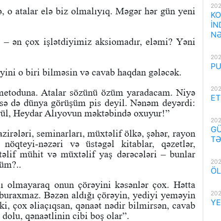
202
 o atalar elə biz olmalıyıq. Məgər hər gün yeni
KO
İN
NƏ
a – ən çox işlətdiyimiz aksiomadır, eləmi? Yəni
202
PU
yini o biri bilməsin və cavab haqdan gələcək.
202
metoduna. Atalar sözünü özüm yaradacam. Niyə
ET
sə də dünya görüşüm pis deyil. Nənəm deyərdi:
yül, Heydar Alıyovun məktəbində oxuyur!”
202
GÜ
irələri, seminarları, müxtəlif ölkə, şəhər, rayon
TƏ
 nöqteyi-nəzəri və üstəgəl kitablar, qəzetlər,
xtəlif mühit və müxtəlif yaş dərəcələri – bunlar
202
çüm?..
ÖL
lı olmayaraq onun çörəyini kəsənlər çox. Hətta
202
 buraxmaz. Bəzən aldığı çörəyin, yediyi yeməyin
YE
 ki, çox əliaçıqsan, qənaət nədir bilmirsən, cavab
i dolu, qənaətlinin cibi boş olar”.