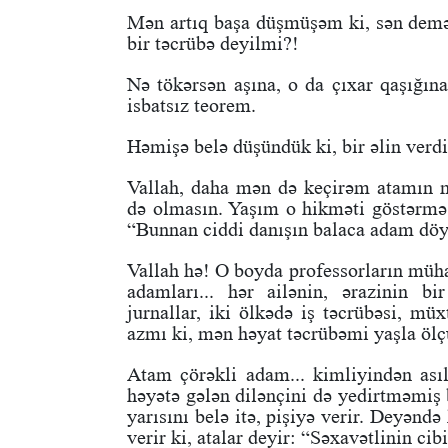
Mən artıq başa düşmüşəm ki, sən demə,
bir təcrübə deyilmi?!
Nə tökərsən aşına, o da çıxar qaşığın
isbatsız teorem.
Həmişə belə düşündük ki, bir əlin verdi
Vallah, daha mən də keçirəm atamın 
də olmasın. Yaşım o hikməti göstərmə
“Bunnan ciddi danışın balaca adam dö
Vallah hə! O boyda professorların mühaz
adamları... hər ailənin, ərazinin bir
jurnallar, iki ölkədə iş təcrübəsi, mü
azmı ki, mən həyat təcrübəmi yaşla öl
Atam çörəkli adam... kimliyindən ası
həyətə gələn dilənçini də yedirtməmiş
yarısını belə itə, pişiyə verir. Deyəndə
verir ki, atalar deyir: “Səxavətlinin cib