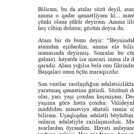
Bilirəm, bu da atalar sözü deyil, a
amma o qədər qənaətliyəm ki... mənt
çünki olana şükür deyirəm. Amma il
heç cibim dolmur, gözüm doysa da.
Atam bir də bunu deyir: “Beynindək
atamdan eşidərdim, amma elə bilir
mənasında deyirmiş. Sonralar bu cü
gəlmə), həyatda isə məcazi məna ilə d
qaradır. Aləm yığılsa belə onu fikrində
Başqaları onun üçün maraqsızdır.
Son vaxtlar rastlaşdığım ədalətsizlikl
yaratmaq qənaətinə gətirdi. Sözümü 
olar, yarı yaşı çoxdan keçmişəm. Ded
yaşıma görə hətta çoxdur. Valideynl
maddidən mənəviyə əhatəli təmin o
bilirəm. Uşaqlıqdan ədalətli böyüdüm
onların ədalətiylə razılaşmırdım. Mə
əsərlərdən öyrəndim. Həyatı anlayan