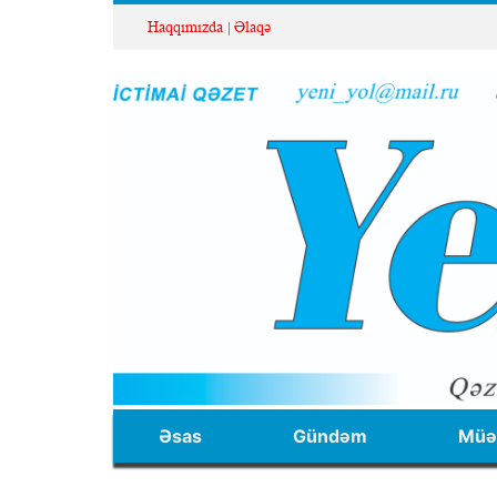
Haqqımızda
Əlaqə
Əsas
Gündəm
Müəl