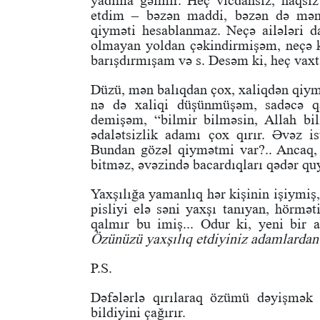
yadıma gəlmir. Heç vicdansız, haqsız
etdim – bəzən maddi, bəzən də mənə
qiyməti hesablanmaz. Neçə ailələri 
olmayan yoldan çəkindirmişəm, neçə kü
barışdırmışam və s. Desəm ki, heç vax
Düzü, mən balıqdan çox, xaliqdən qiym
nə də xaliqi düşünmüşəm, sadəcə qa
demişəm, “bilmir bilməsin, Allah bi
ədalətsizlik adamı çox qırır. Əvəz i
Bundan gözəl qiymətmi var?.. Ancaq, 
bitməz, əvəzində bacardıqları qədər qu
Yaxşılığa yamanlıq hər kişinin işiymiş
pisliyi elə səni
yaxşı tanıyan, hörməti
qalmır bu imiş... Odur ki, yeni bir 
Özünüzü yaxşılıq etdiyiniz adamlardan
P.S.
Dəfələrlə qırılaraq özümü dəyişmək
bildiyini çağırır.