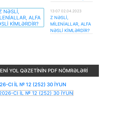
13:07 02.04.2023
Z NƏSLİ,
MİLENİALLAR, ALFA
NƏSLİ KİMLƏRDİR?
ENI YOL QƏZETININ PDF NÖMRƏLƏRI
26-CI İL № 12 (252) 30 İYUN