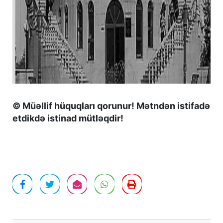
© Müəllif hüquqları qorunur! Mətndən istifadə
etdikdə istinad mütləqdir!