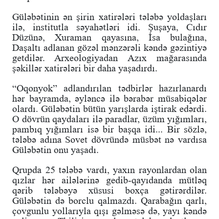
Güləbətinin ən şirin xatirələri tələbə yoldaşları
ilə, institutla səyahətləri idi. Şuşaya, Cıdır
Düzünə, Xuraman qayasına, İsa bulağına,
Daşaltı adlanan gözəl mənzərəli kəndə gəzintiyə
getdilər. Arxeologiyadan Azıx mağarasında
şəkillər xatirələri bir daha yaşadırdı.
“Oqonyok” adlandırılan tədbirlər hazırlanardı
hər bayramda, əyləncə ilə bərabər müsabiqələr
olardı. Güləbətin bütün yarışlarda iştirak edərdi.
O dövrün qaydaları ilə paradlar, üzüm yığımları,
pambıq yığımları isə bir başqa idi... Bir sözlə,
tələbə adına Sovet dövründə müsbət nə vardısa
Güləbətin onu yaşadı.
Qrupda 25 tələbə vardı, yaxın rayonlardan olan
qızlar hər ailələrinə gedib-qayıdanda mütləq
qərib tələbəyə xüsusi boxça gətirərdilər.
Güləbətin də borclu qalmazdı. Qarabağın qarlı,
çovgunlu yollarıyla qışı gəlməsə də, yayı kəndə