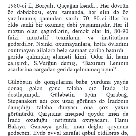
1980-ci il, Borçalı, Qaçağan kəndi... Hər dövrün
öz dəbdəbəsi, eyni zamanda, hər elin də öz
yazılmamış qanunları vardı. 70, 80-ci illər bu
eldə sanki bir oxumaq dəbi yaşanmışdır. Hər il
məzun olan şagirdlərin, demək olar ki, 80-90
faizi müxtəlif texnikum və institutlara
gedərdilər. Nəinki oxumayanlara, hətta övladını
oxutmayan ailələrə belə camaat qəribə baxırdı –
geridə qalmışlıq əlaməti kimi. Odur ki, hamı
çalışırdı, S.Vurğun demiş, “Baxıram Leninin
əsərlərinə cərgədən geridə qalmamaq üçün”.
Güləbətin də qonşularına baba yurduna yayda
qonaq gələn gənc tələbə qız İradə ilə
dostlaşmışdı. Güləbətin üçün Qarabağ,
Stepanakert adı çox uzaq görünsə də İradənin
danışdığı tələbə dünyası ona çox yaxın
görünürdü. Qarşısına məqsəd qoydu: mən də
İradə oxuduğu institutda oxuyacam. Hamı
Bakıya, Gəncəyə gedir, mən dağlar qoynuna
gedəcəm. Evdə əvvəl zarafat qəbul etdilərsə də,