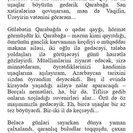
uşaqlar böyüsün gedərik Qarabağa. Sən
xatirələrinə qovuşarsan, mən də Vaqifin,
Üzeyirin vətənini görərəm...
Güləbətin Qarabağda o qədər qayğı, hörmət
görmüşdür ki, Qarabağa – məzun kimi qayıtdığı,
ömrünün gənclik karvanının keçdiyi o müqəddəs
məkana ailəsi, iki oğlu ilə gedəcəyi, tələbə
yoldaşları ilə görüşəcəyi günü həsrətlə
gözləyirdi. Müəllimlərini ziyarət edəcək, sizə
minnətdaram, öyrətdiklərinizi kəndimin
uşaqlarına aşılayıram, Azərbaycan tarixini
sizdən öyrəndim deyəcəkdi. Beş il evində
kirayədə yaşadığı ailəyə nələr aparacaqdı –
Borçalı nemətləri, hə, bir də, Tiflisə gedib
onların xoşladığı suvenirləri alar... Özü də öz
maşınımızla gedəcəyik. Eh, bircə uşaqlar bir az
tez böyüyərdi. Bir-iki il də keçsəydi...
Beləcə günləri sayarkən dünya yaman
çalxalandı, qaranlıq buludlar toqquşdu, çaxan