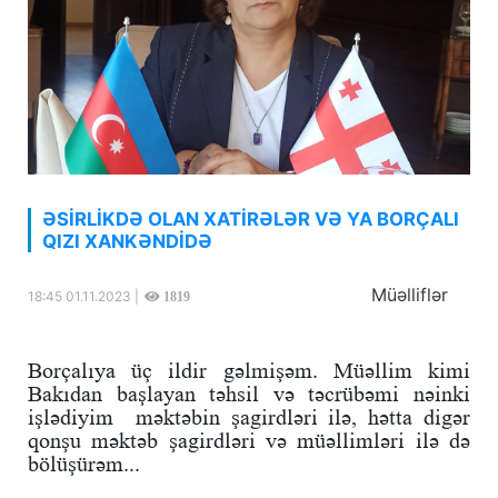
ƏSİRLİKDƏ OLAN XATİRƏLƏR VƏ YA BORÇALI
QIZI XANKƏNDİDƏ
Müəlliflər
18:45 01.11.2023 |
1819
Borçalıya üç ildir gəlmişəm. Müəllim kimi
Bakıdan başlayan təhsil və təcrübəmi nəinki
işlədiyim məktəbin şagirdləri ilə, hətta digər
qonşu məktəb şagirdləri və müəllimləri ilə də
bölüşürəm...