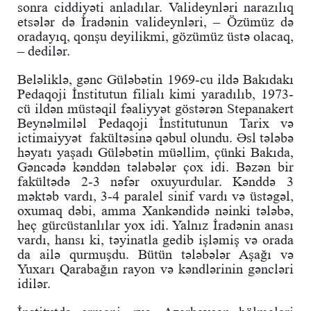
sonra ciddiyəti anladılar. Valideynləri narazılıq
etsələr də İradənin valideynləri, – Özümüz də
oradayıq, qonşu deyilikmi, gözümüz üstə olacaq,
– dedilər.
Beləliklə, gənc Güləbətin 1969-cu ildə Bakıdakı
Pedaqoji İnstitutun filialı kimi yaradılıb, 1973-
cü ildən müstəqil fəaliyyət göstərən Stepanakert
Beynəlmiləl Pedaqoji İnstitutunun Tarix və
ictimaiyyət fakültəsinə qəbul olundu. Əsl tələbə
həyatı yaşadı Güləbətin müəllim, çünki Bakıda,
Gəncədə kənddən tələbələr çox idi. Bəzən bir
fakültədə 2-3 nəfər oxuyurdular. Kənddə 3
məktəb vardı, 3-4 paralel sinif vardı və üstəgəl,
oxumaq dəbi, amma Xankəndidə nəinki tələbə,
heç gürcüstanlılar yox idi. Yalnız İradənin anası
vardı, hansı ki, təyinatla gedib işləmiş və orada
da ailə qurmuşdu. Bütün tələbələr Aşağı və
Yuxarı Qarabağın rayon və kəndlərinin gəncləri
idilər.