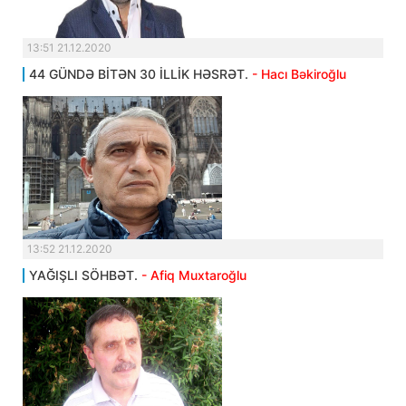
13:51 21.12.2020
44 GÜNDƏ BİTƏN 30 İLLİK HƏSRƏT.
- Hacı Bəkiroğlu
13:52 21.12.2020
YAĞIŞLI SÖHBƏT.
- Afiq Muxtaroğlu