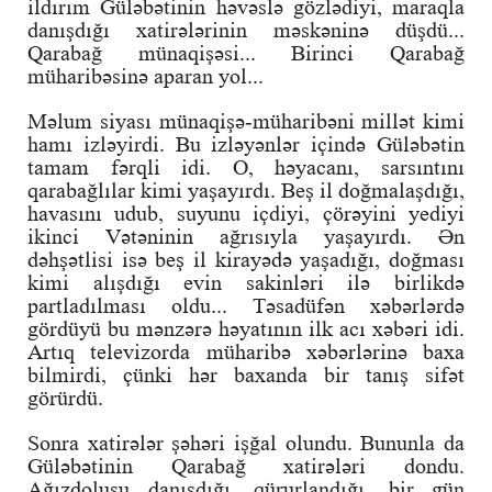
ildırım Güləbətinin həvəslə gözlədiyi, maraqla
danışdığı xatirələrinin məskəninə düşdü...
Qarabağ münaqişəsi... Birinci Qarabağ
müharibəsinə aparan yol...
Məlum siyası münaqişə-müharibəni millət kimi
hamı izləyirdi. Bu izləyənlər içində Güləbətin
tamam fərqli idi. O, həyacanı, sarsıntını
qarabağlılar kimi yaşayırdı. Beş il doğmalaşdığı,
havasını udub, suyunu içdiyi, çörəyini yediyi
ikinci Vətəninin ağrısıyla yaşayırdı. Ən
dəhşətlisi isə beş il kirayədə yaşadığı, doğması
kimi alışdığı evin sakinləri ilə birlikdə
partladılması oldu... Təsadüfən xəbərlərdə
gördüyü bu mənzərə həyatının ilk acı xəbəri idi.
Artıq televizorda müharibə xəbərlərinə baxa
bilmirdi, çünki hər baxanda bir tanış sifət
görürdü.
Sonra xatirələr şəhəri işğal olundu. Bununla da
Güləbətinin Qarabağ xatirələri dondu.
Ağızdolusu danışdığı, qürurlandığı, bir gün