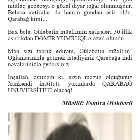
mütləq gedəcəyi o gözəl diyar işğal olunmuşdur.
Beləcə xatirələr də həmin gündən əsir oldu,
Qarabağ kimi...
Bax belə. Güləbətin müəllimin xatirələri 30 illik
əsirlikdən DƏMİR YUMRUQLA azad olundu.
Mən sizi təbrik edirəm, Güləbətin müəllim!
Oğlanlarınızla getmək istədiyiniz Qarabağa indi
nəvələrinizlə gedərsiniz.
İnşallah, əminəm ki, sizin məzun olduğunuz
Xankəndi institutu yaxınlarda QARABAĞ
UNUVERSİTETİ olacaq!
Müəllif: Esmira Ələkbərli