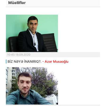
Müəlliflər
10:45 19.09.2020
BİZ NƏYƏ İNANIRIQ?.
- Azər Musaoğlu