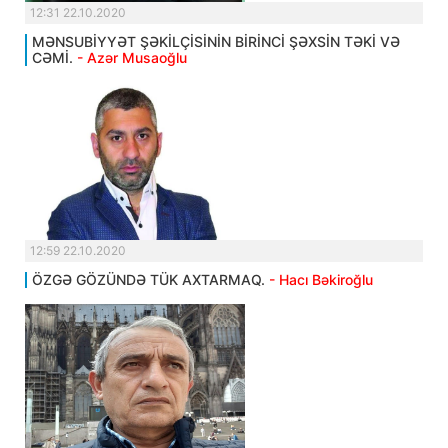
12:31 22.10.2020
MƏNSUBİYYƏT ŞƏKİLÇİSİNİN BİRİNCİ ŞƏXSİN TƏKİ VƏ
CƏMİ.
- Azər Musaoğlu
12:59 22.10.2020
ÖZGƏ GÖZÜNDƏ TÜK AXTARMAQ.
- Hacı Bəkiroğlu