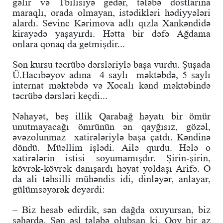
gəlir və Tbilisiyə gedər, tələbə dostlarına
maraqlı, orada olmayan, istədikləri hədiyyələri
alardı. Sevinc Kərimova adlı qızla Xankəndidə
kirayədə yaşayırdı. Hətta bir dəfə Ağdama
onlara qonaq da getmişdir...
Son kursu təcrübə dərsləriylə başa vurdu. Şuşada
Ü.Hacıbəyov adına 4 saylı məktəbdə, 5 saylı
internat məktəbdə və Xocalı kənd məktəbində
təcrübə dərsləri keçdi...
Nəhayət, beş illik Qarabağ həyatı bir ömür
unutmayacağı ömrünün ən qayğısız, gözəl,
əvəzolunmaz xatirələriylə başa çatdı. Kəndinə
döndü. Müəllim işlədi. Ailə qurdu. Hələ o
xatirələrin istisi soyumamışdır. Şirin-şirin,
kövrək-kövrək danışardı həyat yoldaşı Arifə. O
da ali təhsilli mühəndis idi, dinləyər, anlayar,
gülümsəyərək deyərdi:
– Biz hesab edirdik, sən dağda oxuyursan, biz
şəhərdə. Sən əsl tələbə olubsan ki. Qoy bir az