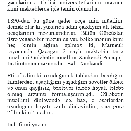
gənclərimiz Tbilisi universitetlərinin məzunu
kimi məktəblərdə işlə təmin olunurlar.
1890-dan bu günə qədər neçə min müəllim,
demək olar ki, yuxarıda adını çəkdiyim ali təhsil
ocaqlarının məzunlarıdırlar. Bütün Gürcüstan
üzrə yeganə bir məzun da var, bəlkə mənim kimi
heç kimin ağlına gəlməz ki, Marneuli
rayonunda, Qaçağan 2 saylı məktəbin tarix
müəllimi Güləbətin müəllim Xankəndi Pedaqoji
İnstitutunun məzunudur. Bəli, Xankəndi.
Etiraf edim ki, oxuduğum kitablardan, baxdığım
filmlərdən, uşaqlığımı yaşadığım sovetlər ölkəsi
və onun qayğısız, bəxtəvər tələbə həyatı tələbə
olmaq arzumu formalaşdırmışdı. Güləbətin
müəllimi dinləyəndə isə, bax, o əsərlərdən
oxuduğum həyatı canlı dinləyirdim, ona görə
“film kimi” dedim.
İndi filmi yazım.