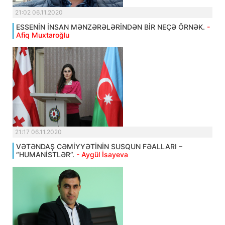
21:02 06.11.2020
ESSENİN İNSAN MƏNZƏRƏLƏRİNDƏN BİR NEÇƏ ÖRNƏK.
-
Afiq Muxtaroğlu
21:17 06.11.2020
VƏTƏNDAŞ CƏMİYYƏTİNİN SUSQUN FƏALLARI –
“HUMANİSTLƏR”.
- Aygül İsayeva