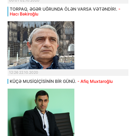
00:01 02.10.2020
TORPAQ, ƏGƏR UĞRUNDA ÖLƏN VARSA VƏTƏNDİR!.
-
Hacı Bəkiroğlu
12:26 22.10.2020
KÜÇƏ MUSİQİÇİSİNİN BİR GÜNÜ.
- Afiq Muxtaroğlu