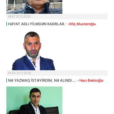
16:57 21.11.2020
HƏYAT ADLI FİLMDƏN KADRLAR.
- Afiq Muxtaroğlu
16:43 21.11.2020
NƏ YAZMAQ İSTƏYİRDİM, NƏ ALINDI....
- Hacı Bəkiroğlu