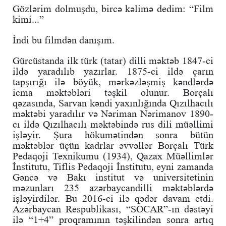
Gözlərim dolmuşdu, bircə kəlimə dedim: “Film
kimi...”
İndi bu filmdən danışım.
Gürcüstanda ilk türk (tatar) dilli məktəb 1847-ci
ildə yaradılıb yazırlar. 1875-ci ildə çarın
tapşırığı ilə böyük, mərkəzləşmiş kəndlərdə
icma məktəbləri təşkil olunur. Borçalı
qəzasında, Sarvan kəndi yaxınlığında Qızılhacılı
məktəbi yaradılır və Nəriman Nərimanov 1890-
cı ildə Qızılhacılı məktəbində rus dili müəllimi
işləyir
. Şura hökumətindən sonra bütün
məktəblər üçün kadrlar əvvəllər Borçalı Türk
Pedaqoji Texnikumu (1934), Qazax Müəllimlər
İnstitutu, Tiflis Pedaqoji İnstitutu, eyni zamanda
Gəncə və Bakı institut və universitetinin
məzunları 235 azərbaycandilli məktəblərdə
işləyirdilər. Bu 2016-ci ilə qədər davam etdi.
Azərbaycan Respublikası, “SOCAR”-ın dəstəyi
ilə “1+4” proqramının təşkilindən sonra artıq