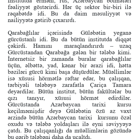
İnstitutda erməni, rus, Azərbaycan bölmələri
fəaliyyət göstərirdi. Hər üç sektor bir-biri ilə
rəqabətdə idi. Bu da daim məsuliyyət və
nailiyyətə gətirib çıxarırdı.
Qarabağlılar içərisində Güləbətin yeganə
gürcüstanlı idi. Bu da bütün institutda diqqət
çəkirdi. Hamını maraqlandırırdı – uzaq
Gürcüstandan Qarabağa gələn bir tələbə kimi.
İnternetsiz bir zamanda buralar qarabağlılar
üçün, əlbəttə, yad, kənar bir ərazi idi, hətta
bəziləri gürcü kimi başa düşürdülər. Müəllimlər
isə xüsusi hörmətlə rəftar edər, bu çalışqan,
tərbiyəli tələbəyə zarafatla Çariça Tamara
deyərdilər. Bütün institut, bütün fakültələr bu
qızı tanıyır, xüsusi hörmət edirdilər.
Gürcüstanda Azərbaycan tarixi kursu
keçilməmişdir deyə Güləbətin özü az vaxt
ərzində bütün Azərbaycan tarixi kursunu özəl
oxudu və tələbə yoldaşları ilə eyni səviyyəyə
çatdı. Bu çalışqanlığı da müəllimlərin gözündə
bu qərib tələbəni daha da ucaltdı.