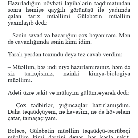
Hazırladığım növbəti layihələrin təqdimatından
sonra həmişə qayğılı görünüşü ilə yadımda
qalan tarix müəllimi Güləbətin müəllim
yaxınlaşıb dedi:
– Sənin savad və bacarığını çox bəyənirəm. Mən
də cavanlığımda sənin kimi idim.
Yaralı yerdən toxundu deyə tez cavab verdim:
– Müəllim, bəs indi niyə hazırlamırsınız, həm də
siz tarixçisiniz, nəinki kimya-biologiya
müəllimi.
Adəti üzrə sakit və mülayim gülümsəyərək dedi:
– Çox tədbirlər, yığıncaqlar hazırlamışdım.
Daha təqaüdçüyəm, nə həvəsim, nə də hövsələm
çatar, tamaşaçıyam.
Beləcə, Güləbətin müəllim təqaüdçü-təcrübəçi
müəllim kimi dərsini deyər, hər kəslə sakit,