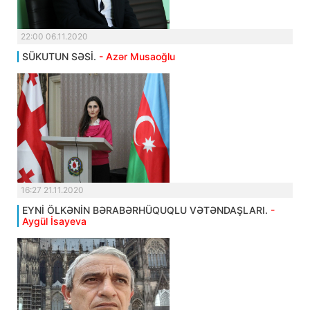
22:00 06.11.2020
SÜKUTUN SƏSİ.
- Azər Musaoğlu
16:27 21.11.2020
EYNİ ÖLKƏNİN BƏRABƏRHÜQUQLU VƏTƏNDAŞLARI.
-
Aygül İsayeva