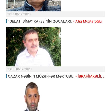
12:11 05.12.2020
“GELATİ SİMA” KAFESİNİN QOCALARI.
- Afiq Muxtaroğlu
13:53 05.12.2020
QAZAX NƏBİNİN MÜZƏFFƏR MƏKTUBU.
- İBRAHİMXƏLİL .