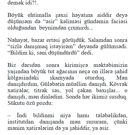
demək idi?!.
Böyük ehtimalla şəxsi həyatına aiddir deyə
düşünsəm də “əsir” kəliməsi gündəmin faciəsi
olduğundan beynimdən çıxmırdı...
Nəhayət, bazar ertəsi görüşdük. Salamdan sonra
“sizlə danışmaq istəyirəm” deyəndə gülümsədi.
“Bildim ki, səni düşündürdü” dedi.
Biz dərsdən sonra kirimişcə məktəbimizin
yaşından böyük tut ağacının neçə on illərə şahid
kölgəsindəki skamyada oturduq. Mən
danışdırdım, Güləbətin müəllim danışdı. Kövrək
xatirələr, titrək səs, yol çəkən baxışlar... o
danışdı, mən dinlədim. Sonda hər ikimiz susduq.
Sükutu özü pozdu:
– İndi bildinmi niyə hamı tələbəlikdən,
institutdan danışanda mən susuram, çünki
mənim xatirələrim də ya şəhiddir, ya əsir.