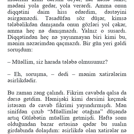
mədəni yola gedər, yola verərdi. Amma onun
diqqətini daim hiss edərdim, dəstəyini
əsirgəməzdi. Təsadüfən söz düşər, kimsə
tələbəlikdən danışanda onun gözləri yol çəkər,
amma heç nə danışmazdı. Yalnız o susardı.
Diqqətindən heç nə yayınmayan biri kimi bu,
mənim nəzərimdən qaçmazdı. Bir gün yeri gəldi
soruşdum:
– Müəllim, siz harada tələbə olmusunuz?
– Eh, soruşma, – dedi – mənim xatirələrim
əsirlikdədir.
Bu zaman zəng çalındı. Fikrim cavabda qalsa da
dərsə getdim. Həmişəki kimi dərsimi keçmək
istəsəm də cavab fikrimi yayındırmışdı. Mən
sinifdən çıxıb “Müəllimlər otağına” düşəndə
artıq Güləbətin müəllim getmişdi. Həftə sonu
olduğundan bazar ertəsinə qədər bu sualın
girdabında dolaşdım: əsirlikdə olan xatirələr nə