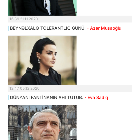
16:39 21.11.2020
BEYNƏLXALQ TOLERANTLIQ GÜNÜ.
- Azər Musaoğlu
12:47 05.12.2020
DÜNYANI FANTİNANIN AHI TUTUB.
- Eva Sadiq