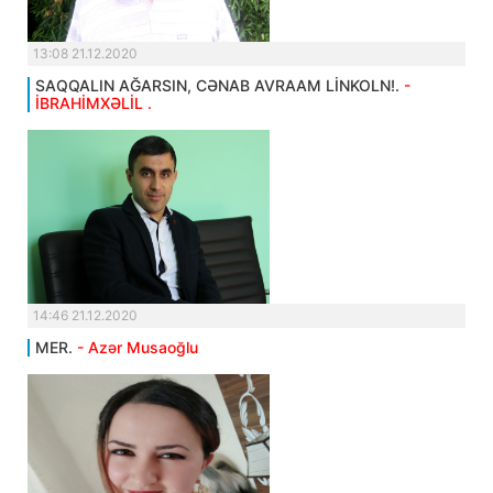
13:08 21.12.2020
SAQQALIN AĞARSIN, CƏNAB AVRAAM LİNKOLN!.
-
İBRAHİMXƏLİL .
14:46 21.12.2020
MER.
- Azər Musaoğlu