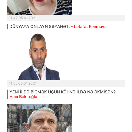
11:47 05.01.2021
DÜNYAYA ONLAYN SƏYAHƏT.
- Lətafət Kərimova
11:55 05.01.2021
YENİ İLDƏ BİÇMƏK ÜÇÜN KÖHNƏ İLDƏ NƏ ƏKMİSƏN?.
-
Hacı Bəkiroğlu