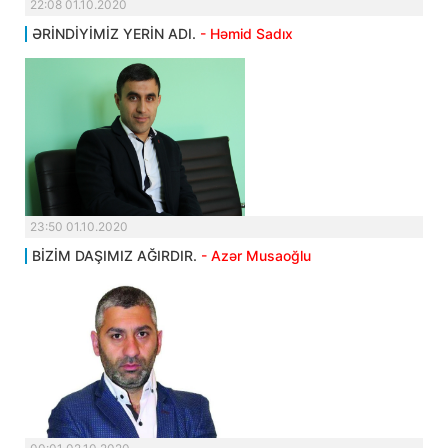
22:08 01.10.2020
ƏRİNDİYİMİZ YERİN ADI.
- Həmid Sadıx
23:50 01.10.2020
BİZİM DAŞIMIZ AĞIRDIR.
- Azər Musaoğlu