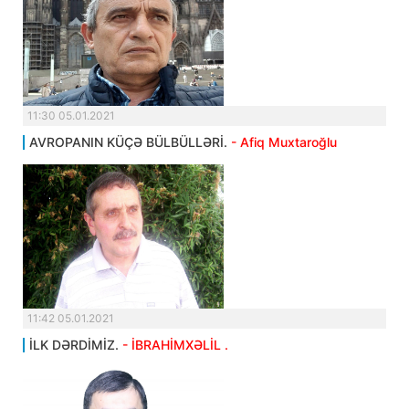
11:30 05.01.2021
AVROPANIN KÜÇƏ BÜLBÜLLƏRİ.
- Afiq Muxtaroğlu
11:42 05.01.2021
İLK DƏRDİMİZ.
- İBRAHİMXƏLİL .