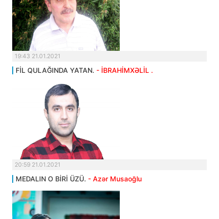
19:43 21.01.2021
FİL QULAĞINDA YATAN.
- İBRAHİMXƏLİL .
20:59 21.01.2021
MEDALIN O BİRİ ÜZÜ.
- Azər Musaoğlu