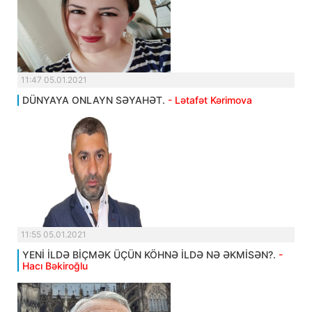
11:47 05.01.2021
DÜNYAYA ONLAYN SƏYAHƏT.
- Lətafət Kərimova
11:55 05.01.2021
YENİ İLDƏ BİÇMƏK ÜÇÜN KÖHNƏ İLDƏ NƏ ƏKMİSƏN?.
-
Hacı Bəkiroğlu