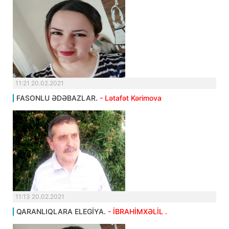
11:21 20.02.2021
FASONLU ƏDƏBAZLAR.
- Lətafət Kərimova
11:13 20.02.2021
QARANLIQLARA ELEGİYA.
- İBRAHİMXƏLİL .