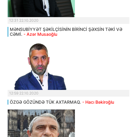
12:31 22.10.2020
MƏNSUBİYYƏT ŞƏKİLÇİSİNİN BİRİNCİ ŞƏXSİN TƏKİ VƏ
CƏMİ.
- Azər Musaoğlu
12:59 22.10.2020
ÖZGƏ GÖZÜNDƏ TÜK AXTARMAQ.
- Hacı Bəkiroğlu