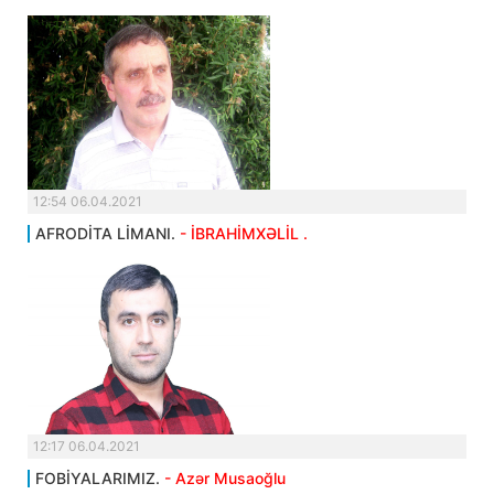
12:54 06.04.2021
AFRODİTA LİMANI.
- İBRAHİMXƏLİL .
12:17 06.04.2021
FOBİYALARIMIZ.
- Azər Musaoğlu