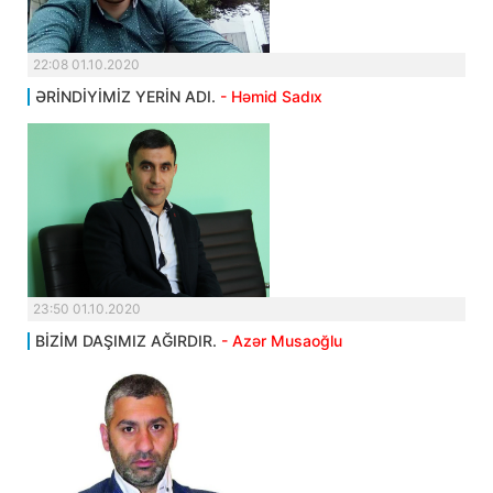
22:08 01.10.2020
ƏRİNDİYİMİZ YERİN ADI.
- Həmid Sadıx
23:50 01.10.2020
BİZİM DAŞIMIZ AĞIRDIR.
- Azər Musaoğlu