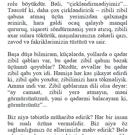
rolu böyükdür. Bəli, “çirkləndirmədiyimiz”...
Təəssüf ki, daha çox çirkləndiririk – zibili zibil
qabına atmaq üçün yerimizdən qalxmağa
ərinirik, hara gəldi ocaq qalayıb manqal
qururuq, siqareti söndürməmiş yerə atırıq, zibili
axar sulara tökürük, maşınlarımızın zəhərli qazı,
zavod və fakriklərimizin tüstüsü və sair.
Başa düşə bilmirəm, küçələrdə, yollarda o qədər
zibil qabları var, bu qədər zibil qabını bəzək
üçünmü qoyublar? Düzdür, əvvəllər bu qədər
zibil qabı yox idi. Həmişə hər kəs şikayət edirdi
ki, zibil qabı yoxdur, zibilimizi hara tökməliyik.
Amma indi var. Zibil qablarının dili olsa deyər:
“ay camaat, zibili yerə atmayın, məni
görmürsünüzmü, yəni o qədərmi balacayam ki,
görmürsünüz”...
Biz niyə təbiətlə müharibə edirik? Hər bir insan
bu sualı özünə verməlidir. Biz niyə öz
sağlamlığımızı öz əllərimizlə məhv edirik? Belə