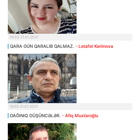
19:33 21.01.2021
QARA GÜN QARALIB QALMAZ.
- Lətafət Kərimova
19:55 21.01.2021
DAĞINIQ DÜŞÜNCƏLƏR.
- Afiq Muxtaroğlu