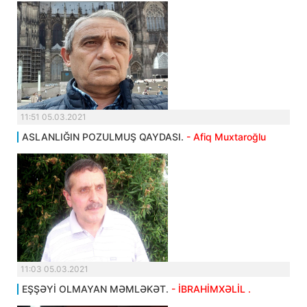
11:51 05.03.2021
ASLANLIĞIN POZULMUŞ QAYDASI.
- Afiq Muxtaroğlu
11:03 05.03.2021
EŞŞƏYİ OLMAYAN MƏMLƏKƏT.
- İBRAHİMXƏLİL .