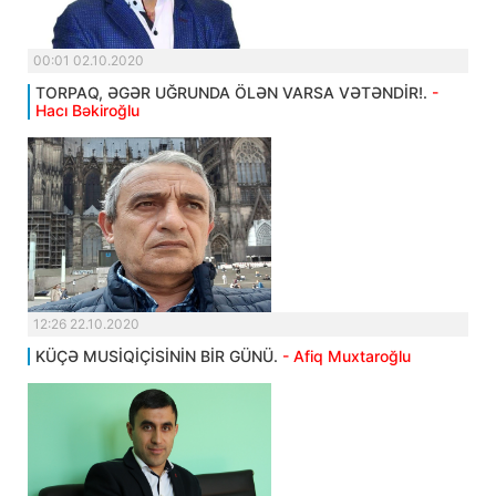
00:01 02.10.2020
TORPAQ, ƏGƏR UĞRUNDA ÖLƏN VARSA VƏTƏNDİR!.
-
Hacı Bəkiroğlu
12:26 22.10.2020
KÜÇƏ MUSİQİÇİSİNİN BİR GÜNÜ.
- Afiq Muxtaroğlu