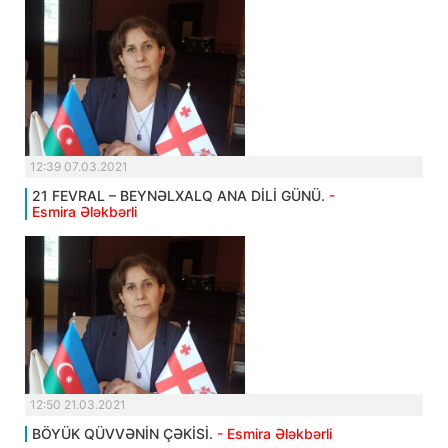
12:39 07.03.2021
21 FEVRAL – BEYNƏLXALQ ANA DİLİ GÜNÜ.
-
Esmira Ələkbərli
12:50 21.03.2021
BÖYÜK QÜVVƏNİN ÇƏKİSİ.
- Esmira Ələkbərli