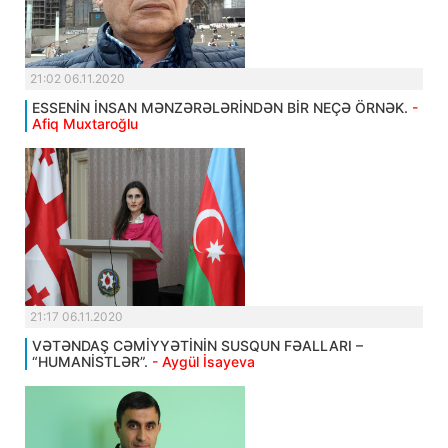
21:02 06.11.2020
ESSENİN İNSAN MƏNZƏRƏLƏRİNDƏN BİR NEÇƏ ÖRNƏK.
-
Afiq Muxtaroğlu
21:17 06.11.2020
VƏTƏNDAŞ CƏMİYYƏTİNİN SUSQUN FƏALLARI –
“HUMANİSTLƏR”.
- Aygül İsayeva