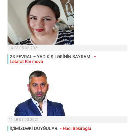
10:28 05.03.2021
23 FEVRAL – YAD KİŞİLƏRİNİN BAYRAMI.
-
Lətafət Kərimova
11:46 05.03.2021
İÇİMİZDƏKİ DUYĞULAR.
- Hacı Bəkiroğlu