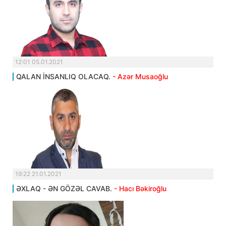
12:01 05.01.2021
QALAN İNSANLIQ OLACAQ.
- Azər Musaoğlu
19:22 21.01.2021
ƏXLAQ - ƏN GÖZƏL CAVAB.
- Hacı Bəkiroğlu