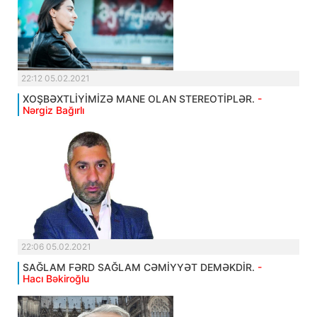
22:12 05.02.2021
XOŞBƏXTLİYİMİZƏ MANE OLAN STEREOTİPLƏR.
-
Nərgiz Bağırlı
22:06 05.02.2021
SAĞLAM FƏRD SAĞLAM CƏMİYYƏT DEMƏKDİR.
-
Hacı Bəkiroğlu