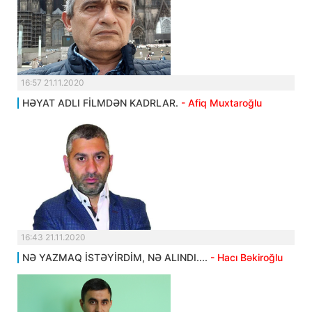
16:57 21.11.2020
HƏYAT ADLI FİLMDƏN KADRLAR.
- Afiq Muxtaroğlu
16:43 21.11.2020
NƏ YAZMAQ İSTƏYİRDİM, NƏ ALINDI....
- Hacı Bəkiroğlu