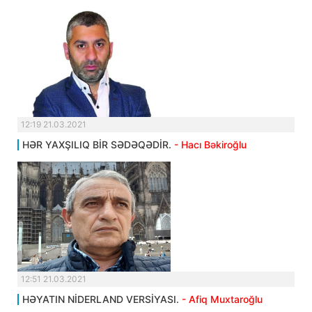
12:19 21.03.2021
HƏR YAXŞILIQ BİR SƏDƏQƏDİR.
- Hacı Bəkiroğlu
12:51 21.03.2021
HƏYATIN NİDERLAND VERSİYASI.
- Afiq Muxtaroğlu