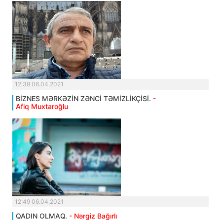
12:38 06.04.2021
BİZNES MƏRKƏZİN ZƏNCİ TƏMİZLİKÇİSİ.
-
Afiq Muxtaroğlu
12:49 06.04.2021
QADIN OLMAQ.
- Nərgiz Bağırlı