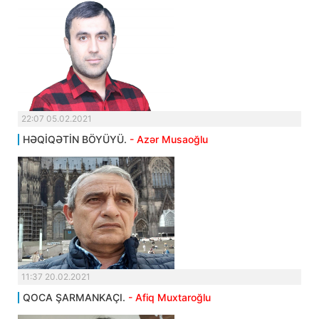
22:07 05.02.2021
HƏQİQƏTİN BÖYÜYÜ.
- Azər Musaoğlu
11:37 20.02.2021
QOCA ŞARMANKAÇI.
- Afiq Muxtaroğlu