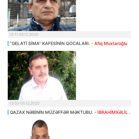
12:11 05.12.2020
“GELATİ SİMA” KAFESİNİN QOCALARI.
- Afiq Muxtaroğlu
13:53 05.12.2020
QAZAX NƏBİNİN MÜZƏFFƏR MƏKTUBU.
- İBRAHİMXƏLİL .