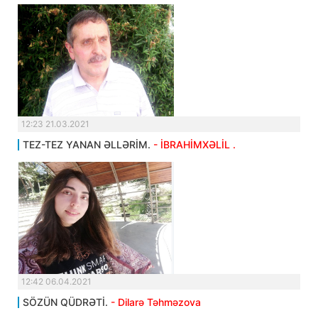
12:23 21.03.2021
TEZ-TEZ YANAN ƏLLƏRİM.
- İBRAHİMXƏLİL .
12:42 06.04.2021
SÖZÜN QÜDRƏTİ.
- Dilarə Təhməzova