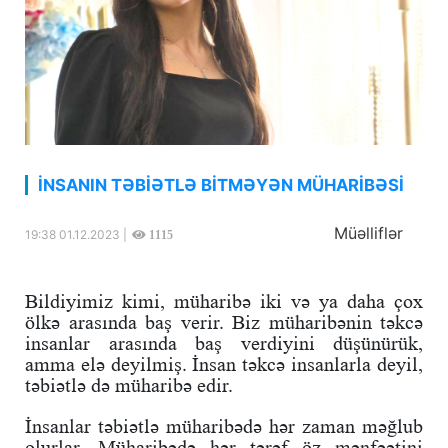
İNSANIN TƏBİƏTLƏ BİTMƏYƏN MÜHARİBƏSİ
Müəlliflər
19:38 01.12.2023 |
1115
Bildiyimiz kimi, müharibə iki və ya daha çox
ölkə arasında baş verir. Biz müharibənin təkcə
insanlar arasında baş verdiyini düşünürük,
amma elə deyilmiş. İnsan təkcə insanlarla deyil,
təbiətlə də müharibə edir.
İnsanlar təbiətlə müharibədə hər zaman məğlub
olurlar. Müharibədə hər tərəf öz mənfəətini