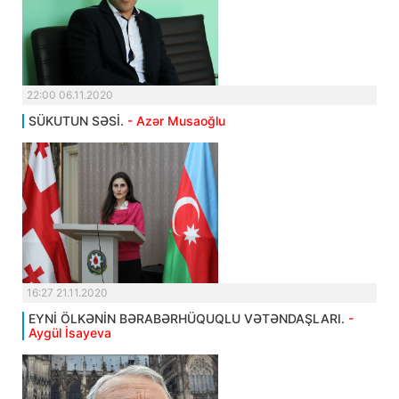
22:00 06.11.2020
SÜKUTUN SƏSİ.
- Azər Musaoğlu
16:27 21.11.2020
EYNİ ÖLKƏNİN BƏRABƏRHÜQUQLU VƏTƏNDAŞLARI.
-
Aygül İsayeva