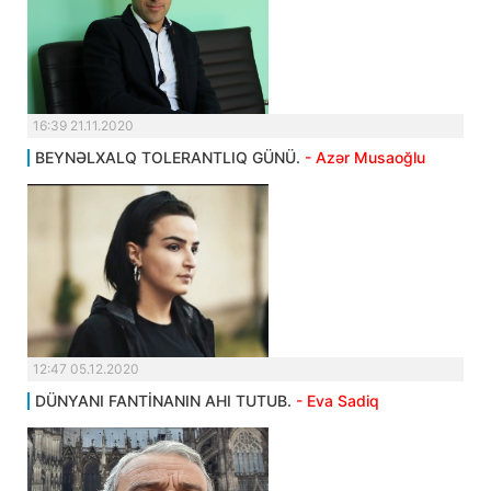
16:39 21.11.2020
BEYNƏLXALQ TOLERANTLIQ GÜNÜ.
- Azər Musaoğlu
12:47 05.12.2020
DÜNYANI FANTİNANIN AHI TUTUB.
- Eva Sadiq