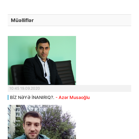
Müəlliflər
10:45 19.09.2020
BİZ NƏYƏ İNANIRIQ?.
- Azər Musaoğlu