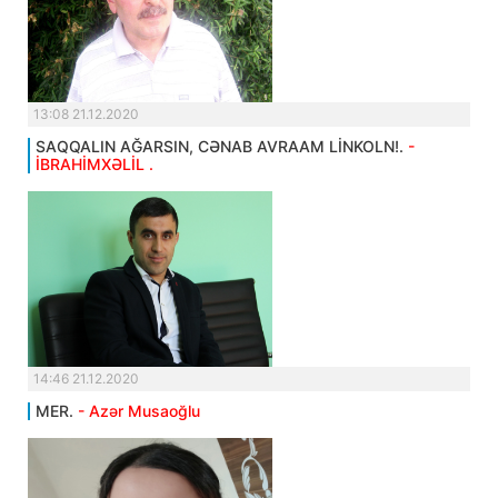
13:08 21.12.2020
SAQQALIN AĞARSIN, CƏNAB AVRAAM LİNKOLN!.
-
İBRAHİMXƏLİL .
14:46 21.12.2020
MER.
- Azər Musaoğlu