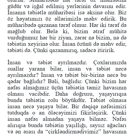
güdür və işğal edilmiş yerlərinin davasını edir.
İnsanın təbiətlə müharibəsi isə əksinə olur. Biz
öz həyatımızı öz əllərimizlə məhv edirik. Bu
müharibədə qazanan tərəf olmur. Hər iki tərəf də
məğlub olur. Belə ki, bizim ətraf mühitə
vurduğumuz hər bir ziyan, zərər nə bizim, nə də
təbiətin xeyirinə olur. İnsan özünü də məhv edir,
təbiəti də. Çünki qazanmırıq, sadəcə itiririk.
İnsan və təbiət ayrılmazdır. Çoxlarımızda
suallar yarana bilər, insan və təbiət necə
ayrılmazdır? İnsan və təbiət bir-birinə necə bu
qədər bağlıdır? Bəli, bağlıdır. Çünki bizim hər
nəfəs almağımız üçün təbiətin təmiz havasının
olması vacibdir. Daha doğrusu, yaşayırıqsa
bunda təbiətin rolu böyükdür. Təbiət olmasa
insan necə yaşaya bilər. Bir dəqiqə nəfəsimizi
tutduqda o an öləcəyimizi fikirləşirik. Çünki
insan nəfəs almadan yaşaya bilməz. Nəfəs
alırıqsa bunda təbiətin yaşıllığı, saysız ağacları
və ən əsası da “çirkləndirmədiyimiz” havasının