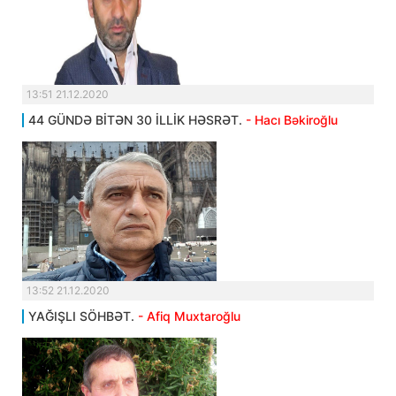
13:51 21.12.2020
44 GÜNDƏ BİTƏN 30 İLLİK HƏSRƏT.
- Hacı Bəkiroğlu
13:52 21.12.2020
YAĞIŞLI SÖHBƏT.
- Afiq Muxtaroğlu