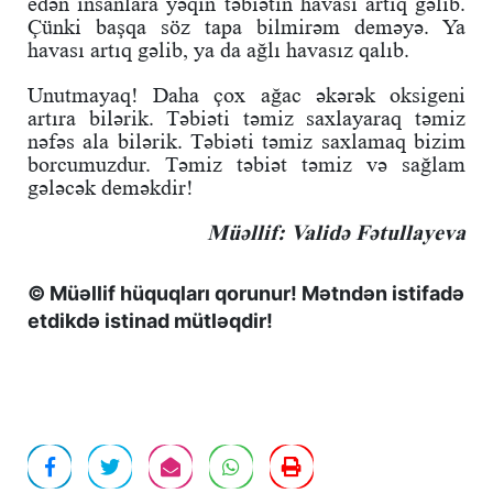
edən insanlara yəqin təbiətin havası artıq gəlib.
Çünki başqa söz tapa bilmirəm deməyə. Ya
havası artıq gəlib, ya da ağlı havasız qalıb.
Unutmayaq! Daha çox ağac əkərək oksigeni
artıra bilərik. Təbiəti təmiz saxlayaraq təmiz
nəfəs ala bilərik. Təbiəti təmiz saxlamaq bizim
borcumuzdur. Təmiz təbiət təmiz və sağlam
gələcək deməkdir!
Müəllif: Validə Fətullayeva
© Müəllif hüquqları qorunur! Mətndən istifadə
etdikdə istinad mütləqdir!