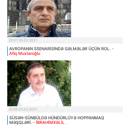
22:01 05.02.2021
AVROPANIN SSENARİSİNDƏ GƏLMƏLƏR ÜÇÜN ROL.
-
Afiq Muxtaroğlu
22:55 05.02.2021
SÜSƏN-SÜNBÜLDƏ HÜNDÜRLÜYƏ HOPPANMAQ
MƏŞQLƏRİ.
- İBRAHİMXƏLİL .