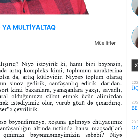
 YA MULTİYALTAQ
Müəlliflər
şırıq? Niyə istəyirik ki, hamı bizi bəyənsin,
X
anda artıq kompleks kimi, toplumun xarakterinə
olsa da, artıq kütləvidir. Niyəsə toplum olaraq
n sinov gedirik, canfəşanlıq edirik, dəridən-
202
ÜÇ
sort kimi baxanlara, yanaşanlara yaxşı, savadlı,
ultural olduğumuzu sübut etmək üçün əlimizdən
mək istədiyimiz olur, vurub gözü də çıxardırıq.
202
BE
er”ə çevrilirik.
sə bəyəndirməyə, xoşuna gəlməyə ehtiyacımız
202
ÖZ
anfəşanlığın altında-üstündə hansı məqsəd(lər)
, qınımızı bəyənməməyimizin səbəbi? Niyə