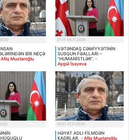
.2020
21:17 06.11.2020
İNSAN
VƏTƏNDAŞ CƏMİYYƏTİNİN
LƏRİNDƏN BİR NEÇƏ
SUSQUN FƏALLARI –
 Afiq Muxtaroğlu
“HUMANİSTLƏR”.
-
Aygül İsayeva
.2020
16:57 21.11.2020
KƏNİN
HƏYAT ADLI FİLMDƏN
RHÜQUQLU
KADRLAR.
- Afiq Muxtaroğlu