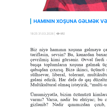
HAMININ XOŞUNA GƏLMƏK VƏ
18:25 31.03.2026 |
692
Biz niyə hamının xoşuna gəlməyə çalı
tərifləsin, sevsin? Bu, kənardan bax
çevrilmiş kimi görsənir. Əvvəl fərdi 
başqa toplumların xoşuna gəlmək üçü
qabıqdan çıxırıq. Bizə ikinci, üçüncü 
sülhsevər, liberal, tolerant, multik
gələni edirik. Hər dəfə də qaş düzəlt
Multikultural olmaq istəyirik, “multi-us
Ümumiyyətlə, bizim özümüzü kimlərə
varmı? Varsa, nədir bu ehtiyac; bu c
gizlənib? Nədir qınımızdan çıxıb