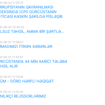
6-08-02 11:20:27
RRUPSİYANIN QAVRANILMASI
DEKSİNDƏ (CPI) GÜRCÜSTANIN
TİCƏSİ KƏSKİN ŞƏKİLDƏ PİSLƏŞİB
6-08-02 10:35:32
LSUZ TƏHSİL, AMMA BİR ŞƏRTLƏ...
6-08-01 12:58:07
İMADIMIZI İTİRƏN XƏBƏRLƏR
6-08-01 11:42:57
RCÜSTANDA 44 MİN XARİCİ TƏLƏBƏ
HSİL ALIR
6-08-01 11:15:08
ÜM – DÖRD HƏRFLİ HƏQİQƏT
6-08-01 11:02:16
NİLİKÇİ REJİSSORLARIMIZ