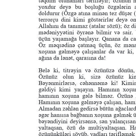
təqdim olunanları tərifləyir; özünün 
yoxdur deyə bu boşluğu özgələrin a
doldurur (Özgə atına minən tez düşər (
terrorçu dini kimi göstərirlər deyə o
Allahını da tanımaz (atalar sözü); öz di
mədəniyyətini öyrənə bilmir və sair
üçün yaşamağa başlayır. Qanana da ca
Öz məqsədinə çatmaq üçün, öz mənaf
xoşuna gəlməyə çalışanlar da var ki, o
ağına da lənət, qarasına da!
Belə ki, titrəyin və özünüzə dönün
Özünüz olun ki, sizə özünüz kimi 
Bəyənmirlərsə, cəhənnəmə ki! Kimi
gəldiyi kimi yaşayın. Hamının xoşu
hamının xoşuna gələ bilməz. Özünə 
Hamının xoşuna gəlməyə çalışan, hamı
Almadan zəhlən gedirsə bütün ağaclarda
əgər hansısa bağbanın xoşuna gəlmək ü
bəyəndiyini deyirsənsə, sən yalançısan
yaltaqsan, özü də multiyaltaqsan. 
özününküləri söyüb, yadları tərifləmək