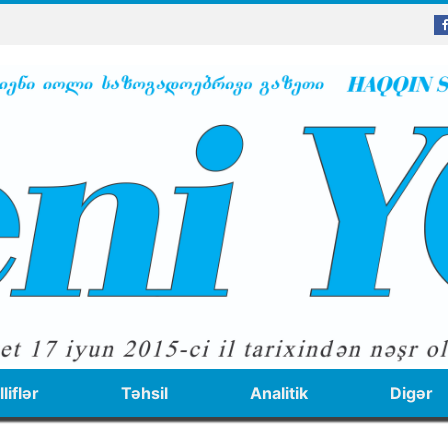
liflər
Təhsil
Analitik
Digər