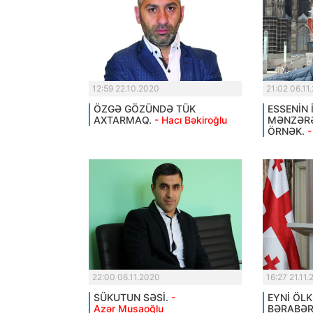
12:59 22.10.2020
21:02 06.11
ÖZGƏ GÖZÜNDƏ TÜK
ESSENİN 
AXTARMAQ.
- Hacı Bəkiroğlu
MƏNZƏRƏ
ÖRNƏK.
-
22:00 06.11.2020
16:27 21.11
SÜKUTUN SƏSİ.
-
EYNİ ÖL
Azər Musaoğlu
BƏRABƏ