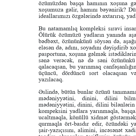
özümüzdən başqa hamının xoşuna gə
xoşumuza gəlir, hamını bəyənirik? Dün
ideallarımızı özgələrində axtarırıq, ya
Bu natamamlıq kompleksi sıravi insan
Ölürük özümüzü yadların yanında aşağ
bədbəxt, özününkünü söysən də, aşağıl
eləsən də, adını, soyadını dəyişdirib 
pasportuna, xoşuna gəlmək istədikləri
sənə verəcək, nə də səni özününk
qalacaqsan, bu yarınmaq canfəşanlığı
üçüncü, dördüncü sort olacaqsan v
yazılacaq.
Əslində, bütün bunlar özünü tanımamaqd
mədəniyyətini, dinini, dilini bilm
mədəniyyətini, dinini, dilini bilənlə
kompeksini yadlara yarınmaqla, başqal
ucaltmaqla, könüllü xidmət göstərməkl
qurmaqla ört-basdır edir, özündəki y
şair-yazıçısını, alimini, incəsənət xad