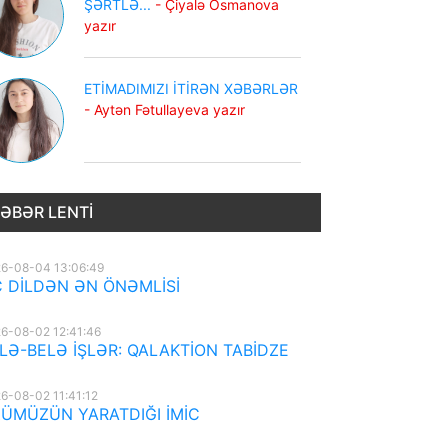
ŞƏRTLƏ...
- Çiyalə Osmanova
yazır
ETİMADIMIZI İTİRƏN XƏBƏRLƏR
- Aytən Fətullayeva yazır
ƏBƏR LENTI
6-08-04 13:06:49
 DİLDƏN ƏN ÖNƏMLİSİ
6-08-02 12:41:46
LƏ-BELƏ İŞLƏR: QALAKTİON TABİDZE
6-08-02 11:41:12
ÜMÜZÜN YARATDIĞI İMİC