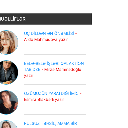
ÜƏLLİFLƏR
ÜÇ DİLDƏN ƏN ÖNƏMLİSİ
-
Alidə Mahmudova yazır
BELƏ-BELƏ İŞLƏR: QALAKTİON
TABİDZE
- Mirzə Məmmədoğlu
yazır
ÖZÜMÜZÜN YARATDIĞI İMİC
-
Esmira Ələkbərli yazır
PULSUZ TƏHSİL, AMMA BİR