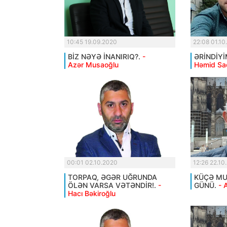
10:45 19.09.2020
22:08 01.10
BİZ NƏYƏ İNANIRIQ?.
-
ƏRİNDİYİ
Azər Musaoğlu
Həmid Sa
00:01 02.10.2020
12:26 22.10
TORPAQ, ƏGƏR UĞRUNDA
KÜÇƏ MUS
ÖLƏN VARSA VƏTƏNDİR!.
-
GÜNÜ.
- 
Hacı Bəkiroğlu