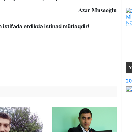
Azər Musaoğlu
istifadə etdikdə istinad mütləqdir!
Y
20