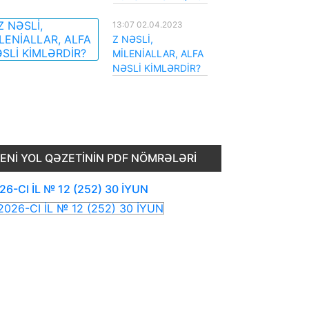
13:07 02.04.2023
Z NƏSLİ,
MİLENİALLAR, ALFA
NƏSLİ KİMLƏRDİR?
ENI YOL QƏZETININ PDF NÖMRƏLƏRI
26-CI İL № 12 (252) 30 İYUN