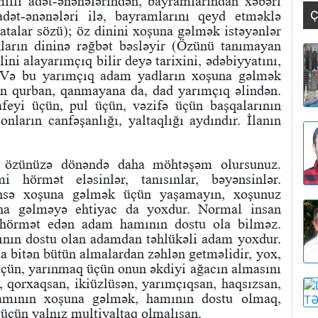
milli adət-ənənələrindən, bayramlarından xəbəri
dət-ənənələri ilə, bayramlarını qeyd etməklə
Ç
atalar sözü); öz dinini xoşuna gəlmək istəyənlər
nların dininə rəğbət bəsləyir (Özünü tanımayan
lini alayarımçıq bilir deyə tarixini, ədəbiyyatını,
. Və bu yarımçıq adam yadların xoşuna gəlmək
n qurban, qanmayana da, dad yarımçıq əlindən.
eyi üçün, pul üçün, vəzifə üçün başqalarının
nların canfəşanlığı, yaltaqlığı aydındır. İlanın
, özünüzə dönəndə daha möhtəşəm olursunuz.
hörmət eləsinlər, tanısınlar, bəyənsinlər.
nsə xoşuna gəlmək üçün yaşamayın, xoşunuz
na gəlməyə ehtiyac da yoxdur. Normal insan
hörmət edən adam hamının dostu ola bilməz.
nın dostu olan adamdan təhlükəli adam yoxdur.
 bitən bütün almalardan zəhlən getməlidir, yox,
çün, yarınmaq üçün onun əkdiyi ağacın almasını
, qorxaqsan, ikiüzlüsən, yarımçıqsan, haqsızsan,
Hamının xoşuna gəlmək, hamının dostu olmaq,
 üçün yalnız multiyaltaq olmalısan.