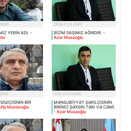
.2020
23:50 01.10.2020
MİZ YERİN ADI.
-
BİZİM DAŞIMIZ AĞIRDIR.
-
dıx
Azər Musaoğlu
.2020
12:31 22.10.2020
İQİÇİSİNİN BİR
MƏNSUBİYYƏT ŞƏKİLÇİSİNİN
Afiq Muxtaroğlu
BİRİNCİ ŞƏXSİN TƏKİ VƏ CƏMİ.
- Azər Musaoğlu