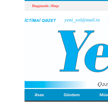
Haqqımızda
Əlaqə
Əsas
Gündəm
Müəl