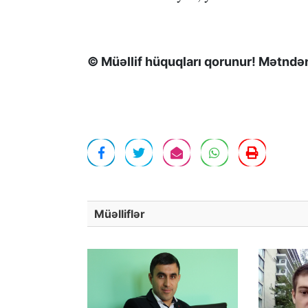
© Müəllif hüquqları qorunur! Mətndən 
Müəlliflər