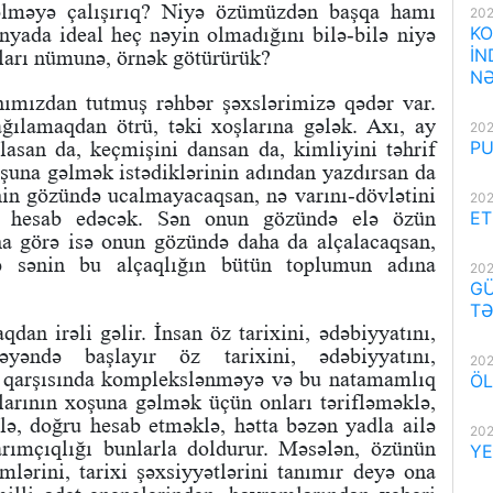
lməyə çalışırıq? Niyə özümüzdən başqa hamı
202
yada ideal heç nəyin olmadığını bilə-bilə niyə
KO
İN
dları nümunə, örnək götürürük?
NƏ
ımızdan tutmuş rəhbər şəxslərimizə qədər var.
ılamaqdan ötrü, təki xoşlarına gələk. Axı, ay
202
asan da, keçmişini dansan da, kimliyini təhrif
PU
xoşuna gəlmək istədiklərinin adından yazdırsan da
nin gözündə ucalmayacaqsan, nə varını-dövlətini
202
ü hesab edəcək. Sən onun gözündə elə özün
ET
na görə isə onun gözündə daha da alçalacaqsan,
ə sənin bu alçaqlığın bütün toplumun adına
202
GÜ
TƏ
an irəli gəlir. İnsan öz tarixini, ədəbiyyatını,
əyəndə başlayır öz tarixini, ədəbiyyatını,
202
rin qarşısında komplekslənməyə və bu natamamlıq
ÖL
arının xoşuna gəlmək üçün onları tərifləməklə,
ə, doğru hesab etməklə, hətta bəzən yadla ailə
202
arımçıqlığı bunlarla doldurur. Məsələn, özünün
YE
imlərini, tarixi şəxsiyyətlərini tanımır deyə ona