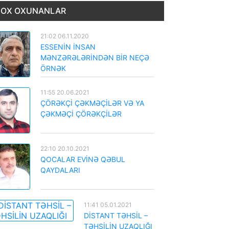
OX OXUNANLAR
21:02 06.11.2020
ESSENİN İNSAN
MƏNZƏRƏLƏRİNDƏN BİR NEÇƏ
ÖRNƏK
11:55 20.06.2021
ÇÖRƏKÇİ ÇƏKMƏÇİLƏR VƏ YA
ÇƏKMƏÇİ ÇÖRƏKÇİLƏR
22:10 20.10.2021
QOCALAR EVİNƏ QƏBUL
QAYDALARI
11:41 05.01.2021
DİSTANT TƏHSİL –
TƏHSİLİN UZAQLIĞI