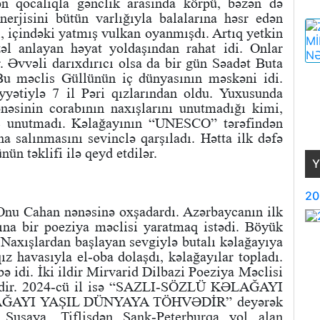
ən qocalıqla gənclik arasında körpü, bəzən də
nerjisini bütün varlığıyla balalarına həsr edən
i, içindəki yatmış vulkan oyanmışdı. Artıq yetkin
əl anlayan həyat yoldaşından rahat idi. Onlar
. Əvvəli darıxdırıcı olsa da bir gün Səadət Buta
Bu məclis Güllünün iç dünyasının məskəni idi.
iyyətiylə 7 il Pəri qızlarından oldu. Yuxusunda
nəsinin corabının naxışlarını unutmadığı kimi,
eç unutmadı. Kəlağayının “UNESCO” tərəfindən
a salınmasını sevinclə qarşıladı. Hətta ilk dəfə
n təklifi ilə qeyd etdilər.
Y
20
 Onu Cahan nənəsinə oxşadardı. Azərbaycanın ilk
dına bir poeziya məclisi yaratmaq istədi. Böyük
. Naxışlardan başlayan sevgiylə butalı kəlağayıya
z havasıyla el-oba dolaşdı, kəlağayılar topladı.
bə idi. İki ildir Mirvarid Dilbazi Poeziya Məclisi
edir. 2024-cü il isə “SAZLI-SÖZLÜ KƏLAĞAYI
ƏLAĞAYI YAŞIL DÜNYAYA TÖHVƏDİR” deyərək
Şuşaya, Tiflisdən Sank-Peterburqa yol alan