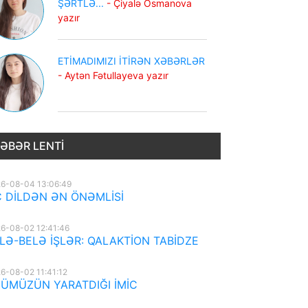
ŞƏRTLƏ...
- Çiyalə Osmanova
yazır
ETİMADIMIZI İTİRƏN XƏBƏRLƏR
- Aytən Fətullayeva yazır
ƏBƏR LENTI
6-08-04 13:06:49
 DİLDƏN ƏN ÖNƏMLİSİ
6-08-02 12:41:46
LƏ-BELƏ İŞLƏR: QALAKTİON TABİDZE
6-08-02 11:41:12
ÜMÜZÜN YARATDIĞI İMİC