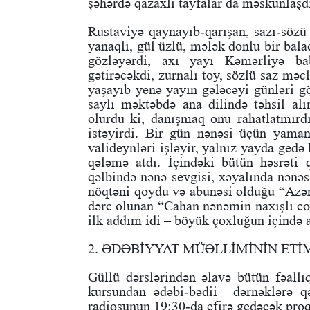
şəhərdə qazaxlı tayfalar da məskunlaşdı
Rustaviyə qaynayıb-qarışan, sazı-sözü 
yanaqlı, gül üzlü, mələk donlu bir bal
gözləyərdi, axı yayı Kəmərliyə ba
gətirəcəkdi, zurnalı toy, sözlü saz məcl
yaşayıb yenə yayın gələcəyi günləri gö
saylı məktəbdə ana dilində təhsil al
olurdu ki, danışmaq onu rahatlatmır
istəyirdi. Bir gün nənəsi üçün yaman 
valideynləri işləyir, yalnız yayda gedə 
qələmə atdı. İçindəki bütün həsrəti 
qəlbində nənə sevgisi, xəyalında nənəs
nöqtəni qoydu və abunəsi olduğu “Azər
dərc olunan “Cahan nənəmin naxışlı cor
ilk addım idi – böyük çoxluğun içində a
2. ƏDƏBİYYAT MÜƏLLİMİNİN ETİ
Güllü dərslərindən əlavə bütün fəallı
kursundan ədəbi-bədii dərnəklərə qə
radiosunun 19:30-da efirə gedəcək proq