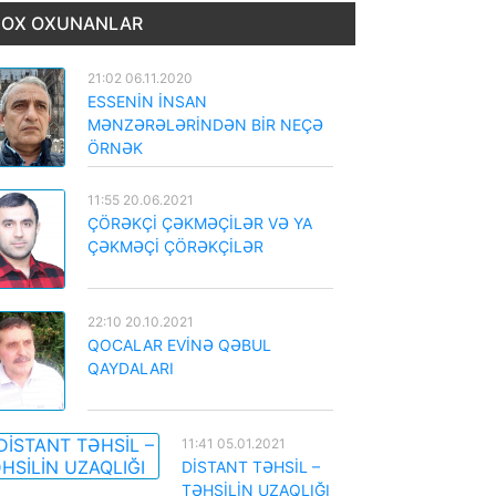
OX OXUNANLAR
21:02 06.11.2020
ESSENİN İNSAN
MƏNZƏRƏLƏRİNDƏN BİR NEÇƏ
ÖRNƏK
11:55 20.06.2021
ÇÖRƏKÇİ ÇƏKMƏÇİLƏR VƏ YA
ÇƏKMƏÇİ ÇÖRƏKÇİLƏR
22:10 20.10.2021
QOCALAR EVİNƏ QƏBUL
QAYDALARI
11:41 05.01.2021
DİSTANT TƏHSİL –
TƏHSİLİN UZAQLIĞI