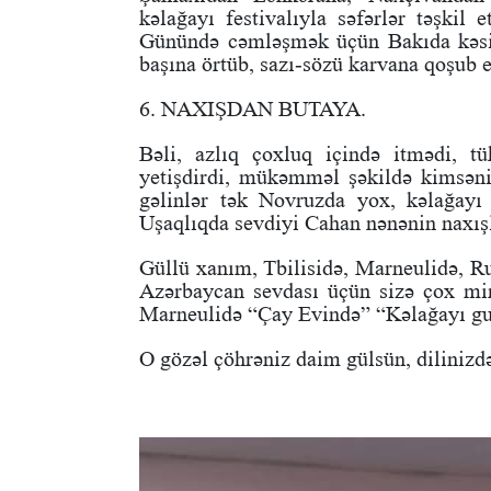
kəlağayı festivalıyla səfərlər təşkil
Günündə cəmləşmək üçün Bakıda kəsiş
başına örtüb, sazı-sözü karvana qoşub e
6. NAXIŞDAN BUTAYA.
Bəli, azlıq çoxluq içində itmədi, 
yetişdirdi, mükəmməl şəkildə kimsəni
gəlinlər tək Novruzda yox, kəlağayı
Uşaqlıqda sevdiyi Cahan nənənin naxışl
Güllü xanım, Tbilisidə, Marneulidə, Ru
Azərbaycan sevdası üçün sizə çox minn
Marneulidə “Çay Evində” “Kəlağayı guş
O gözəl çöhrəniz daim gülsün, dilinizdə