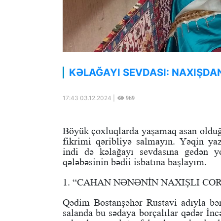
KƏLAĞAYI SEVDASI: NAXIŞDA
17:43 03.12.2024 |
969
Böyük çoxluqlarda yaşamaq asan olduğ
fikrimi qəribliyə salmayın. Yəqin ya
indi də kəlağayı sevdasına gedən y
qələbəsinin bədii isbatına başlayım.
1. “CAHAN NƏNƏNİN NAXIŞLI CO
Qədim Bostanşəhər Rustavi adıyla bər
salanda bu sədaya borçalılar qədər İnc