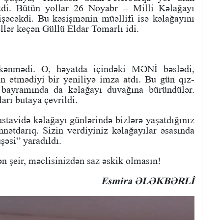
 etdi. Bütün yollar 26 Noyabr – Milli Kəlağayı
əcəkdi. Bu kəsişmənin müəllifi isə kəlağayını
llər keçən Güllü Eldar Tomarlı idi.
tükənmədi. O, həyatda içindəki MƏNİ bəslədi,
n etmədiyi bir yeniliyə imza atdı. Bu gün qız-
 bayramında da kəlağayı duvağına büründülər.
arı butaya çevrildi.
stavidə kəlağayı günlərində bizlərə yaşatdığınız
ətdarıq. Sizin verdiyiniz kəlağayılar əsasında
əsi” yaradıldı.
n şeir, məclisinizdən saz əskik olmasın!
Esmira ƏLƏKBƏRLİ