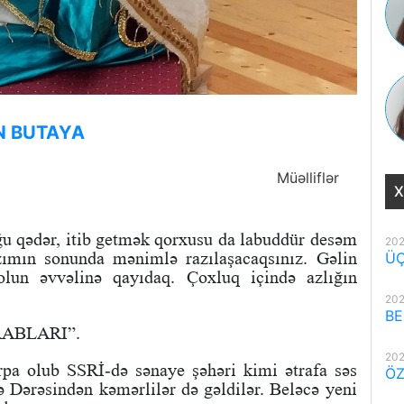
N BUTAYA
Müəlliflər
X
u qədər, itib getmək qorxusu da labuddür desəm
202
zımın sonunda mənimlə razılaşacaqsınız. Gəlin
ÜÇ
olun əvvəlinə qayıdaq. Çoxluq içində azlığın
202
BE
RABLARI”.
202
pa olub SSRİ-də sənaye şəhəri kimi ətrafa səs
ÖZ
ə Dərəsindən kəmərlilər də gəldilər. Beləcə yeni