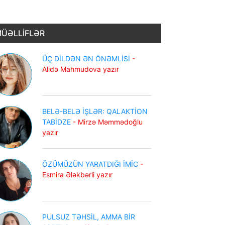
ÜƏLLİFLƏR
ÜÇ DİLDƏN ƏN ÖNƏMLİSİ
-
Alidə Mahmudova yazır
BELƏ-BELƏ İŞLƏR: QALAKTİON
TABİDZE
- Mirzə Məmmədoğlu
yazır
ÖZÜMÜZÜN YARATDIĞI İMİC
-
Esmira Ələkbərli yazır
PULSUZ TƏHSİL, AMMA BİR