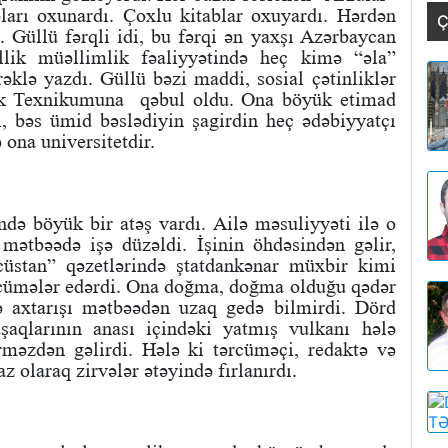
bları oxunardı. Çoxlu kitablar oxuyardı. Hərdən
Ç
. Güllü fərqli idi, bu fərqi ən yaxşı Azərbaycan
llik müəllimlik fəaliyyətində heç kimə “əla”
lə yazdı. Güllü bəzi maddi, sosial çətinliklər
xnik Texnikumuna qəbul oldu. Ona böyük etimad
, bəs ümid bəslədiyin şagirdin heç ədəbiyyatçı
 ona universitetdir.
ində böyük bir atəş vardı. Ailə məsuliyyəti ilə o
mətbəədə işə düzəldi. İşinin öhdəsindən gəlir,
cüstan” qəzetlərində ştatdankənar müxbir kimi
tərcümələr edərdi. Ona doğma, doğma olduğu qədər
ə axtarışı mətbəədən uzaq gedə bilmirdi. Dörd
şaqlarının anası içindəki yatmış vulkanı hələ
rməzdən gəlirdi. Hələ ki tərcüməçi, redaktə və
z olaraq zirvələr ətəyində fırlanırdı.