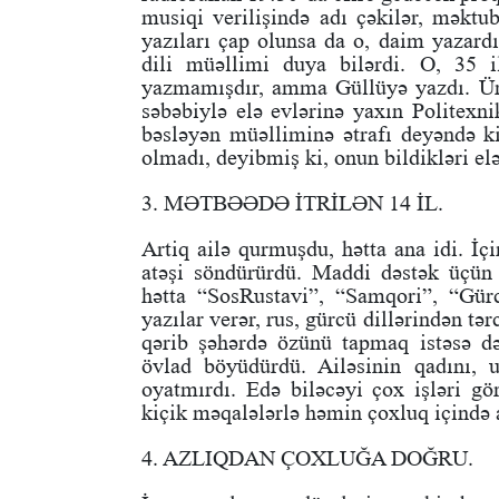
musiqi verilişində adı çəkilər, məktu
yazıları çap olunsa da o, daim yazardı
dili müəllimi duya bilərdi. O, 35 i
yazmamışdır, amma Güllüyə yazdı. Ürək
səbəbiylə elə evlərinə yaxın Polite
bəsləyən müəlliminə ətrafı deyəndə ki
olmadı, deyibmiş ki, onun bildikləri elə
3. MƏTBƏƏDƏ İTRİLƏN 14 İL.
Artiq ailə qurmuşdu, hətta ana idi. İç
atəşi söndürürdü. Maddi dəstək üçün 
hətta “SosRustavi”, “Samqori”, “Gür
yazılar verər, rus, gürcü dillərindən 
qərib şəhərdə özünü tapmaq istəsə d
övlad böyüdürdü. Ailəsinin qadını, u
oyatmırdı. Edə biləcəyi çox işləri gö
kiçik məqalələrlə həmin çoxluq içində a
4. AZLIQDAN ÇOXLUĞA DOĞRU.