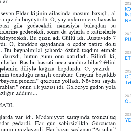
lar.
202
KO
sevən Eldar kişinin ailəsində məsum baxışlı, al
İN
aca qız da böyüyürdü. O, yay aylarını çox həvəslə
NƏ
bası gilə gedəcəkdi, nənəsiylə bulaqdan su
islərinə gedəcəkdi, sonra da aylarla o xatirələrlə
202
zləyəcəkdi. Bu qızın adı Güllü idi. Rustavidə 7
PU
ırdı. O, kənddən qayıdanda o qədər xatirə dolu
dı. Bu beynəlmiləl şəhərdə özünü təqdim etmək
202
darıxdı, bütün günü onu xatırladı. Bilirdi ki,
ET
bilərlər. Bəs bu həsrəti necə söndürə bilər? Əlini
qələmin diliylə kağıza hopdurdu. O, yazırdı –
202
inin toxuduğu naxışlı corablar. Ürəyini boşaldıb
GÜ
baycan pioneri” qəzetinə yolladı. Növbəti sayda
TƏ
abları” onun ilk yazısı idi. Gələcəyə gedən yola
zlığın addımı...
202
ÖL
MADI.
202
qlarda var idi. Mədəniyyət sarayında toxuculuq
YE
dər gedərdi. Hər gün səbirsizliklə Gürcüstan
ramını gözləyərdi. Hər bazar səslənən “Arzular”