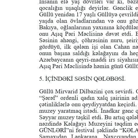
İnsanın elə yaş dövrləri var ki, bəz
qocalığın uşaqlığı deyirlər. Gənclik e
Güllü yenidən 17 yaşlı Güllüyə çevrild
yaşda olan övladlarından və onu göz
Bakıya, oğlanlarının yaxınına köçdülər
onu Aşıq Pəri Məclisinə dəvət etdi. 
Səsinin ahəngi, çöhrəsinin nuru, şeir
gördüyü, ilk qələm işi olan Cahan nə
onun başına saldığı kəlağayını da h
Azərbaycanın qeyri-maddi irs siyahısın
Aşıq Pəri Məclisində həmin günü Güllünü
5. İÇİNDƏKİ SƏSİN QƏLƏBƏSİ.
Güllü Mirvarid Dilbazini çox sevirdi.
“Şərəf” ordenli qadın xalq şairinin a
çətinliklərlə onu qeydiyyatdan keçirdi
muzey yaratmaq istədi. İnadkar gənc qı
Səyyar muzey təşkil etdi. Bu artıq qələ
nəzdində Kəlağayı Muzeyini təqdim 
GÜNLƏRİ”ni festival şəklində “K
Şamaxıdan Lənkərana, Naxçıvandan 