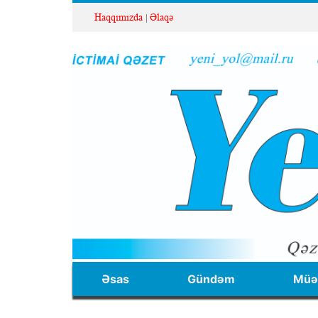
Haqqımızda
Əlaqə
Əsas
Gündəm
Müəl