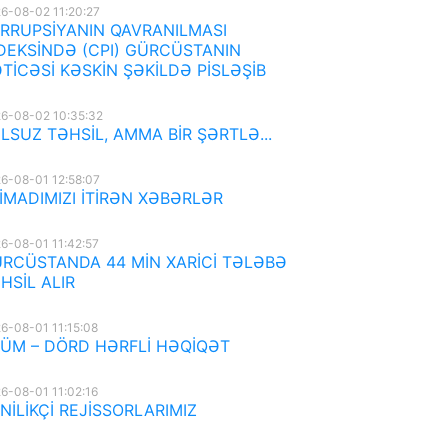
6-08-02 11:20:27
RRUPSİYANIN QAVRANILMASI
DEKSİNDƏ (CPI) GÜRCÜSTANIN
TİCƏSİ KƏSKİN ŞƏKİLDƏ PİSLƏŞİB
6-08-02 10:35:32
LSUZ TƏHSİL, AMMA BİR ŞƏRTLƏ...
6-08-01 12:58:07
İMADIMIZI İTİRƏN XƏBƏRLƏR
6-08-01 11:42:57
RCÜSTANDA 44 MİN XARİCİ TƏLƏBƏ
HSİL ALIR
6-08-01 11:15:08
ÜM – DÖRD HƏRFLİ HƏQİQƏT
6-08-01 11:02:16
NİLİKÇİ REJİSSORLARIMIZ