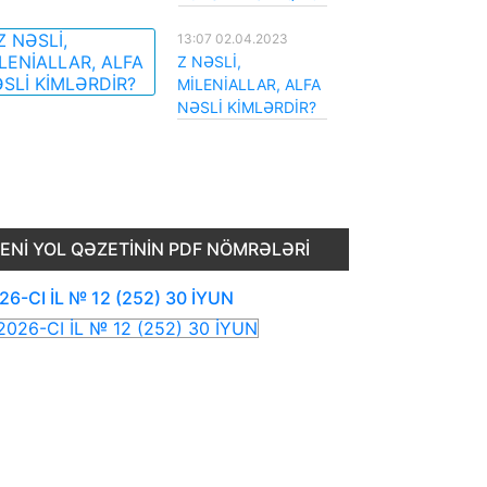
13:07 02.04.2023
Z NƏSLİ,
MİLENİALLAR, ALFA
NƏSLİ KİMLƏRDİR?
ENI YOL QƏZETININ PDF NÖMRƏLƏRI
26-CI İL № 12 (252) 30 İYUN