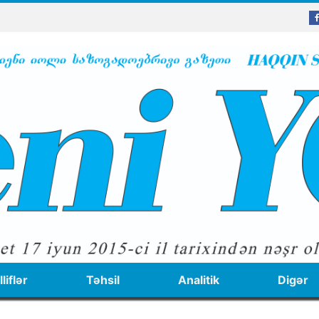
liflər
Təhsil
Analitik
Digər