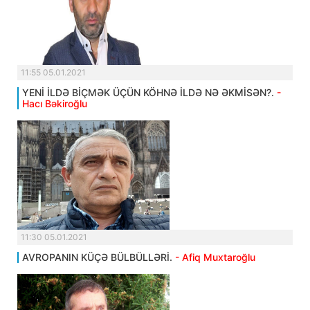
11:55 05.01.2021
YENİ İLDƏ BİÇMƏK ÜÇÜN KÖHNƏ İLDƏ NƏ ƏKMİSƏN?.
-
Hacı Bəkiroğlu
11:30 05.01.2021
AVROPANIN KÜÇƏ BÜLBÜLLƏRİ.
- Afiq Muxtaroğlu