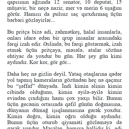
qapısının ağzında 12 senator, 10 deputat, 15
müşavir, bir neçə nazir, mer və merin 6 uşağını
görür. Hamısı da pulsuz saç qırxdırmaq üçün
bərbəri gözləyirlər...
Bu pritça bizə adi, zəhmətkeş, halal insanlarla,
onları idarə edən bir qrup insanlar arasındakı
fərqi izah edir. Əslində, bu fərqi göstərmək, izah
etmək üçün pritçaya, məsələ, atalar sözünə
ehtiyac da yoxdur bu gün. Hər şey gün kimi
aydındır. Kor kor, gör gör...
Daha heç nə gizlin deyil. Yataq otaqlarına qədər
yol tapmış kameraların gözündən heç nə qaçmır
bu “şəffaf” dünyada. İndi kimin əlinin kimin
cibində olduğunu, kimin əyilə-əyilə kimin
evindən çıxdığını hamı çox yaxşı bilir. Bunun
üçün gecənin ortasında qəfil günün doğmasına,
dünyanın dümağ işıqlanmasına gərək yoxdur.
Kimin doğru, kimin oğru olduğu aydındır.
Bunun üçün oturub qiyaməti gözləməyə də
gərək yoxdur. Məsələn, hamıya bəllidir ki, adi