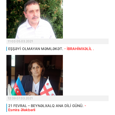
11:03 05.03.2021
EŞŞƏYİ OLMAYAN MƏMLƏKƏT.
- İBRAHİMXƏLİL .
12:39 07.03.2021
21 FEVRAL – BEYNƏLXALQ ANA DİLİ GÜNÜ.
-
Esmira Ələkbərli