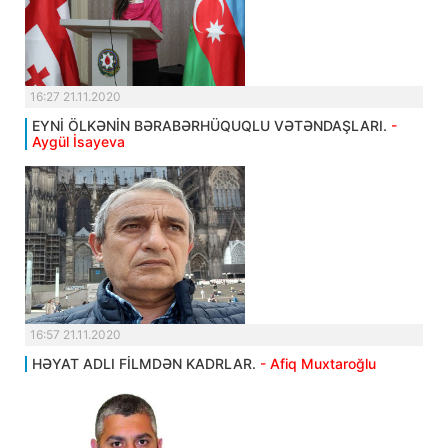
16:27 21.11.2020
EYNİ ÖLKƏNİN BƏRABƏRHÜQUQLU VƏTƏNDAŞLARI.
-
Aygül İsayeva
16:57 21.11.2020
HƏYAT ADLI FİLMDƏN KADRLAR.
- Afiq Muxtaroğlu