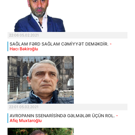
22:06 05.02.2021
SAĞLAM FƏRD SAĞLAM CƏMİYYƏT DEMƏKDİR.
-
Hacı Bəkiroğlu
22:01 05.02.2021
AVROPANIN SSENARİSİNDƏ GƏLMƏLƏR ÜÇÜN ROL.
-
Afiq Muxtaroğlu