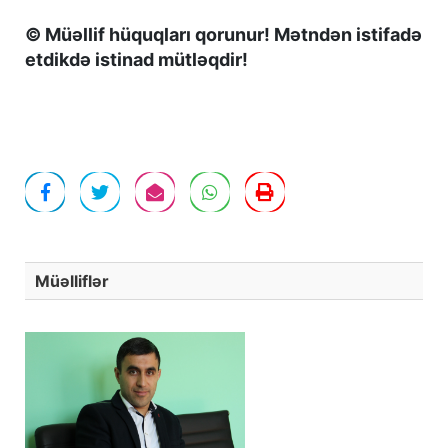
© Müəllif hüquqları qorunur! Mətndən istifadə
etdikdə istinad mütləqdir!
Müəlliflər