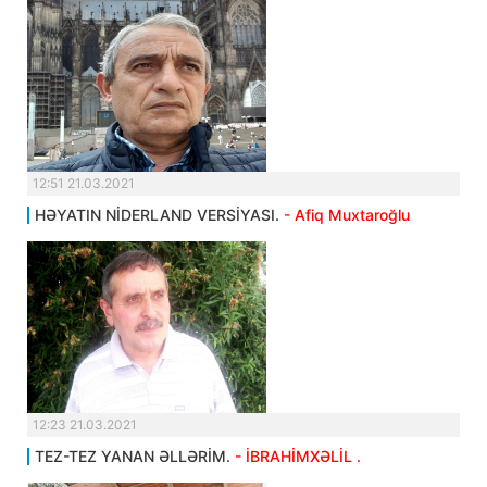
12:51 21.03.2021
HƏYATIN NİDERLAND VERSİYASI.
- Afiq Muxtaroğlu
12:23 21.03.2021
TEZ-TEZ YANAN ƏLLƏRİM.
- İBRAHİMXƏLİL .