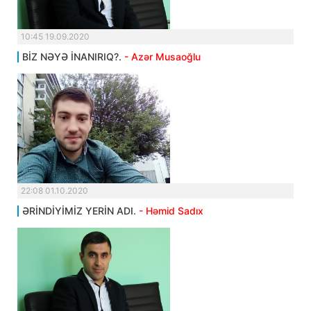
10:45 19.09.2020
BİZ NƏYƏ İNANIRIQ?.
- Azər Musaoğlu
22:08 01.10.2020
ƏRİNDİYİMİZ YERİN ADI.
- Həmid Sadıx