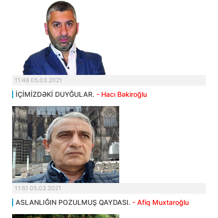
11:46 05.03.2021
İÇİMİZDƏKİ DUYĞULAR.
- Hacı Bəkiroğlu
11:51 05.03.2021
ASLANLIĞIN POZULMUŞ QAYDASI.
- Afiq Muxtaroğlu