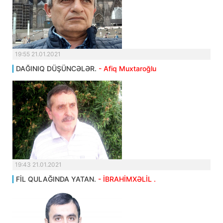
19:55 21.01.2021
DAĞINIQ DÜŞÜNCƏLƏR.
- Afiq Muxtaroğlu
19:43 21.01.2021
FİL QULAĞINDA YATAN.
- İBRAHİMXƏLİL .