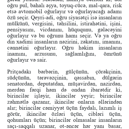
oğru pul, bahalı əşya, toyuq-cücə, mal-qara, risk
etsə avtomobil oğurlayır və oğurlayacağı adamı
özü seçir. Qeyri-adi, oğru siyasətçi isə insanların
mülkünü, vergisini, təhsilini, istirahətini, işini,
pensiyasını, vicdanını, hüququnu, gələcəyini
oğurlayır və bu oğrunu hamı seçir. Və ya oğru
din xadimi insanların nəzirini, zəkatını, imanını,
cənnətini oğurlayır. Oğru həkim insanların
inamını, arzusunu, sağlamlığını, ömrünü
oğurlayır və sair.
Pritçadakı bərbərin, gülçünün, çörəkçinin,
südçünün, tərəvəzçinin, qəssabın, dülgərin
senatordan, deputatdan, müşavirdən, nazirdən,
merdən fərqi həm də ondan ibarətdir ki,
birincilər işləyir, ikincilər yeyir; birincilər
zəhmətlə qazanır, ikincilər onların əllərindən
alır; birincilər cəmiyyət üçün faydalı, lazımlı iş
görür, ikincilər özləri üçün, cibləri üçün,
qohumları üçün; birincilər olmasalar insanların
saçı-saqqalı uzanar, ot-əncər hər yanı basar,