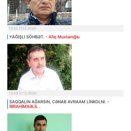
13:52 21.12.2020
YAĞIŞLI SÖHBƏT.
- Afiq Muxtaroğlu
13:08 21.12.2020
SAQQALIN AĞARSIN, CƏNAB AVRAAM LİNKOLN!.
-
İBRAHİMXƏLİL .