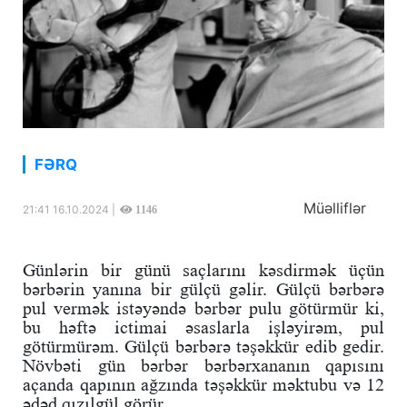
FƏRQ
Müəlliflər
21:41 16.10.2024 |
1146
Günlərin bir günü saçlarını kəsdirmək üçün
bərbərin yanına bir gülçü gəlir. Gülçü bərbərə
pul vermək istəyəndə bərbər pulu götürmür ki,
bu həftə ictimai əsaslarla işləyirəm, pul
götürmürəm. Gülçü bərbərə təşəkkür edib gedir.
Növbəti gün bərbər bərbərxananın qapısını
açanda qapının ağzında təşəkkür məktubu və 12
ədəd qızılgül görür.