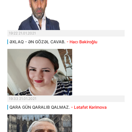
19:22 21.01.2021
ƏXLAQ - ƏN GÖZƏL CAVAB.
- Hacı Bəkiroğlu
19:33 21.01.2021
QARA GÜN QARALIB QALMAZ.
- Lətafət Kərimova