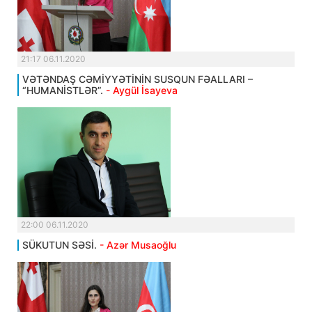
21:17 06.11.2020
VƏTƏNDAŞ CƏMİYYƏTİNİN SUSQUN FƏALLARI –
“HUMANİSTLƏR”.
- Aygül İsayeva
22:00 06.11.2020
SÜKUTUN SƏSİ.
- Azər Musaoğlu