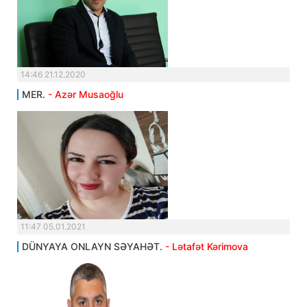
14:46 21.12.2020
MER.
- Azər Musaoğlu
11:47 05.01.2021
DÜNYAYA ONLAYN SƏYAHƏT.
- Lətafət Kərimova