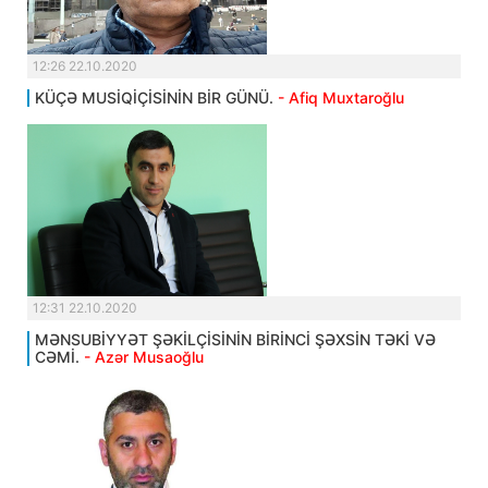
12:26 22.10.2020
KÜÇƏ MUSİQİÇİSİNİN BİR GÜNÜ.
- Afiq Muxtaroğlu
12:31 22.10.2020
MƏNSUBİYYƏT ŞƏKİLÇİSİNİN BİRİNCİ ŞƏXSİN TƏKİ VƏ
CƏMİ.
- Azər Musaoğlu