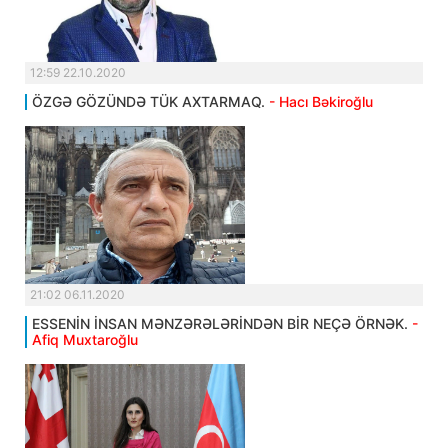
12:59 22.10.2020
ÖZGƏ GÖZÜNDƏ TÜK AXTARMAQ.
- Hacı Bəkiroğlu
21:02 06.11.2020
ESSENİN İNSAN MƏNZƏRƏLƏRİNDƏN BİR NEÇƏ ÖRNƏK.
-
Afiq Muxtaroğlu