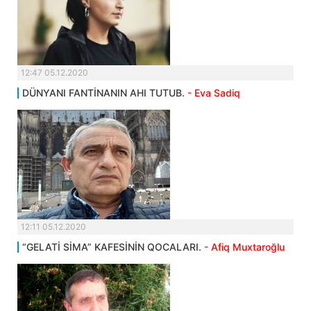
12:47 05.12.2020
DÜNYANI FANTİNANIN AHI TUTUB.
- Eva Sadiq
12:11 05.12.2020
“GELATİ SİMA” KAFESİNİN QOCALARI.
- Afiq Muxtaroğlu