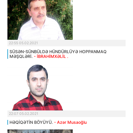
22:55 05.02.2021
SÜSƏN-SÜNBÜLDƏ HÜNDÜRLÜYƏ HOPPANMAQ
MƏŞQLƏRİ.
- İBRAHİMXƏLİL .
22:07 05.02.2021
HƏQİQƏTİN BÖYÜYÜ.
- Azər Musaoğlu