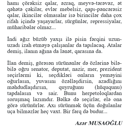
hamı çörəksiz qalar, əzraq, meyvə-tərəvəz, ət
qəhətə çəkilər, evlər mebelsiz, qapı-pəncərəsiz
qalar, ikincilər olmasalar isə birincilər daha çox
rifah içində yaşayarlar, sürgünlər, repressiyalar,
müharibələr olmaz...
İndi ağız büzüb yaxşı ilə pisin fərqini uzun-
uzadı izah etməyə çalışanlar da tapılacaq. Atalar
demiş, ilanın ağına da lənət, qarasına da.
İlan demiş, görəsən sürünənlər də özlərinə bilə-
bilə oğru senator, deputat, nazir, mer, prezident
seçirlərmi ki, seçdikləri onların yeməyini
oğurlasın, yuvasını özəlləşdirsin, azadlığını
məhdudlaşdırsın, quyruğunu (hüququnu)
tapdalasın və sair. Bunu herpetoloqlardan
soruşmaq lazımdır. Bəlkə də seçirlər, elə ona
görə sürünürlər. Axı sürünmək üçün doğulanlar
uça bilməzlər heç vaxt. Bir fərq də budur...
Azər MUSAOĞLU