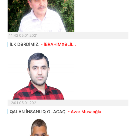
11:42 05.01.2021
İLK DƏRDİMİZ.
- İBRAHİMXƏLİL .
12:01 05.01.2021
QALAN İNSANLIQ OLACAQ.
- Azər Musaoğlu