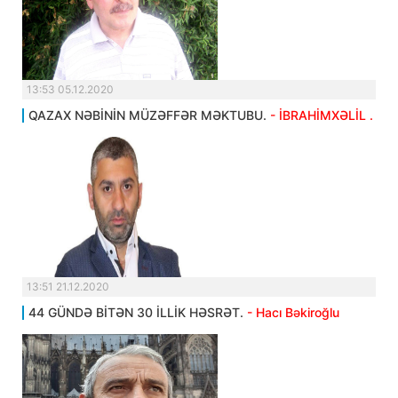
13:53 05.12.2020
QAZAX NƏBİNİN MÜZƏFFƏR MƏKTUBU.
- İBRAHİMXƏLİL .
13:51 21.12.2020
44 GÜNDƏ BİTƏN 30 İLLİK HƏSRƏT.
- Hacı Bəkiroğlu