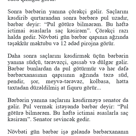
Sonra bərbərin yanına çörəkçi gəlir. Saçlarını
kəsdirib qurtarandan sonra bərbərə pul uzadır,
bərbər deyir: “Pul götürə bilmərəm. Bu həftə
ictimai əsaslarla saç kəsirəm”. Çörəkçi razı
halda gedir. Növbəti gün bərbər qapının ağzında
təşəkkür məktubu və 12 ədəd pirojna görür.
Daha sonra saçlarını kəsdirmək üçün bərbərin
yanına südçü, tərəvəzçi, qəssab və dülgər gəlir.
Bərbər bunlardan da pul götürmür və hər dəfə
bərbərxanasının qapısının ağzında təzə süd,
pendir, şor, meyvə-tərəvəz, kolbasa, hətta
taxtadan düzəldilmiş at fiquru görür...
Bərbərin yanına saçlarını kəsdirməyə senator da
gəlir. Pul vermək istəyəndə bərbər deyir: “Pul
götürə bilmərəm. Bu həftə ictimai əsaslarla saç
kəsirəm”. Senator sevincək gedir.
Növbəti gün bərbər işə gələndə bərbərxananın