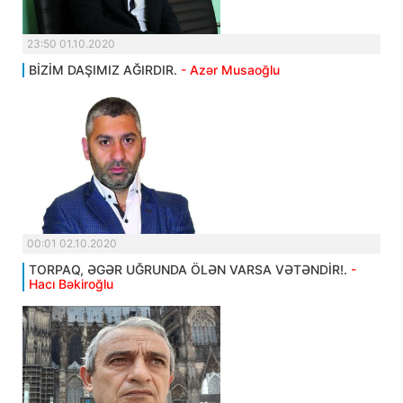
23:50 01.10.2020
BİZİM DAŞIMIZ AĞIRDIR.
- Azər Musaoğlu
00:01 02.10.2020
TORPAQ, ƏGƏR UĞRUNDA ÖLƏN VARSA VƏTƏNDİR!.
-
Hacı Bəkiroğlu