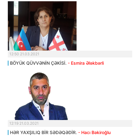
12:50 21.03.2021
BÖYÜK QÜVVƏNİN ÇƏKİSİ.
- Esmira Ələkbərli
12:19 21.03.2021
HƏR YAXŞILIQ BİR SƏDƏQƏDİR.
- Hacı Bəkiroğlu