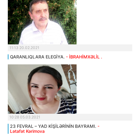
11:13 20.02.2021
QARANLIQLARA ELEGİYA.
- İBRAHİMXƏLİL .
10:28 05.03.2021
23 FEVRAL – YAD KİŞİLƏRİNİN BAYRAMI.
-
Lətafət Kərimova