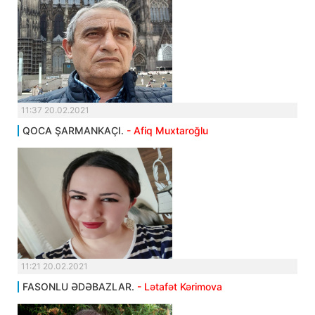
11:37 20.02.2021
QOCA ŞARMANKAÇI.
- Afiq Muxtaroğlu
11:21 20.02.2021
FASONLU ƏDƏBAZLAR.
- Lətafət Kərimova