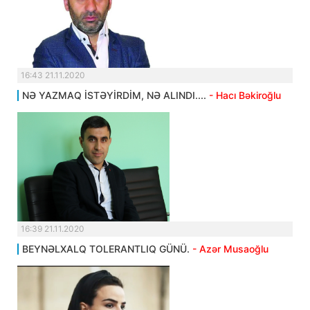
16:43 21.11.2020
NƏ YAZMAQ İSTƏYİRDİM, NƏ ALINDI....
- Hacı Bəkiroğlu
16:39 21.11.2020
BEYNƏLXALQ TOLERANTLIQ GÜNÜ.
- Azər Musaoğlu