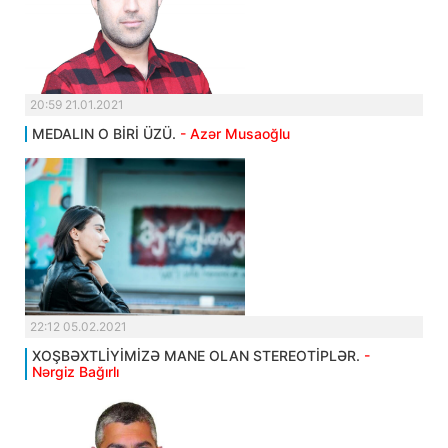
20:59 21.01.2021
MEDALIN O BİRİ ÜZÜ.
- Azər Musaoğlu
22:12 05.02.2021
XOŞBƏXTLİYİMİZƏ MANE OLAN STEREOTİPLƏR.
-
Nərgiz Bağırlı