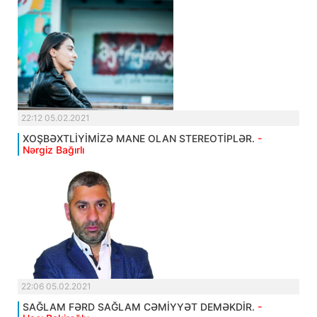
22:12 05.02.2021
XOŞBƏXTLİYİMİZƏ MANE OLAN STEREOTİPLƏR.
-
Nərgiz Bağırlı
22:06 05.02.2021
SAĞLAM FƏRD SAĞLAM CƏMİYYƏT DEMƏKDİR.
-