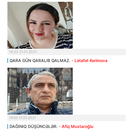
19:33 21.01.2021
QARA GÜN QARALIB QALMAZ.
- Lətafət Kərimova
19:55 21.01.2021
DAĞINIQ DÜŞÜNCƏLƏR.
- Afiq Muxtaroğlu