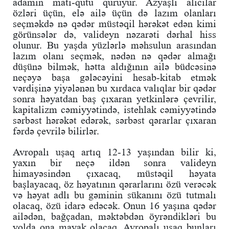
adamın matı-qutu quruyur. Azyaşlı alıcılar
özləri üçün, elə ailə üçün də lazım olanları
seçməkdə nə qədər müstəqil hərəkət edən kimi
görünsələr də, valideyn nəzarəti dərhal hiss
olunur. Bu yaşda yüzlərlə məhsulun arasından
lazım olanı seçmək, nədən nə qədər almağı
düşünə bilmək, hətta aldığının ailə büdcəsinə
neçəyə başa gələcəyini hesab-kitab etmək
vərdişinə yiyələnən bu xırdaca valıqlar bir qədər
sonra həyatdan baş çıxaran yetkinlərə çevrilir,
kapitalizm cəmiyyətində, istehlak cəmiyyətində
sərbəst hərəkət edərək, sərbəst qərarlar çıxaran
fərdə çevrilə bilirlər.
Avropalı uşaq artıq 12-13 yaşından bilir ki,
yaxın bir neçə ildən sonra valideyn
himayəsindən çıxacaq, müstəqil həyata
başlayacaq, öz həyatının qərarlarını özü verəcək
və həyat adlı bu gəminin sükanını özü tutmalı
olacaq, özü idarə edəcək. Onun 16 yaşına qədər
ailədən, bağçadan, məktəbdən öyrəndikləri bu
yolda ona mayak olacaq. Avropalı uşaq bunları