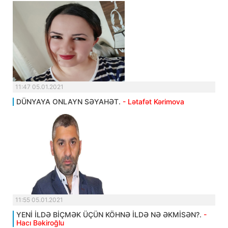
11:47 05.01.2021
DÜNYAYA ONLAYN SƏYAHƏT.
- Lətafət Kərimova
11:55 05.01.2021
YENİ İLDƏ BİÇMƏK ÜÇÜN KÖHNƏ İLDƏ NƏ ƏKMİSƏN?.
-
Hacı Bəkiroğlu