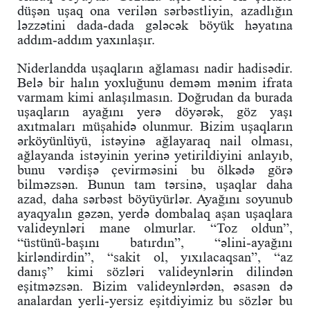
düşən uşaq ona verilən sərbəstliyin, azadlığın
ləzzətini dada-dada gələcək böyük həyatına
addım-addım yaxınlaşır.
Niderlandda uşaqların ağlaması nadir hadisədir.
Belə bir halın yoxluğunu deməm mənim ifrata
varmam kimi anlaşılmasın. Doğrudan da burada
uşaqların ayağını yerə döyərək, göz yaşı
axıtmaları müşahidə olunmur. Bizim uşaqların
ərköyünlüyü, istəyinə ağlayaraq nail olması,
ağlayanda istəyinin yerinə yetirildiyini anlayıb,
bunu vərdişə çevirməsini bu ölkədə görə
bilməzsən. Bunun tam tərsinə, uşaqlar daha
azad, daha sərbəst böyüyürlər. Ayağını soyunub
ayaqyalın gəzən, yerdə dombalaq aşan uşaqlara
valideynləri mane olmurlar. “Toz oldun”,
“üstünü-başını batırdın”, “əlini-ayağını
kirləndirdin”, “sakit ol, yıxılacaqsan”, “az
danış” kimi sözləri valideynlərin dilindən
eşitməzsən. Bizim valideynlərdən, əsasən də
analardan yerli-yersiz eşitdiyimiz bu sözlər bu