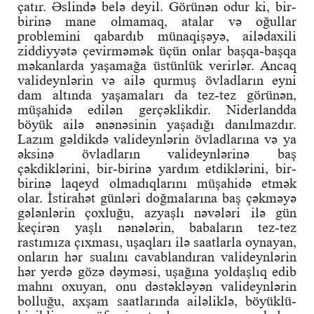
çatır. Əslində belə deyil. Görünən odur ki, bir-
birinə mane olmamaq, atalar və oğullar
problemini qabardıb münaqişəyə, ailədaxili
ziddiyyətə çevirməmək üçün onlar başqa-başqa
məkanlarda yaşamağa üstünlük verirlər. Ancaq
valideynlərin və ailə qurmuş övladların eyni
dam altında yaşamaları da tez-tez görünən,
müşahidə edilən gerçəklikdir. Niderlandda
böyük ailə ənənəsinin yaşadığı danılmazdır.
Lazım gəldikdə valideynlərin övladlarına və ya
əksinə övladların valideynlərinə baş
çəkdiklərini, bir-birinə yardım etdiklərini, bir-
birinə laqeyd olmadıqlarını müşahidə etmək
olar. İstirahət günləri doğmalarına baş çəkməyə
gələnlərin çoxluğu, azyaşlı nəvələri ilə gün
keçirən yaşlı nənələrin, babaların tez-tez
rastımıza çıxması, uşaqları ilə saatlarla oynayan,
onların hər sualını cavablandıran valideynlərin
hər yerdə gözə dəyməsi, uşağına yoldaşlıq edib
mahnı oxuyan, onu dəstəkləyən valideynlərin
bolluğu, axşam saatlarında ailəliklə, böyüklü-