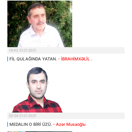
19:43 21.01.2021
FİL QULAĞINDA YATAN.
- İBRAHİMXƏLİL .
20:59 21.01.2021
MEDALIN O BİRİ ÜZÜ.
- Azər Musaoğlu