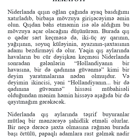
Niderlanda qışın oğlan çağında ayaq basdığımı
xatırladıb, birbaşa mövzuya girişəcəyimə əmin
olun. Qışdan bəhs etməmin isə ələ aldığım bu
mövzuya açar olacağını düşünürəm. Burada qış
o qədər sərt keçməsə də, iki-üç ay qarının,
yağışının, soyuq küləyinin, ayazının-şaxtasının
adamı bezdirməyi də olur. Yəqin qış aylarında
havaların bu cür dəyişkən keçməsi Niderlanda
sonradan gələnlərin “Hollandiyanın bir
havasına, bir də qadınına güvənmə” kimi bir
deyim yaratmalarına nədən olmuşdur. Və
deyimin ikincisi, yəni “Hollandiyanın... bir də
qadınına güvənmə” hissəsi mübahisəli
olduğundan mənim həmin hissəyə aşağıda bir də
qayıtmağım gərəkəcək.
Niderlanda qış aylarında təşrif buyuranlar
mütləq bir mənzərəyə şahidlik etməli olurlar.
Bir neçə dərəcə şaxta olmasına rəğmən burada
başı örtülü, papaqlı adamlara rast gəlmək nadir