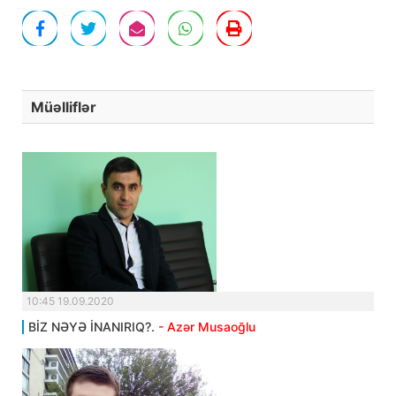
Müəlliflər
10:45 19.09.2020
BİZ NƏYƏ İNANIRIQ?.
- Azər Musaoğlu