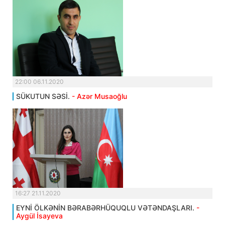
22:00 06.11.2020
SÜKUTUN SƏSİ.
- Azər Musaoğlu
16:27 21.11.2020
EYNİ ÖLKƏNİN BƏRABƏRHÜQUQLU VƏTƏNDAŞLARI.
-
Aygül İsayeva