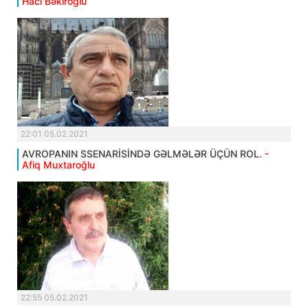
Hacı Bəkiroğlu
22:01 05.02.2021
AVROPANIN SSENARİSİNDƏ GƏLMƏLƏR ÜÇÜN ROL.
-
Afiq Muxtaroğlu
22:55 05.02.2021