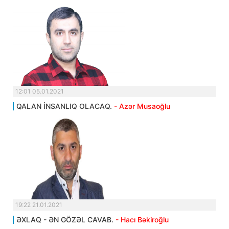
12:01 05.01.2021
QALAN İNSANLIQ OLACAQ.
- Azər Musaoğlu
19:22 21.01.2021
ƏXLAQ - ƏN GÖZƏL CAVAB.
- Hacı Bəkiroğlu