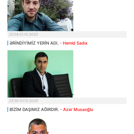
22:08 01.10.2020
ƏRİNDİYİMİZ YERİN ADI.
- Həmid Sadıx
23:50 01.10.2020
BİZİM DAŞIMIZ AĞIRDIR.
- Azər Musaoğlu