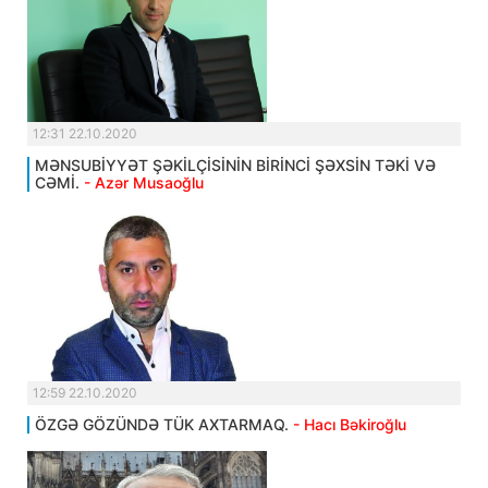
12:31 22.10.2020
MƏNSUBİYYƏT ŞƏKİLÇİSİNİN BİRİNCİ ŞƏXSİN TƏKİ VƏ
CƏMİ.
- Azər Musaoğlu
12:59 22.10.2020
ÖZGƏ GÖZÜNDƏ TÜK AXTARMAQ.
- Hacı Bəkiroğlu