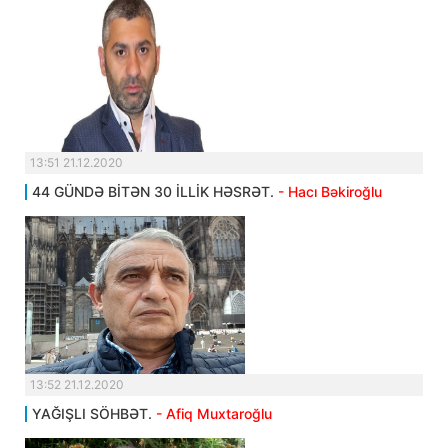
13:51 21.12.2020
44 GÜNDƏ BİTƏN 30 İLLİK HƏSRƏT.
- Hacı Bəkiroğlu
13:52 21.12.2020
YAĞIŞLI SÖHBƏT.
- Afiq Muxtaroğlu