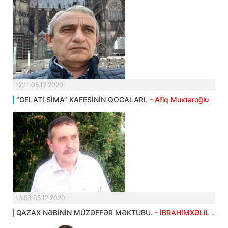
12:11 05.12.2020
“GELATİ SİMA” KAFESİNİN QOCALARI.
- Afiq Muxtaroğlu
13:53 05.12.2020
QAZAX NƏBİNİN MÜZƏFFƏR MƏKTUBU.
- İBRAHİMXƏLİL .