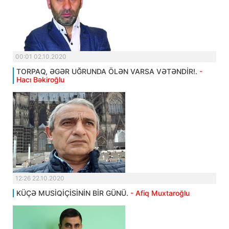
00:01 02.10.2020
TORPAQ, ƏGƏR UĞRUNDA ÖLƏN VARSA VƏTƏNDİR!.
-
Hacı Bəkiroğlu
12:26 22.10.2020
KÜÇƏ MUSİQİÇİSİNİN BİR GÜNÜ.
- Afiq Muxtaroğlu