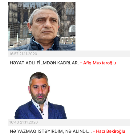
16:57 21.11.2020
HƏYAT ADLI FİLMDƏN KADRLAR.
- Afiq Muxtaroğlu
16:43 21.11.2020
NƏ YAZMAQ İSTƏYİRDİM, NƏ ALINDI....
- Hacı Bəkiroğlu