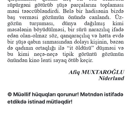
süpürgəni götürüb şüşə parçalarını toplaması
məni təəccübləndirdi. Belə bir hadisənin bizdə
baş verməsi gözümün önündə canlandı. Üz-
gözün turşuması, dünya dağılmış kimi
məsələnin böyüdülməsi, bir sürü narazılıq ifadə
edən olan-olmaz söz, qanqaraçılıq və hətta evdə
bir şüşə qabın sınmasından dolayı kişinin, bəzən
də qadının ortaqlığı ilə “it öldüsü” düşməsi və
bu kimi neçə-neçə tipik görüntü gözümün
önündən kino lenti sayaq ötüb keçir.
Afiq MUXTAROĞLU
Niderland
© Müəllif hüquqları qorunur! Mətndən istifadə
etdikdə istinad mütləqdir!