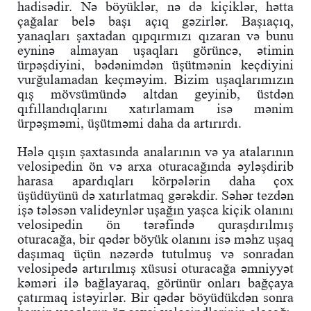
hadisədir. Nə böyüklər, nə də kiçiklər, hətta
çağalar belə başı açıq gəzirlər. Başıaçıq,
yanaqları şaxtadan qıpqırmızı qızaran və bunu
eyninə almayan uşaqları görüncə, ətimin
ürpəşdiyini, bədənimdən üşütmənin keçdiyini
vurğulamadan keçməyim. Bizim uşaqlarımızın
qış mövsümündə altdan geyinib, üstdən
qıfıllandıqlarını xatırlamam isə mənim
ürpəşməmi, üşütməmi daha da artırırdı.
Hələ qışın şaxtasında analarının və ya atalarının
velosipedin ön və arxa oturacağında əyləşdirib
harasa apardıqları körpələrin daha çox
üşüdüyünü də xatırlatmaq gərəkdir. Səhər tezdən
işə tələsən valideynlər uşağın yaşca kiçik olanını
velosipedin ön tərəfində quraşdırılmış
oturacağa, bir qədər böyük olanını isə məhz uşaq
daşımaq üçün nəzərdə tutulmuş və sonradan
velosipedə artırılmış xüsusi oturacağa əmniyyət
kəməri ilə bağlayaraq, görünür onları bağçaya
çatırmaq istəyirlər. Bir qədər böyüdükdən sonra