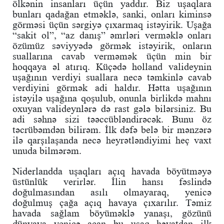
ölkənin insanları üçün yaddır. Biz uşaqlara
bunları qadağan etməklə, sanki, onları kiminsə
görməsi üçün sərgiyə çıxarmaq istəyirik. Uşağa
“sakit ol”, “az danış” əmrləri verməklə onları
özümüz səviyyədə görmək istəyirik, onların
suallarına cavab verməmək üçün min bir
hoqqaya əl atırıq. Küçədə holland valideynin
uşağının verdiyi suallara necə təmkinlə cavab
verdiyini görmək adi haldır. Hətta uşağının
istəyilə uşağına qoşulub, onunla birlikdə mahnı
oxuyan valideynlərə də rast gələ bilərsiniz. Bu
adi səhnə sizi təəccübləndirəcək. Bunu öz
təcrübəmdən bilirəm. İlk dəfə belə bir mənzərə
ilə qarşılaşanda necə heyrətləndiyimi heç vaxt
unuda bilmərəm.
Niderlandda uşaqları açıq havada böyütməyə
üstünlük verirlər. İlin hansı fəslində
doğulmasından asılı olmayaraq, yenicə
doğulmuş çağa açıq havaya çıxarılır. Təmiz
havada sağlam böyüməklə yanaşı, gözünü
dünyaya yenicə açan bu uşaq həyatdan ilk