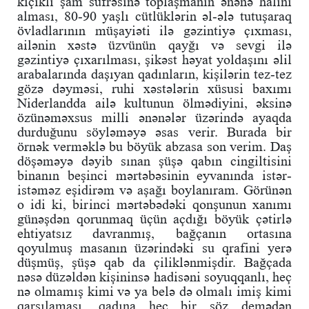
kiçikli şam süfrəsinə toplaşmanın ənənə halını
alması, 80-90 yaşlı cütlüklərin əl-ələ tutuşaraq
övladlarının müşayiəti ilə gəzintiyə çıxması,
ailənin xəstə üzvünün qayğı və sevgi ilə
gəzintiyə çıxarılması, şikəst həyat yoldaşını əlil
arabalarında daşıyan qadınların, kişilərin tez-tez
gözə dəyməsi, ruhi xəstələrin xüsusi baxımı
Niderlandda ailə kultunun ölmədiyini, əksinə
özünəməxsus milli ənənələr üzərində ayaqda
durduğunu söyləməyə əsas verir. Burada bir
örnək verməklə bu böyük abzasa son verim. Daş
döşəməyə dəyib sınan şüşə qabın cingiltisini
binanın beşinci mərtəbəsinin eyvanında istər-
istəməz eşidirəm və aşağı boylanıram. Görünən
o idi ki, birinci mərtəbədəki qonşunun xanımı
günəşdən qorunmaq üçün açdığı böyük çətirlə
ehtiyatsız davranmış, bağçanın ortasına
qoyulmuş masanın üzərindəki su qrafini yerə
düşmüş, şüşə qab da çiliklənmişdir. Bağçada
nəsə düzəldən kişininsə hadisəni soyuqqanlı, heç
nə olmamış kimi və ya belə də olmalı imiş kimi
qarşılaması, qadına heç bir söz demədən