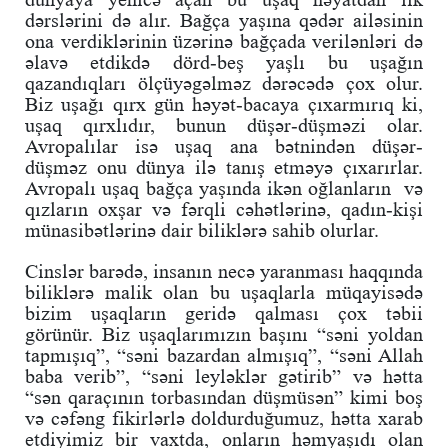
dərslərini də alır. Bağça yaşına qədər ailəsinin
ona verdiklərinin üzərinə bağçada verilənləri də
əlavə etdikdə dörd-beş yaşlı bu uşağın
qazandıqları ölçüyəgəlməz dərəcədə çox olur.
Biz uşağı qırx gün həyət-bacaya çıxarmırıq ki,
uşaq qırxlıdır, bunun düşər-düşməzi olar.
Avropalılar isə uşaq ana bətnindən düşər-
düşməz onu dünya ilə tanış etməyə çıxarırlar.
Avropalı uşaq bağça yaşında ikən oğlanların və
qızların oxşar və fərqli cəhətlərinə, qadın-kişi
münasibətlərinə dair biliklərə sahib olurlar.
Cinslər barədə, insanın necə yaranması haqqında
biliklərə malik olan bu uşaqlarla müqayisədə
bizim uşaqların geridə qalması çox təbii
görünür. Biz uşaqlarımızın başını “səni yoldan
tapmışıq”, “səni bazardan almışıq”, “səni Allah
baba verib”, “səni leyləklər gətirib” və hətta
“sən qaraçının torbasından düşmüsən” kimi boş
və cəfəng fikirlərlə doldurduğumuz, hətta xarab
etdiyimiz bir vaxtda, onların həmyaşıdı olan