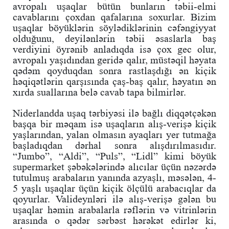
avropalı uşaqlar bütün bunların təbii-elmi
cavablarını çoxdan qafalarına soxurlar. Bizim
uşaqlar böyüklərin söylədiklərinin cəfəngiyyat
olduğunu, deyilənlərin təbii əsaslarla baş
verdiyini öyrənib anladıqda isə çox gec olur,
avropalı yaşıdından geridə qalır, müstəqil həyata
qədəm qoyduqdan sonra rastlaşdığı ən kiçik
həqiqətlərin qarşısında çaş-baş qalır, həyatın ən
xırda suallarına belə cavab tapa bilmirlər.
Niderlandda uşaq tərbiyəsi ilə bağlı diqqətçəkən
başqa bir məqam isə uşaqların alış-verişə kiçik
yaşlarından, yalan olmasın ayaqları yer tutmağa
başladıqdan dərhal sonra alışdırılmasıdır.
“Jumbo”, “Aldi”, “Puls”, “Lidl” kimi böyük
supermarket şəbəkələrində alıcılar üçün nəzərdə
tutulmuş arabaların yanında azyaşlı, məsələn, 4-
5 yaşlı uşaqlar üçün kiçik ölçülü arabacıqlar da
qoyurlar. Valideynləri ilə alış-verişə gələn bu
uşaqlar həmin arabalarla rəflərin və vitrinlərin
arasında o qədər sərbəst hərəkət edirlər ki,