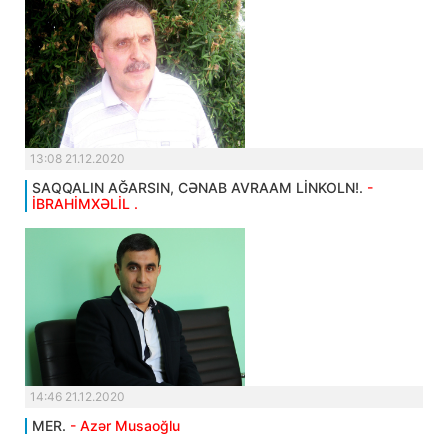
13:08 21.12.2020
SAQQALIN AĞARSIN, CƏNAB AVRAAM LİNKOLN!.
-
İBRAHİMXƏLİL .
14:46 21.12.2020
MER.
- Azər Musaoğlu