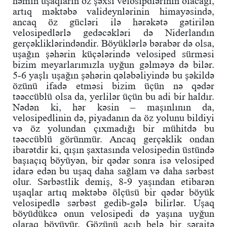
həmin uşaqların öz şəxsi velosipdlərinin olacağı,
artıq məktəbə valideynlərinin himayəsində,
ancaq öz gücləri ilə hərəkətə gətirilən
velosipedlərlə gedəcəkləri də Niderlandın
gerçəkliklərindəndir. Böyüklərlə bərabər də olsa,
uşağın şəhərin küçələrində velosiped sürməsi
bizim meyarlarımızla uyğun gəlməyə də bilər.
5-6 yaşlı uşağın şəhərin qələbəliyində bu şəkildə
özünü ifadə etməsi bizim üçün nə qədər
təəccüblü olsa da, yerlilər üçün bu adi bir haldır.
Nədən ki, hər kəsin – maşınlının da,
velosipedlinin də, piyadanın da öz yolunu bildiyi
və öz yolundan çıxmadığı bir mühitdə bu
təəccüblü görünmür. Ancaq gerçəklik ondan
ibarətdir ki, qışın şaxtasında velosipedin üstündə
başıaçıq böyüyən, bir qədər sonra isə velosiped
idarə edən bu uşaq daha sağlam və daha sərbəst
olur. Sərbəstlik demiş, 8-9 yaşından etibarən
uşaqlar artıq məktəbə ölçüsü bir qədər böyük
velosipedlə sərbəst gedib-gələ bilirlər. Uşaq
böyüdükcə onun velosipedi də yaşına uyğun
olaraq böyüyür. Gözünü açıb belə bir şəraitə