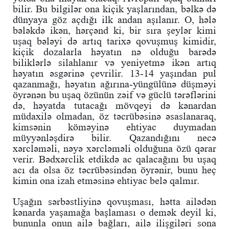
bilir. Bu bilgilər ona kiçik yaşlarından, bəlkə də
dünyaya göz açdığı ilk andan aşılanır. O, hələ
bələkdə ikən, hərçənd ki, bir sıra şeylər kimi
uşaq bələyi də artıq tarixə qovuşmuş kimidir,
kiçik dozalarla həyatın nə olduğu barədə
biliklərlə silahlanır və yeniyetmə ikən artıq
həyatın əsgərinə çevrilir. 13-14 yaşından pul
qazanmağı, həyatın ağırına-yüngülünə düşməyi
öyrənən bu uşaq özünün zəif və güclü tərəflərini
də, həyatda tutacağı mövqeyi də kənardan
müdaxilə olmadan, öz təcrübəsinə əsaslanaraq,
kimsənin köməyinə ehtiyac duymadan
müyyənləşdirə bilir. Qazandığını necə
xərcləməli, nəyə xərcləməli olduğuna özü qərar
verir. Bədxərclik etdikdə ac qalacağını bu uşaq
acı da olsa öz təcrübəsindən öyrənir, bunu heç
kimin ona izah etməsinə ehtiyac belə qalmır.
Uşağın sərbəstliyinə qovuşması, hətta ailədən
kənarda yaşamağa başlaması o demək deyil ki,
bununla onun ailə bağları, ailə ilişgiləri sona