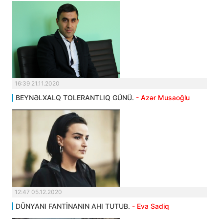
16:39 21.11.2020
BEYNƏLXALQ TOLERANTLIQ GÜNÜ.
- Azər Musaoğlu
12:47 05.12.2020
DÜNYANI FANTİNANIN AHI TUTUB.
- Eva Sadiq