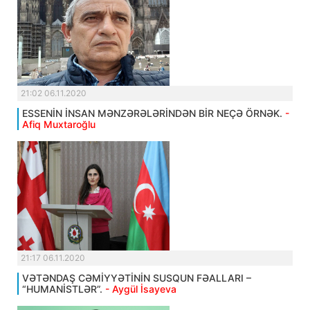
21:02 06.11.2020
ESSENİN İNSAN MƏNZƏRƏLƏRİNDƏN BİR NEÇƏ ÖRNƏK.
-
Afiq Muxtaroğlu
21:17 06.11.2020
VƏTƏNDAŞ CƏMİYYƏTİNİN SUSQUN FƏALLARI –
“HUMANİSTLƏR”.
- Aygül İsayeva