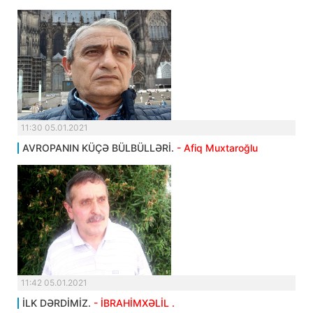
11:30 05.01.2021
AVROPANIN KÜÇƏ BÜLBÜLLƏRİ.
- Afiq Muxtaroğlu
11:42 05.01.2021
İLK DƏRDİMİZ.
- İBRAHİMXƏLİL .