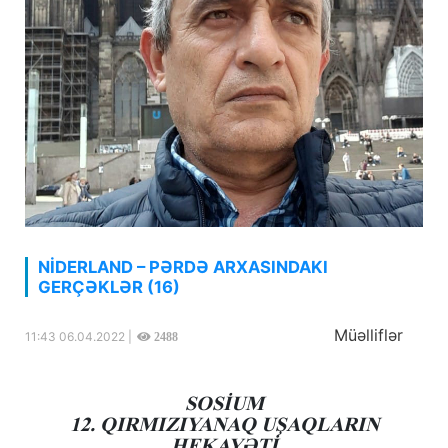
NİDERLAND – PƏRDƏ ARXASINDAKI
GERÇƏKLƏR (16)
Müəlliflər
11:43 06.04.2022 |
2488
SOSİUM
12. QIRMIZIYANAQ UŞAQLARIN
HEKAYƏTİ