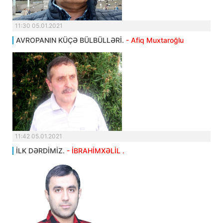
11:30 05.01.2021
AVROPANIN KÜÇƏ BÜLBÜLLƏRİ.
- Afiq Muxtaroğlu
11:42 05.01.2021
İLK DƏRDİMİZ.
- İBRAHİMXƏLİL .