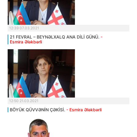
12:39 07.03.2021
21 FEVRAL – BEYNƏLXALQ ANA DİLİ GÜNÜ.
-
Esmira Ələkbərli
12:50 21.03.2021
BÖYÜK QÜVVƏNİN ÇƏKİSİ.
- Esmira Ələkbərli