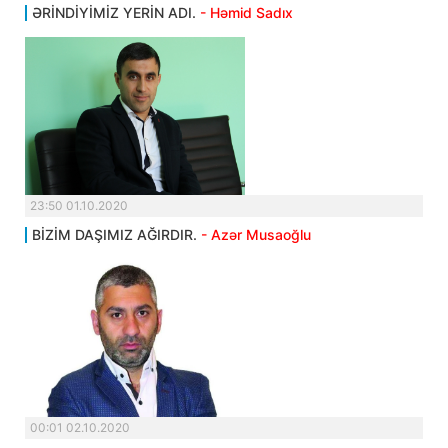
ƏRİNDİYİMİZ YERİN ADI.
- Həmid Sadıx
23:50 01.10.2020
BİZİM DAŞIMIZ AĞIRDIR.
- Azər Musaoğlu
00:01 02.10.2020