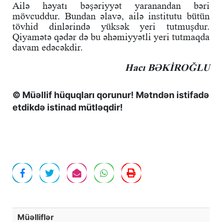
Ailə həyatı bəşəriyyət yaranandan bəri
mövcuddur. Bundan əlavə, ailə institutu bütün
tövhid dinlərində yüksək yeri tutmuşdur.
Qiyamətə qədər də bu əhəmiyyətli yeri tutmaqda
davam edəcəkdir.
Hacı BƏKİROĞLU
© Müəllif hüquqları qorunur! Mətndən istifadə
etdikdə istinad mütləqdir!
Müəlliflər