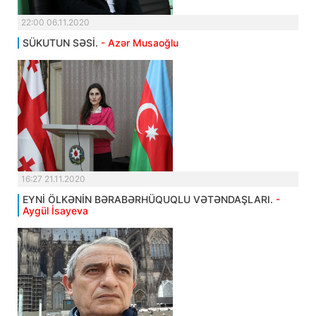
22:00 06.11.2020
SÜKUTUN SƏSİ.
- Azər Musaoğlu
16:27 21.11.2020
EYNİ ÖLKƏNİN BƏRABƏRHÜQUQLU VƏTƏNDAŞLARI.
-
Aygül İsayeva