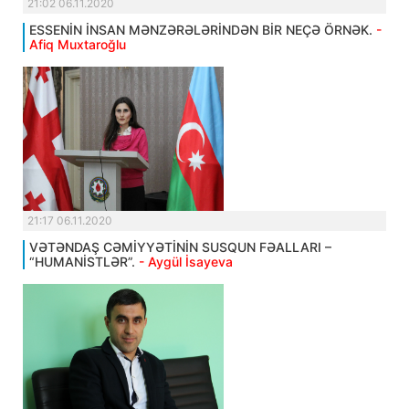
21:02 06.11.2020
ESSENİN İNSAN MƏNZƏRƏLƏRİNDƏN BİR NEÇƏ ÖRNƏK.
-
Afiq Muxtaroğlu
21:17 06.11.2020
VƏTƏNDAŞ CƏMİYYƏTİNİN SUSQUN FƏALLARI –
“HUMANİSTLƏR”.
- Aygül İsayeva