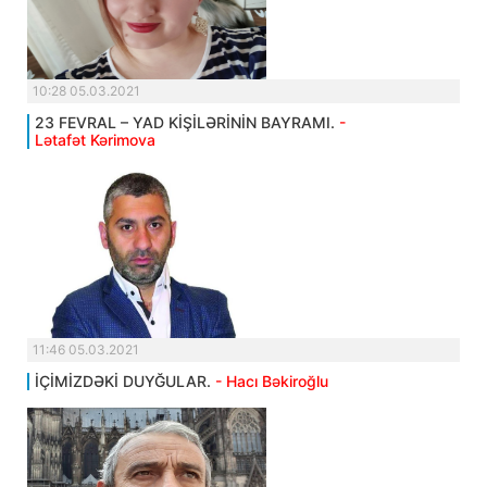
10:28 05.03.2021
23 FEVRAL – YAD KİŞİLƏRİNİN BAYRAMI.
-
Lətafət Kərimova
11:46 05.03.2021
İÇİMİZDƏKİ DUYĞULAR.
- Hacı Bəkiroğlu