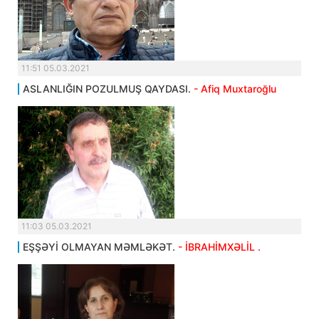
11:51 05.03.2021
ASLANLIĞIN POZULMUŞ QAYDASI.
- Afiq Muxtaroğlu
11:03 05.03.2021
EŞŞƏYİ OLMAYAN MƏMLƏKƏT.
- İBRAHİMXƏLİL .