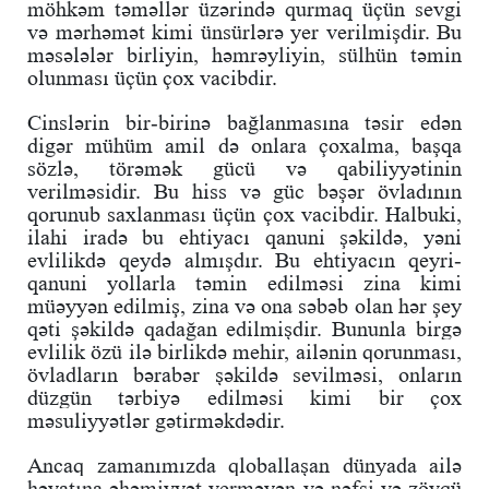
möhkəm təməllər üzərində qurmaq üçün sevgi
və mərhəmət kimi ünsürlərə yer verilmişdir. Bu
məsələlər birliyin, həmrəyliyin, sülhün təmin
olunması üçün çox vacibdir.
Cinslərin bir-birinə bağlanmasına təsir edən
digər mühüm amil də onlara çoxalma, başqa
sözlə, törəmək gücü və qabiliyyətinin
verilməsidir. Bu hiss və güc bəşər övladının
qorunub saxlanması üçün çox vacibdir. Halbuki,
ilahi iradə bu ehtiyacı qanuni şəkildə, yəni
evlilikdə qeydə almışdır. Bu ehtiyacın qeyri-
qanuni yollarla təmin edilməsi zina kimi
müəyyən edilmiş, zina və ona səbəb olan hər şey
qəti şəkildə qadağan edilmişdir. Bununla birgə
evlilik özü ilə birlikdə
mehir, ailənin qorunması,
övladların bərabər şəkildə sevilməsi, onların
düzgün tərbiyə edilməsi kimi bir çox
məsuliyyətlər gətirməkdədir.
Ancaq zamanımızda qloballaşan dünyada ailə
həyatına əhəmiyyət verməyən və nəfsi və zövqü