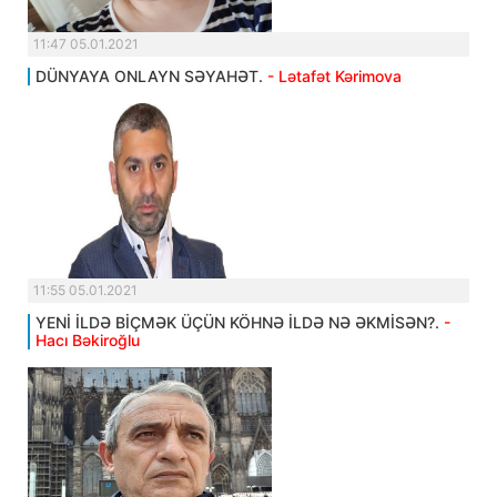
11:47 05.01.2021
DÜNYAYA ONLAYN SƏYAHƏT.
- Lətafət Kərimova
11:55 05.01.2021
YENİ İLDƏ BİÇMƏK ÜÇÜN KÖHNƏ İLDƏ NƏ ƏKMİSƏN?.
-
Hacı Bəkiroğlu