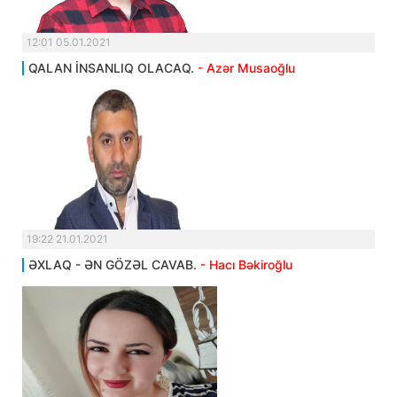
12:01 05.01.2021
QALAN İNSANLIQ OLACAQ.
- Azər Musaoğlu
19:22 21.01.2021
ƏXLAQ - ƏN GÖZƏL CAVAB.
- Hacı Bəkiroğlu