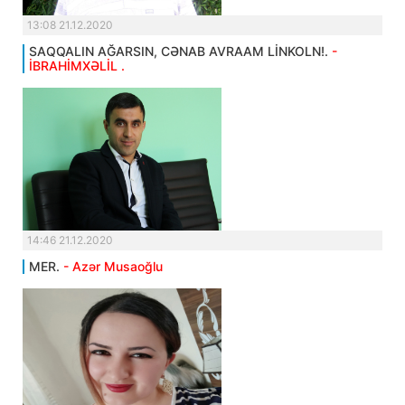
13:08 21.12.2020
SAQQALIN AĞARSIN, CƏNAB AVRAAM LİNKOLN!.
-
İBRAHİMXƏLİL .
14:46 21.12.2020
MER.
- Azər Musaoğlu