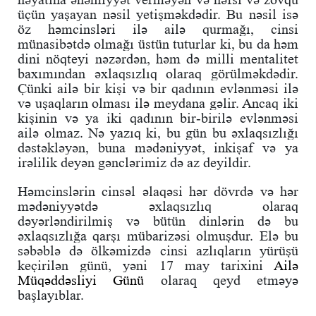
üçün yaşayan nəsil yetişməkdədir. Bu nəsil isə
öz həmcinsləri ilə ailə qurmağı, cinsi
münasibətdə olmağı üstün tuturlar ki, bu da həm
dini nöqteyi nəzərdən, həm də milli mentalitet
baxımından əxlaqsızlıq olaraq görülməkdədir.
Çünki ailə bir kişi və bir qadının evlənməsi ilə
və uşaqların olması ilə meydana gəlir. Ancaq iki
kişinin və ya iki qadının bir-birilə evlənməsi
ailə olmaz. Nə yazıq ki, bu gün bu əxlaqsızlığı
dəstəkləyən, buna mədəniyyət, inkişaf və ya
irəlilik deyən gənclərimiz də az deyildir.
Həmcinslərin cinsəl əlaqəsi hər dövrdə və hər
mədəniyyətdə əxlaqsızlıq olaraq
dəyərləndirilmiş və bütün dinlərin də bu
əxlaqsızlığa qarşı mübarizəsi olmuşdur. Elə bu
səbəblə də ölkəmizdə cinsi azlıqların yürüşü
keçirilən günü, yəni 17 may tarixini
Ailə
Müqəddəsliyi Günü
olaraq qeyd etməyə
başlayıblar.