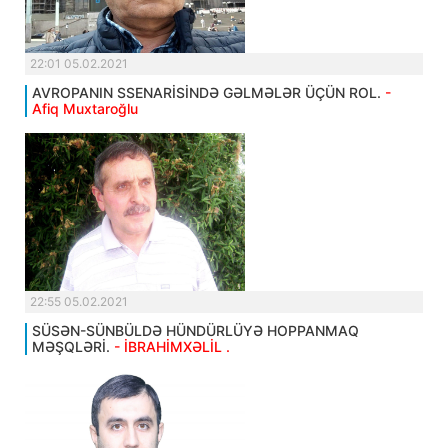
22:01 05.02.2021
AVROPANIN SSENARİSİNDƏ GƏLMƏLƏR ÜÇÜN ROL.
-
Afiq Muxtaroğlu
22:55 05.02.2021
SÜSƏN-SÜNBÜLDƏ HÜNDÜRLÜYƏ HOPPANMAQ
MƏŞQLƏRİ.
- İBRAHİMXƏLİL .