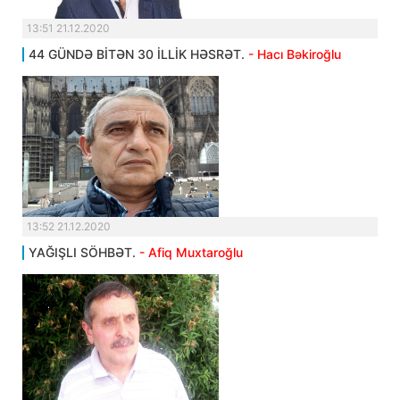
13:51 21.12.2020
44 GÜNDƏ BİTƏN 30 İLLİK HƏSRƏT.
- Hacı Bəkiroğlu
13:52 21.12.2020
YAĞIŞLI SÖHBƏT.
- Afiq Muxtaroğlu