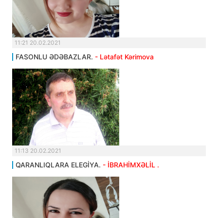
11:21 20.02.2021
FASONLU ƏDƏBAZLAR.
- Lətafət Kərimova
11:13 20.02.2021
QARANLIQLARA ELEGİYA.
- İBRAHİMXƏLİL .