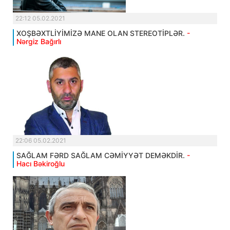
22:12 05.02.2021
XOŞBƏXTLİYİMİZƏ MANE OLAN STEREOTİPLƏR.
-
Nərgiz Bağırlı
22:06 05.02.2021
SAĞLAM FƏRD SAĞLAM CƏMİYYƏT DEMƏKDİR.
-
Hacı Bəkiroğlu