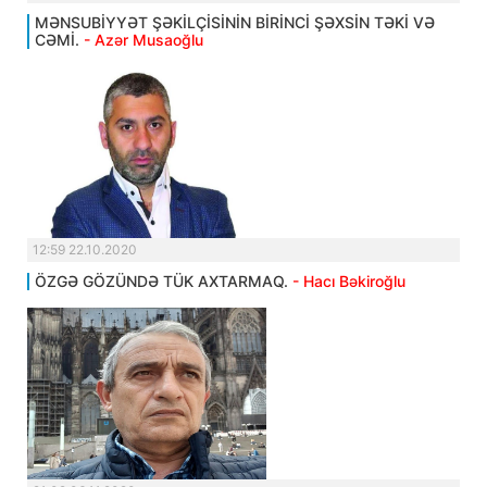
MƏNSUBİYYƏT ŞƏKİLÇİSİNİN BİRİNCİ ŞƏXSİN TƏKİ VƏ
CƏMİ.
- Azər Musaoğlu
12:59 22.10.2020
ÖZGƏ GÖZÜNDƏ TÜK AXTARMAQ.
- Hacı Bəkiroğlu