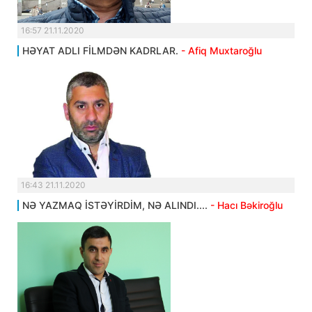
16:57 21.11.2020
HƏYAT ADLI FİLMDƏN KADRLAR.
- Afiq Muxtaroğlu
16:43 21.11.2020
NƏ YAZMAQ İSTƏYİRDİM, NƏ ALINDI....
- Hacı Bəkiroğlu