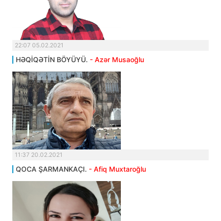
22:07 05.02.2021
HƏQİQƏTİN BÖYÜYÜ.
- Azər Musaoğlu
11:37 20.02.2021
QOCA ŞARMANKAÇI.
- Afiq Muxtaroğlu