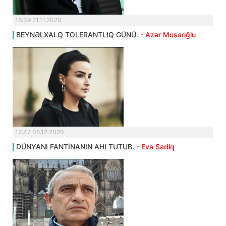
16:39 21.11.2020
BEYNƏLXALQ TOLERANTLIQ GÜNÜ.
- Azər Musaoğlu
12:47 05.12.2020
DÜNYANI FANTİNANIN AHI TUTUB.
- Eva Sadiq