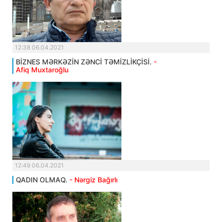
12:38 06.04.2021
BİZNES MƏRKƏZİN ZƏNCİ TƏMİZLİKÇİSİ.
-
Afiq Muxtaroğlu
12:49 06.04.2021
QADIN OLMAQ.
- Nərgiz Bağırlı