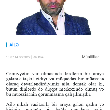
AİLƏ
Müəlliflər
10:07 14.06.2022 |
1954
Cəmiyyətin var olmasında fərdlərin bir araya
gələrək təşkil etdiyi və müqəddəs bir müəssisə
olaraq dəyərləndirdiyimiz ailə, demək olar ki,
bütün dinlərdə də diqqət mərkəzində olmuş və
bu müəssisənin qorunmasına çalışılmışdır.
Ailə nikah vasitəsilə bir araya gələn qadın və
kişinin qurduğu bir bağla meydana gəlir.