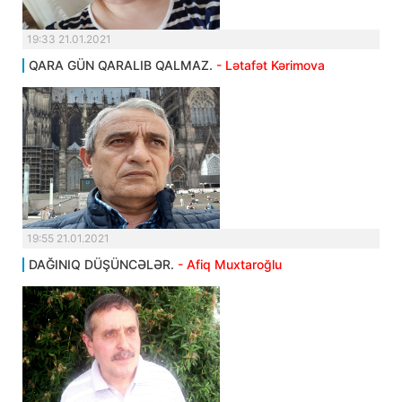
19:33 21.01.2021
QARA GÜN QARALIB QALMAZ.
- Lətafət Kərimova
19:55 21.01.2021
DAĞINIQ DÜŞÜNCƏLƏR.
- Afiq Muxtaroğlu