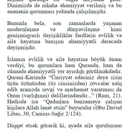
Dinimizdə də nikaha əhəmiyyət verilmiş və bu
ənənənin qorunması yolunda çalışılmışdır.
Bununla belə, son zamanlarda yaşanan
modernləşmə və dünyəviləşmə kimi
genişmiqyaslı dəyişikliklər fərdlərin evlilik və
ailə həyatına baxışını əhəmiyyətli dərəcədə
dəyişmişdir.
İslamın evlilik və ailə həyatına böyük önəm
verdiyi, bu qurumlara həm Quranda, həm də
sünnədə əhəmiyyətli yer ayırdığı görülməkdədir.
Qurani-Kərimdə “
Ünsiyyət edəsiniz deyə sizin
üçün özünüzdən (öz cinsinizdən) zövcələr xəlq
edib aranızda sevgi və mərhəmət yaratması da
Onun (varlığının) dəlillərindəndir...” (Rum, 21).
Hədisdə isə
“Qadınlara bənzəməyə çalışan
kişilərə Allah lənət etsin” buyurulur (Əbu Davud
Libas, 30, Camius-Sağir 2/124).
Diqqət etsək görərik ki, ayədə ailə quruluşunu