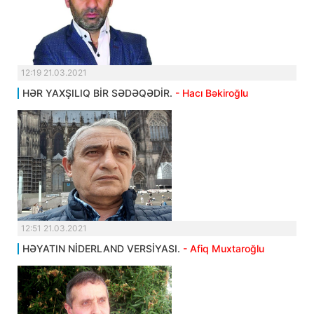
12:19 21.03.2021
HƏR YAXŞILIQ BİR SƏDƏQƏDİR.
- Hacı Bəkiroğlu
12:51 21.03.2021
HƏYATIN NİDERLAND VERSİYASI.
- Afiq Muxtaroğlu