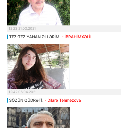
12:23 21.03.2021
TEZ-TEZ YANAN ƏLLƏRİM.
- İBRAHİMXƏLİL .
12:42 06.04.2021
SÖZÜN QÜDRƏTİ.
- Dilarə Təhməzova