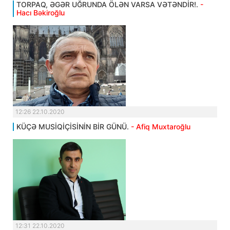
TORPAQ, ƏGƏR UĞRUNDA ÖLƏN VARSA VƏTƏNDİR!.
-
Hacı Bəkiroğlu
12:26 22.10.2020
KÜÇƏ MUSİQİÇİSİNİN BİR GÜNÜ.
- Afiq Muxtaroğlu
12:31 22.10.2020