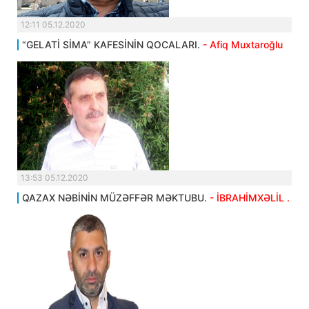
12:11 05.12.2020
“GELATİ SİMA” KAFESİNİN QOCALARI.
- Afiq Muxtaroğlu
13:53 05.12.2020
QAZAX NƏBİNİN MÜZƏFFƏR MƏKTUBU.
- İBRAHİMXƏLİL .