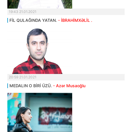
19:43 21.01.2021
FİL QULAĞINDA YATAN.
- İBRAHİMXƏLİL .
20:59 21.01.2021
MEDALIN O BİRİ ÜZÜ.
- Azər Musaoğlu