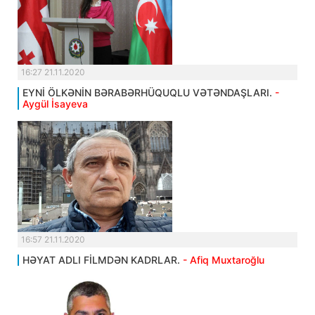
16:27 21.11.2020
EYNİ ÖLKƏNİN BƏRABƏRHÜQUQLU VƏTƏNDAŞLARI.
-
Aygül İsayeva
16:57 21.11.2020
HƏYAT ADLI FİLMDƏN KADRLAR.
- Afiq Muxtaroğlu