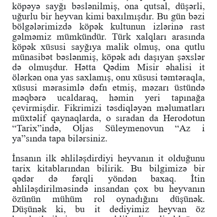
köpəyə sayğı bəslənilmiş, ona qutsal, düşərli,
uğurlu bir heyvan kimi baxılmışdır. Bu gün bəzi
bölgələrimizdə köpək kultunun izlərinə rast
gəlməmiz mümkündür. Türk xalqları arasında
köpək xüsusi sayğıya malik olmuş, ona qutlu
münasibət bəslənmiş, köpək adı daşıyan şəxslər
də olmuşdur. Hətta Qədim Misir əhalisi it
ölərkən ona yas saxlamış, onu xüsusi təmtəraqla,
xüsusi mərasimlə dəfn etmiş, məzarı üstündə
məqbərə ucaldaraq, həmin yeri tapınağa
çevirmişdir. Fikrimizi təsdiqləyən məlumatları
müxtəlif qaynaqlarda, o sıradan da Herodotun
“Tarix”ində, Oljas Süleymenovun “Az i
ya”sında tapa bilərsiniz.
İnsanın ilk əhliləşdirdiyi heyvanın it olduğunu
tarix kitablarından bilirik. Bu bilgimizə bir
qədər də fərqli yöndən baxaq. İtin
əhliləşdirilməsində insandan çox bu heyvanın
özünün mühüm rol oynadığını düşünək.
Düşünək ki, bu it dediyimiz heyvan öz