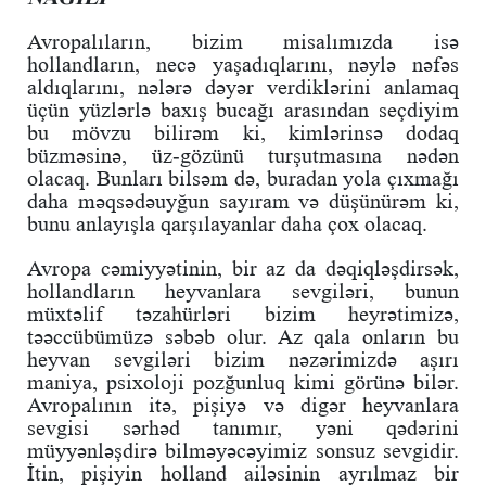
Avropalıların, bizim misalımızda isə
hollandların, necə yaşadıqlarını, nəylə nəfəs
aldıqlarını, nələrə dəyər verdiklərini anlamaq
üçün yüzlərlə baxış bucağı arasından seçdiyim
bu mövzu bilirəm ki, kimlərinsə dodaq
büzməsinə, üz-gözünü turşutmasına nədən
olacaq. Bunları bilsəm də, buradan yola çıxmağı
daha məqsədəuyğun sayıram və düşünürəm ki,
bunu anlayışla qarşılayanlar daha çox olacaq.
Avropa cəmiyyətinin, bir az da dəqiqləşdirsək,
hollandların heyvanlara sevgiləri, bunun
müxtəlif təzahürləri bizim heyrətimizə,
təəccübümüzə səbəb olur. Az qala onların bu
heyvan sevgiləri bizim nəzərimizdə aşırı
maniya, psixoloji pozğunluq kimi görünə bilər.
Avropalının itə, pişiyə və digər heyvanlara
sevgisi sərhəd tanımır, yəni qədərini
müyyənləşdirə bilməyəcəyimiz sonsuz sevgidir.
İtin, pişiyin holland ailəsinin ayrılmaz bir