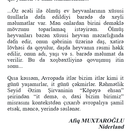
...Öz əcəli ilə ölmüş ev heyvanlarının xüsusi
üsullarla dəfn edildiyi barədə də xeyli
məlumatlar var. Mən onlardan birini deməklə
mövzunu toparlamaq istəyirəm. Ölmüş
heyvanları bəzən xüsusi heyvan məzarlığında
dəfn edir, onun qəbrinin üzərinə daş, xatirə
lövhəsi da qoyulur, daşda heyvanın rəsmi həkk
edilir, onun adı, yaşı və s. barədə məlumat da
verilir. Bu da xoşbəxtliyinə qovuşmuş itin
sonu...
Qısa kəssəm, Avropada itlər bizim itlər kimi it
günü yaşamırlar, it günü çəkmirlər. Rəhmətlik
Seyid Əzim Şirvaninin “Köpəyə ehsan”
şeirindən “it demə, o, dəxi bizim birimiz”
misrasını kontekstdən çıxarıb avropalıya şamil
etsək, məncə, yerində səslənər.
Afiq MUXTAROĞLU
Niderland