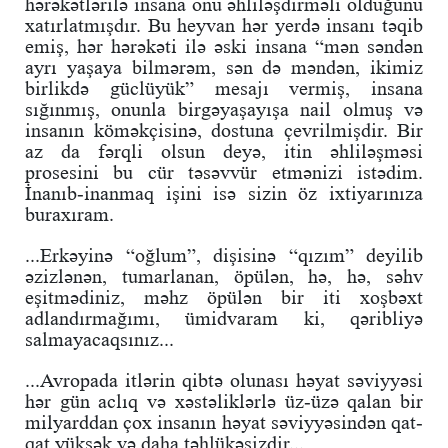
hərəkətlərilə insana onu əhliləşdirməli olduğunu
xatırlatmışdır. Bu heyvan hər yerdə insanı təqib
emiş, hər hərəkəti ilə əski insana “mən səndən
ayrı yaşaya bilmərəm, sən də məndən, ikimiz
birlikdə güclüyük” mesajı vermiş, insana
sığınmış, onunla birgəyaşayışa nail olmuş və
insanın köməkçisinə, dostuna çevrilmişdir. Bir
az da fərqli olsun deyə, itin əhliləşməsi
prosesini bu cür təsəvvür etmənizi istədim.
İnanıb-inanmaq işini isə sizin öz ixtiyarınıza
buraxıram.
...Erkəyinə “oğlum”, dişisinə “qızım” deyilib
əzizlənən, tumarlanan, öpülən, hə, hə, səhv
eşitmədiniz, məhz öpülən bir iti xoşbəxt
adlandırmağımı, ümidvaram ki, qəribliyə
salmayacaqsınız...
...Avropada itlərin qibtə olunası həyat səviyyəsi
hər gün aclıq və xəstəliklərlə üz-üzə qalan bir
milyarddan çox insanın həyat səviyyəsindən qat-
qat yüksək və daha təhlükəsizdir...