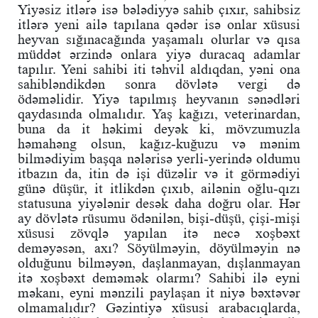
Yiyəsiz itlərə isə bələdiyyə sahib çıxır, sahibsiz
itlərə yeni ailə tapılana qədər isə onlar xüsusi
heyvan sığınacağında yaşamalı olurlar və qısa
müddət ərzində onlara yiyə duracaq adamlar
tapılır. Yeni sahibi iti təhvil aldıqdan, yəni ona
sahibləndikdən sonra dövlətə vergi də
ödəməlidir. Yiyə tapılmış heyvanın sənədləri
qaydasında olmalıdır. Yaş kağızı, veterinardan,
buna da it həkimi deyək ki, mövzumuzla
həmahəng olsun, kağız-kuğuzu və mənim
bilmədiyim başqa nələrisə yerli-yerində oldumu
itbazın da, itin də işi düzəlir və it görmədiyi
günə düşür, it itlikdən çıxıb, ailənin oğlu-qızı
statusuna yiyələnir desək daha doğru olar. Hər
ay dövlətə rüsumu ödənilən, bişi-düşü, çişi-mişi
xüsusi zövqlə yapılan itə necə xoşbəxt
deməyəsən, axı? Söyülməyin, döyülməyin nə
olduğunu bilməyən, daşlanmayan, dışlanmayan
itə xoşbəxt deməmək olarmı? Sahibi ilə eyni
məkanı, eyni mənzili paylaşan it niyə bəxtəvər
olmamalıdır? Gəzintiyə xüsusi arabacıqlarda,