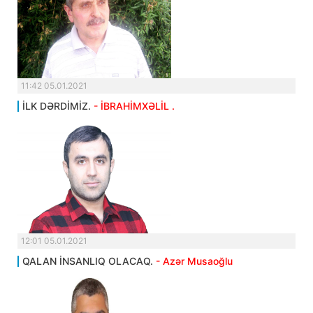
11:42 05.01.2021
İLK DƏRDİMİZ.
- İBRAHİMXƏLİL .
12:01 05.01.2021
QALAN İNSANLIQ OLACAQ.
- Azər Musaoğlu