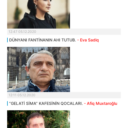
12:47 05.12.2020
DÜNYANI FANTİNANIN AHI TUTUB.
- Eva Sadiq
12:11 05.12.2020
“GELATİ SİMA” KAFESİNİN QOCALARI.
- Afiq Muxtaroğlu