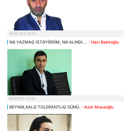
16:43 21.11.2020
NƏ YAZMAQ İSTƏYİRDİM, NƏ ALINDI....
- Hacı Bəkiroğlu
16:39 21.11.2020
BEYNƏLXALQ TOLERANTLIQ GÜNÜ.
- Azər Musaoğlu