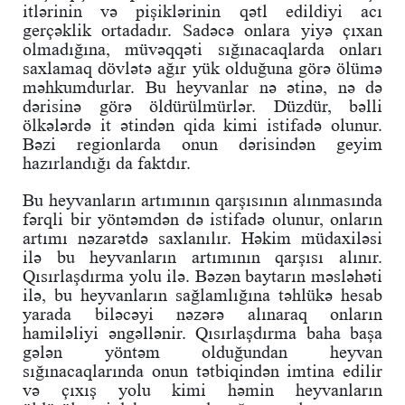
itlərinin və pişiklərinin qətl edildiyi acı
gerçəklik ortadadır. Sadəcə onlara yiyə çıxan
olmadığına, müvəqqəti sığınacaqlarda onları
saxlamaq dövlətə ağır yük olduğuna görə ölümə
məhkumdurlar. Bu heyvanlar nə ətinə, nə də
dərisinə görə öldürülmürlər. Düzdür, bəlli
ölkələrdə it ətindən qida kimi istifadə olunur.
Bəzi regionlarda onun dərisindən geyim
hazırlandığı da faktdır.
Bu heyvanların artımının qarşısının alınmasında
fərqli bir yöntəmdən də istifadə olunur, onların
artımı nəzarətdə saxlanılır. Həkim müdaxiləsi
ilə bu heyvanların artımının qarşısı alınır.
Qısırlaşdırma yolu ilə. Bəzən baytarın məsləhəti
ilə, bu heyvanların sağlamlığına təhlükə hesab
yarada biləcəyi nəzərə alınaraq onların
hamiləliyi əngəllənir. Qısırlaşdırma baha başa
gələn yöntəm olduğundan heyvan
sığınacaqlarında onun tətbiqindən imtina edilir
və çıxış yolu kimi həmin heyvanların