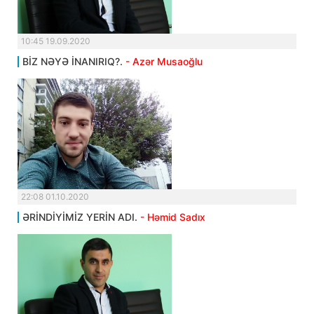
10:45 19.09.2020
BİZ NƏYƏ İNANIRIQ?.
- Azər Musaoğlu
22:08 01.10.2020
ƏRİNDİYİMİZ YERİN ADI.
- Həmid Sadıx