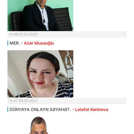
14:46 21.12.2020
MER.
- Azər Musaoğlu
11:47 05.01.2021
DÜNYAYA ONLAYN SƏYAHƏT.
- Lətafət Kərimova