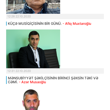
12:26 22.10.2020
KÜÇƏ MUSİQİÇİSİNİN BİR GÜNÜ.
- Afiq Muxtaroğlu
12:31 22.10.2020
MƏNSUBİYYƏT ŞƏKİLÇİSİNİN BİRİNCİ ŞƏXSİN TƏKİ VƏ
CƏMİ.
- Azər Musaoğlu