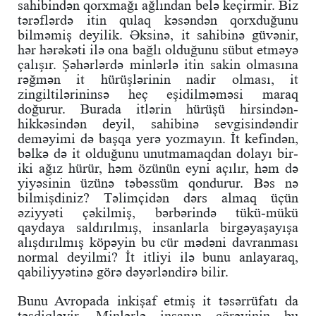
sahibindən qorxmağı ağlından belə keçirmir. Biz
tərəflərdə itin qulaq kəsəndən qorxduğunu
bilməmiş deyilik. Əksinə, it sahibinə güvənir,
hər hərəkəti ilə ona bağlı olduğunu sübut etməyə
çalışır. Şəhərlərdə minlərlə itin sakin olmasına
rəğmən it hürüşlərinin nadir olması, it
zingiltilərininsə heç eşidilməməsi maraq
doğurur. Burada itlərin hürüşü hirsindən-
hikkəsindən deyil, sahibinə sevgisindəndir
deməyimi də başqa yerə yozmayın. İt kefindən,
bəlkə də it olduğunu unutmamaqdan dolayı bir-
iki ağız hürür, həm özünün eyni açılır, həm də
yiyəsinin üzünə təbəssüm qondurur. Bəs nə
bilmişdiniz? Təlimçidən dərs almaq üçün
əziyyəti çəkilmiş, bərbərində tükü-mükü
qaydaya saldırılmış, insanlarla birgəyaşayışa
alışdırılmış köpəyin bu cür mədəni davranması
normal deyilmi? İt itliyi ilə bunu anlayaraq,
qabiliyyətinə görə dəyərləndirə bilir.
Bunu Avropada inkişaf etmiş it təsərrüfatı da
təsdiqləyir. Minlərlə insanın çörəyinin bu