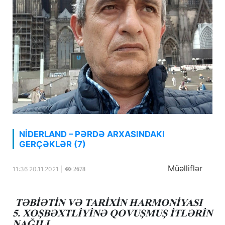
NİDERLAND – PƏRDƏ ARXASINDAKI
GERÇƏKLƏR (7)
Müəlliflər
11:36 20.11.2021 |
2678
TƏBİƏTİN VƏ TARİXİN HARMONİYASI
5. XOŞBƏXTLİYİNƏ QOVUŞMUŞ İTLƏRİN
NAĞILI