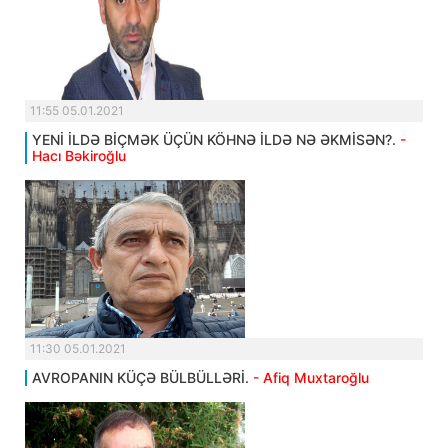
11:55 05.01.2021
YENİ İLDƏ BİÇMƏK ÜÇÜN KÖHNƏ İLDƏ NƏ ƏKMİSƏN?.
-
Hacı Bəkiroğlu
11:30 05.01.2021
AVROPANIN KÜÇƏ BÜLBÜLLƏRİ.
- Afiq Muxtaroğlu