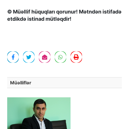
© Müəllif hüquqları qorunur! Mətndən istifadə
etdikdə istinad mütləqdir!
Müəlliflər