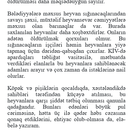
öldürülməsi daha məqsədəuyğun sayılır.
Bələdiyyələrə məxsus heyvan sığınacaqlarından
savayı şəxsi, müxtəlif heyvansevər cəmiyyətlərə
məxsus olan barınaqlar da var. Burada
saxlanılan heyvanlar daha xoşbəxtdirlər. Onların
adətən öldürülmək qorxuları olmur. Bu
sığınacaqların işçiləri həmin heyvanlara yiyə
tapmaq üçün dəridən-qabıqdan çıxırlar. KİV-də
apardıqları təbliğat vasitəsilə, mətbuatda
verdikləri elanlarla bu heyvanlara sahiblənəcək
adamları arayır və çox zaman da istəklərinə nail
olurlar.
Köpək və pişiklərin qocaldıqda, xəstələndikdə
sahibləri tərəfindən küçəyə atılması, bu
heyvanlara qarşı şiddət tətbiq olunması qanunla
qadağandır. Bunları edənləri böyük pul
cəriməsinə, hətta üç ilə qədər həbs cəzasına
qonaq etdiklərini, ehtiyac olub-olmasa da, elə-
belə yazıram.