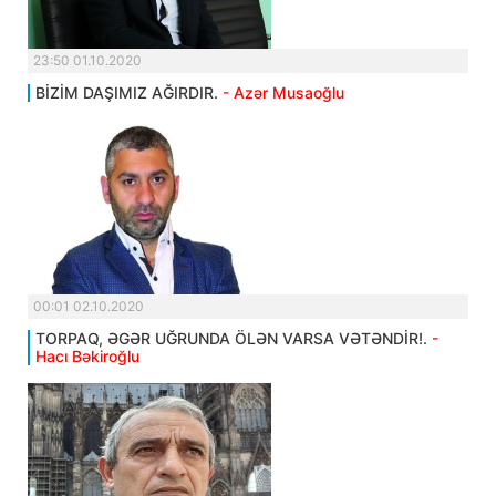
23:50 01.10.2020
BİZİM DAŞIMIZ AĞIRDIR.
- Azər Musaoğlu
00:01 02.10.2020
TORPAQ, ƏGƏR UĞRUNDA ÖLƏN VARSA VƏTƏNDİR!.
-
Hacı Bəkiroğlu