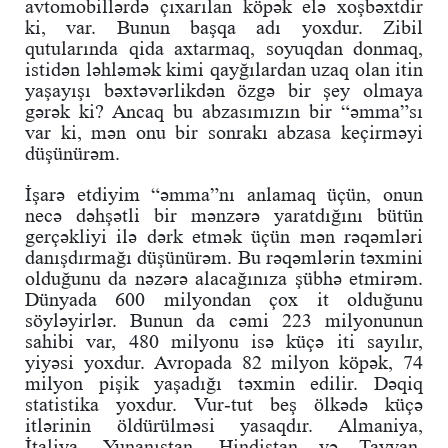
avtomobillərdə çıxarılan köpək elə xoşbəxtdir
ki, var. Bunun başqa adı yoxdur. Zibil
qutularında qida axtarmaq, soyuqdan donmaq,
istidən ləhləmək kimi qayğılardan uzaq olan itin
yaşayışı bəxtəvərlikdən özgə bir şey olmaya
gərək ki? Ancaq bu abzasımızın bir “əmma”sı
var ki, mən onu bir sonrakı abzasa keçirməyi
düşünürəm.
İşarə etdiyim “əmma”nı anlamaq üçün, onun
necə dəhşətli bir mənzərə yaratdığını bütün
gerçəkliyi ilə dərk etmək üçün mən rəqəmləri
danışdırmağı düşünürəm. Bu rəqəmlərin təxmini
olduğunu da nəzərə alacağınıza şübhə etmirəm.
Dünyada 600 milyondan çox it olduğunu
söyləyirlər. Bunun da cəmi 223 milyonunun
sahibi var, 480 milyonu isə küçə iti sayılır,
yiyəsi yoxdur. Avropada 82 milyon köpək, 74
milyon pişik yaşadığı təxmin edilir. Dəqiq
statistika yoxdur. Vur-tut beş ölkədə küçə
itlərinin öldürülməsi yasaqdır. Almaniya,
İtaliya, Yunanıstan, Hindistan və Tayvan.