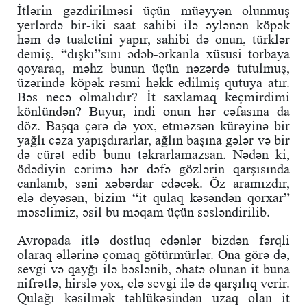
İtlərin gəzdirilməsi üçün müəyyən olunmuş
yerlərdə bir-iki saat sahibi ilə əylənən köpək
həm də tualetini yapır, sahibi də onun, türklər
demiş, “dışkı”sını ədəb-ərkanla xüsusi torbaya
qoyaraq, məhz bunun üçün nəzərdə tutulmuş,
üzərində köpək rəsmi həkk edilmiş qutuya atır.
Bəs necə olmalıdır? İt saxlamaq keçmirdimi
könlündən? Buyur, indi onun hər cəfasına da
döz. Başqa çərə də yox, etməzsən kürəyinə bir
yağlı cəza yapışdırarlar, ağlın başına gələr və bir
də cürət edib bunu təkrarlamazsan. Nədən ki,
ödədiyin cərimə hər dəfə gözlərin qarşısında
canlanıb, səni xəbərdar edəcək. Öz aramızdır,
elə deyəsən, bizim “it qulaq kəsəndən qorxar”
məsəlimiz, əsil bu məqam üçün səsləndirilib.
Avropada itlə dostluq edənlər bizdən fərqli
olaraq əllərinə çomaq götürmürlər. Ona görə də,
sevgi və qayğı ilə bəslənib, əhatə olunan it buna
nifrətlə, hirslə yox, elə sevgi ilə də qarşılıq verir.
Qulağı kəsilmək təhlükəsindən uzaq olan it