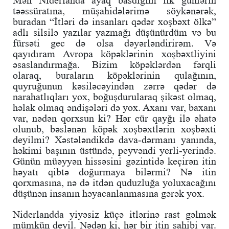
Mən Niderlanda ayaq basdığım ilk günlərin
təəssüratına, müşahidələrimə söykənərək,
buradan “İtləri də insanları qədər xoşbəxt ölkə”
adlı silsilə yazılar yazmağı düşünürdüm və bu
fürsəti gec də olsa dəyərləndirirəm. Və
qayıdıram Avropa köpəklərinin xoşbəxtliyini
əsaslandırmağa. Bizim köpəklərdən fərqli
olaraq, buraların köpəklərinin qulağının,
quyruğunun kəsiləcəyindən zərrə qədər də
narahatlıqları yox, boğuşdurularaq şikəst olmaq,
həlak olmaq əndişələri də yox. Axanı var, baxanı
var, nədən qorxsun ki? Hər cür qayğı ilə əhatə
olunub, bəslənən köpək xoşbəxtlərin xoşbəxti
deyilmi? Xəstələndikdə dava-dərmanı yanında,
həkimi başının üstündə, peyvəndi yerli-yerində.
Günün müəyyən hissəsini gəzintidə keçirən itin
həyatı qibtə doğurmaya bilərmi? Nə itin
qorxmasına, nə də itdən quduzluğa yoluxacağını
düşünən insanın həyacanlanmasına gərək yox.
Niderlandda yiyəsiz küçə itlərinə rast gəlmək
mümkün deyil. Nədən ki, hər bir itin sahibi var.