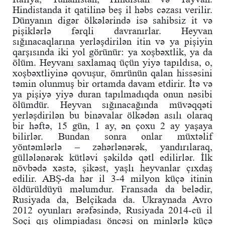
Hindistanda it qatilinə beş il həbs cəzası verilir.
Dünyanın digər ölkələrində isə sahibsiz it və
pişiklərlə fərqli davranırlar. Heyvan
sığınacaqlarına yerləşdirilən itin və ya pişiyin
qarşısında iki yol görünür: ya xoşbəxtlik, ya da
ölüm. Heyvanı saxlamaq üçün yiyə tapıldısa, o,
xoşbəxtliyinə qovuşur, ömrünün qalan hissəsini
təmin olunmuş bir ortamda davam etdirir. İtə və
ya pişiyə yiyə duran tapılmadıqda onun nəsibi
ölümdür. Heyvan sığınacağında müvəqqəti
yerləşdirilən bu binəvalar ölkədən asılı olaraq
bir həftə, 15 gün, 1 ay, ən çoxu 2 ay yaşaya
bilirlər. Bundan sonra onlar müxtəlif
yöntəmlərlə – zəhərlənərək, yandırılaraq,
güllələnərək kütləvi şəkildə qətl edilirlər. İlk
növbədə xəstə, şikəst, yaşlı heyvanlar çıxdaş
edilir. ABŞ-da hər il 3-4 milyon küçə itinin
öldürüldüyü məlumdur. Fransada da belədir,
Rusiyada da, Belçikada da. Ukraynada Avro
2012 oyunları ərəfəsində, Rusiyada 2014-cü il
Soçi qış olimpiadası öncəsi on minlərlə küçə