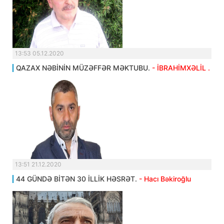
13:53 05.12.2020
QAZAX NƏBİNİN MÜZƏFFƏR MƏKTUBU.
- İBRAHİMXƏLİL .
13:51 21.12.2020
44 GÜNDƏ BİTƏN 30 İLLİK HƏSRƏT.
- Hacı Bəkiroğlu