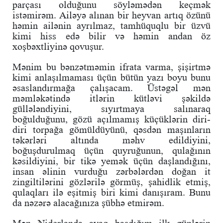
parçası olduğunu söyləmədən keçmək
istəmirəm. Ailəyə alınan bir heyvan artıq özünü
həmin ailənin ayrılmaz, tamhüquqlu bir üzvü
kimi hiss edə bilir və həmin andan öz
xoşbəxtliyinə qovuşur.
Mənim bu bənzətməmin ifrata varma, şişirtmə
kimi anlaşılmaması üçün bütün yazı boyu bunu
əsaslandırmağa çalışacam. Üstəgəl mən
məmləkətində itlərin kütləvi şəkildə
güllələndiyini, sıyırtmaya salınaraq
boğulduğunu, gözü açılmamış küçüklərin diri-
diri torpağa gömüldüyünü, qəsdən maşınların
təkərləri altında məhv edildiyini,
boğuşdurulmaq üçün quyruğunun, qulağının
kəsildiyini, bir tikə yemək üçün daşlandığını,
insan əlinin vurduğu zərbələrdən doğan it
zingiltilərini gözlərilə görmüş, şahidlik etmiş,
qulaqları ilə eşitmiş biri kimi danışıram. Bunu
da nəzərə alacağınıza şübhə etmirəm.