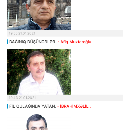
19:55 21.01.2021
DAĞINIQ DÜŞÜNCƏLƏR.
- Afiq Muxtaroğlu
19:43 21.01.2021
FİL QULAĞINDA YATAN.
- İBRAHİMXƏLİL .