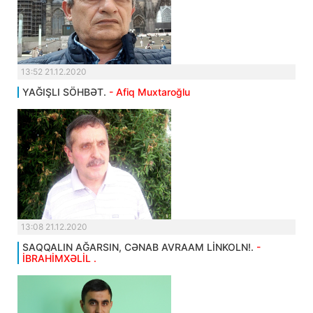
13:52 21.12.2020
YAĞIŞLI SÖHBƏT.
- Afiq Muxtaroğlu
13:08 21.12.2020
SAQQALIN AĞARSIN, CƏNAB AVRAAM LİNKOLN!.
-
İBRAHİMXƏLİL .