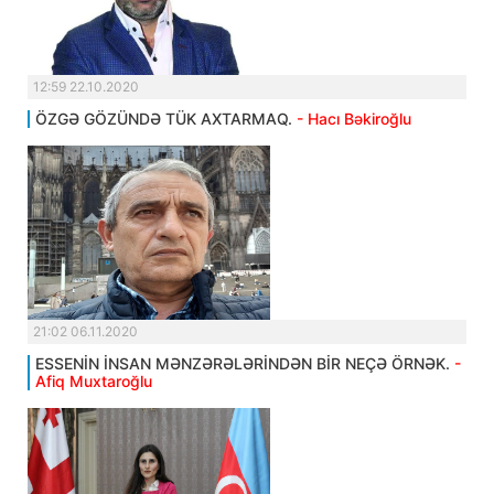
12:59 22.10.2020
ÖZGƏ GÖZÜNDƏ TÜK AXTARMAQ.
- Hacı Bəkiroğlu
21:02 06.11.2020
ESSENİN İNSAN MƏNZƏRƏLƏRİNDƏN BİR NEÇƏ ÖRNƏK.
-
Afiq Muxtaroğlu