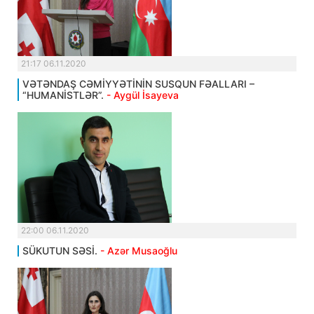
21:17 06.11.2020
VƏTƏNDAŞ CƏMİYYƏTİNİN SUSQUN FƏALLARI –
“HUMANİSTLƏR”.
- Aygül İsayeva
22:00 06.11.2020
SÜKUTUN SƏSİ.
- Azər Musaoğlu