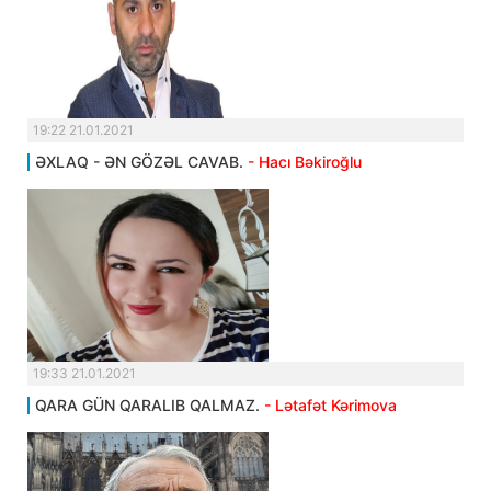
19:22 21.01.2021
ƏXLAQ - ƏN GÖZƏL CAVAB.
- Hacı Bəkiroğlu
19:33 21.01.2021
QARA GÜN QARALIB QALMAZ.
- Lətafət Kərimova