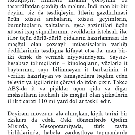
təsərrüfatdan çıxdığı da məlum. İndi mən bir-bir
deyim, siz də təsdiqləyin. İtlərin gəzdirilməsi
üçün xüsusi arabaların, xüsusi geyimlərin,
burunluqların, xaltaların, gecə gəzintiləri üçün
xüsusi işıq siqnallarının, evciklərin istehsalı ilə,
itlər üçün dürlü-dürlü qidaların hazırlanması ilə
məşğul olan çoxsaylı müəssisələrin varlığı
dediklərimin təsdiqinə kifayət etsə də, mən bir-
iki örnək də vermək niyyətindəyəm. Saysız-
hesabsız təlimçilərin – kinoloqların, yüzlərlə it
baytarının, sayı bilinməyən it bərbərinin, it
verilişi hazırlayan və tamaşaçılara təqdim edən
televiziya işçilərinin çörəyi də itdən çıxır. Təkcə
ABŞ-da it və pişiklər üçün qida və digər
məhsulların istehsalı ilə məşğul olan şirkətlərin
illik ticarəti 110 milyard dollar təşkil edir.
Deyirəm mövzunu ələ almışkən, kiçik tarixi bir
ekskurs da edək. Əski dönəmlərdə Qədim
Misirdə, Mesopotamiyada, türk tayfa
birliklərində, habelə zərdüştlüyə tapınanlarda