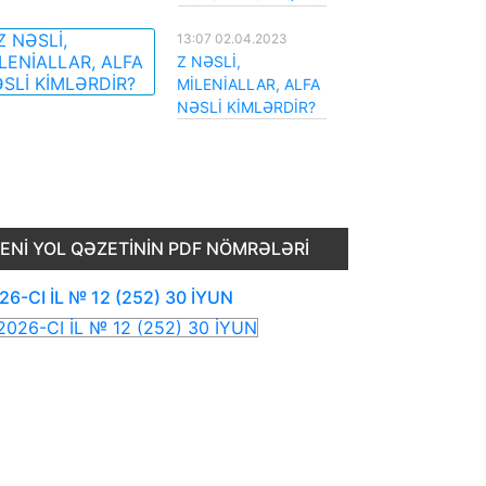
13:07 02.04.2023
Z NƏSLİ,
MİLENİALLAR, ALFA
NƏSLİ KİMLƏRDİR?
ENI YOL QƏZETININ PDF NÖMRƏLƏRI
26-CI İL № 12 (252) 30 İYUN