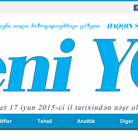
liflər
Təhsil
Analitik
Digər