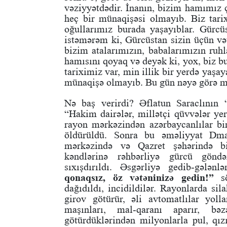
vəziyyətdədir. İnanın, bizim hamımız 
heç bir münaqişəsi olmayıb. Biz tar
oğullarımız burada yaşayıblar. Gür
istəmərəm ki, Gürcüstan sizin üçün v
bizim atalarımızın, babalarımızın ruh
hamısını qoyaq və deyək ki, yox, biz b
tariximiz var, min illik bir yerdə yaşa
münaqişə olmayıb. Bu gün nəyə görə mü
Nə baş verirdi? Əflatun Saraclının
“Hakim dairələr, millətçi qüvvələr yer
rayon mərkəzindən azərbaycanlılar bir
öldürüldü. Sonra bu əməliyyat Dman
mərkəzində və Qazret şəhərində bi
kəndlərinə rəhbərliyə gürcü göndə
sıxışdırıldı. Əsgərliyə gedib-gələ
qonaqsız, öz vətəninizə gedin!”
sö
dağıdıldı, incidildilər. Rayonlarda si
girov götürür, əli avtomatlılar yolla
maşınları, mal-qaranı aparır, bə
götürdüklərindən milyonlarla pul, qızı