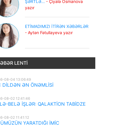
ŞƏRTLƏ...
- Çiyalə Osmanova
yazır
ETİMADIMIZI İTİRƏN XƏBƏRLƏR
- Aytən Fətullayeva yazır
ƏBƏR LENTI
6-08-04 13:06:49
 DİLDƏN ƏN ÖNƏMLİSİ
6-08-02 12:41:46
LƏ-BELƏ İŞLƏR: QALAKTİON TABİDZE
6-08-02 11:41:12
ÜMÜZÜN YARATDIĞI İMİC