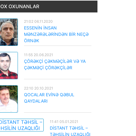
OX OXUNANLAR
21:02 06.11.2020
ESSENİN İNSAN
MƏNZƏRƏLƏRİNDƏN BİR NEÇƏ
ÖRNƏK
11:55 20.06.2021
ÇÖRƏKÇİ ÇƏKMƏÇİLƏR VƏ YA
ÇƏKMƏÇİ ÇÖRƏKÇİLƏR
22:10 20.10.2021
QOCALAR EVİNƏ QƏBUL
QAYDALARI
11:41 05.01.2021
DİSTANT TƏHSİL –
TƏHSİLİN UZAQLIĞI