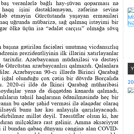
 baş verənlərlə bağlı hay-şüvən qoparması nə
haqq işini dəstəkləməyən, zəfərinə sevinə
ələb etməyin Gürcüstanda yaşayan erməniləri
amaq uğrunda mübarizə, sağ qalmaq istəyimi bir
gər ölkə üçün isə “ədalət carçısı” olmağa sövq
in başına gətirilən faciələri unutmaq vicdansızlıq
zenin prezidentliyinin ilk illərini xatırlayanlar
 tarixdir. Azərbaycanın müdaxiləsi və dəstəyi
də Gürcüstan azərbaycanlısı qalmazdı. Qalanlara
Y
dilər. Azərbaycan 90-cı illərdə Birinci Qarabağ
 işğal olunduğu çox çətin bir dövrdə Borçalıda
20
ı. 2020-ci ildə də İkinci Qarabağ müharibəsi
ydaşlar yenə də diqqətdən kənarda qalmadı,
lıların təhsil haqlarının ödənilməsində heç bir
nın bu qədər şəhid verməsi ilə əlaqədar olaraq
lsəydi bunu hər kəs anlayışla qarşılayacaqdı.
dirbilməz millət deyil. Təəssüflər olsun ki, hər
dıran milçəklərə rast gəlinir. Amma əksəriyyət
 İki il bundan qabaq dünyanı cənginə alan COVID-