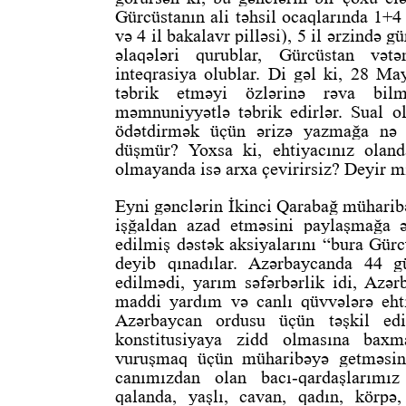
Gürcüstanın ali təhsil ocaqlarında 1+4 p
və 4 il bakalavr pilləsi), 5 il ərzində gü
əlaqələri qurublar, Gürcüstan vət
inteqrasiya olublar. Di gəl ki, 28 M
təbrik etməyi özlərinə rəva bil
məmnuniyyətlə təbrik edirlər. Sual olu
ödətdirmək üçün ərizə yazmağa nə m
düşmür? Yoxsa ki, ehtiyacınız olan
olmayanda isə arxa çevirirsiz? Deyir mi
Eyni gənclərin İkinci Qarabağ müharibə
işğaldan azad etməsini paylaşmağa ə
edilmiş dəstək aksiyalarını “bura Gürc
deyib qınadılar. Azərbaycanda 44 g
edilmədi, yarım səfərbərlik idi, Azərb
maddi yardım və canlı qüvvələrə eht
Azərbaycan ordusu üçün təşkil edil
konstitusiyaya zidd olmasına baxm
vuruşmaq üçün müharibəyə getməsini 
canımızdan olan bacı-qardaşlarımı
qalanda, yaşlı, cavan, qadın, körp