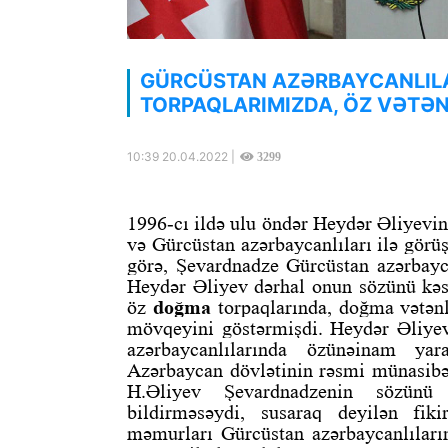
GÜRCÜSTAN AZƏRBAYCANLILARI
TORPAQLARIMIZDA, ÖZ VƏTƏN
10:39 20.04.2022 |
3299
1996-cı ildə ulu öndər Heydər Əliyevin
və Gürcüstan azərbaycanlıları ilə görüş
görə, Şevardnadze Gürcüstan azərbayc
Heydər Əliyev dərhal onun sözünü kəsm
öz
doğma
torpaqlarında, doğma vətən
mövqeyini göstərmişdi. Heydər Əliyev
azərbaycanlılarında özünəinam yara
Azərbaycan dövlətinin rəsmi münasibəti
H.Əliyev Şevardnadzenin sözünü
bildirməsəydi, susaraq deyilən fiki
məmurları Gürcüstan azərbaycanlıların