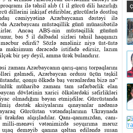
roqramı ilə təhsil alıb (1 il gürcü dili hazırlığı
Ç
rcü dillərini inkişaf etdiriblər, gürcülərlə dostluq
əndaş cəmiyyətinə Azərbaycanın dəstəyi ilə
ayda Azərbaycanı müstəqillik günü münasibətilə
mirlər. Ancaq ABŞ-nin müstəqillik gününü
nur, bəs 5 il dalbadal sizləri təhsil haqqınızı
əcbur edirdi? Sözlə əməliniz niyə üst-üstə
da maksimum dərəcədə istifadə edirsiz, lazım
lçək bir şey deyil, amma ürək bulandırır.
si zamanı Azərbaycanın qarış-qarış torpaqlarını
lləri gəlmədi, Azərbaycan ordusu üçün təşkil
üstandır, qonşu ölkədə baş verənlərdən bizə nə”
ünlük müharibə zamanı tam səfərbərlik elan
aycan dövlətinin xarici ölkələrdəki səfirlikləri
iyac olmadığını bəyan etmişdilər. Gürcüstanda
miş dəstək aksiyalarını qınayanlar nədənsə
ayaraq Gürcüstan vətəndaşlarının Ukraynada
ürəkdən alqışladılar. Qanı-qanımızdan, canı-
z milli-mənəvi vətənimizdə soyqırıma məruz
ə, uşaq deməyib qanına qəltan ediləndə susan