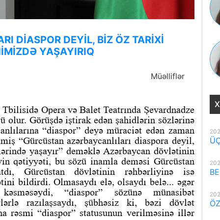
 DİASPOR DEYİL, BİZ ÖZ TARİXİ
İMİZDƏ YAŞAYIRIQ
Müəlliflər
X
 Tbilisidə Opera və Balet Teatrında Şevardnadze
ü olur. Görüşdə iştirak edən şahidlərin sözlərinə
anlılarına “diaspor” deyə müraciət edən zaman
202
iş “Gürcüstan azərbaycanlıları diaspora deyil,
ÜÇ
lərində yaşayır” deməklə Azərbaycan dövlətinin
in qətiyyəti, bu sözü inamla deməsi Gürcüstan
202
tdı, Gürcüstan dövlətinin rəhbərliyinə isə
BE
ni bildirdi. Olmasaydı elə, olsaydı belə... əgər
 kəsməsəydi, “diaspor” sözünə münasibət
202
rlərlə razılaşsaydı, şübhəsiz ki, bəzi dövlət
ÖZ
a rəsmi “diaspor” statusunun verilməsinə illər