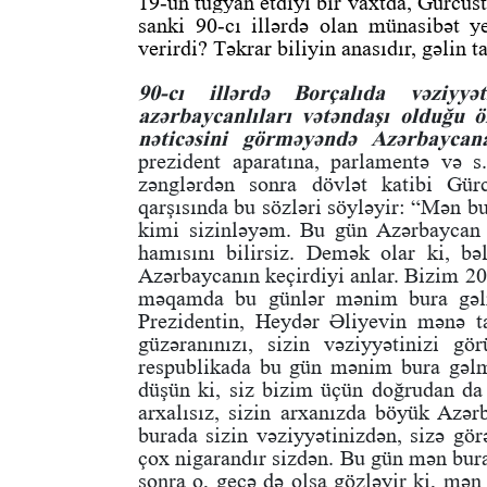
19-un tüğyan etdiyi bir vaxtda, Gürcüs
sanki 90-cı illərdə olan münasibət ye
verirdi? Təkrar biliyin anasıdır, gəlin 
90-cı illərdə Borçalıda vəziyy
azərbaycanlıları vətəndaşı olduğu 
nəticəsini görməyəndə Azərbaycana
prezident aparatına, parlamentə və s
zənglərdən sonra dövlət katibi Gür
qarşısında bu sözləri söyləyir: “Mən bu
kimi sizinləyəm. Bu gün Azərbaycan 
hamısını bilirsiz. Demək olar ki, bəl
Azərbaycanın keçirdiyi anlar. Bizim 20
məqamda bu günlər mənim bura gəlm
Prezidentin, Heydər Əliyevin mənə ta
güzəranınızı, sizin vəziyyətinizi gö
respublikada bu gün mənim bura gəl
düşün ki, siz bizim üçün doğrudan da ç
arxalısız, sizin arxanızda böyük Az
burada sizin vəziyyətinizdən, sizə gö
çox nigarandır sizdən. Bu gün mən bur
sonra o, gecə də olsa gözləyir ki, mə