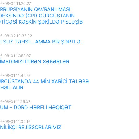
6-08-02 11:20:27
RRUPSİYANIN QAVRANILMASI
DEKSİNDƏ (CPI) GÜRCÜSTANIN
TİCƏSİ KƏSKİN ŞƏKİLDƏ PİSLƏŞİB
6-08-02 10:35:32
LSUZ TƏHSİL, AMMA BİR ŞƏRTLƏ...
6-08-01 12:58:07
İMADIMIZI İTİRƏN XƏBƏRLƏR
6-08-01 11:42:57
RCÜSTANDA 44 MİN XARİCİ TƏLƏBƏ
HSİL ALIR
6-08-01 11:15:08
ÜM – DÖRD HƏRFLİ HƏQİQƏT
6-08-01 11:02:16
NİLİKÇİ REJİSSORLARIMIZ