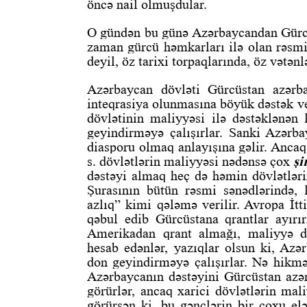
öncə nail olmuşdular.
O gündən bu günə Azərbaycandan Gürcü
zaman gürcü həmkarları ilə olan rəsmi
deyil, öz tarixi torpaqlarında, öz vətənl
Azərbaycan dövləti Gürcüstan azərba
inteqrasiya olunmasına böyük dəstək ve
dövlətinin maliyyəsi ilə dəstəklənən
geyindirməyə çalışırlar. Sanki Azərb
diasporu olmaq anlayışına gəlir. Ancaq
s. dövlətlərin maliyyəsi nədənsə çox
şi
dəstəyi almaq heç də həmin dövlətlər
Şurasının bütün rəsmi sənədlərində, l
azlıq” kimi qələmə verilir. Avropa İtt
qəbul edib Gürcüstana qrantlar ayırır
Amerikadan qrant almağı, maliyyə də
hesab edənlər, yazıqlar olsun ki, Azə
don geyindirməyə çalışırlar. Nə hikmə
Azərbaycanın dəstəyini Gürcüstan azər
görürlər, ancaq xarici dövlətlərin mal
görürsən ki, bu gənclərin bir çoxu elə