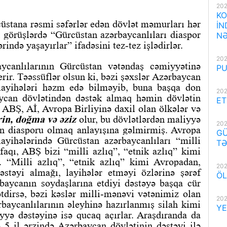
202
KO
stana rəsmi səfərlər edən dövlət məmurları hər
İN
 görüşlərdə “Gürcüstan azərbaycanlıları diaspor
NƏ
ərində yaşayırlar” ifadəsini tez-tez işlədirlər.
202
ycanlılarının Gürcüstan vətəndaş cəmiyyətinə
PU
rir. Təəssüflər olsun ki, bəzi şəxslər Azərbaycan
 layihələri həzm edə bilməyib, buna başqa don
202
aycan dövlətindən dəstək almaq həmin dövlətin
ET
 ABŞ, Aİ, Avropa Birliyinə daxil olan ölkələr və
rin, doğma və əziz
olur, bu dövlətlərdən maliyyə
202
in diasporu olmaq anlayışına gəlmirmiş. Avropa
GÜ
ayihələrində Gürcüstan azərbaycanlıları “milli
TƏ
ifaqı, ABŞ bizi “milli azlıq”, “etnik azlıq” kimi
. “Milli azlıq”, “etnik azlıq” kimi Avropadan,
202
stəyi almağı, layihələr etməyi özlərinə şərəf
ÖL
rbaycanın soydaşlarına etdiyi dəstəyə başqa cür
tdirsə, bəzi kəslər milli-mənəvi vətənimiz olan
202
baycanlılarının əleyhinə hazırlanmış silah kimi
YE
iyyə dəstəyinə isə qucaq açırlar. Araşdıranda da
 5 il ərzində Azərbaycan dövlətinin dəstəyi ilə