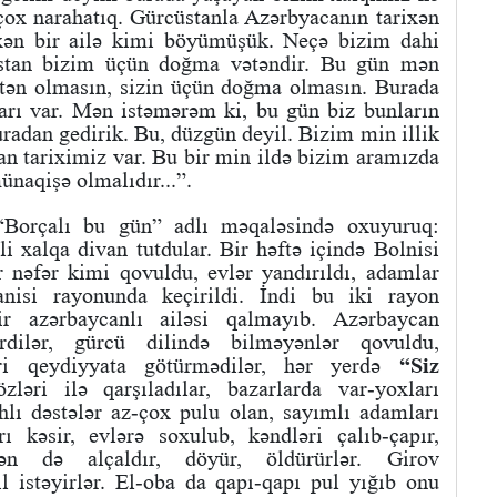
çox narahatıq. Gürcüstanla Azərbyacanın tarixən
ixən bir ailə kimi böyümüşük. Neçə bizim dahi
cüstan bizim üçün doğma vətəndir. Bu gün mən
ətən olmasın, sizin üçün doğma olmasın. Burada
ları var. Mən istəmərəm ki, bu gün biz bunların
uradan gedirik. Bu, düzgün deyil. Bizim min illik
yan tariximiz var. Bu bir min ildə bizim aramızda
naqişə olmalıdır...”.
 “Borçalı bu gün” adlı məqaləsində oxuyuruq:
li xalqa divan tutdular. Bir həftə içində Bolnisi
 nəfər kimi qovuldu, evlər yandırıldı, adamlar
isi rayonunda keçirildi. İndi bu iki rayon
r azərbaycanlı ailəsi qalmayıb. Azərbaycan
rdilər, gürcü dilində bilməyənlər qovuldu,
nləri qeydiyyata götürmədilər, hər yerdə
“Siz
zləri ilə qarşıladılar, bazarlarda var-yoxları
lahlı dəstələr az-çox pulu olan, sayımlı adamları
rı kəsir, evlərə soxulub, kəndləri çalıb-çapır,
zən də alçaldır, döyür, öldürürlər. Girov
l istəyirlər. El-oba da qapı-qapı pul yığıb onu