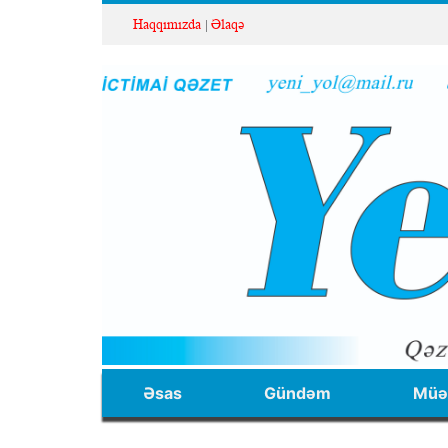
Haqqımızda
Əlaqə
Əsas
Gündəm
Müəl