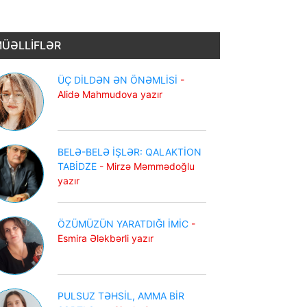
ÜƏLLİFLƏR
ÜÇ DİLDƏN ƏN ÖNƏMLİSİ
-
Alidə Mahmudova yazır
BELƏ-BELƏ İŞLƏR: QALAKTİON
TABİDZE
- Mirzə Məmmədoğlu
yazır
ÖZÜMÜZÜN YARATDIĞI İMİC
-
Esmira Ələkbərli yazır
PULSUZ TƏHSİL, AMMA BİR