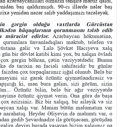
tan azərbaycanlıları olmazın təhqirə məruz qaldı,
nidən baş qaldırmışdı. 90-cı illərdə nələr baş
tarixə yenidən nəzər salıb yaddaşımızı təzələyək.
ətin gərgin olduğu vaxtlarda Gürcüstan
ölkədən hüquqlarının qorunmasını tələb edib
 müraciət edirlər.
Azərbaycan hökumətinə,
. qurumlara ünvanladıqları məktub, telefen və
cüstana gəlir və Lalə Şövkət Hacıyeva xalq
 gün bir dövlət katibi kimi yox, bu xalqın övladı
çox gərgin böhran, çətin vəziyyətdədir. Bunun
kə də tarixin ən faciəli səhifəsidir bu günlər
 faizdən çox torpaqlarımız işğal olunub. Belə bir
əyimi siz gərək özünüz qiymətləndirəsiz və
pşırığı ki, mən bura gəlim, sizi görüm, sizin
rüm... Özünüz bilin, belə bir ağır vəziyyətdə
məyimə özünüz qiymət verin. Ona görə də başa
ox əzizsiniz. Biz bir xalqıq, bir ailəyik və siz
ərbaycan xalqı var. Mənim bütün məlumatım var
rə narahatıq. Heydər Əliyevin də məlumtı var, o
adan gedib Şevardnadze ilə görüşəcəm, görüşdən
n gəlim deyim burada yaşayan bizim xalqımız nə