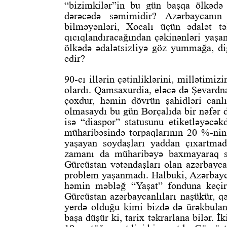
“bizimkilər”in bu gün başqa ölkədə
dərəcədə səmimidir? Azərbaycanın 
bilməyənləri, Xocalı üçün ədalət t
qıcıqlandıracağından çəkinənləri yaş
ölkədə ədalətsizliyə göz yummağa, di
edir?
90-cı illərin çətinliklərini, millətimiz
olardı. Qamsaxurdia, eləcə də Şevardnad
çoxdur, həmin dövrün şahidləri canlı
olmasaydı bu gün Borçalıda bir nəfər 
isə “diaspor” statusunu etiketləyəcək
müharibəsində torpaqlarının 20 %-nin
yaşayan soydaşları yaddan çıxartmad
zamanı da müharibəyə baxmayaraq so
Gürcüstan vətəndaşları olan azərbaycan
problem yaşanmadı. Halbuki, Azərbayca
həmin məbləğ “Yaşat” fonduna keçiri
Gürcüstan azərbaycanlıları naşükür, qə
yerdə olduğu kimi bizdə də ürəkbulan
başa düşür ki, tarix təkrarlana bilər.