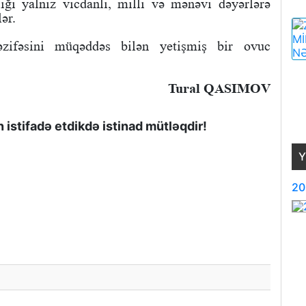
lığı yalnız vicdanlı, milli və mənəvi dəyərlərə
ər.
əzifəsini müqəddəs bilən yetişmiş bir ovuc
Tural QASIMOV
istifadə etdikdə istinad mütləqdir!
Y
20