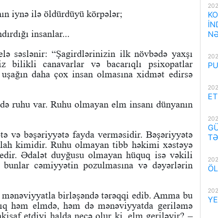
202
ın iynə ilə öldürdüyü körpələr;
KO
İN
ırdığı insanlar...
NƏ
ə səslənir: “Şagirdlərinizin ilk növbədə yaxşı
202
z bilikli canavarlar və bacarıqlı psixopatlar
PU
 uşağın daha çox insan olmasına xidmət edirsə
202
ET
 də ruhu var. Ruhu olmayan elm insanı dünyanın
202
GÜ
tə və bəşəriyyətə fayda verməsidir. Bəşəriyyətə
TƏ
ilah kimidir. Ruhu olmayan tibb həkimi xəstəyə
edir. Ədalət duyğusu olmayan hüquq isə vəkili
202
 bunlar cəmiyyətin pozulmasına və dəyərlərin
ÖL
202
lm mənəviyyatla birləşəndə tərəqqi edib. Amma bu
YE
anlıq həm elmdə, həm də mənəviyyatda geriləmə
kişaf etdiyi halda necə olur ki, elm geriləyir? –