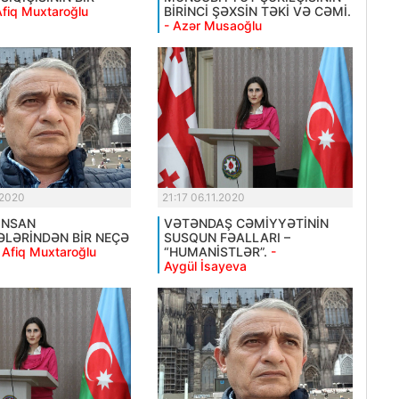
Afiq Muxtaroğlu
BİRİNCİ ŞƏXSİN TƏKİ VƏ CƏMİ.
- Azər Musaoğlu
.2020
21:17 06.11.2020
İNSAN
VƏTƏNDAŞ CƏMİYYƏTİNİN
LƏRİNDƏN BİR NEÇƏ
SUSQUN FƏALLARI –
 Afiq Muxtaroğlu
“HUMANİSTLƏR”.
-
Aygül İsayeva