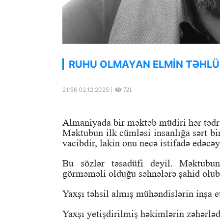
RUHU OLMAYAN ELMİN TƏHLÜ
21:56 02.12.2025 |
721
Almaniyada bir məktəb müdiri hər tədri
Məktubun ilk cümləsi insanlığa sərt bir
vacibdir, lakin onu necə istifadə edəc
Bu sözlər təsadüfi deyil. Məktubun
görməməli olduğu səhnələrə şahid olub
Yaxşı təhsil almış mühəndislərin inşa e
Yaxşı yetişdirilmiş həkimlərin zəhərləd