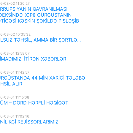
6-08-02 11:20:27
RRUPSİYANIN QAVRANILMASI
DEKSİNDƏ (CPI) GÜRCÜSTANIN
TİCƏSİ KƏSKİN ŞƏKİLDƏ PİSLƏŞİB
6-08-02 10:35:32
LSUZ TƏHSİL, AMMA BİR ŞƏRTLƏ...
6-08-01 12:58:07
İMADIMIZI İTİRƏN XƏBƏRLƏR
6-08-01 11:42:57
RCÜSTANDA 44 MİN XARİCİ TƏLƏBƏ
HSİL ALIR
6-08-01 11:15:08
ÜM – DÖRD HƏRFLİ HƏQİQƏT
6-08-01 11:02:16
NİLİKÇİ REJİSSORLARIMIZ