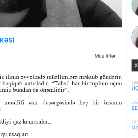
KƏSİ
Müəlliflər
X
s ilinin əvvəlində müəllimlərə məktub göndərir.
 həqiqəti xatırladır: “Təhsil hər bir toplum üçün
202
ÜÇ
əyimiz bundan da önəmlidir”.
 müəllifi əsir düşərgəsində heç bir insanın
202
BE
:
tdiyi qaz kameraları;
202
ÖZ
iyi uşaqlar;