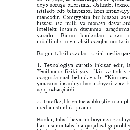
deyə soruşa bilərsiniz. Əslində, texno
istifadə edə bilməməsi həm mənəviyya
maneədir. Cəmiyyətin bir hissəsi sosia
hissəsi isə milli və mənəvi dəyərlər
intellekt insanın düşünmə, araşdırma
yaradır. Bütün bunlardan çıxan nə
müəllimlərin və təhsil ocaqlarının təsiri 
Bu gün təhsil ocaqları sosial media qarş
1. Texnologiya sürətlə inkişaf edir, l
Yenilənmə fiziki yox, fikir və tədris 
ocağında sual belə dəyişib: “Kim necə
yanaşma insanlığa hansı dəyəri verə b
açıq xəbərçisidir.
2. Tərəfkeşlik və təəssübkeşliyin ön p
media üstünlük qazanır.
Bunlar, təhsil həyatım boyunca gördüy
hər insanın təhsildə qarşılaşdığı prob