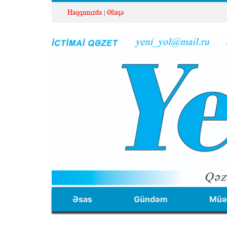
Haqqımızda
Əlaqə
Əsas
Gündəm
Müəl