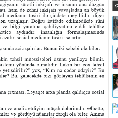
logiyanın sürətli inkişafı və insanın onu düzgün
Ç
tı, həm də zehni inkişafı yavaşladan ən böyük
l medianın təsiri ilə şiddətə meyillidir, digər
dən uzaqlaşır. Doğru istifadə edilmədikdə süni
 və bilgi yaratma qabiliyyətinə ciddi təhlükə
ticə aydındır: insanlığın formalaşmasında
azalır, sosial medianın təsiri isə artır.
ısında aciz qalırlar. Bunun iki səbəbi ola bilər:
akin təhsil müəssisələri özünü yeniləyə bilmir.
sistemi yönündə olmalıdır. Lakin bir çox təhsil
 yetişdirilir?” yox, “Kim nə qədər ödəyir?” Bu
ilər? Bu, gələcəkdə bizi gözləyən təhlükənin ən
lana çıxması. Ləyaqət arxa planda qaldıqca sosial
üm və analiz etdiyim müşahidələrimdir. Əlbəttə,
lemlər və gördüyü nüanslar fərqli ola bilər. Amma