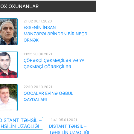
OX OXUNANLAR
21:02 06.11.2020
ESSENİN İNSAN
MƏNZƏRƏLƏRİNDƏN BİR NEÇƏ
ÖRNƏK
11:55 20.06.2021
ÇÖRƏKÇİ ÇƏKMƏÇİLƏR VƏ YA
ÇƏKMƏÇİ ÇÖRƏKÇİLƏR
22:10 20.10.2021
QOCALAR EVİNƏ QƏBUL
QAYDALARI
11:41 05.01.2021
DİSTANT TƏHSİL –
TƏHSİLİN UZAQLIĞI