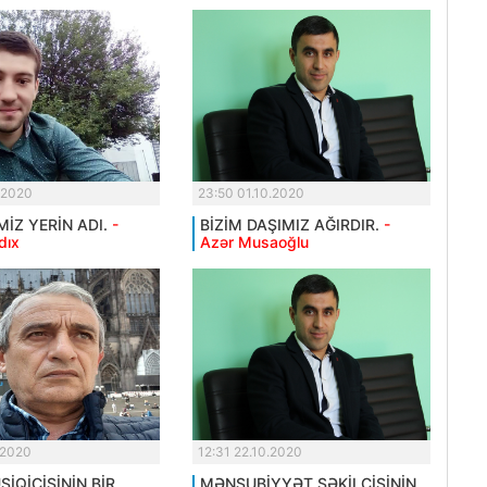
.2020
23:50 01.10.2020
MİZ YERİN ADI.
-
BİZİM DAŞIMIZ AĞIRDIR.
-
dıx
Azər Musaoğlu
.2020
12:31 22.10.2020
İQİÇİSİNİN BİR
MƏNSUBİYYƏT ŞƏKİLÇİSİNİN