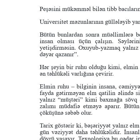
Peşəsini mükəmməl bilən tibb bacıların
Universitet məzunlarının güllələyib yand
Bütün bunlardan sonra müəllimlərə bel
insan olması üçün çalışın. Səylərini
yetişdirməsin. Oxuyub-yazmaq yalnız
dəyər qazanır”.
Hər şeyin bir ruhu olduğu kimi, elmin
ən təhlükəli varlığına çevirir.
Elmin ruhu – bilginin insana, cəmiyyə
fayda gətirməyən elm qatilin əlində s
yalnız “müştəri” kimi baxmağa sövq 
zalımı müdafiə etməyə aparır. Bütün
çöküşünə səbəb olur.
Tarix göstərir ki, bəşəriyyət yalnız e
gün vəziyyət daha təhlükəlidir. İns
dövrü yaşayır. Texnologiya bu qədər in