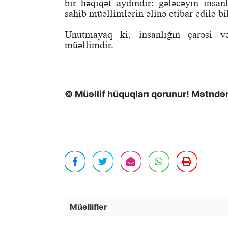
bir həqiqət aydındır: gələcəyin insan
sahib müəllimlərin əlinə etibar edilə bil
Unutmayaq ki, insanlığın çarəsi v
müəllimdir.
© Müəllif hüquqları qorunur! Mətndən 
Müəlliflər