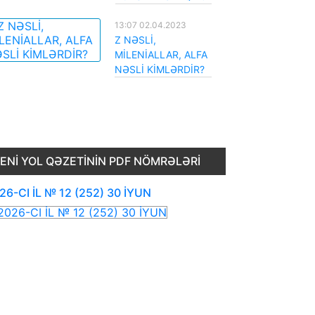
13:07 02.04.2023
Z NƏSLİ,
MİLENİALLAR, ALFA
NƏSLİ KİMLƏRDİR?
ENI YOL QƏZETININ PDF NÖMRƏLƏRI
26-CI İL № 12 (252) 30 İYUN