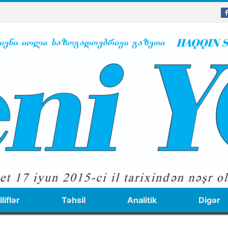
liflər
Təhsil
Analitik
Digər