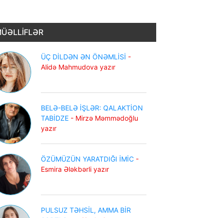
ÜƏLLİFLƏR
ÜÇ DİLDƏN ƏN ÖNƏMLİSİ
-
Alidə Mahmudova yazır
BELƏ-BELƏ İŞLƏR: QALAKTİON
TABİDZE
- Mirzə Məmmədoğlu
yazır
ÖZÜMÜZÜN YARATDIĞI İMİC
-
Esmira Ələkbərli yazır
PULSUZ TƏHSİL, AMMA BİR