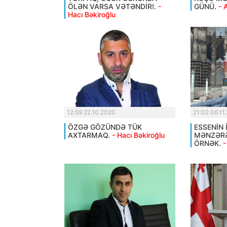
ÖLƏN VARSA VƏTƏNDİR!.
-
GÜNÜ.
- 
Hacı Bəkiroğlu
12:59 22.10.2020
21:02 06.11
ÖZGƏ GÖZÜNDƏ TÜK
ESSENİN 
AXTARMAQ.
- Hacı Bəkiroğlu
MƏNZƏRƏ
ÖRNƏK.
-