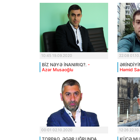
10:45 19.09.2020
22:08 01.10
BİZ NƏYƏ İNANIRIQ?.
-
ƏRİNDİYİ
Azər Musaoğlu
Həmid Sa
00:01 02.10.2020
12:26 22.10
TORPAQ, ƏGƏR UĞRUNDA
KÜÇƏ MUS