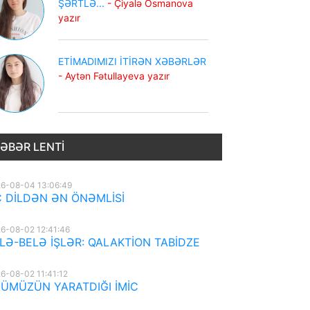
ŞƏRTLƏ...
- Çiyalə Osmanova
yazır
ETİMADIMIZI İTİRƏN XƏBƏRLƏR
- Aytən Fətullayeva yazır
ƏBƏR LENTI
6-08-04 13:06:49
 DİLDƏN ƏN ÖNƏMLİSİ
6-08-02 12:41:46
LƏ-BELƏ İŞLƏR: QALAKTİON TABİDZE
6-08-02 11:41:12
ÜMÜZÜN YARATDIĞI İMİC