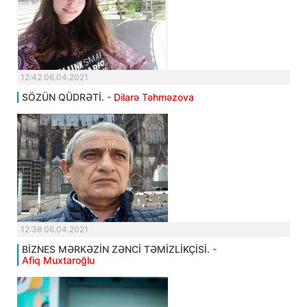
12:42 06.04.2021
SÖZÜN QÜDRƏTİ.
- Dilarə Təhməzova
12:38 06.04.2021
BİZNES MƏRKƏZİN ZƏNCİ TƏMİZLİKÇİSİ.
-
Afiq Muxtaroğlu