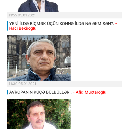
11:55 05.01.2021
YENİ İLDƏ BİÇMƏK ÜÇÜN KÖHNƏ İLDƏ NƏ ƏKMİSƏN?.
-
Hacı Bəkiroğlu
11:30 05.01.2021
AVROPANIN KÜÇƏ BÜLBÜLLƏRİ.
- Afiq Muxtaroğlu