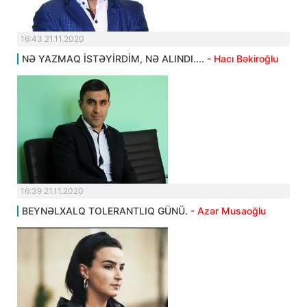
16:43 21.11.2020
NƏ YAZMAQ İSTƏYİRDİM, NƏ ALINDI....
- Hacı Bəkiroğlu
16:39 21.11.2020
BEYNƏLXALQ TOLERANTLIQ GÜNÜ.
- Azər Musaoğlu