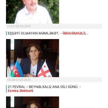
11:03 05.03.2021
EŞŞƏYİ OLMAYAN MƏMLƏKƏT.
- İBRAHİMXƏLİL .
12:39 07.03.2021
21 FEVRAL – BEYNƏLXALQ ANA DİLİ GÜNÜ.
-
Esmira Ələkbərli