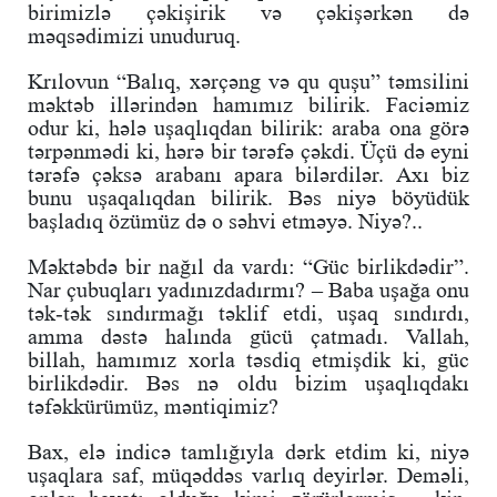
birimizlə çəkişirik və çəkişərkən də
məqsədimizi unuduruq.
Krılovun “Balıq, xərçəng və qu quşu” təmsilini
məktəb illərindən hamımız bilirik. Faciəmiz
odur ki, hələ uşaqlıqdan bilirik: araba ona görə
tərpənmədi ki, hərə bir tərəfə çəkdi. Üçü də eyni
tərəfə çəksə arabanı apara bilərdilər. Axı biz
bunu uşaqalıqdan bilirik. Bəs niyə böyüdük
başladıq özümüz də o səhvi etməyə. Niyə?..
Məktəbdə bir nağıl da vardı: “Güc birlikdədir”.
Nar çubuqları yadınızdadırmı? – Baba uşağa onu
tək-tək sındırmağı təklif etdi, uşaq sındırdı,
amma dəstə halında gücü çatmadı. Vallah,
billah, hamımız xorla təsdiq etmişdik ki, güc
birlikdədir. Bəs nə oldu bizim uşaqlıqdakı
təfəkkürümüz, məntiqimiz?
Bax, elə indicə tamlığıyla dərk etdim ki, niyə
uşaqlara saf, müqəddəs varlıq deyirlər. Deməli,