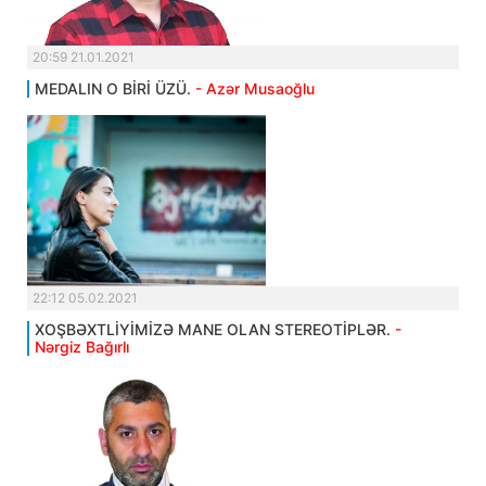
20:59 21.01.2021
MEDALIN O BİRİ ÜZÜ.
- Azər Musaoğlu
22:12 05.02.2021
XOŞBƏXTLİYİMİZƏ MANE OLAN STEREOTİPLƏR.
-
Nərgiz Bağırlı