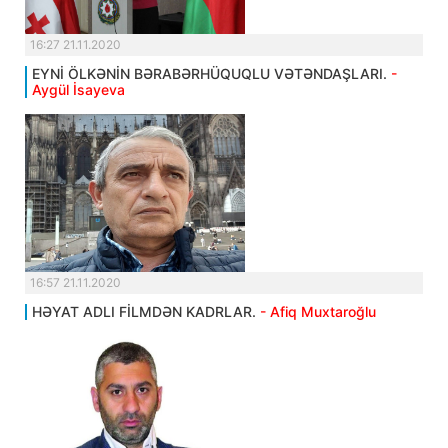
16:27 21.11.2020
EYNİ ÖLKƏNİN BƏRABƏRHÜQUQLU VƏTƏNDAŞLARI.
-
Aygül İsayeva
16:57 21.11.2020
HƏYAT ADLI FİLMDƏN KADRLAR.
- Afiq Muxtaroğlu