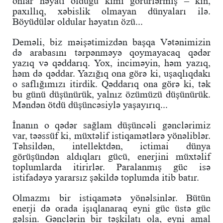
onlar həyatı olduğu kimi görürlərmiş – kin,
paxıllıq, xəbislik olmayan dünyaları ilə.
Böyüdülər oldular həyatın özü...
Deməli, biz məişətimizdən başqa Vətənimizin
də arabasını tərpənməyə qoymayacaq qədər
yazıq və qəddarıq. Yox, inciməyin, həm yazıq,
həm də qəddar. Yazığıq ona görə ki, uşaqlıqdakı
o saflığımızı itirdik. Qəddarıq ona görə ki, tək
bu günü düşünürük, yalnız özümüzü düşünürük.
Məndən ötdü düşüncəsiylə yaşayırıq...
İnanın o qədər sağlam düşüncəli gənclərimiz
var, təəssüf ki, müxtəlif istiqamətlərə yönəliblər.
Təhsildən, intellektdən, ictimai dünya
görüşündən aldıqları gücü, enerjini müxtəlif
toplumlarda itirirlər. Paralanmış güc isə
istifadəyə yararsız şəkildə toplumda itib batır.
Olmazmı bir istiqamətə yönəlsinlər. Bütün
enerji də orada işıqlanaraq eyni güc üstə güc
gəlsin. Gənclərin bir təşkilatı ola, eyni amal