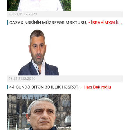
13:53 05.12.2020
QAZAX NƏBİNİN MÜZƏFFƏR MƏKTUBU.
- İBRAHİMXƏLİL .
13:51 21.12.2020
44 GÜNDƏ BİTƏN 30 İLLİK HƏSRƏT.
- Hacı Bəkiroğlu