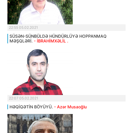
22:55 05.02.2021
SÜSƏN-SÜNBÜLDƏ HÜNDÜRLÜYƏ HOPPANMAQ
MƏŞQLƏRİ.
- İBRAHİMXƏLİL .
22:07 05.02.2021
HƏQİQƏTİN BÖYÜYÜ.
- Azər Musaoğlu