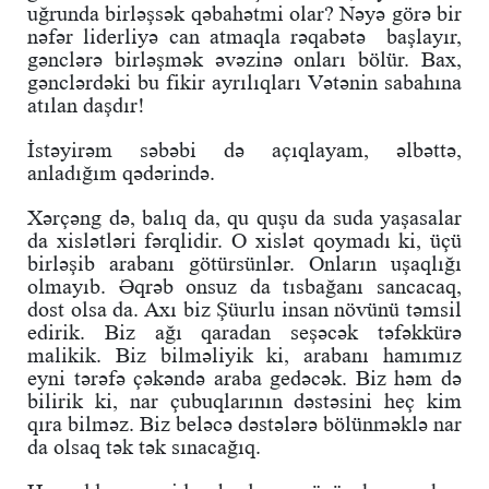
uğrunda birləşsək qəbahətmi olar? Nəyə görə bir
nəfər liderliyə can atmaqla rəqabətə başlayır,
gənclərə birləşmək əvəzinə onları bölür. Bax,
gənclərdəki bu fikir ayrılıqları Vətənin sabahına
atılan daşdır!
İstəyirəm səbəbi də açıqlayam, əlbəttə,
anladığım qədərində.
Xərçəng də, balıq da, qu quşu da suda yaşasalar
da xislətləri fərqlidir. O xislət qoymadı ki, üçü
birləşib arabanı götürsünlər. Onların uşaqlığı
olmayıb. Əqrəb onsuz da tısbağanı sancacaq,
dost olsa da. Axı biz Şüurlu insan növünü təmsil
edirik. Biz ağı qaradan seşəcək təfəkkürə
malikik. Biz bilməliyik ki, arabanı hamımız
eyni tərəfə çəkəndə araba gedəcək. Biz həm də
bilirik ki, nar çubuqlarının dəstəsini heç kim
qıra bilməz. Biz beləcə dəstələrə bölünməklə nar
da olsaq tək tək sınacağıq.