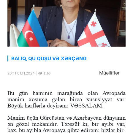
BALIQ, QU QUŞU VƏ XƏRÇƏNG
Müəlliflər
20:11 01.11.2024 |
1160
Bu gün hamının marağında olan Avropada
mənim xoşuma gələn bircə xüsusiyyət var.
Böyük hərflərlə deyirəm: VƏSSALAM.
Mənim üçün Gürcüstan və Azərbaycan dünyanın
ən gözəl məkanıdır. Təəssüf ki, bir ayıbı var,
bax, bu ayıbla Avropaya qibtə edirəm: bizlər bir-