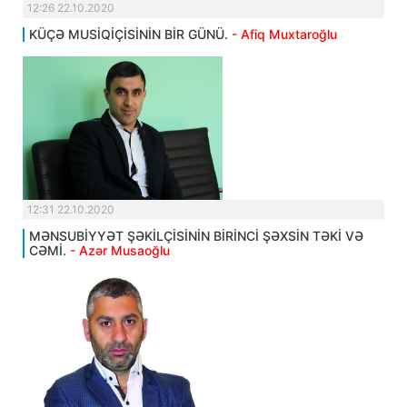
12:26 22.10.2020
KÜÇƏ MUSİQİÇİSİNİN BİR GÜNÜ.
- Afiq Muxtaroğlu
12:31 22.10.2020
MƏNSUBİYYƏT ŞƏKİLÇİSİNİN BİRİNCİ ŞƏXSİN TƏKİ VƏ
CƏMİ.
- Azər Musaoğlu