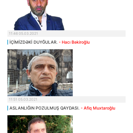
11:46 05.03.2021
İÇİMİZDƏKİ DUYĞULAR.
- Hacı Bəkiroğlu
11:51 05.03.2021
ASLANLIĞIN POZULMUŞ QAYDASI.
- Afiq Muxtaroğlu