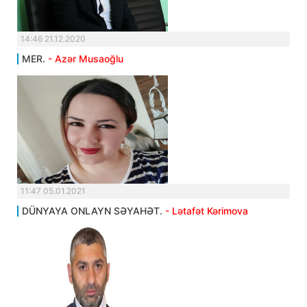
14:46 21.12.2020
MER.
- Azər Musaoğlu
11:47 05.01.2021
DÜNYAYA ONLAYN SƏYAHƏT.
- Lətafət Kərimova