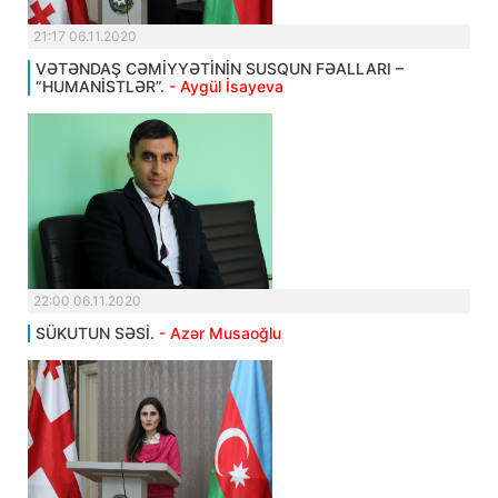
21:17 06.11.2020
VƏTƏNDAŞ CƏMİYYƏTİNİN SUSQUN FƏALLARI –
“HUMANİSTLƏR”.
- Aygül İsayeva
22:00 06.11.2020
SÜKUTUN SƏSİ.
- Azər Musaoğlu