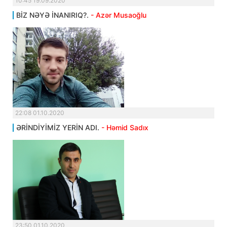
10:45 19.09.2020
BİZ NƏYƏ İNANIRIQ?.
- Azər Musaoğlu
22:08 01.10.2020
ƏRİNDİYİMİZ YERİN ADI.
- Həmid Sadıx
23:50 01.10.2020