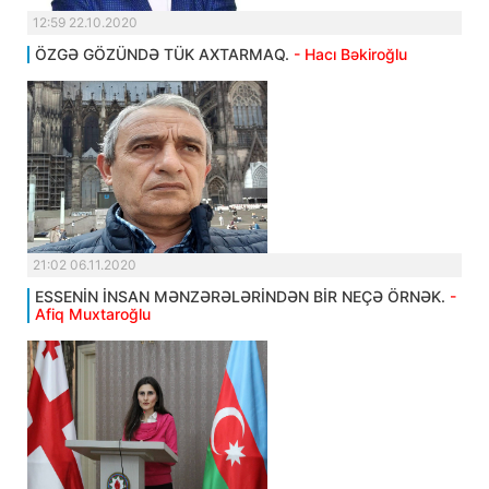
12:59 22.10.2020
ÖZGƏ GÖZÜNDƏ TÜK AXTARMAQ.
- Hacı Bəkiroğlu
21:02 06.11.2020
ESSENİN İNSAN MƏNZƏRƏLƏRİNDƏN BİR NEÇƏ ÖRNƏK.
-
Afiq Muxtaroğlu