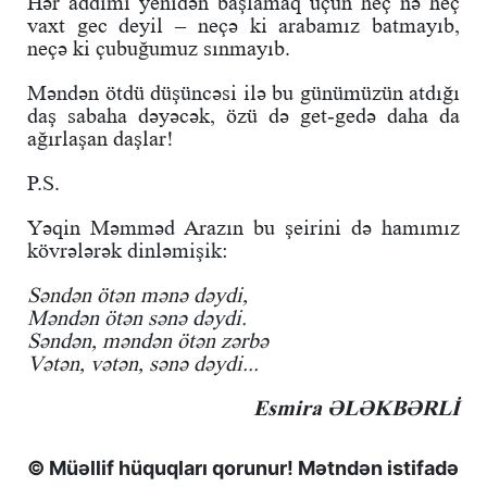
Hər addımı yenidən başlamaq üçün heç nə heç
vaxt gec deyil – neçə ki arabamız batmayıb,
neçə ki çubuğumuz sınmayıb.
Məndən ötdü düşüncəsi ilə bu günümüzün atdığı
daş sabaha dəyəcək, özü də get-gedə daha da
ağırlaşan daşlar!
P.S.
Yəqin Məmməd Arazın bu şeirini də hamımız
kövrələrək dinləmişik:
Səndən ötən mənə dəydi,
Məndən ötən sənə dəydi.
Səndən, məndən ötən zərbə
Vətən, vətən, sənə dəydi...
Esmira ƏLƏKBƏRLİ
© Müəllif hüquqları qorunur! Mətndən istifadə