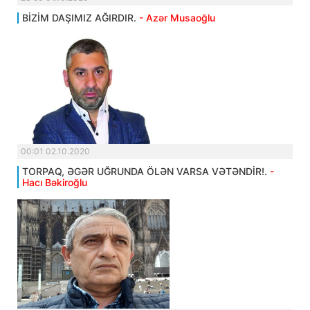
BİZİM DAŞIMIZ AĞIRDIR.
- Azər Musaoğlu
00:01 02.10.2020
TORPAQ, ƏGƏR UĞRUNDA ÖLƏN VARSA VƏTƏNDİR!.
-
Hacı Bəkiroğlu