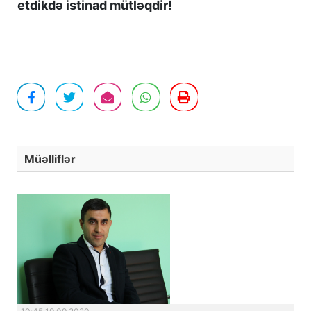
etdikdə istinad mütləqdir!
Müəlliflər