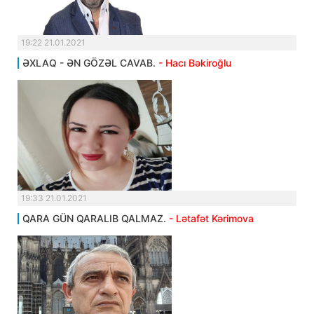
19:22 21.01.2021
ƏXLAQ - ƏN GÖZƏL CAVAB.
- Hacı Bəkiroğlu
19:33 21.01.2021
QARA GÜN QARALIB QALMAZ.
- Lətafət Kərimova