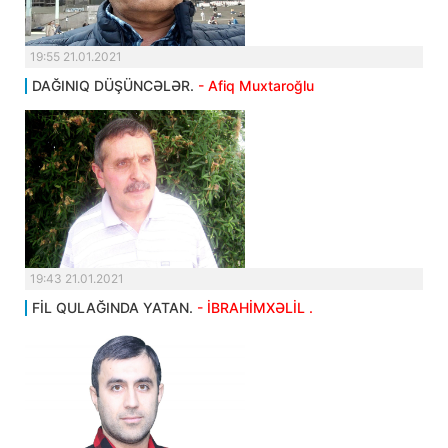
19:55 21.01.2021
DAĞINIQ DÜŞÜNCƏLƏR.
- Afiq Muxtaroğlu
19:43 21.01.2021
FİL QULAĞINDA YATAN.
- İBRAHİMXƏLİL .