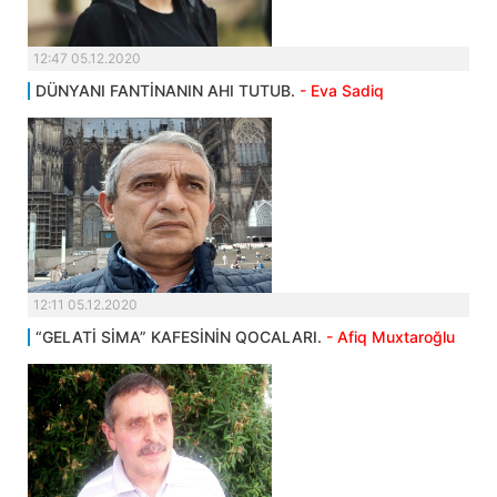
12:47 05.12.2020
DÜNYANI FANTİNANIN AHI TUTUB.
- Eva Sadiq
12:11 05.12.2020
“GELATİ SİMA” KAFESİNİN QOCALARI.
- Afiq Muxtaroğlu