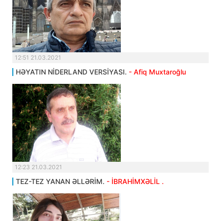
12:51 21.03.2021
HƏYATIN NİDERLAND VERSİYASI.
- Afiq Muxtaroğlu
12:23 21.03.2021
TEZ-TEZ YANAN ƏLLƏRİM.
- İBRAHİMXƏLİL .