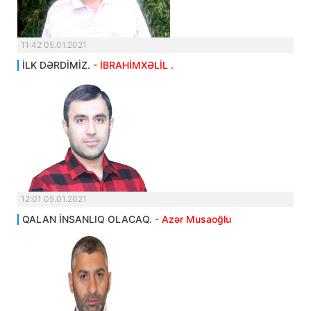
11:42 05.01.2021
İLK DƏRDİMİZ.
- İBRAHİMXƏLİL .
12:01 05.01.2021
QALAN İNSANLIQ OLACAQ.
- Azər Musaoğlu