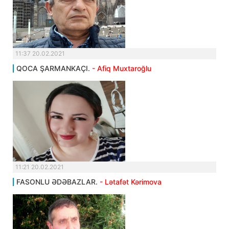
11:37 20.02.2021
QOCA ŞARMANKAÇI.
- Afiq Muxtaroğlu
11:21 20.02.2021
FASONLU ƏDƏBAZLAR.
- Lətafət Kərimova