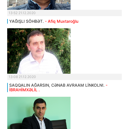
13:52 21.12.2020
YAĞIŞLI SÖHBƏT.
- Afiq Muxtaroğlu
13:08 21.12.2020
SAQQALIN AĞARSIN, CƏNAB AVRAAM LİNKOLN!.
-
İBRAHİMXƏLİL .