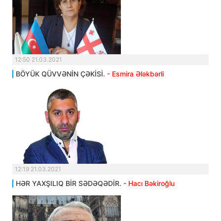
12:50 21.03.2021
BÖYÜK QÜVVƏNİN ÇƏKİSİ.
- Esmira Ələkbərli
12:19 21.03.2021
HƏR YAXŞILIQ BİR SƏDƏQƏDİR.
- Hacı Bəkiroğlu