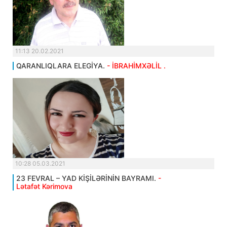
11:13 20.02.2021
QARANLIQLARA ELEGİYA.
- İBRAHİMXƏLİL .
10:28 05.03.2021
23 FEVRAL – YAD KİŞİLƏRİNİN BAYRAMI.
-
Lətafət Kərimova