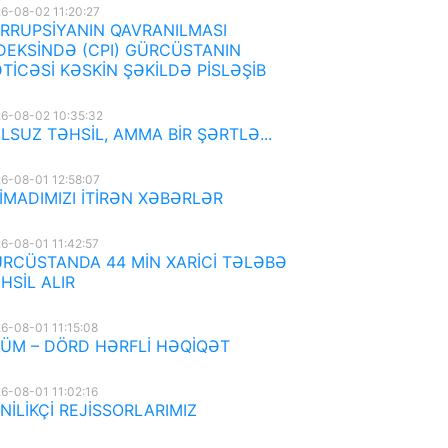
6-08-02 11:20:27
RRUPSİYANIN QAVRANILMASI
DEKSİNDƏ (CPI) GÜRCÜSTANIN
TİCƏSİ KƏSKİN ŞƏKİLDƏ PİSLƏŞİB
6-08-02 10:35:32
LSUZ TƏHSİL, AMMA BİR ŞƏRTLƏ...
6-08-01 12:58:07
İMADIMIZI İTİRƏN XƏBƏRLƏR
6-08-01 11:42:57
RCÜSTANDA 44 MİN XARİCİ TƏLƏBƏ
HSİL ALIR
6-08-01 11:15:08
ÜM – DÖRD HƏRFLİ HƏQİQƏT
6-08-01 11:02:16
NİLİKÇİ REJİSSORLARIMIZ