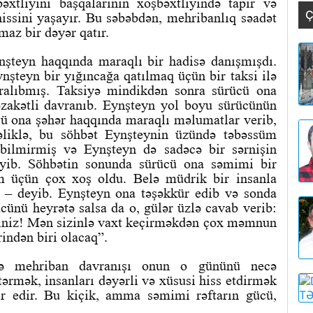
xtliyini başqalarının xoşbəxtliyində tapır və
Ç
issini yaşayır. Bu səbəbdən, mehribanlıq səadət
az bir dəyər qatır.
şteyn haqqında maraqlı bir hadisə danışmışdı.
şteyn bir yığıncağa qatılmaq üçün bir taksi ilə
aralıbmış. Taksiyə mindikdən sonra sürücü ona
əzakətli davranıb. Eynşteyn yol boyu sürücünün
cü ona şəhər haqqında maraqlı məlumatlar verib,
əliklə, bu söhbət Eynşteynin üzündə təbəssüm
bilmirmiş və Eynşteyn də sadəcə bir sərnişin
əyib. Söhbətin sonunda sürücü ona səmimi bir
m üçün çox xoş oldu. Belə müdrik bir insanla
, – deyib. Eynşteyn ona təşəkkür edib və sonda
ünü heyrətə salsa da o, gülər üzlə cavab verib:
iniz! Mən sizinlə vaxt keçirməkdən çox məmnun
indən biri olacaq”.
və mehriban davranışı onun o gününü necə
tərmək, insanları dəyərli və xüsusi hiss etdirmək
sir edir. Bu kiçik, amma səmimi rəftarın gücü,