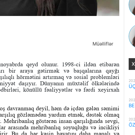
Müəlliflər
oyabrda qeyd olunur. 1998-ci ildən etibarən
X
rı bir araya gətirmək və başqalarına qayğı
şılıqlı hörmətini artırmaq və sosial problemləri
202
iyyət daşıyır. Dünyanın müxtəlif ölkələrində
ÜÇ
birləri, könüllü fəaliyyətlər və fərdi xeyirxah
202
BE
xoş davranmaq deyil, həm də içdən gələn səmimi
 qarşılıq gözləmədən yardım etmək, dəstək olmaq
202
. Mehribanlıq göstərən insan qarşılığında sevgi,
ÖZ
ar arasında mehribanlıq soyuqluğu və incikliyi
tirir. Bu da hər kəsin həyatını daha mənalı və