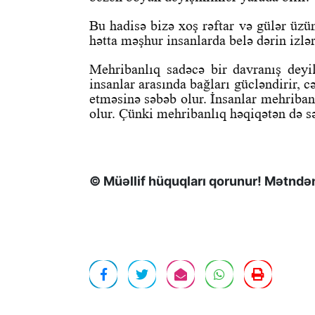
Bu hadisə bizə xoş rəftar və gülər üzün
hətta məşhur insanlarda belə dərin izlə
Mehribanlıq sadəcə bir davranış deyi
insanlar arasında bağları gücləndirir, c
etməsinə səbəb olur.
İnsanlar mehriban 
olur. Çünki mehribanlıq həqiqətən də sə
© Müəllif hüquqları qorunur! Mətndən 