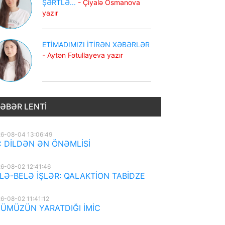
ŞƏRTLƏ...
- Çiyalə Osmanova
yazır
ETİMADIMIZI İTİRƏN XƏBƏRLƏR
- Aytən Fətullayeva yazır
ƏBƏR LENTI
6-08-04 13:06:49
 DİLDƏN ƏN ÖNƏMLİSİ
6-08-02 12:41:46
LƏ-BELƏ İŞLƏR: QALAKTİON TABİDZE
6-08-02 11:41:12
ÜMÜZÜN YARATDIĞI İMİC