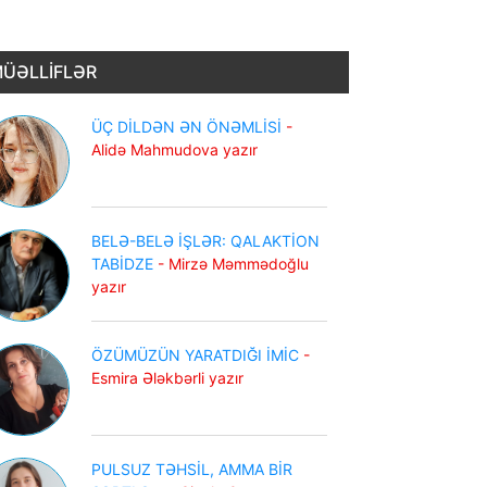
ÜƏLLİFLƏR
ÜÇ DİLDƏN ƏN ÖNƏMLİSİ
-
Alidə Mahmudova yazır
BELƏ-BELƏ İŞLƏR: QALAKTİON
TABİDZE
- Mirzə Məmmədoğlu
yazır
ÖZÜMÜZÜN YARATDIĞI İMİC
-
Esmira Ələkbərli yazır
PULSUZ TƏHSİL, AMMA BİR