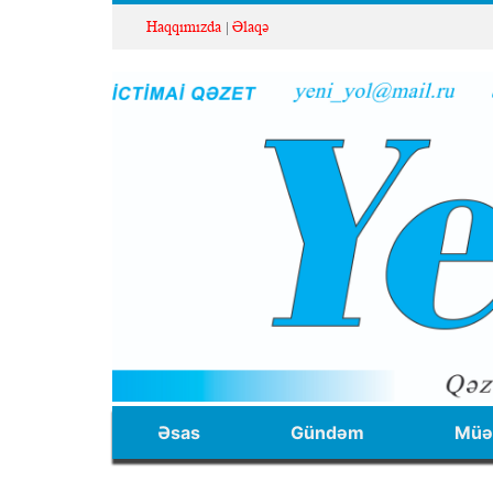
Haqqımızda
Əlaqə
Əsas
Gündəm
Müəl