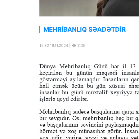
MEHRİBANLIQ SƏADƏTDİR
15:32 16.11.2024 |
1136
Dünya Mehribanlıq Günü hər il 13 n
keçirilən bu günün məqsədi insanla
göstərməyi aşılamaqdır. İnsanların qar
həll etmək üçün bu gün xüsusi əhəm
insanlar bu günü müxtəlif xeyriyyə təd
işlərlə qeyd edirlər.
Mehribanlıq sadəcə başqalarına qarşı 
bir sevgidir. Əsl mehribanlıq heç bir
və başqalarının sevincini paylaşmaqdır
hörmət və xoş münasibət görür. İnsanl
yox edir, yerinə sevgi və anlayış gə