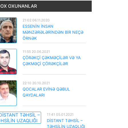
OX OXUNANLAR
21:02 06.11.2020
ESSENİN İNSAN
MƏNZƏRƏLƏRİNDƏN BİR NEÇƏ
ÖRNƏK
11:55 20.06.2021
ÇÖRƏKÇİ ÇƏKMƏÇİLƏR VƏ YA
ÇƏKMƏÇİ ÇÖRƏKÇİLƏR
22:10 20.10.2021
QOCALAR EVİNƏ QƏBUL
QAYDALARI
11:41 05.01.2021
DİSTANT TƏHSİL –
TƏHSİLİN UZAQLIĞI