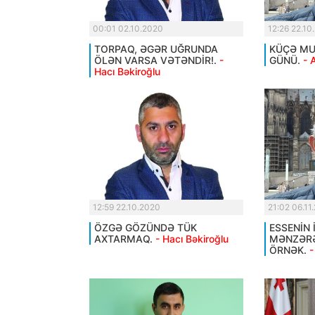
00:01 02.10.2020
12:26 22.10
TORPAQ, ƏGƏR UĞRUNDA
KÜÇƏ MUS
ÖLƏN VARSA VƏTƏNDİR!.
-
GÜNÜ.
- 
Hacı Bəkiroğlu
12:59 22.10.2020
21:02 06.11
ÖZGƏ GÖZÜNDƏ TÜK
ESSENİN 
AXTARMAQ.
- Hacı Bəkiroğlu
MƏNZƏRƏ
ÖRNƏK.
-