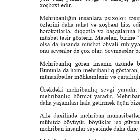
xoşbəxt edir.
Mehribanlığın insanlara psixoloji təs
özlərini daha rahat və xoşbəxt hiss ed
hərəkətlərlə, diqqətlə və başqalarına
müsbət təsir göstərir. Məsələn, birinə
olsa da insanda müsbət əhvali-ruhiyyə
onu sevənlər də çox olar. Sevməsələr b
Mehribanlıq görən insanın üzündə bi
Bununla da həm mehribanlıq göstərən, 
münasibətlər möhkəmlənir və qarşılıqlı
Ürəkdəki mehribanlıq sevgi yaradır.
mehribanlıq hörmət yaradır. Mehriba
daha yaşanılası hala gətirmək üçün bizə
Ailə daxilində mehriban münasibətlə
mühitdə böyüyür, böyüklər isə güvən
mehriban insanlar sayəsində daha dinc v