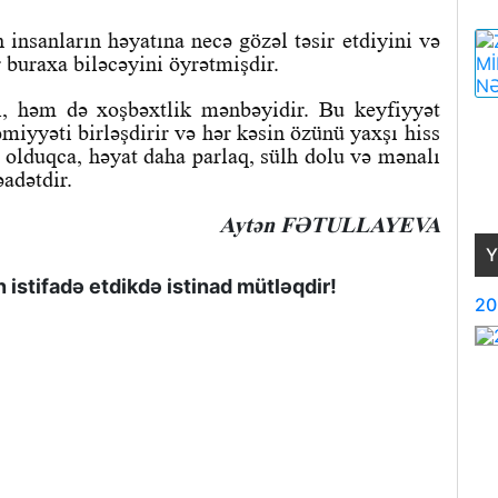
 insanların həyatına necə gözəl təsir etdiyini və
r buraxa biləcəyini öyrətmişdir.
l, həm də xoşbəxtlik mənbəyidir. Bu keyfiyyət
əmiyyəti birləşdirir və hər kəsin özünü yaxşı hiss
olduqca, həyat daha parlaq, sülh dolu və mənalı
adətdir.
Aytən FƏTULLAYEVA
Y
istifadə etdikdə istinad mütləqdir!
20