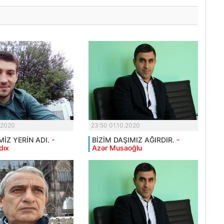
.2020
23:50 01.10.2020
MİZ YERİN ADI.
-
BİZİM DAŞIMIZ AĞIRDIR.
-
dıx
Azər Musaoğlu