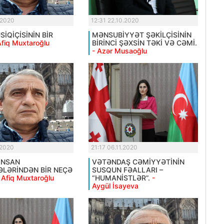
.2020
12:31 22.10.2020
İQİÇİSİNİN BİR
MƏNSUBİYYƏT ŞƏKİLÇİSİNİN
Afiq Muxtaroğlu
BİRİNCİ ŞƏXSİN TƏKİ VƏ CƏMİ.
- Azər Musaoğlu
.2020
21:17 06.11.2020
İNSAN
VƏTƏNDAŞ CƏMİYYƏTİNİN
LƏRİNDƏN BİR NEÇƏ
SUSQUN FƏALLARI –
 Afiq Muxtaroğlu
“HUMANİSTLƏR”.
-
Aygül İsayeva