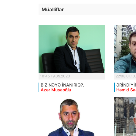
Müəlliflər
10:45 19.09.2020
22:08 01.10
BİZ NƏYƏ İNANIRIQ?.
-
ƏRİNDİYİ
Azər Musaoğlu
Həmid Sa