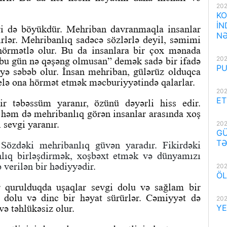
202
KO
İN
iri də böyükdür. Mehriban davranmaqla insanlar
NƏ
irlər. Mehribanlıq sadəcə sözlərlə deyil, səmimi
 hörmətlə olur. Bu da insanlara bir çox mənada
202
 “bu gün nə qəşəng olmusan” demək sadə bir ifadə
PU
yə səbəb olur. İnsan mehriban, gülərüz olduqca
elə ona hörmət etmək məcburiyyətində qalarlar.
202
ET
r təbəssüm yaranır, özünü dəyərli hiss edir.
həm də mehribanlıq görən insanlar arasında xoş
 sevgi yaranır.
202
GÜ
TƏ
 Sözdəki mehribanlıq güvən yaradır. Fikirdəki
nlıq birləşdirmək, xoşbəxt etmək və dünyamızı
 verilən bir hədiyyədir.
202
ÖL
r qurulduqda uşaqlar sevgi dolu və sağlam bir
 dolu və dinc bir həyat sürürlər. Cəmiyyət də
202
ə təhlükəsiz olur.
YE