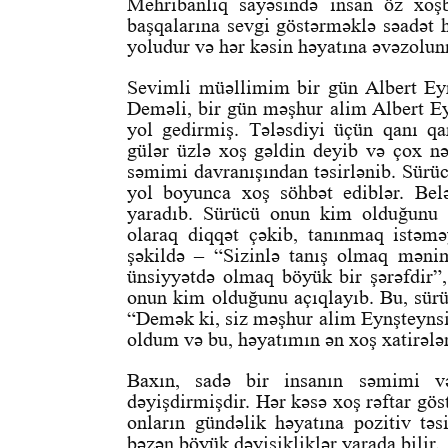
Mehribanlıq sayəsində insan öz xoşbə
başqalarına sevgi göstərməklə səadət h
yoludur və hər kəsin həyatına əvəzolunm
Sevimli müəllimim bir gün Albert Eyn
Deməli, bir gün məşhur alim Albert Eyn
yol gedirmiş. Tələsdiyi üçün qanı q
gülər üzlə xoş gəldin deyib və çox n
səmimi davranışından təsirlənib. Sürü
yol boyunca xoş söhbət ediblər. Bel
yaradıb. Sürücü onun kim olduğunu 
olaraq diqqət çəkib, tanınmaq istəm
şəkildə – “Sizinlə tanış olmaq məni
ünsiyyətdə olmaq böyük bir şərəfdir”
onun kim olduğunu açıqlayıb. Bu, sürüc
“Demək ki, siz məşhur alim Eynşteyns
oldum və bu, həyatımın ən xoş xatirələr
Baxın, sadə bir insanın səmimi 
dəyişdirmişdir. Hər kəsə xoş rəftar gös
onların gündəlik həyatına pozitiv tə
bəzən böyük dəyişikliklər yarada bilir.