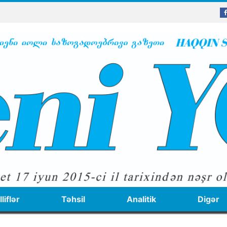
liflər
Təhsil
Analitik
Digər