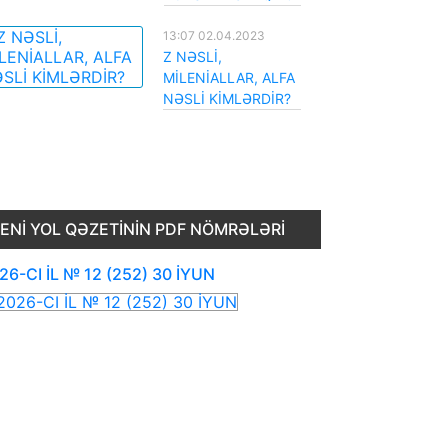
13:07 02.04.2023
Z NƏSLİ,
MİLENİALLAR, ALFA
NƏSLİ KİMLƏRDİR?
ENI YOL QƏZETININ PDF NÖMRƏLƏRI
26-CI İL № 12 (252) 30 İYUN