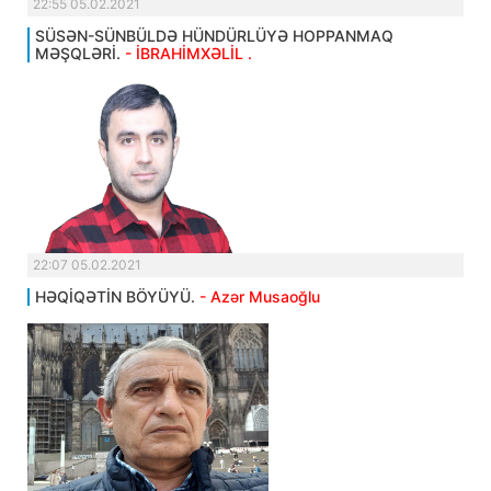
22:55 05.02.2021
SÜSƏN-SÜNBÜLDƏ HÜNDÜRLÜYƏ HOPPANMAQ
MƏŞQLƏRİ.
- İBRAHİMXƏLİL .
22:07 05.02.2021
HƏQİQƏTİN BÖYÜYÜ.
- Azər Musaoğlu