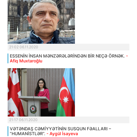
21:02 06.11.2020
ESSENİN İNSAN MƏNZƏRƏLƏRİNDƏN BİR NEÇƏ ÖRNƏK.
-
Afiq Muxtaroğlu
21:17 06.11.2020
VƏTƏNDAŞ CƏMİYYƏTİNİN SUSQUN FƏALLARI –
“HUMANİSTLƏR”.
- Aygül İsayeva