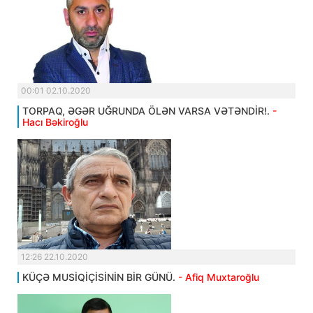
00:01 02.10.2020
TORPAQ, ƏGƏR UĞRUNDA ÖLƏN VARSA VƏTƏNDİR!.
-
Hacı Bəkiroğlu
12:26 22.10.2020
KÜÇƏ MUSİQİÇİSİNİN BİR GÜNÜ.
- Afiq Muxtaroğlu