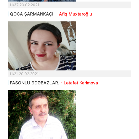
11:37 20.02.2021
QOCA ŞARMANKAÇI.
- Afiq Muxtaroğlu
11:21 20.02.2021
FASONLU ƏDƏBAZLAR.
- Lətafət Kərimova