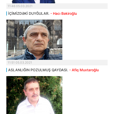
11:46 05.03.2021
İÇİMİZDƏKİ DUYĞULAR.
- Hacı Bəkiroğlu
11:51 05.03.2021
ASLANLIĞIN POZULMUŞ QAYDASI.
- Afiq Muxtaroğlu