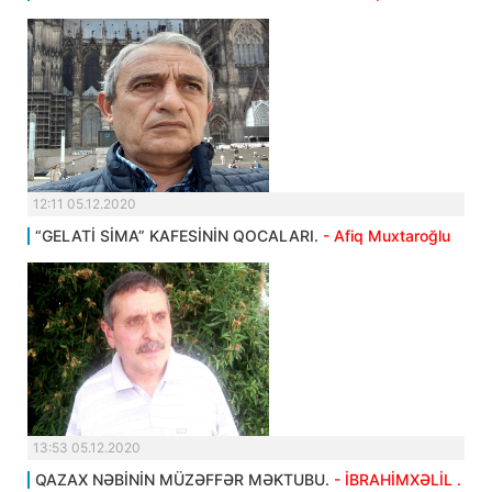
12:11 05.12.2020
“GELATİ SİMA” KAFESİNİN QOCALARI.
- Afiq Muxtaroğlu
13:53 05.12.2020
QAZAX NƏBİNİN MÜZƏFFƏR MƏKTUBU.
- İBRAHİMXƏLİL .