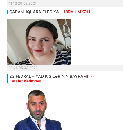
11:13 20.02.2021
QARANLIQLARA ELEGİYA.
- İBRAHİMXƏLİL .
10:28 05.03.2021
23 FEVRAL – YAD KİŞİLƏRİNİN BAYRAMI.
-
Lətafət Kərimova