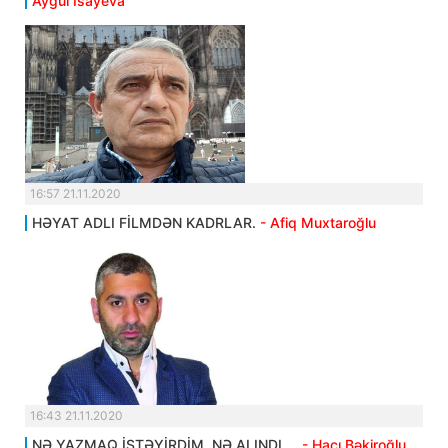
Aygül İsayeva
16:57 21.11.2020
HƏYAT ADLI FİLMDƏN KADRLAR.
- Afiq Muxtaroğlu
16:43 21.11.2020
NƏ YAZMAQ İSTƏYİRDİM, NƏ ALINDI....
- Hacı Bəkiroğlu