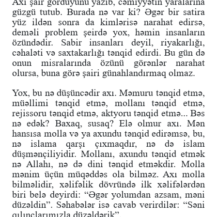
Axı şair gördüyünü yazıb, cəmiyyətin yaralarına
güzgü tutub. Burada nə var ki? Əgər bir satira
yüz ildən sonra da kimlərisə narahat edirsə,
deməli problem şeirdə yox, həmin insanların
özündədir. Sabir insanları deyil, riyakarlığı,
cəhaləti və saxtakarlığı tənqid edirdi. Bu gün də
onun misralarında özünü görənlər narahat
olursa, buna görə şairi günahlandırmaq olmaz.
Yox, bu nə düşüncədir axı. Məmuru tənqid etmə,
müəllimi tənqid etmə, mollanı tənqid etmə,
rejissoru tənqid etmə, aktyoru tənqid etmə... Bəs
nə edək? Baxaq, susaq? Elə olmur axı. Mən
hansısa molla və ya axundu tənqid edirəmsə, bu,
nə islama qarşı çıxmaqdır, nə də islam
düşmənçiliyidir. Mollanı, axundu tənqid etmək
nə Allahı, nə də dini tənqid etməkdir. Molla
mənim üçün müqəddəs ola bilməz. Axı molla
bilməlidir, xəlifəlik dövründə ilk xəlifələrdən
biri belə deyirdi: “Əgər yolumdan azsam, məni
düzəldin”. Səhabələr isə cavab verirdilər: “Səni
qılınclarımızla düzəldərik”.