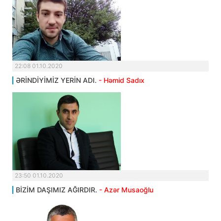
22:08 01.10.2020
ƏRİNDİYİMİZ YERİN ADI.
- Həmid Sadıx
23:50 01.10.2020
BİZİM DAŞIMIZ AĞIRDIR.
- Azər Musaoğlu