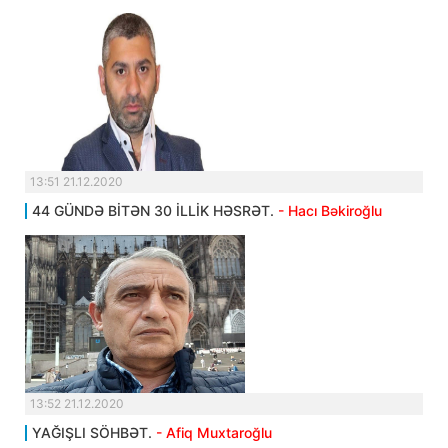
13:51 21.12.2020
44 GÜNDƏ BİTƏN 30 İLLİK HƏSRƏT.
- Hacı Bəkiroğlu
13:52 21.12.2020
YAĞIŞLI SÖHBƏT.
- Afiq Muxtaroğlu