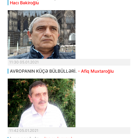
Hacı Bəkiroğlu
11:30 05.01.2021
AVROPANIN KÜÇƏ BÜLBÜLLƏRİ.
- Afiq Muxtaroğlu
11:42 05.01.2021