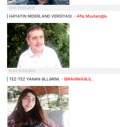
12:51 21.03.2021
HƏYATIN NİDERLAND VERSİYASI.
- Afiq Muxtaroğlu
12:23 21.03.2021
TEZ-TEZ YANAN ƏLLƏRİM.
- İBRAHİMXƏLİL .