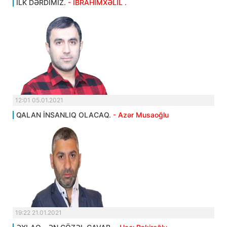
İLK DƏRDİMİZ.
- İBRAHİMXƏLİL .
12:01 05.01.2021
QALAN İNSANLIQ OLACAQ.
- Azər Musaoğlu
19:22 21.01.2021