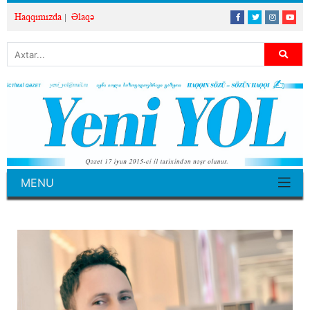
Haqqımızda
Əlaqə
MENU