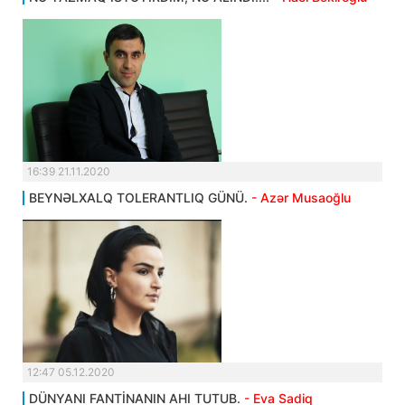
16:39 21.11.2020
BEYNƏLXALQ TOLERANTLIQ GÜNÜ.
- Azər Musaoğlu
12:47 05.12.2020
DÜNYANI FANTİNANIN AHI TUTUB.
- Eva Sadiq