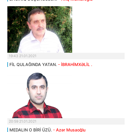
19:43 21.01.2021
FİL QULAĞINDA YATAN.
- İBRAHİMXƏLİL .
20:59 21.01.2021
MEDALIN O BİRİ ÜZÜ.
- Azər Musaoğlu