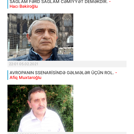
SAĞLAM FƏRD SAĞLAM CƏMİYYƏT DEMƏKDİR.
-
Hacı Bəkiroğlu
22:01 05.02.2021
AVROPANIN SSENARİSİNDƏ GƏLMƏLƏR ÜÇÜN ROL.
-
Afiq Muxtaroğlu