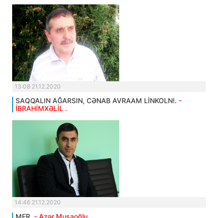
13:08 21.12.2020
SAQQALIN AĞARSIN, CƏNAB AVRAAM LİNKOLN!.
-
İBRAHİMXƏLİL .
14:46 21.12.2020
MER.
- Azər Musaoğlu