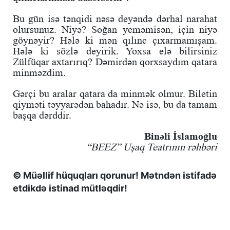
Bu gün isə tənqidi nəsə deyəndə dərhal narahat
olursunuz. Niyə? Soğan yeməmisən, için niyə
göynəyir? Hələ ki mən qılınc çıxarmamışam.
Hələ ki sözlə deyirik. Yoxsa elə bilirsiniz
Zülfüqar axtarırıq? Dəmirdən qorxsaydım qatara
minməzdim.
Gərçi bu aralar qatara da minmək olmur. Biletin
qiyməti təyyarədən bahadır. Nə isə, bu da tamam
başqa dərddir.
Binəli İslamoğlu
“BEEZ” Uşaq Teatrının rəhbəri
© Müəllif hüquqları qorunur! Mətndən istifadə
etdikdə istinad mütləqdir!