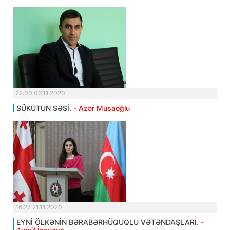
22:00 06.11.2020
SÜKUTUN SƏSİ.
- Azər Musaoğlu
16:27 21.11.2020
EYNİ ÖLKƏNİN BƏRABƏRHÜQUQLU VƏTƏNDAŞLARI.
-