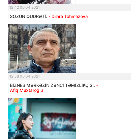
12:42 06.04.2021
SÖZÜN QÜDRƏTİ.
- Dilarə Təhməzova
12:38 06.04.2021
BİZNES MƏRKƏZİN ZƏNCİ TƏMİZLİKÇİSİ.
-
Afiq Muxtaroğlu