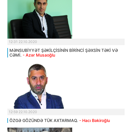
12:31 22.10.2020
MƏNSUBİYYƏT ŞƏKİLÇİSİNİN BİRİNCİ ŞƏXSİN TƏKİ VƏ
CƏMİ.
- Azər Musaoğlu
12:59 22.10.2020
ÖZGƏ GÖZÜNDƏ TÜK AXTARMAQ.
- Hacı Bəkiroğlu