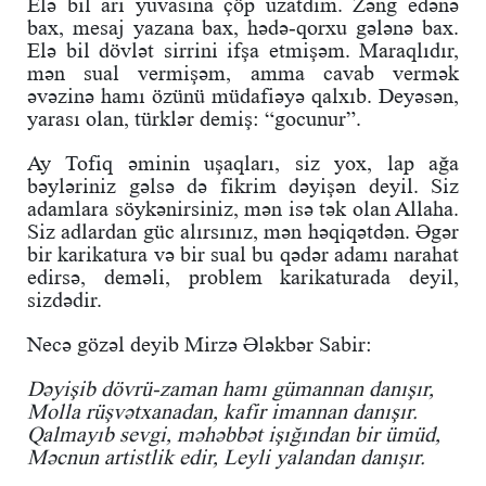
Elə bil arı yuvasına çöp uzatdım. Zəng edənə
bax, mesaj yazana bax, hədə-qorxu gələnə bax.
Elə bil dövlət sirrini ifşa etmişəm. Maraqlıdır,
mən sual vermişəm, amma cavab vermək
əvəzinə hamı özünü müdafiəyə qalxıb. Deyəsən,
yarası olan, türklər demiş: “gocunur”.
Ay Tofiq əminin uşaqları, siz yox, lap ağa
bəyləriniz gəlsə də fikrim dəyişən deyil. Siz
adamlara söykənirsiniz, mən isə tək olan Allaha.
Siz adlardan güc alırsınız, mən həqiqətdən. Əgər
bir karikatura və bir sual bu qədər adamı narahat
edirsə, deməli, problem karikaturada deyil,
sizdədir.
Necə gözəl deyib Mirzə Ələkbər Sabir:
Dəyişib dövrü-zaman hamı gümannan danışır,
Molla rüşvətxanadan, kafir imannan danışır.
Qalmayıb sevgi, məhəbbət işığından bir ümüd,
Məcnun artistlik edir, Leyli yalandan danışır.