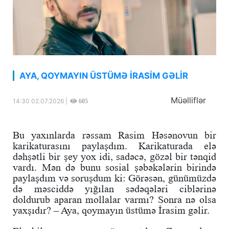
AYA, QOYMAYIN ÜSTÜMƏ İRASİM GƏLİR
Müəlliflər
14:30 02.07.2026 |
605
Bu yaxınlarda rəssam Rasim Həsənovun bir
karikaturasını paylaşdım. Karikaturada elə
dəhşətli bir şey yox idi, sadəcə, gözəl bir tənqid
vardı. Mən də bunu sosial şəbəkələrin birində
paylaşdım və soruşdum ki: Görəsən, günümüzdə
də məsciddə yığılan sədəqələri ciblərinə
doldurub aparan mollalar varmı? Sonra nə olsa
yaxşıdır? – Aya, qoymayın üstümə İrasim gəlir.