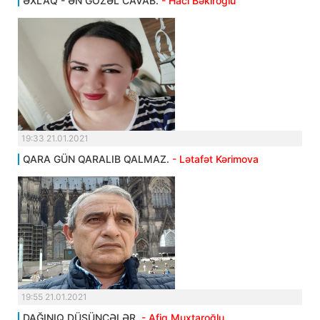
ƏXLAQ - ƏN GÖZƏL CAVAB.
- Hacı Bəkiroğlu
19:33 21.01.2021
QARA GÜN QARALIB QALMAZ.
- Lətafət Kərimova
19:55 21.01.2021
DAĞINIQ DÜŞÜNCƏLƏR.
- Afiq Muxtaroğlu