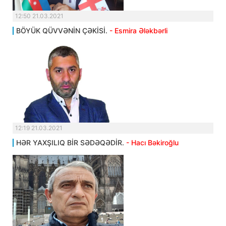
12:50 21.03.2021
BÖYÜK QÜVVƏNİN ÇƏKİSİ.
- Esmira Ələkbərli
12:19 21.03.2021
HƏR YAXŞILIQ BİR SƏDƏQƏDİR.
- Hacı Bəkiroğlu