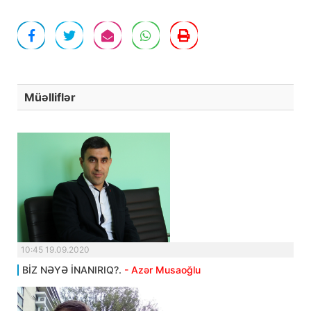
Müəlliflər
10:45 19.09.2020
BİZ NƏYƏ İNANIRIQ?.
- Azər Musaoğlu