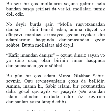
Bu şeir bir çox mollaların xoşuna gəlmir, hələ
bundan başqa şeirləri də var ki, mollaları təmiz
dəli edir.
Nə deyir burda şair. “Molla rüşvətxanadan
danışır” – dini təmsil edən, amma rüşvət və
dünyəvi mənfəət arxasıyca gedən riyakar din
adamlarının haqqında danışmasından gedir
söhbət. Bütün mollalara aid deyil.
“Kafir imandan danışır” – özünü dinsiz sayan və
ya dinə uzaq olan birinin iman haqqında
danışmasından gedir söhbət.
Bu gün bir çox adam Mirzə Ələkbər Sabiri
sevmir. Onu sevməyənlərin çoxu da bəllidir.
Amma, inanın ki, Sabir islamı bir çoxunuzdan
daha gözəl qavrayıb və yaşayıb (Ən azından
islam adından istifadə edib öz xeyirinə
danışanları yaxşı tənqid edib).