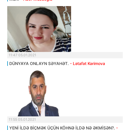
11:47 05.01.2021
DÜNYAYA ONLAYN SƏYAHƏT.
- Lətafət Kərimova
11:55 05.01.2021
YENİ İLDƏ BİÇMƏK ÜÇÜN KÖHNƏ İLDƏ NƏ ƏKMİSƏN?.
-