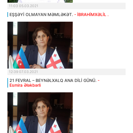
11:03 05.03.2021
EŞŞƏYİ OLMAYAN MƏMLƏKƏT.
- İBRAHİMXƏLİL .
12:39 07.03.2021
21 FEVRAL – BEYNƏLXALQ ANA DİLİ GÜNÜ.
-
Esmira Ələkbərli