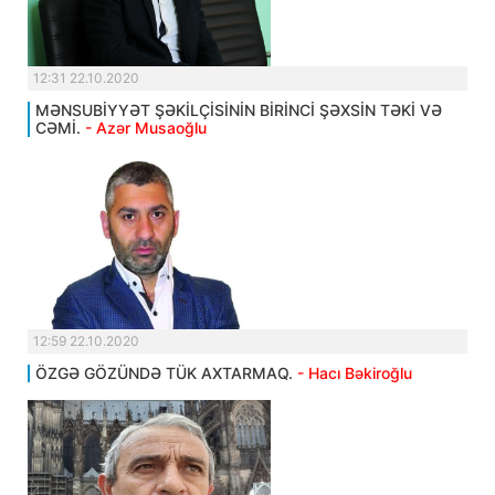
12:31 22.10.2020
MƏNSUBİYYƏT ŞƏKİLÇİSİNİN BİRİNCİ ŞƏXSİN TƏKİ VƏ
CƏMİ.
- Azər Musaoğlu
12:59 22.10.2020
ÖZGƏ GÖZÜNDƏ TÜK AXTARMAQ.
- Hacı Bəkiroğlu