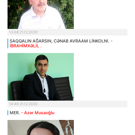
13:08 21.12.2020
SAQQALIN AĞARSIN, CƏNAB AVRAAM LİNKOLN!.
-
İBRAHİMXƏLİL .
14:46 21.12.2020
MER.
- Azər Musaoğlu