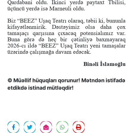
Qardabani oldu. İkinci yerdə paytaxt Tbilisi,
üçüncü yerdə isə Marneuli oldu.
Biz “BEEZ” Uşaq Teatrı olaraq, təbii ki, bununla
kifayətlənmirik. Dəstəyimiz olsa daha çox
tamaşaçı qarşısına çıxacaq potensialımız var.
Buna görə də heç bir çətinliyə baxmayaraq
2026-cı ildə “BEEZ” Uşaq Teatrı yeni tamaşalar
üzərində çalışmağa davam edəcək.
Binəli İslamoğlu
© Müəllif hüquqları qorunur! Mətndən istifadə
etdikdə istinad mütləqdir!