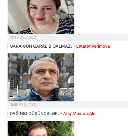
19:33 21.01.2021
QARA GÜN QARALIB QALMAZ.
- Lətafət Kərimova
19:55 21.01.2021
DAĞINIQ DÜŞÜNCƏLƏR.
- Afiq Muxtaroğlu