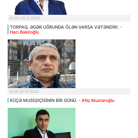
00:01 02.10.2020
TORPAQ, ƏGƏR UĞRUNDA ÖLƏN VARSA VƏTƏNDİR!.
-
Hacı Bəkiroğlu
12:26 22.10.2020
KÜÇƏ MUSİQİÇİSİNİN BİR GÜNÜ.
- Afiq Muxtaroğlu