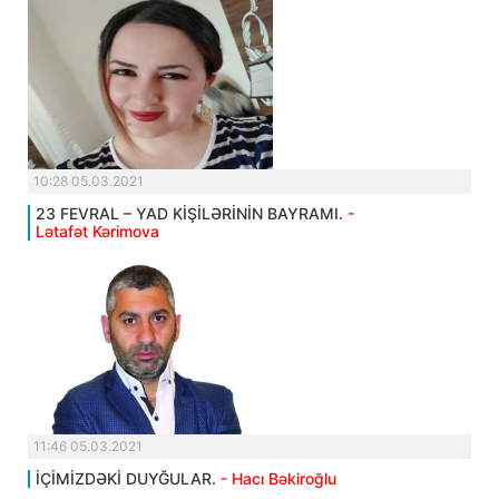
10:28 05.03.2021
23 FEVRAL – YAD KİŞİLƏRİNİN BAYRAMI.
-
Lətafət Kərimova
11:46 05.03.2021
İÇİMİZDƏKİ DUYĞULAR.
- Hacı Bəkiroğlu