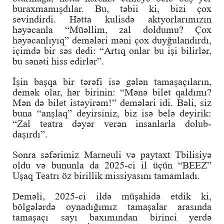
buraxmamışdılar. Bu, təbii ki, bizi çox
sevindirdi. Hətta kulisdə aktyorlarımızın
həyəcanla “Müəllim, zal doldumu? Çox
həyəcanlıyıq” demələri məni çox duyğulandırdı,
içimdə bir səs dedi: “Artıq onlar bu işi bilirlər,
bu sənəti hiss edirlər”.
İşin başqa bir tərəfi isə gələn tamaşaçıların,
demək olar, hər birinin: “Mənə bilet qaldımı?
Mən də bilet istəyirəm!” demələri idi. Bəli, siz
buna “anşlaq” deyirsiniz, biz isə belə deyirik:
“Zal teatra dəyər verən insanlarla dolub-
daşırdı”.
Sonra səfərimiz Marneuli və paytaxt Tbilisiyə
oldu və bununla da 2025-ci il üçün “BEEZ”
Uşaq Teatrı öz birillik missiyasını tamamladı.
Deməli, 2025-ci ildə müşahidə etdik ki,
bölgələrdə oynadığımız tamaşalar arasında
tamaşaçı sayı baxımından birinci yerdə