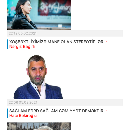
22:12 05.02.2021
XOŞBƏXTLİYİMİZƏ MANE OLAN STEREOTİPLƏR.
-
Nərgiz Bağırlı
22:06 05.02.2021
SAĞLAM FƏRD SAĞLAM CƏMİYYƏT DEMƏKDİR.
-
Hacı Bəkiroğlu