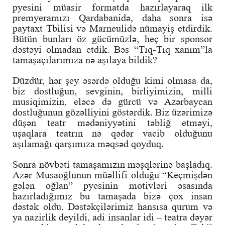
pyesini müasir formatda hazırlayaraq ilk
premyeramızı Qardabanidə, daha sonra isə
paytaxt Tbilisi və Marneulidə nümayiş etdirdik.
Bütün bunları öz gücümüzlə, heç bir sponsor
dəstəyi olmadan etdik. Bəs “Tıq-Tıq xanım”la
tamaşaçılarımıza nə aşılaya bildik?
Düzdür, hər şey əsərdə olduğu kimi olmasa da,
biz dostluğun, sevginin, birliyimizin, milli
musiqimizin, eləcə də gürcü və Azərbaycan
dostluğunun gözəlliyini göstərdik. Biz üzərimizə
düşən teatr mədəniyyətini təbliğ etməyi,
uşaqlara teatrın nə qədər vacib olduğunu
aşılamağı qarşımıza məqsəd qoyduq.
Sonra növbəti tamaşamızın məşqlərinə başladıq.
Azər Musaoğlunun müəllifi olduğu “Keçmişdən
gələn oğlan” pyesinin motivləri əsasında
hazırladığımız bu tamaşada bizə çox insan
dəstək oldu. Dəstəkçilərimiz hansısa qurum və
ya nazirlik deyildi, adi insanlar idi – teatra dəyər