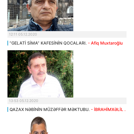
12:11 05.12.2020
“GELATİ SİMA” KAFESİNİN QOCALARI.
- Afiq Muxtaroğlu
13:53 05.12.2020
QAZAX NƏBİNİN MÜZƏFFƏR MƏKTUBU.
- İBRAHİMXƏLİL .