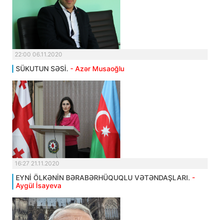
22:00 06.11.2020
SÜKUTUN SƏSİ.
- Azər Musaoğlu
16:27 21.11.2020
EYNİ ÖLKƏNİN BƏRABƏRHÜQUQLU VƏTƏNDAŞLARI.
-
Aygül İsayeva