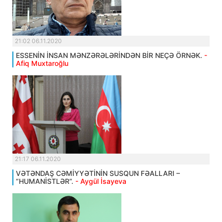
21:02 06.11.2020
ESSENİN İNSAN MƏNZƏRƏLƏRİNDƏN BİR NEÇƏ ÖRNƏK.
-
Afiq Muxtaroğlu
21:17 06.11.2020
VƏTƏNDAŞ CƏMİYYƏTİNİN SUSQUN FƏALLARI –
“HUMANİSTLƏR”.
- Aygül İsayeva