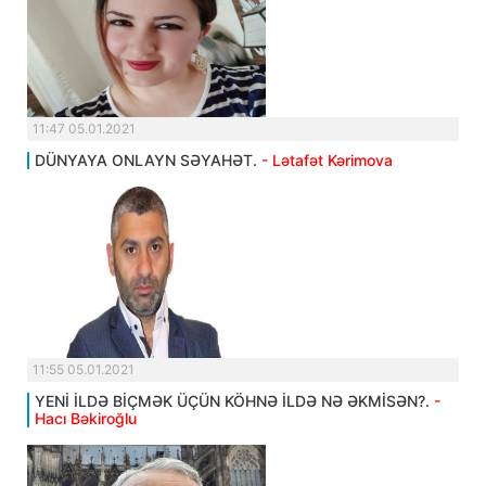
11:47 05.01.2021
DÜNYAYA ONLAYN SƏYAHƏT.
- Lətafət Kərimova
11:55 05.01.2021
YENİ İLDƏ BİÇMƏK ÜÇÜN KÖHNƏ İLDƏ NƏ ƏKMİSƏN?.
-
Hacı Bəkiroğlu