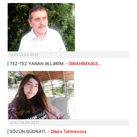
12:23 21.03.2021
TEZ-TEZ YANAN ƏLLƏRİM.
- İBRAHİMXƏLİL .
12:42 06.04.2021
SÖZÜN QÜDRƏTİ.
- Dilarə Təhməzova