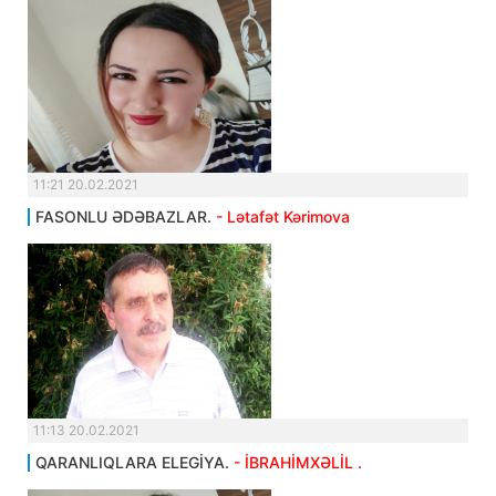
11:21 20.02.2021
FASONLU ƏDƏBAZLAR.
- Lətafət Kərimova
11:13 20.02.2021
QARANLIQLARA ELEGİYA.
- İBRAHİMXƏLİL .