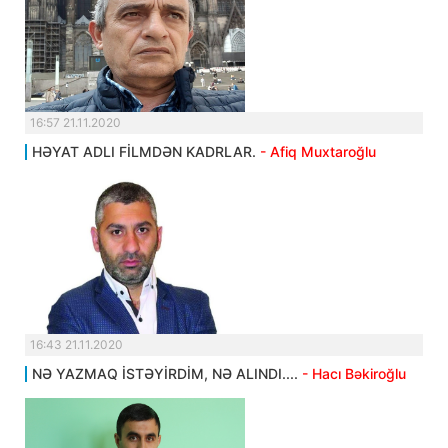
16:57 21.11.2020
HƏYAT ADLI FİLMDƏN KADRLAR.
- Afiq Muxtaroğlu
16:43 21.11.2020
NƏ YAZMAQ İSTƏYİRDİM, NƏ ALINDI....
- Hacı Bəkiroğlu