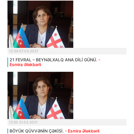
12:39 07.03.2021
21 FEVRAL – BEYNƏLXALQ ANA DİLİ GÜNÜ.
-
Esmira Ələkbərli
12:50 21.03.2021
BÖYÜK QÜVVƏNİN ÇƏKİSİ.
- Esmira Ələkbərli