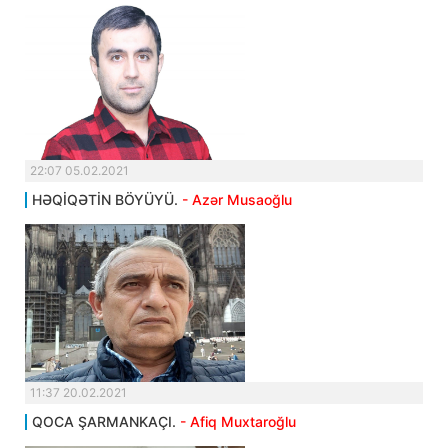
22:07 05.02.2021
HƏQİQƏTİN BÖYÜYÜ.
- Azər Musaoğlu
11:37 20.02.2021
QOCA ŞARMANKAÇI.
- Afiq Muxtaroğlu