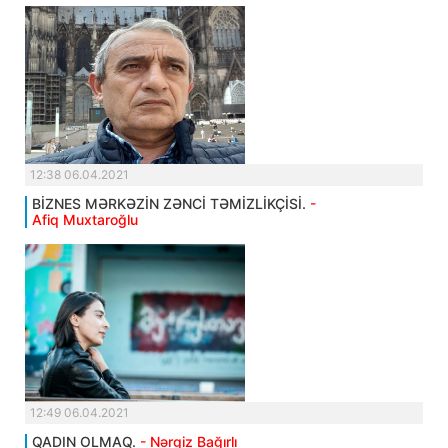
12:38 06.04.2021
BİZNES MƏRKƏZİN ZƏNCİ TƏMİZLİKÇİSİ.
-
Afiq Muxtaroğlu
12:49 06.04.2021
QADIN OLMAQ.
- Nərgiz Bağırlı