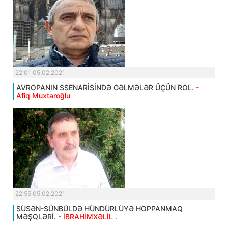
22:01 05.02.2021
AVROPANIN SSENARİSİNDƏ GƏLMƏLƏR ÜÇÜN ROL.
-
Afiq Muxtaroğlu
22:55 05.02.2021
SÜSƏN-SÜNBÜLDƏ HÜNDÜRLÜYƏ HOPPANMAQ
MƏŞQLƏRİ.
- İBRAHİMXƏLİL .