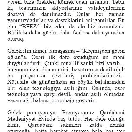
verən, bizə ürəkdən kömək edən insanlar. Təbii
ki, teatrımızın aktyorlarının valideynlərinin
dəstəyi də danılmazdır. Onlar hər zaman
yanımızdadırlar və dəstəklərini əsirgəmirlər. Bu
gün “BEEZ”i biz edən də elə biz özümüzük.
Birlikdə daha güclü, daha fəal və daha yaradıcı
oluruq.
Gələk ilin ikinci tamaşasına – “Keçmişdən gələn
oğlan”a. Əsəri ilk dəfə oxuduğum an məni
duyğulandırdı. Çünki müəllif sanki bizi yazıb –
bugünümüzü, dünənimizi, həyatımıza daxil olub
bir parçamıza çevrilmiş problemlərimizi...
Xüsusilə də günümüzün ən böyük bəlalarından
biri olan texnologiya asılılığını. Əslində, əsər
texnologiyaya qarşı deyil, ondan asılı olmadan
yaşamağı, balansı qorumağı göstərir.
Gələk premyeraya. Premyeramız Qardabani
Mədəniyyət Evində baş tutdu. Hər dəfə olduğu
kimi, Qardabani sakinləri zalda nəinki
oturmağa, hətta hərəkət etməyə belə boş yer