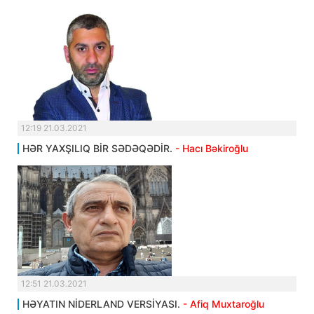
12:19 21.03.2021
HƏR YAXŞILIQ BİR SƏDƏQƏDİR.
- Hacı Bəkiroğlu
12:51 21.03.2021
HƏYATIN NİDERLAND VERSİYASI.
- Afiq Muxtaroğlu