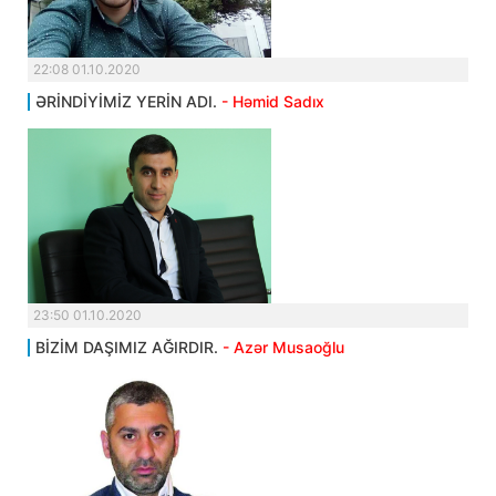
22:08 01.10.2020
ƏRİNDİYİMİZ YERİN ADI.
- Həmid Sadıx
23:50 01.10.2020
BİZİM DAŞIMIZ AĞIRDIR.
- Azər Musaoğlu