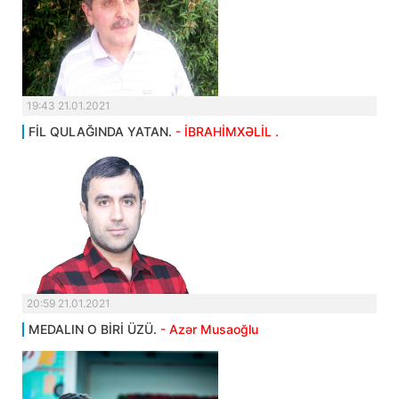
19:43 21.01.2021
FİL QULAĞINDA YATAN.
- İBRAHİMXƏLİL .
20:59 21.01.2021
MEDALIN O BİRİ ÜZÜ.
- Azər Musaoğlu