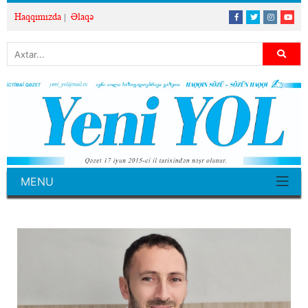
Haqqımızda
Əlaqə
MENU