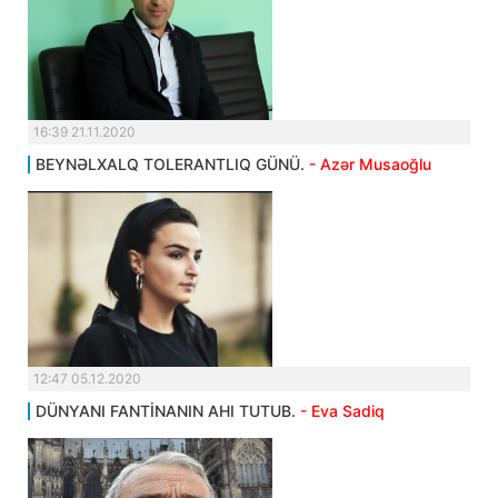
16:39 21.11.2020
BEYNƏLXALQ TOLERANTLIQ GÜNÜ.
- Azər Musaoğlu
12:47 05.12.2020
DÜNYANI FANTİNANIN AHI TUTUB.
- Eva Sadiq