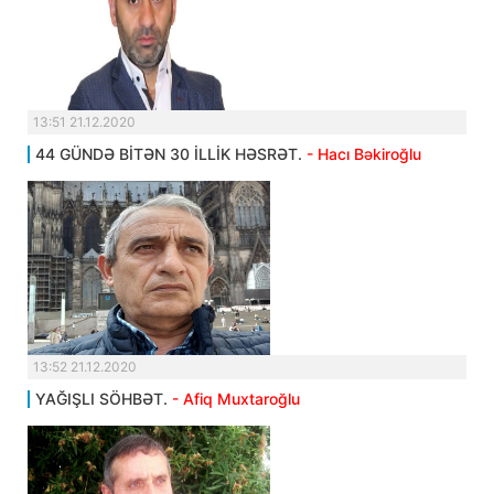
13:51 21.12.2020
44 GÜNDƏ BİTƏN 30 İLLİK HƏSRƏT.
- Hacı Bəkiroğlu
13:52 21.12.2020
YAĞIŞLI SÖHBƏT.
- Afiq Muxtaroğlu