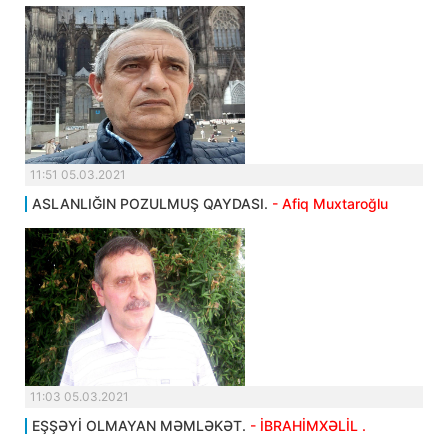
11:51 05.03.2021
ASLANLIĞIN POZULMUŞ QAYDASI.
- Afiq Muxtaroğlu
11:03 05.03.2021
EŞŞƏYİ OLMAYAN MƏMLƏKƏT.
- İBRAHİMXƏLİL .