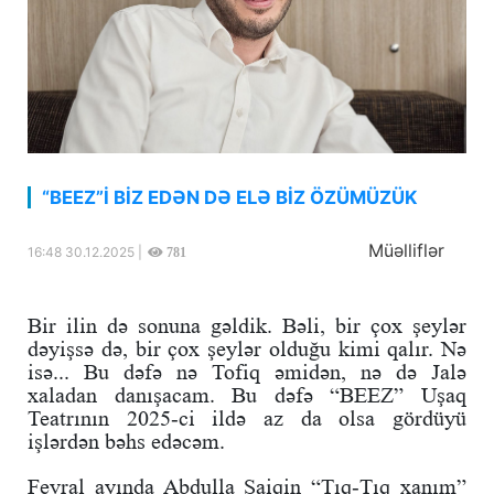
“BEEZ”İ BİZ EDƏN DƏ ELƏ BİZ ÖZÜMÜZÜK
Müəlliflər
16:48 30.12.2025 |
781
Bir ilin də sonuna gəldik. Bəli, bir çox şeylər
dəyişsə də, bir çox şeylər olduğu kimi qalır. Nə
isə... Bu dəfə nə Tofiq əmidən, nə də Jalə
xaladan danışacam. Bu dəfə “BEEZ” Uşaq
Teatrının 2025-ci ildə az da olsa gördüyü
işlərdən bəhs edəcəm.
Fevral ayında Abdulla Şaiqin “Tıq-Tıq xanım”