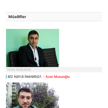
Müəlliflər
10:45 19.09.2020
BİZ NƏYƏ İNANIRIQ?.
- Azər Musaoğlu