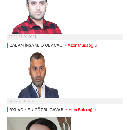
12:01 05.01.2021
QALAN İNSANLIQ OLACAQ.
- Azər Musaoğlu
19:22 21.01.2021
ƏXLAQ - ƏN GÖZƏL CAVAB.
- Hacı Bəkiroğlu