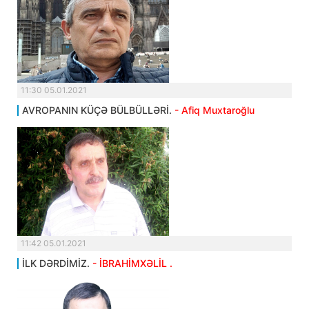
11:30 05.01.2021
AVROPANIN KÜÇƏ BÜLBÜLLƏRİ.
- Afiq Muxtaroğlu
11:42 05.01.2021
İLK DƏRDİMİZ.
- İBRAHİMXƏLİL .