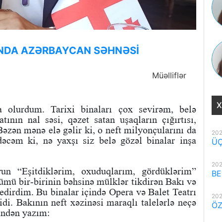
INDA AZƏRBAYCAN SƏHNƏSİ
Müəlliflər
X
a olurdum. Tarixi binaları çox sevirəm, belə
nın nal səsi, qəzet satan uşaqların çığırtısı,
 Bəzən mənə elə gəlir ki, o neft milyonçularını da
202
əcəm ki, nə yaxşı siz belə gözəl binalar inşa
ÜÇ
202
n “Eşitdiklərim, oxuduqlarım, gördüklərim”
BE
mü bir-birinin bəhsinə mülklər tikdirən Bakı və
edirdim. Bu binalar içində Opera və Balet Teatrı
202
idi. Bakının neft xəzinəsi maraqlı talelərlə neçə
ÖZ
rindən yazım: