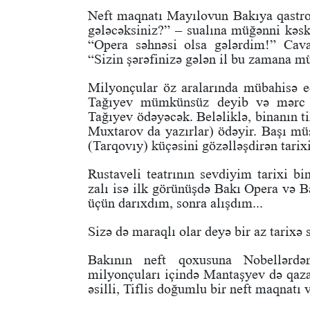
Neft maqnatı Mayılovun Bakıya qastro
gələcəksiniz?” – sualına müğənni kəsk
“Opera səhnəsi olsa gələrdim!” Cav
“Sizin şərəfinizə gələn il bu zamana m
Milyonçular öz aralarında mübahisə ed
Tağıyev mümkünsüz deyib və mərc gə
Tağıyev ödəyəcək. Beləliklə, binanın ti
Muxtarov da yazırlar) ödəyir. Başı mü
(Tarqovıy) küçəsini gözəlləşdirən tarixi
Rustaveli teatrının sevdiyim tarixi b
zalı isə ilk görünüşdə Bakı Opera və Ba
üçün darıxdım, sonra alışdım...
Sizə də maraqlı olar deyə bir az tarixə 
Bakının neft qoxusuna Nobellərdən
milyonçuları içində Mantaşyev də qaza
əsilli, Tiflis doğumlu bir neft maqnatı 