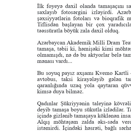
İlk foyeyə daxil olanda tamaşaçını san
saxlayıb fotosərgini izləyirdi. Azər
şəxsiyyətlərin fotoları və bioqrafik 
Tiflisdən başlayan bir çox yaradıcıla
təəssüratla böyük zala daxil olduq.
Azərbaycan Akademik Milli Dram Teatr
tamaşa, təbii ki, həmişəki kimi möhtə
olmamışdı, nə də bu aktyorlar belə ta
mənası vardı...
Bu soyuq payız axşamı Kvemo Kartli – 
avtobus, taksi kirayələyib gələn t
qaranlığında uzaq yola qaytaran qü
kimsə duya bilməz.
Qadınlar Şükriyyənin taleyinə kövrəli
deyib tamaşa boyu sükutla izlədilər. T
içində gizlənib tamaşaya köklənən insan
Alqış möhtəşəm zalda əks-səda ver
istəmirdi. İçindəki həsrəti, bağlı sər