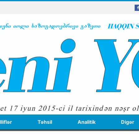
liflər
Təhsil
Analitik
Digər