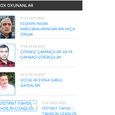
OX OXUNANLAR
21:02 06.11.2020
ESSENİN İNSAN
MƏNZƏRƏLƏRİNDƏN BİR NEÇƏ
ÖRNƏK
11:55 20.06.2021
ÇÖRƏKÇİ ÇƏKMƏÇİLƏR VƏ YA
ÇƏKMƏÇİ ÇÖRƏKÇİLƏR
22:10 20.10.2021
QOCALAR EVİNƏ QƏBUL
QAYDALARI
11:41 05.01.2021
DİSTANT TƏHSİL –
TƏHSİLİN UZAQLIĞI