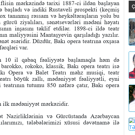
lisin mərkəzində tarixi 1887-ci ildən başlayan
Ç
ə başladı və indiki Rustaveli prospekti (keçmiş
ox tanınmış rəssam və heykəltəraşların yolu bu
gürcü ziyalıları, sənətsevərləri mədəni həyatı
nın inşasını təklif etdilər. 1898-ci ildə teatr
nın maliyyəsini Mantaşyevin qarşıladığı yazılır.
sənət əsəridir. Düzdür, Bakı opera teatrına oxşasa
ərqləri var.
dan 10 il qabaq fəaliyyətə başlamaqla həm də
a barokko, rokoko, klassik, Bakı opera teatrı isə
akı Opera və Balet Teatrı məhz musiqi, teatr
atrı böyük zallı, mədəniyyət fəaliyyətli, eyni
i teatrının tutumu 850 nəfərə çatır, Bakı opera
n ilk mədəniyyət mərkəzidir.
 Nazirliklərinin və Gürcüstanda Azərbaycan
lılarımızı, tələbələrimizi xüsusi dəvətnamə ilə