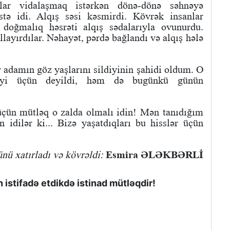
rlar vidalaşmaq istərkən dönə-dönə səhnəyə
stə idi. Alqış səsi kəsmirdi. Kövrək insanlar
 doğmalıq həsrəti alqış sədalarıyla ovunurdu.
layırdılar. Nəhayət, pərdə bağlandı və alqış hələ
adamın göz yaşlarını sildiyinin şahidi oldum. O
aleyi üçün deyildi, həm də bugünkü günün
üçün mütləq o zalda olmalı idin! Mən tanıdığım
dilər ki... Bizə yaşatdıqları bu hisslər üçün
nü xatırladı və kövrəldi:
Esmira ƏLƏKBƏRLİ
istifadə etdikdə istinad mütləqdir!