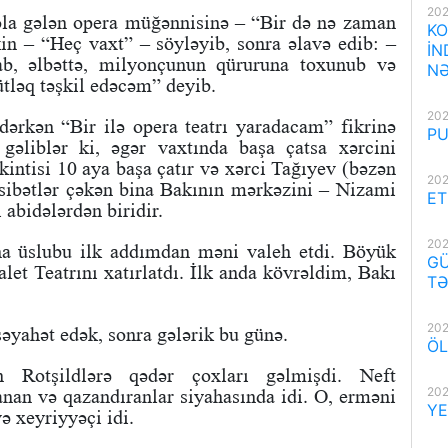
202
la gələn opera müğənnisinə – “Bir də nə zaman
KO
in – “Heç vaxt” – söyləyib, sonra əlavə edib: –
İN
ab, əlbəttə, milyonçunun qüruruna toxunub və
NƏ
ütləq təşkil edəcəm” deyib.
202
ərkən “Bir ilə opera teatrı yaradacam” fikrinə
PU
liblər ki, əgər vaxtında başa çatsa xərcini
kintisi 10 aya başa çatır və xərci Tağıyev (bəzən
202
sibətlər çəkən bina Bakının mərkəzini – Nizami
ET
 abidələrdən biridir.
202
ina üslubu ilk addımdan məni valeh etdi. Böyük
GÜ
let Teatrını xatırlatdı. İlk anda kövrəldim, Bakı
TƏ
202
səyahət edək, sonra gələrik bu günə.
ÖL
 Rotşildlərə qədər çoxları gəlmişdi. Neft
202
nan və qazandıranlar siyahasında idi. O, erməni
YE
və xeyriyyəçi idi.