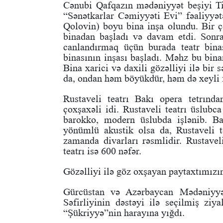
Cənubi Qafqazın mədəniyyət beşiyi Tif
“Sənətkarlar Cəmiyyəti Evi” fəaliyyət
Qolovin) boyu bina inşa olundu. Bir ç
binadan başladı və davam etdi. Sonra 
canlandırmaq üçün burada teatr binası
binasının inşası başladı. Məhz bu bina
Bina xarici və daxili gözəlliyi ilə bir 
da, ondan həm böyükdür, həm də xeyli f
Rustaveli teatrı Bakı opera tetrın
çoxşaxəli idi. Rustaveli teatrı üslubc
barokko, modern üslubda işlənib. B
yönümlü akustik olsa da, Rustaveli te
zamanda divarları rəsmlidir. Rustavel
teatrı isə 600 nəfər.
Gözəlliyi ilə göz oxşayan paytaxtımızı
Gürcüstan və Azərbaycan Mədəniyyət
Səfirliyinin dəstəyi ilə seçilmiş ziya
“Şükriyyə”nin harayına yığdı.