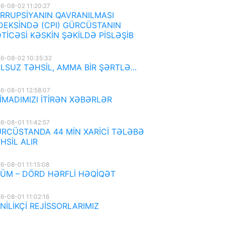
6-08-02 11:20:27
RRUPSİYANIN QAVRANILMASI
DEKSİNDƏ (CPI) GÜRCÜSTANIN
TİCƏSİ KƏSKİN ŞƏKİLDƏ PİSLƏŞİB
6-08-02 10:35:32
LSUZ TƏHSİL, AMMA BİR ŞƏRTLƏ...
6-08-01 12:58:07
İMADIMIZI İTİRƏN XƏBƏRLƏR
6-08-01 11:42:57
RCÜSTANDA 44 MİN XARİCİ TƏLƏBƏ
HSİL ALIR
6-08-01 11:15:08
ÜM – DÖRD HƏRFLİ HƏQİQƏT
6-08-01 11:02:16
NİLİKÇİ REJİSSORLARIMIZ