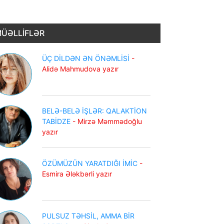
ÜƏLLİFLƏR
ÜÇ DİLDƏN ƏN ÖNƏMLİSİ
-
Alidə Mahmudova yazır
BELƏ-BELƏ İŞLƏR: QALAKTİON
TABİDZE
- Mirzə Məmmədoğlu
yazır
ÖZÜMÜZÜN YARATDIĞI İMİC
-
Esmira Ələkbərli yazır
PULSUZ TƏHSİL, AMMA BİR