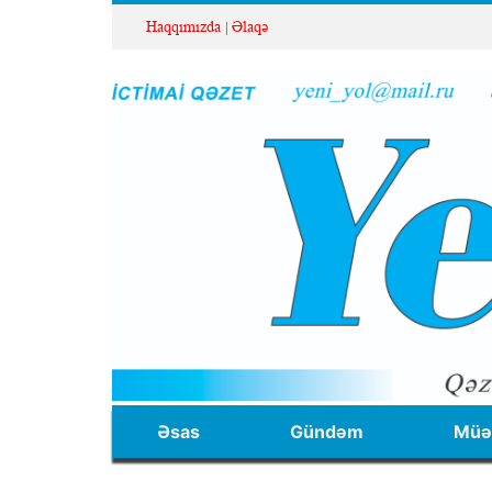
Haqqımızda
Əlaqə
Əsas
Gündəm
Müəl