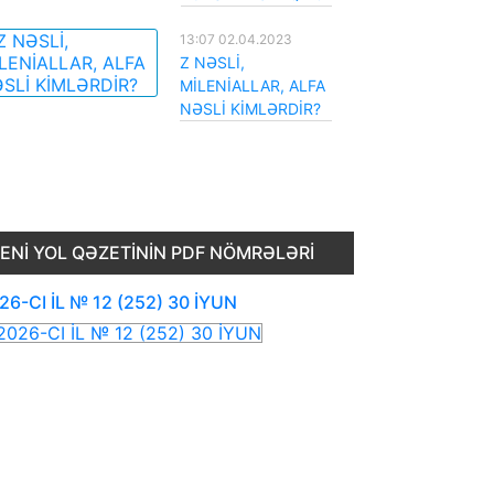
13:07 02.04.2023
Z NƏSLİ,
MİLENİALLAR, ALFA
NƏSLİ KİMLƏRDİR?
ENI YOL QƏZETININ PDF NÖMRƏLƏRI
26-CI İL № 12 (252) 30 İYUN