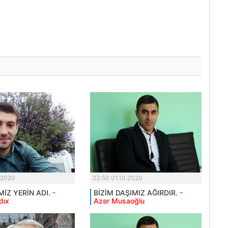
.2020
23:50 01.10.2020
MİZ YERİN ADI.
-
BİZİM DAŞIMIZ AĞIRDIR.
-
dıx
Azər Musaoğlu