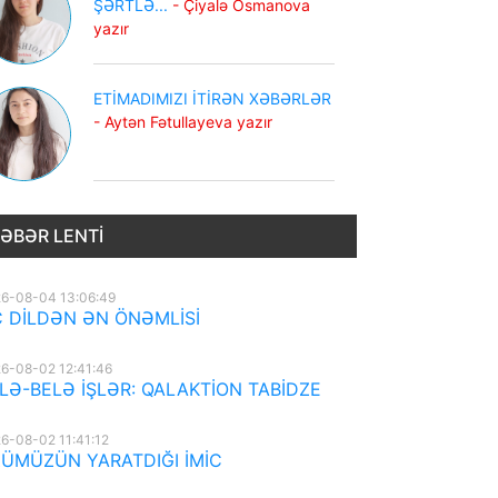
ŞƏRTLƏ...
- Çiyalə Osmanova
yazır
ETİMADIMIZI İTİRƏN XƏBƏRLƏR
- Aytən Fətullayeva yazır
ƏBƏR LENTI
6-08-04 13:06:49
 DİLDƏN ƏN ÖNƏMLİSİ
6-08-02 12:41:46
LƏ-BELƏ İŞLƏR: QALAKTİON TABİDZE
6-08-02 11:41:12
ÜMÜZÜN YARATDIĞI İMİC