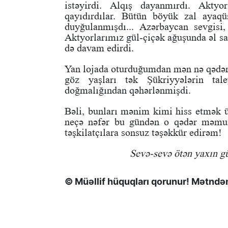
istəyirdi. Alqış dayanmırdı. Aktyo
qayıdırdılar. Bütün böyük zal ayaqü
duyğulanmışdı... Azərbaycan sevgisi,
Aktyorlarımız gül-çiçək ağuşunda əl sal
də davam edirdi.
Yan lojada oturduğumdan mən nə qədər 
göz yaşları tək Şükriyyələrin t
doğmalığından qəhərlənmişdi.
Bəli, bunları mənim kimi hiss etmək 
neçə nəfər bu gündən o qədər məmun i
təşkilatçılara sonsuz təşəkkür edirəm!
Sevə-sevə ötən yaxın gü
© Müəllif hüquqları qorunur! Mətndən 