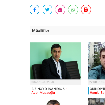
Müəlliflər
10:45 19.09.2020
22:08 01.10
BİZ NƏYƏ İNANIRIQ?.
-
ƏRİNDİYİ
Azər Musaoğlu
Həmid Sa