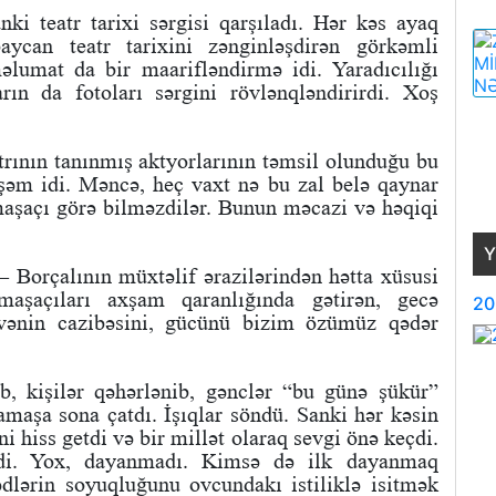
ki teatr tarixi sərgisi qarşıladı. Hər kəs ayaq
baycan teatr tarixini zənginləşdirən görkəmli
məlumat da bir maarifləndirmə idi. Yaradıcılığı
rın da fotoları sərgini rövlənqləndirirdi. Xoş
ının tanınmış aktyorlarının təmsil olunduğu bu
şəm idi. Məncə, heç vaxt nə bu zal belə qaynar
maşaçı görə bilməzdilər. Bunun məcazi və həqiqi
Y
Borçalının müxtəlif ərazilərindən hətta xüsusi
amaşaçıları axşam qaranlığında gətirən, gecə
20
vvənin cazibəsini, gücünü bizim özümüz qədər
b, kişilər qəhərlənib, gənclər “bu günə şükür”
amaşa sona çatdı. İşıqlar söndü. Sanki hər kəsin
i hiss getdi və bir millət olaraq sevgi önə keçdi.
di. Yox, dayanmadı. Kimsə də ilk dayanmaq
hədlərin soyuqluğunu ovcundakı istiliklə isitmək