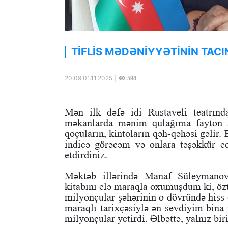
TİFLİS MƏDƏNİYYƏTİNİN TAC
20:09 01.11.2025 |
598
Mən ilk dəfə idi Rustaveli teatrınd
məkanlarda mənim qulağıma fayton atı
qoçuların, kintoların qəh-qəhəsi gəlir.
indicə görəcəm və onlara təşəkkür ed
etdirdiniz.
Məktəb illərində Manaf Süleymanovu
kitabını elə maraqla oxumuşdum ki, özü
milyonçular şəhərinin o dövründə hiss 
maraqlı tarixçəsiylə ən sevdiyim bina 
milyonçular yetirdi. Əlbəttə, yalnız bi