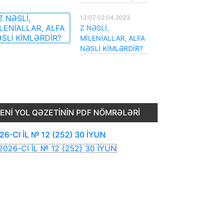
13:07 02.04.2023
Z NƏSLİ,
MİLENİALLAR, ALFA
NƏSLİ KİMLƏRDİR?
ENI YOL QƏZETININ PDF NÖMRƏLƏRI
26-CI İL № 12 (252) 30 İYUN