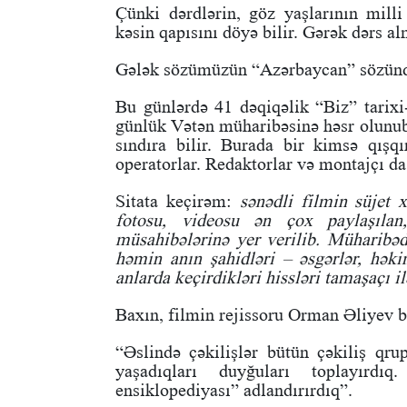
Çünki dərdlərin, göz yaşlarının mill
kəsin qapısını döyə bilir. Gərək dərs a
Gələk sözümüzün “Azərbaycan” sözünd
Bu günlərdə 41 dəqiqəlik “Biz” tarix
günlük Vətən müharibəsinə həsr olunub. 
sındıra bilir. Burada bir kimsə qışqı
operatorlar. Redaktorlar və montajçı d
Sitata keçirəm:
sənədli filmin süjet
fotosu, videosu ən çox paylaşıla
müsahibələrinə yer verilib. Müharibəd
həmin anın şahidləri – əsgərlər, həkim
anlarda keçirdikləri hissləri tamaşaçı il
Baxın, filmin rejissoru Orman Əliyev bu
“Əslində çəkilişlər bütün çəkiliş qrup
yaşadıqları duyğuları toplayırd
ensiklopediyası” adlandırırdıq”.