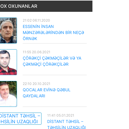
OX OXUNANLAR
21:02 06.11.2020
ESSENİN İNSAN
MƏNZƏRƏLƏRİNDƏN BİR NEÇƏ
ÖRNƏK
11:55 20.06.2021
ÇÖRƏKÇİ ÇƏKMƏÇİLƏR VƏ YA
ÇƏKMƏÇİ ÇÖRƏKÇİLƏR
22:10 20.10.2021
QOCALAR EVİNƏ QƏBUL
QAYDALARI
11:41 05.01.2021
DİSTANT TƏHSİL –
TƏHSİLİN UZAQLIĞI