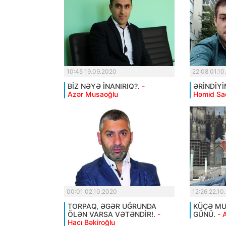
10:45 19.09.2020
22:08 01.10
BİZ NƏYƏ İNANIRIQ?.
-
ƏRİNDİYİ
Azər Musaoğlu
Həmid Sa
00:01 02.10.2020
12:26 22.10
TORPAQ, ƏGƏR UĞRUNDA
KÜÇƏ MUS
ÖLƏN VARSA VƏTƏNDİR!.
-
GÜNÜ.
- 
Hacı Bəkiroğlu