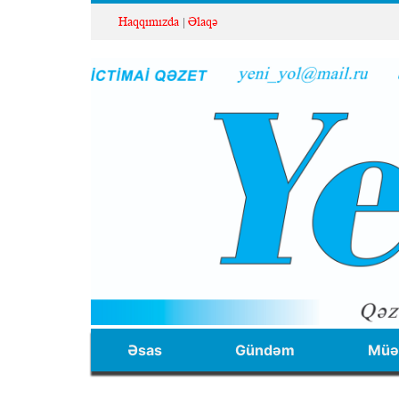
Haqqımızda
Əlaqə
Əsas
Gündəm
Müəl