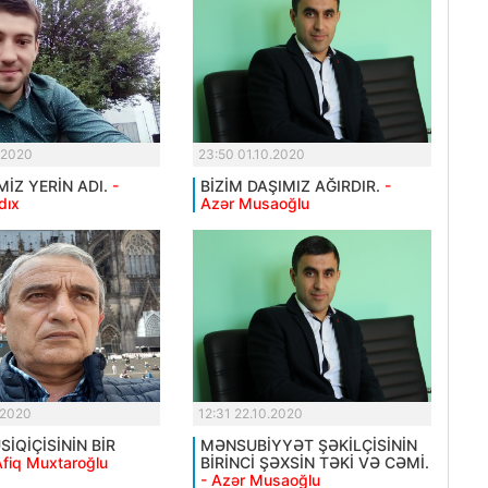
.2020
23:50 01.10.2020
MİZ YERİN ADI.
-
BİZİM DAŞIMIZ AĞIRDIR.
-
dıx
Azər Musaoğlu
.2020
12:31 22.10.2020
İQİÇİSİNİN BİR
MƏNSUBİYYƏT ŞƏKİLÇİSİNİN
Afiq Muxtaroğlu
BİRİNCİ ŞƏXSİN TƏKİ VƏ CƏMİ.
- Azər Musaoğlu