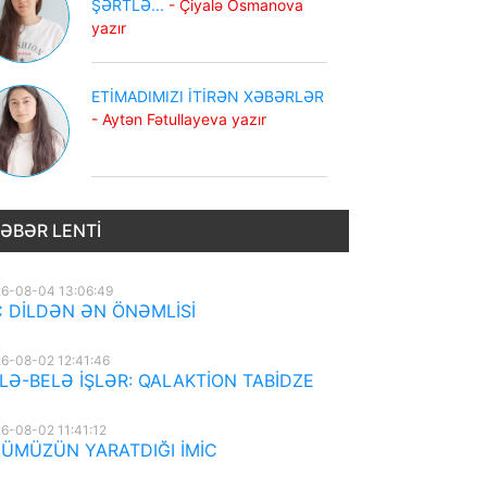
ŞƏRTLƏ...
- Çiyalə Osmanova
yazır
ETİMADIMIZI İTİRƏN XƏBƏRLƏR
- Aytən Fətullayeva yazır
ƏBƏR LENTI
6-08-04 13:06:49
 DİLDƏN ƏN ÖNƏMLİSİ
6-08-02 12:41:46
LƏ-BELƏ İŞLƏR: QALAKTİON TABİDZE
6-08-02 11:41:12
ÜMÜZÜN YARATDIĞI İMİC