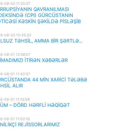
6-08-02 11:20:27
RRUPSİYANIN QAVRANILMASI
DEKSİNDƏ (CPI) GÜRCÜSTANIN
TİCƏSİ KƏSKİN ŞƏKİLDƏ PİSLƏŞİB
6-08-02 10:35:32
LSUZ TƏHSİL, AMMA BİR ŞƏRTLƏ...
6-08-01 12:58:07
İMADIMIZI İTİRƏN XƏBƏRLƏR
6-08-01 11:42:57
RCÜSTANDA 44 MİN XARİCİ TƏLƏBƏ
HSİL ALIR
6-08-01 11:15:08
ÜM – DÖRD HƏRFLİ HƏQİQƏT
6-08-01 11:02:16
NİLİKÇİ REJİSSORLARIMIZ