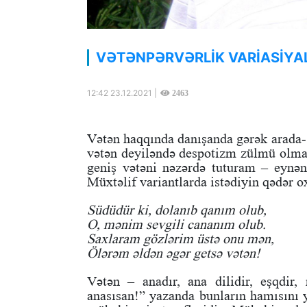
VƏTƏNPƏRVƏRLİK VARİASİYA
12:42 23.12.2021 |
2463
Vətən haqqında danışanda gərək arada-s
vətən deyiləndə despotizm zülmü olmay
geniş vətəni nəzərdə tuturam – eynə
Müxtəlif variantlarda istədiyin qədər o
Südüdür ki, dolanıb qanım olub,
O, mənim sevgili cananım olub.
Saxlaram gözlərim üstə onu mən,
Ölərəm əldən əgər getsə vətən!
Vətən – anadır, ana dilidir, eşqdir
anasısan!” yazanda bunların hamısını y