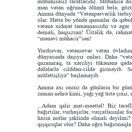
mübahisəsiz tərəfləridir. Mübahisə d
mən vətən uğrunda ölümü belə, gözü
Amma dünyada “Vətənpərvərlik tərbiyə
olar. Hətta bu yöndə qanunlar da qəbul
vətənə xidmət təmənnasızdır və əgər 
deməli, haqsızsan! Üstəlik də, rəhmət
“mənəvi mühacir”sən!
Yurdsevər, vətənsevər vətən övladın
dünyasında daşıyır onları. Daha “vətə
qazanaraq, ta xərcliyi tükənənə qədər
dəfələrlə cilddən-cildə girməyib. 
müfəttişliyə” başlamayıb.
Amma axı onsuz da günlərin bir günü
zaman nehrə kimi, yağı yağ üstə çıxır, 
...Adam qalır mat-məəttəl! Biz tərəfl
bağırtılar, vurhəşirlər, vurçatlasınlar
həzin notlar şəklində olmalı deyilmi?
qışqırıqlar olur? Daha oğru bağırmaqla 