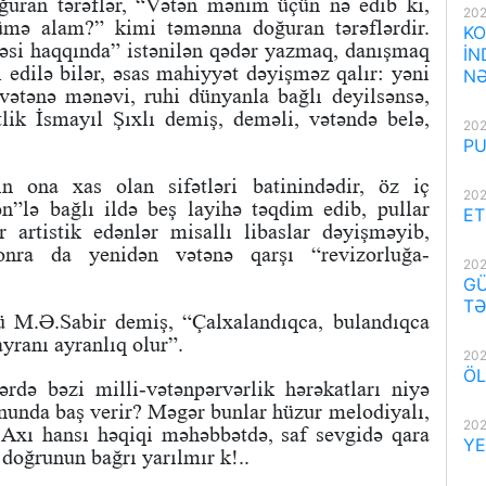
oğuran tərəflər, “Vətən mənim üçün nə edib ki,
202
mə alam?” kimi təmənna doğuran tərəflərdir.
KO
si haqqında” istənilən qədər yazmaq, danışmaq
İN
 edilə bilər, əsas mahiyyət dəyişməz qalır: yəni
NƏ
vətənə mənəvi, ruhi dünyanla bağlı deyilsənsə,
lik İsmayıl Şıxlı demiş, deməli, vətəndə belə,
202
PU
ın ona xas olan sifətləri batinindədir, öz iç
202
n”lə bağlı ildə beş layihə təqdim edib, pullar
ET
 artistik edənlər misallı libaslar dəyişməyib,
Sonra da yenidən vətənə qarşı “revizorluğa-
202
GÜ
TƏ
 M.Ə.Sabir demiş, “Çalxalandıqca, bulandıqca
ayranı ayranlıq olur”.
202
ÖL
ərdə bəzi milli-vətənpərvərlik hərəkatları niyə
 fonunda baş verir? Məgər bunlar hüzur melodiyalı,
202
 Axı hansı həqiqi məhəbbətdə, saf sevgidə qara
YE
doğrunun bağrı yarılmır k!..