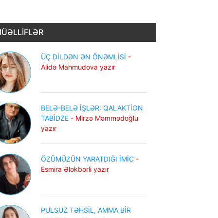
ÜƏLLİFLƏR
ÜÇ DİLDƏN ƏN ÖNƏMLİSİ
-
Alidə Mahmudova yazır
BELƏ-BELƏ İŞLƏR: QALAKTİON
TABİDZE
- Mirzə Məmmədoğlu
yazır
ÖZÜMÜZÜN YARATDIĞI İMİC
-
Esmira Ələkbərli yazır
PULSUZ TƏHSİL, AMMA BİR