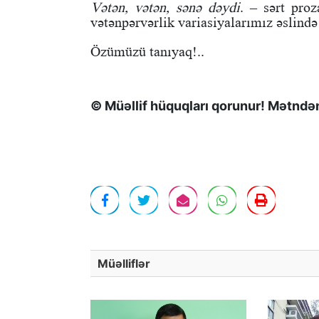
Vətən, vətən, sənə dəydi
. – sərt pro
vətənpərvərlik variasiyalarımız əslində
Özümüzü tanıyaq!..
© Müəllif hüquqları qorunur! Mətndən 
Müəlliflər