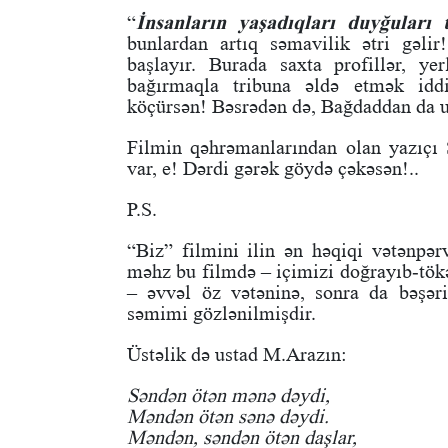
“
İnsanların yaşadıqları duyğuları
bunlardan artıq səmavilik ətri gəlir!
başlayır. Burada saxta profillər, ye
bağırmaqla tribuna əldə etmək iddi
köçürsən! Bəsrədən də, Bağdaddan da u
Filmin qəhrəmanlarından olan yazıçı
var, e! Dərdi gərək göydə çəkəsən!..
P.S.
“Biz” filmini ilin ən həqiqi vətənpə
məhz bu filmdə – içimizi doğrayıb-tök
– əvvəl öz vətəninə, sonra da bəşər
səmimi gözlənilmişdir.
Üstəlik də ustad M.Arazın:
Səndən ötən mənə dəydi,
Məndən ötən sənə dəydi.
Məndən, səndən ötən daşlar,