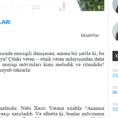
LARI
Müəlliflər
ırada musiqili danışasan; amma bir şərtlə ki, bu
X
a! Çünki vətən – etnik vətən anlayışından daha
n musiqi mövzuları kimi melodik və ritmikdir!
xuyub təkrarla:
202
ÜÇ
202
BE
202
, nəfəsdir. Nəbi Xəzri Vətənə xitabla “Anamın
ÖZ
axşı xatırladıb. Və əlbəttə ki, bunlar mövzunun