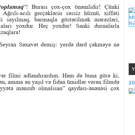
 toplamaq
”! Burası çox-çox önəmlidir! Çünki
 Ağrılı-acılı gerçəklərin səssiz hüznü, xiffəti
rli sayılmaq, barmaqla göstərilmək mərəzləri,
aları yoxdur. Heç yoxdur! Sanki durnalarla
zaqlara!
 Seyran Səxavət demiş: yerdə dərd çəkməyə nə
Y
rvər filmi adlandırardım. Həm də buna görə ki,
ən, amma ən yaşıl və fidan ümidlər verən filmdə
20
iyyətə mənsub olmalısan” qaydası-ənənəsi çox