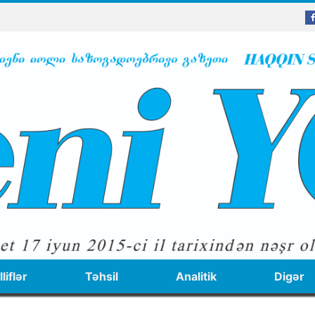
liflər
Təhsil
Analitik
Digər