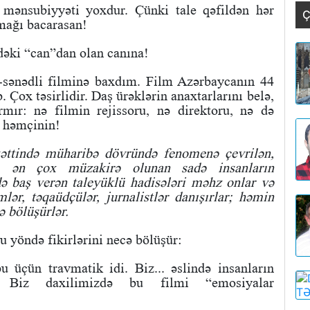
i mənsubiyyəti yoxdur. Çünki tale qəfildən hər
Ç
lmağı bacarasan!
əki “can”dan olan canına!
i-sənədli filminə baxdım. Film Azərbaycanın 44
Çox təsirlidir. Daş ürəklərin anaxtarlarını belə,
rmır: nə filmin rejissoru, nə direktoru, nə də
a həmçinin!
 xəttində müharibə dövründə fenomenə çevrilən,
n, ən çox müzakirə olunan sadə insanların
ə baş verən taleyüklü hadisələri məhz onlar və
lər, təqaüdçülər, jurnalistlər danışırlar; həmin
ə bölüşürlər.
 yöndə fikirlərini necə bölüşür:
u üçün travmatik idi. Biz... əslində insanların
ıq. Biz daxilimizdə bu filmi “emosiyalar