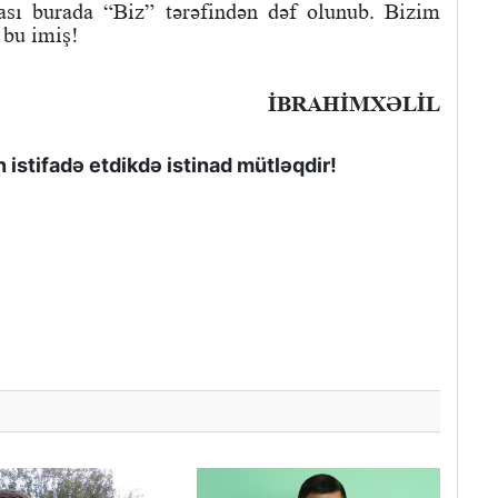
zası burada “Biz” tərəfindən dəf olunub. Bizim
 bu imiş!
İBRAHİMXƏLİL
istifadə etdikdə istinad mütləqdir!