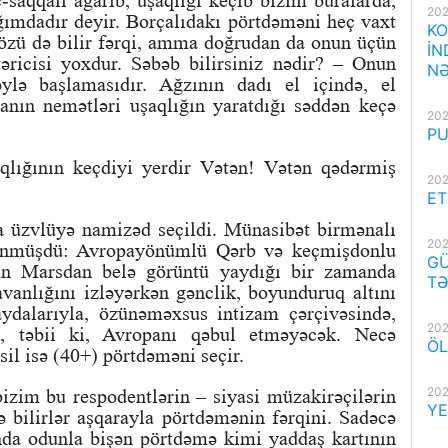
saqqalı ağarıb, uşaqlığı keçib bizim buralarda,
202
mdadır deyir. Borçalıdakı pörtdəməni heç vaxt
KO
 özü də bilir fərqi, amma doğrudan da onun üçün
İN
ricisi yoxdur. Səbəb bilirsiniz nədir? – Onun
NƏ
ə başlamasıdır. Ağzının dadı el içində, el
anın nemətləri uşaqlığın yaratdığı səddən keçə
202
PU
qlığının keçdiyi yerdir Vətən! Vətən qədərmiş
202
ET
a üzvlüyə namizəd seçildi. Münasibət birmənalı
202
ölünmüşdü: Avropayönümlü Qərb və keçmişdonlu
GÜ
 Marsdan belə görüntü yaydığı bir zamanda
TƏ
ravanlığını izləyərkən gənclik, boyunduruq altını
ydalarıyla, özünəməxsus intizam çərçivəsində,
202
, təbii ki, Avropanı qəbul etməyəcək. Necə
ÖL
əsil isə (40+) pörtdəməni seçir.
202
bizim bu respodentlərin – siyasi müzakirəçilərin
YE
ə bilirlər aşqarayla pörtdəmənin fərqini. Sadəcə
anda odunla bişən pörtdəmə kimi yaddaş kartının