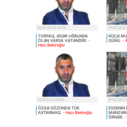
00:01 02.10.2020
12:26 22.10
TORPAQ, ƏGƏR UĞRUNDA
KÜÇƏ MUS
ÖLƏN VARSA VƏTƏNDİR!.
-
GÜNÜ.
- 
Hacı Bəkiroğlu
12:59 22.10.2020
21:02 06.11
ÖZGƏ GÖZÜNDƏ TÜK
ESSENİN 
AXTARMAQ.
- Hacı Bəkiroğlu
MƏNZƏRƏ
ÖRNƏK.
-