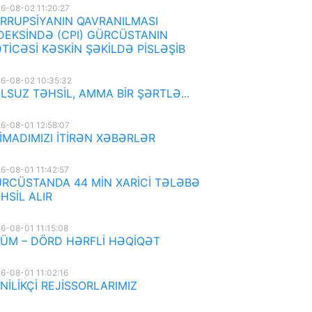
6-08-02 11:20:27
RRUPSİYANIN QAVRANILMASI
DEKSİNDƏ (CPI) GÜRCÜSTANIN
TİCƏSİ KƏSKİN ŞƏKİLDƏ PİSLƏŞİB
6-08-02 10:35:32
LSUZ TƏHSİL, AMMA BİR ŞƏRTLƏ...
6-08-01 12:58:07
İMADIMIZI İTİRƏN XƏBƏRLƏR
6-08-01 11:42:57
RCÜSTANDA 44 MİN XARİCİ TƏLƏBƏ
HSİL ALIR
6-08-01 11:15:08
ÜM – DÖRD HƏRFLİ HƏQİQƏT
6-08-01 11:02:16
NİLİKÇİ REJİSSORLARIMIZ