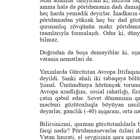
Mən adamlar tanıyıram ki, hazırda saç-
amma hələ də pörtdəmənin dadı damağı
heç harda yemədik deyirlər. İnadkarın
pörtdəmədən yüksək heç bir dad göstə
qurmanlıq zövqünün məhz pörtdəməyl
təamlarıyla formalaşdı. Odur ki, düny
bilməz.
Doğrudan da boşa deməyiblər ki, uşa
vətənin nemətləri də.
Yaxınlarda Gürcüstan Avropa İttifaqın
deyildi. Sanki əhali iki təbəqəyə b
Şimal. Ümümdünya hörümçək torunun
Avropa azadlığını, sosial rahatlığı, fi
çətin qəbul edər. Sovet dönəminin qa
məcburi gözütoxluqla böyüyən nəsil
deyərlər, gənclik (-40) aşqaranı, orta n
Bilirsinizmi, qurman gürcüstanlılarla 
fərqi nədir? Pörtdəməsevərlər özləri d
Vətən həsrəti, el sevgisinin qara qaz