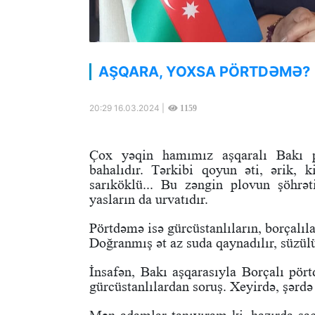
AŞQARA, YOXSA PÖRTDƏMƏ?
20:29 16.03.2024 |
1159
Çox yəqin hamımız aşqaralı Bakı p
bahalıdır. Tərkibi qoyun əti, ərik, k
sarıköklü... Bu zəngin plovun şöhrət
yasların da urvatıdır.
Pörtdəmə isə gürcüstanlıların, borçalıla
Doğranmış ət az suda qaynadılır, süzül
İnsafən, Bakı aşqarasıyla Borçalı pö
gürcüstanlılardan soruş. Xeyirdə, şərdə