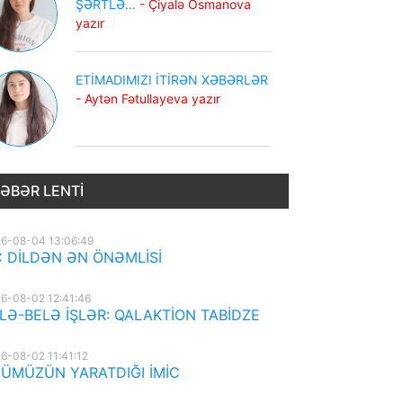
ŞƏRTLƏ...
- Çiyalə Osmanova
yazır
ETİMADIMIZI İTİRƏN XƏBƏRLƏR
- Aytən Fətullayeva yazır
ƏBƏR LENTI
6-08-04 13:06:49
 DİLDƏN ƏN ÖNƏMLİSİ
6-08-02 12:41:46
LƏ-BELƏ İŞLƏR: QALAKTİON TABİDZE
6-08-02 11:41:12
ÜMÜZÜN YARATDIĞI İMİC