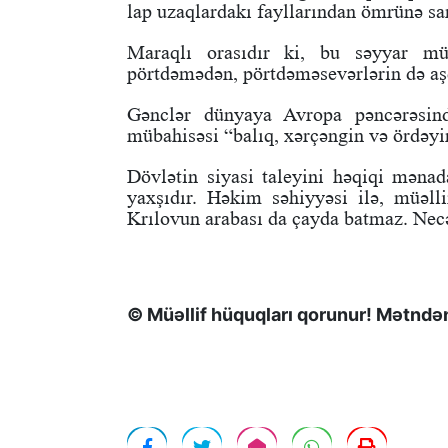
lap uzaqlardakı fayllarından ömrünə san
Maraqlı orasıdır ki, bu səyyar müza
pörtdəmədən, pörtdəməsevərlərin də aş
Gənclər dünyaya Avropa pəncərəsind
mübahisəsi “balıq, xərçəngin və ördəyi
Dövlətin siyasi taleyini həqiqi mənada
yaxşıdır. Həkim səhiyyəsi ilə, müəlli
Krılovun arabası da çayda batmaz. Nec
© Müəllif hüquqları qorunur! Mətndən 