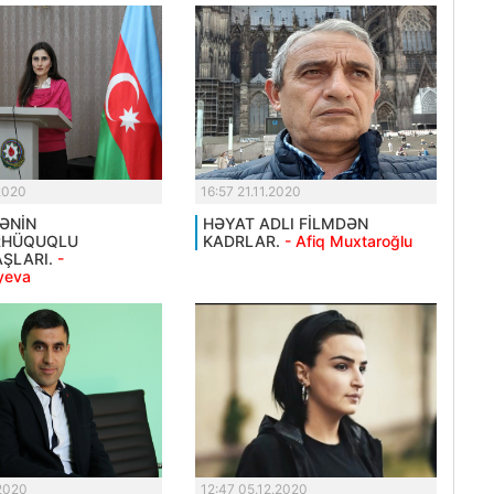
.2020
16:57 21.11.2020
KƏNİN
HƏYAT ADLI FİLMDƏN
RHÜQUQLU
KADRLAR.
- Afiq Muxtaroğlu
ŞLARI.
-
yeva
.2020
12:47 05.12.2020