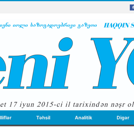
liflər
Təhsil
Analitik
Digər