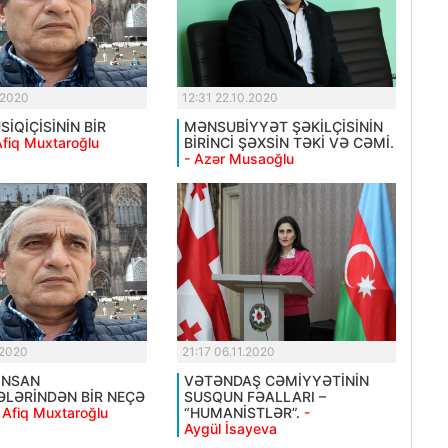
.2020
12:31 22.10.2020
İQİÇİSİNİN BİR
MƏNSUBİYYƏT ŞƏKİLÇİSİNİN
Afiq Muxtaroğlu
BİRİNCİ ŞƏXSİN TƏKİ VƏ CƏMİ.
- Azər Musaoğlu
.2020
21:17 06.11.2020
İNSAN
VƏTƏNDAŞ CƏMİYYƏTİNİN
LƏRİNDƏN BİR NEÇƏ
SUSQUN FƏALLARI –
 Afiq Muxtaroğlu
“HUMANİSTLƏR”.
-
Aygül İsayeva