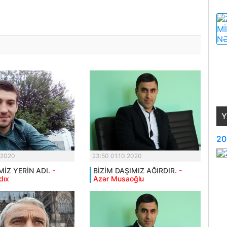
Y
20
.2020
23:50 01.10.2020
MİZ YERİN ADI.
-
BİZİM DAŞIMIZ AĞIRDIR.
-
dıx
Azər Musaoğlu