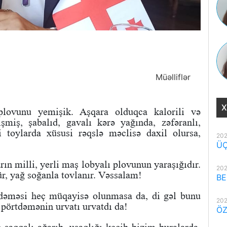
Müəlliflər
X
lovunu yemişik. Aşqara olduqca kalorili və
işmiş, şabalıd, gavalı kərə yağında, zəfəranlı,
i toylarda xüsusi rəqslə məclisə daxil olursa,
202
ÜÇ
rın milli, yerli maş lobyalı plovunun yaraşığıdır.
202
ür, yağ soğanla tovlanır. Vəssalam!
BE
rtdəməsi heç müqayisə olunmasa da, di gəl bunu
202
 pörtdəmənin urvatı urvatdı da!
ÖZ