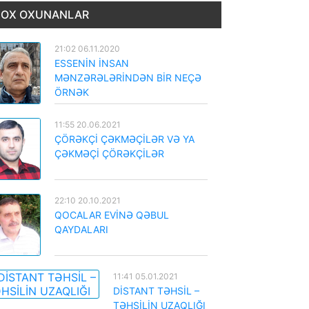
OX OXUNANLAR
21:02 06.11.2020
ESSENİN İNSAN
MƏNZƏRƏLƏRİNDƏN BİR NEÇƏ
ÖRNƏK
11:55 20.06.2021
ÇÖRƏKÇİ ÇƏKMƏÇİLƏR VƏ YA
ÇƏKMƏÇİ ÇÖRƏKÇİLƏR
22:10 20.10.2021
QOCALAR EVİNƏ QƏBUL
QAYDALARI
11:41 05.01.2021
DİSTANT TƏHSİL –
TƏHSİLİN UZAQLIĞI