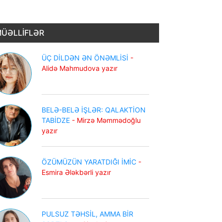
ÜƏLLİFLƏR
ÜÇ DİLDƏN ƏN ÖNƏMLİSİ
-
Alidə Mahmudova yazır
BELƏ-BELƏ İŞLƏR: QALAKTİON
TABİDZE
- Mirzə Məmmədoğlu
yazır
ÖZÜMÜZÜN YARATDIĞI İMİC
-
Esmira Ələkbərli yazır
PULSUZ TƏHSİL, AMMA BİR