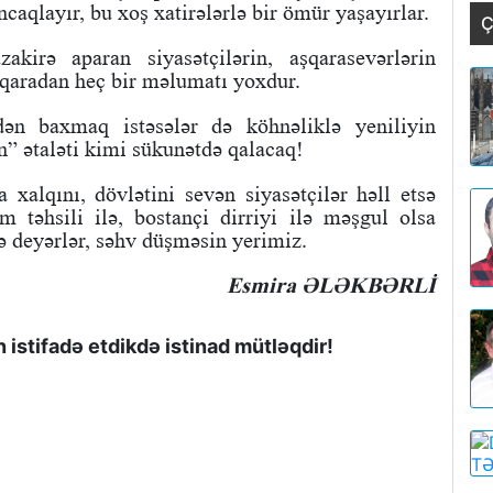
caqlayır, bu xoş xatirələrlə bir ömür yaşayırlar.
Ç
kirə aparan siyasətçilərin, aşqarasevərlərin
qaradan heç bir məlumatı yoxdur.
ən baxmaq istəsələr də köhnəliklə yeniliyin
n” ətaləti kimi sükunətdə qalacaq!
 xalqını, dövlətini sevən siyasətçilər həll etsə
m təhsili ilə, bostançi dirriyi ilə məşgul olsa
ə deyərlər, səhv düşməsin yerimiz.
Esmira ƏLƏKBƏRLİ
istifadə etdikdə istinad mütləqdir!