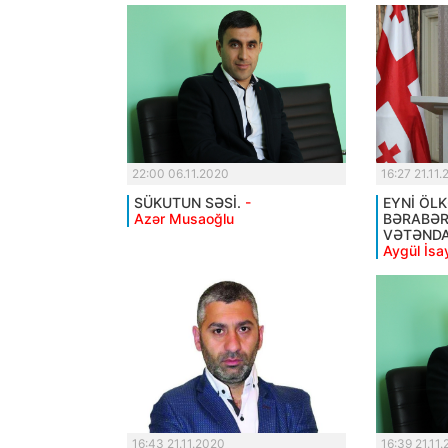
22:00 06.11.2020
16:27 21.11
SÜKUTUN SƏSİ.
-
EYNİ ÖL
Azər Musaoğlu
BƏRABƏ
VƏTƏNDA
Aygül İsa
16:43 21.11.2020
16:39 21.11