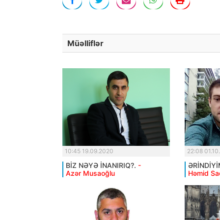
Müəlliflər
10:45 19.09.2020
22:08 01.10
BİZ NƏYƏ İNANIRIQ?.
-
ƏRİNDİYİ
Azər Musaoğlu
Həmid Sa