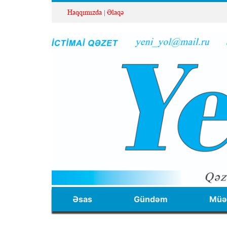
Haqqımızda
Əlaqə
Əsas
Gündəm
Müəl