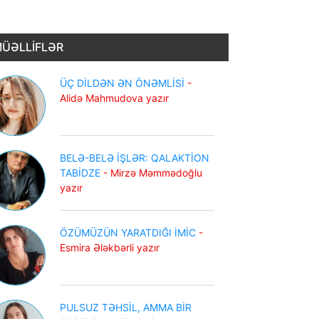
ÜƏLLİFLƏR
ÜÇ DİLDƏN ƏN ÖNƏMLİSİ
-
Alidə Mahmudova yazır
BELƏ-BELƏ İŞLƏR: QALAKTİON
TABİDZE
- Mirzə Məmmədoğlu
yazır
ÖZÜMÜZÜN YARATDIĞI İMİC
-
Esmira Ələkbərli yazır
PULSUZ TƏHSİL, AMMA BİR