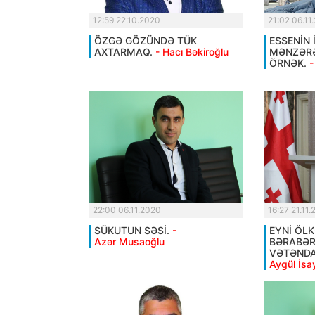
12:59 22.10.2020
21:02 06.11
ÖZGƏ GÖZÜNDƏ TÜK
ESSENİN 
AXTARMAQ.
- Hacı Bəkiroğlu
MƏNZƏRƏ
ÖRNƏK.
-
22:00 06.11.2020
16:27 21.11
SÜKUTUN SƏSİ.
-
EYNİ ÖL
Azər Musaoğlu
BƏRABƏ
VƏTƏNDA
Aygül İsa