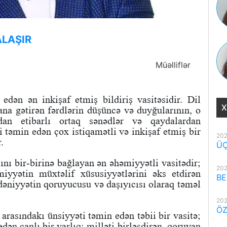
ALAŞIR
Müəlliflər
edən ən inkişaf etmiş bildiriş vasitəsidir. Dil
X
ana gətirən fərdlərin düşüncə və duyğularının, o
n etibarlı ortaq sənədlər və qaydalardan
i təmin edən çox istiqamətli və inkişaf etmiş bir
202
.
ÜÇ
sını bir-birinə bağlayan ən əhəmiyyətli vasitədir;
202
iyyətin müxtəlif xüsusiyyətlərini əks etdirən
BE
əniyyətin qoruyucusu və daşıyıcısı olaraq təməl
202
ÖZ
arasındakı ünsiyyəti təmin edən təbii bir vasitə;
dən canlı bir varlıq; milləti birləşdirən, qoruyan