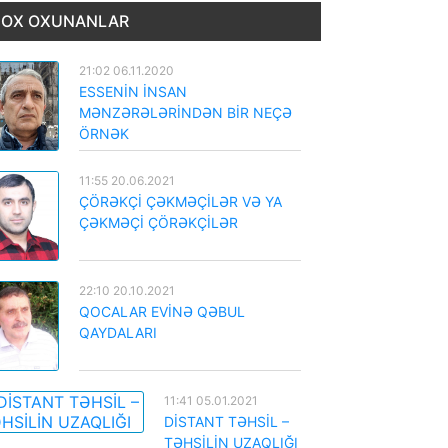
OX OXUNANLAR
21:02 06.11.2020
ESSENİN İNSAN
MƏNZƏRƏLƏRİNDƏN BİR NEÇƏ
ÖRNƏK
11:55 20.06.2021
ÇÖRƏKÇİ ÇƏKMƏÇİLƏR VƏ YA
ÇƏKMƏÇİ ÇÖRƏKÇİLƏR
22:10 20.10.2021
QOCALAR EVİNƏ QƏBUL
QAYDALARI
11:41 05.01.2021
DİSTANT TƏHSİL –
TƏHSİLİN UZAQLIĞI