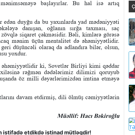
 mənimsəməyə başlayırlar. Bu hal isə artıq
Ç
 edən duyğu da bu yaxınlarda yad mədəniyyəti
kələyə danışan, oğlanın sırğa taxması, saç
 zövqlə siqaret çəkməsidir. Bəli, kimlərə görəsə
ncaq mənim üçün mentalitet də əhəmiyyətlidir.
eri düşüncəli olaraq da adlandıra bilər, olsun,
usu yoxdur.
həmiyyətlidir ki, Sovetlər Birliyi kimi qəddar
xiləsinə rəğmən dədələrimiz dilimizi qoruyub
ovuşanda öz milli dəyərlərimizdən imtina etməyə
tlarını davam etdirmiş, dili ölmüş cəmiyyətlərin
Müəllif: Hacı Bəkiroğlu
istifadə etdikdə istinad mütləqdir!