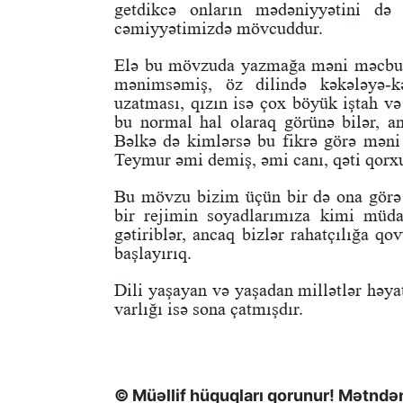
getdikcə onların mədəniyyətini də
cəmiyyətimizdə mövcuddur.
Elə bu mövzuda yazmağa məni məcbur
mənimsəmiş, öz dilində kəkələyə-kə
uzatması, qızın isə çox böyük iştah və
bu normal hal olaraq görünə bilər, a
Bəlkə də kimlərsə bu fikrə görə məni g
Teymur əmi demiş, əmi canı, qəti qorx
Bu mövzu bizim üçün bir də ona görə ə
bir rejimin soyadlarımıza kimi müda
gətiriblər, ancaq bizlər rahatçılığa q
başlayırıq.
Dili yaşayan və yaşadan millətlər həya
varlığı isə sona çatmışdır.
© Müəllif hüquqları qorunur! Mətndən 