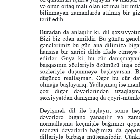
və onun ortaq malı olan ictimai bir mü
bilinməyən zamanlarda atılmış bir giz
tərif edib.
Buradan da anlaşılır ki, dil şəxsiyyəti
Bizi biz edən amildir. Bu günün gəncl
gənclərimiz bu gün ana dilimizə biga
hansısa bir xarici dildə ifadə etməyə 
edirlər. Guya ki, bu cür danışmayan
başqasının sözləriylə özümüzü inşa ed
sözləriylə düşünməyə başlayarsan. B
düşüncə reallaşmaz. Əgər bu cür d
olmağa başlayarıq. Yadlaşmaq isə mənl
çox digər dəyərlərindən uzaqlaş
şəxsiyyətdən danışmaq da qeyri-mümkü
Dəyişmək dil ilə başlayır, sonra hə
dəyərlərə biganə yanaşılır və za
normallaşma keçmişlə bağımızı qopa
mənəvi dəyərlərlə bağımızı da qopar
dilləriylə birbaşa mütənasibdir. Çünk