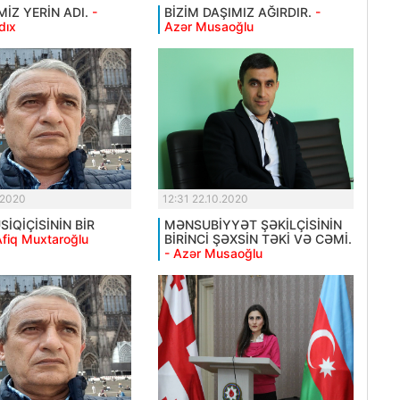
MİZ YERİN ADI.
-
BİZİM DAŞIMIZ AĞIRDIR.
-
dıx
Azər Musaoğlu
.2020
12:31 22.10.2020
İQİÇİSİNİN BİR
MƏNSUBİYYƏT ŞƏKİLÇİSİNİN
Afiq Muxtaroğlu
BİRİNCİ ŞƏXSİN TƏKİ VƏ CƏMİ.
- Azər Musaoğlu