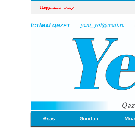
Haqqımızda
Əlaqə
Əsas
Gündəm
Müəl