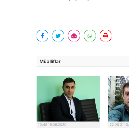
Müəlliflər
10:45 19.09.2020
22:08 01.10