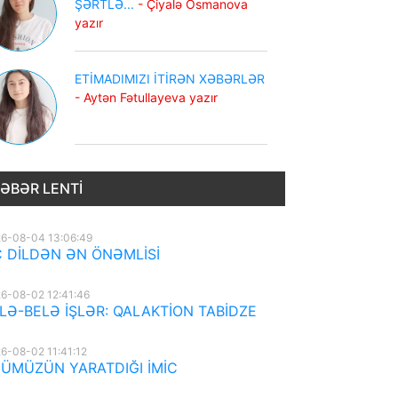
ŞƏRTLƏ...
- Çiyalə Osmanova
yazır
ETİMADIMIZI İTİRƏN XƏBƏRLƏR
- Aytən Fətullayeva yazır
ƏBƏR LENTI
6-08-04 13:06:49
 DİLDƏN ƏN ÖNƏMLİSİ
6-08-02 12:41:46
LƏ-BELƏ İŞLƏR: QALAKTİON TABİDZE
6-08-02 11:41:12
ÜMÜZÜN YARATDIĞI İMİC