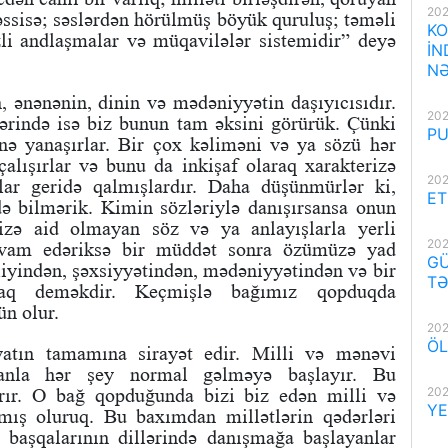
202
əssisə; səslərdən hörülmüş böyük quruluş; təməli
KO
li andlaşmalar və müqavilələr sistemidir” deyə
İN
NƏ
n, ənənənin, dinin və mədəniyyətin daşıyıcısıdır.
202
ərində isə biz bunun tam əksini görürük. Çünki
PU
nə yanaşırlar. Bir çox kəliməni və ya sözü hər
çalışırlar və bunu da inkişaf olaraq xarakterizə
202
lar geridə qalmışlardır. Daha düşünmürlər ki,
ET
ə bilmərik. Kimin sözləriylə danışırsansa onun
izə aid olmayan söz və ya anlayışlarla yerli
202
avam edəriksə bir müddət sonra özümüzə yad
GÜ
iyindən, şəxsiyyətindən, mədəniyyətindən və bir
TƏ
maq deməkdir. Keçmişlə bağımız qopduqda
n olur.
202
ÖL
yatın tamamına sirayət edir. Milli və mənəvi
manla hər şey normal gəlməyə başlayır. Bu
rır. O bağ qopduğunda bizi biz edən milli və
202
YE
mış oluruq. Bu baxımdan millətlərin qədərləri
i başqalarının dillərində danışmağa başlayanlar