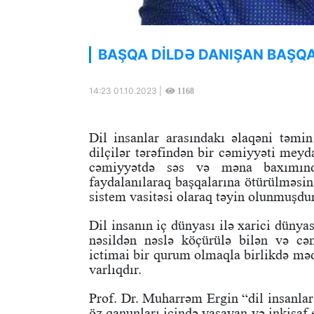
BAŞQA DİLDƏ DANIŞAN BAŞQ
14:23 01.10.2023 |
1168
Dil insanlar arasındakı əlaqəni təmin 
dilçilər tərəfindən bir cəmiyyəti meyd
cəmiyyətdə səs və məna baxımında
faydalanılaraq başqalarına ötürülməsin
sistem vasitəsi olaraq təyin olunmuşdur
Dil insanın iç dünyası ilə xarici dünya
nəsildən nəslə köçürülə bilən və cəm
ictimai bir qurum olmaqla birlikdə
məd
varlıqdır.
Prof. Dr. Muharrəm Ergin “dil insanlar 
öz qanunları içində yaşayan və inkişaf e