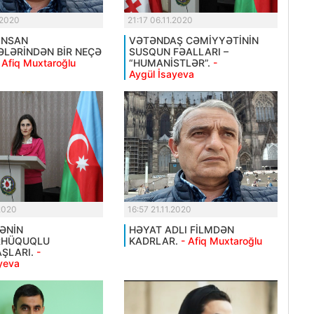
.2020
21:17 06.11.2020
İNSAN
VƏTƏNDAŞ CƏMİYYƏTİNİN
LƏRİNDƏN BİR NEÇƏ
SUSQUN FƏALLARI –
 Afiq Muxtaroğlu
“HUMANİSTLƏR”.
-
Aygül İsayeva
.2020
16:57 21.11.2020
KƏNİN
HƏYAT ADLI FİLMDƏN
RHÜQUQLU
KADRLAR.
- Afiq Muxtaroğlu
ŞLARI.
-
yeva