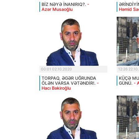
BİZ NƏYƏ İNANIRIQ?.
-
ƏRİNDİYİ
Azər Musaoğlu
Həmid Sa
00:01 02.10.2020
12:26 22.10
TORPAQ, ƏGƏR UĞRUNDA
KÜÇƏ MUS
ÖLƏN VARSA VƏTƏNDİR!.
-
GÜNÜ.
- 
Hacı Bəkiroğlu