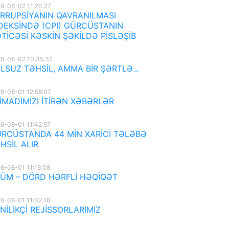
6-08-02 11:20:27
RRUPSİYANIN QAVRANILMASI
DEKSİNDƏ (CPI) GÜRCÜSTANIN
TİCƏSİ KƏSKİN ŞƏKİLDƏ PİSLƏŞİB
6-08-02 10:35:32
LSUZ TƏHSİL, AMMA BİR ŞƏRTLƏ...
6-08-01 12:58:07
İMADIMIZI İTİRƏN XƏBƏRLƏR
6-08-01 11:42:57
RCÜSTANDA 44 MİN XARİCİ TƏLƏBƏ
HSİL ALIR
6-08-01 11:15:08
ÜM – DÖRD HƏRFLİ HƏQİQƏT
6-08-01 11:02:16
NİLİKÇİ REJİSSORLARIMIZ