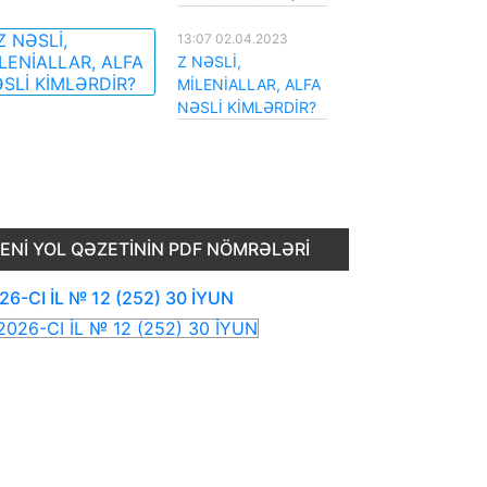
13:07 02.04.2023
Z NƏSLİ,
MİLENİALLAR, ALFA
NƏSLİ KİMLƏRDİR?
ENI YOL QƏZETININ PDF NÖMRƏLƏRI
26-CI İL № 12 (252) 30 İYUN