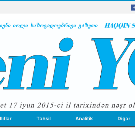
liflər
Təhsil
Analitik
Digər