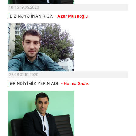
10:45 19.09.2020
BİZ NƏYƏ İNANIRIQ?.
- Azər Musaoğlu
22:08 01.10.2020
ƏRİNDİYİMİZ YERİN ADI.
- Həmid Sadıx