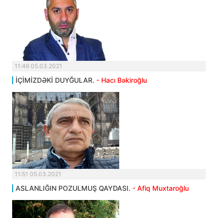
11:46 05.03.2021
İÇİMİZDƏKİ DUYĞULAR.
- Hacı Bəkiroğlu
11:51 05.03.2021
ASLANLIĞIN POZULMUŞ QAYDASI.
- Afiq Muxtaroğlu