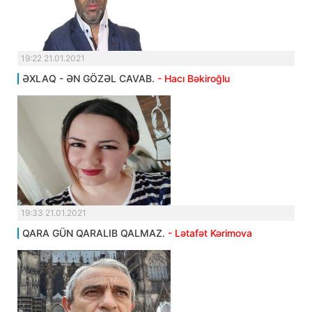
19:22 21.01.2021
ƏXLAQ - ƏN GÖZƏL CAVAB.
- Hacı Bəkiroğlu
19:33 21.01.2021
QARA GÜN QARALIB QALMAZ.
- Lətafət Kərimova