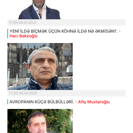
11:55 05.01.2021
YENİ İLDƏ BİÇMƏK ÜÇÜN KÖHNƏ İLDƏ NƏ ƏKMİSƏN?.
-
Hacı Bəkiroğlu
11:30 05.01.2021
AVROPANIN KÜÇƏ BÜLBÜLLƏRİ.
- Afiq Muxtaroğlu