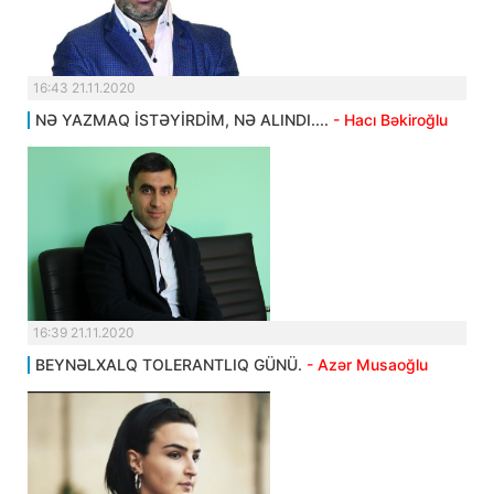
16:43 21.11.2020
NƏ YAZMAQ İSTƏYİRDİM, NƏ ALINDI....
- Hacı Bəkiroğlu
16:39 21.11.2020
BEYNƏLXALQ TOLERANTLIQ GÜNÜ.
- Azər Musaoğlu