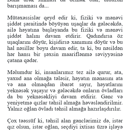
barışmaması da...
Mütəxəssislər qeyd edir ki, fiziki və mənəvi
şiddət şəraitində böyüyən uşaqlar da gələcəkdə,
ailə həyatına başlayanda bu fiziki və mənəvi
şiddət halını davam etdirir. Qadındırsa öz
uşaqlarını döyür, kişidirsə xanımını döyür və bu
hal nəsillər boyu davam edir, ta ki, bu nəsildən
hər hansı bir şəxsin maariflənmə səviyyəsinə
çatana qədər.
Məlumdur ki, insanlarımız tez ailə qurur, ata,
yaxud ana olmağa tələsir, həyatın mənasını ata
və ana olmaqdan ibarət sayır, həyatlarını
yeknəsək yaşayır və gələcəkdə onların övladları
da bu yeknəsəkliyi davam etdirir. Gənc və
yeniyetmə qızlar təhsil almağa həvəsləndirilmir.
Yalnız oğlan övladı təhsil almağa hazırlaşdırılır.
Çox təəssüf ki, təhsil alan gənclərimiz də, istər
qız olsun, istər oğlan, seçdiyi ixtisas üzrə işləyə