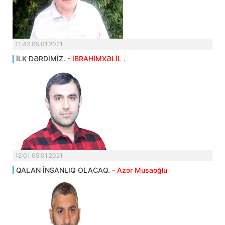
11:42 05.01.2021
İLK DƏRDİMİZ.
- İBRAHİMXƏLİL .
12:01 05.01.2021
QALAN İNSANLIQ OLACAQ.
- Azər Musaoğlu