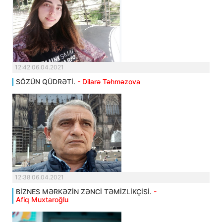
12:42 06.04.2021
SÖZÜN QÜDRƏTİ.
- Dilarə Təhməzova
12:38 06.04.2021
BİZNES MƏRKƏZİN ZƏNCİ TƏMİZLİKÇİSİ.
-
Afiq Muxtaroğlu