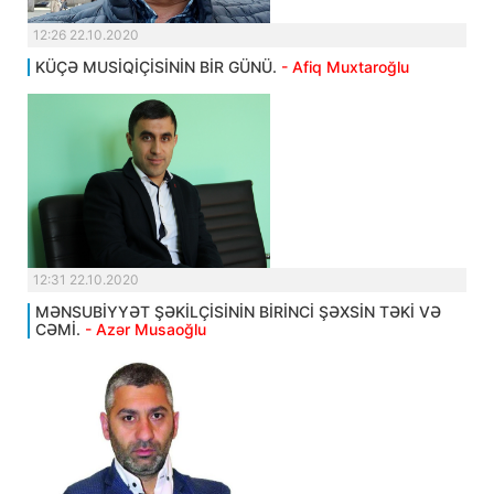
12:26 22.10.2020
KÜÇƏ MUSİQİÇİSİNİN BİR GÜNÜ.
- Afiq Muxtaroğlu
12:31 22.10.2020
MƏNSUBİYYƏT ŞƏKİLÇİSİNİN BİRİNCİ ŞƏXSİN TƏKİ VƏ
CƏMİ.
- Azər Musaoğlu