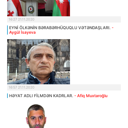
16:27 21.11.2020
EYNİ ÖLKƏNİN BƏRABƏRHÜQUQLU VƏTƏNDAŞLARI.
-
Aygül İsayeva
16:57 21.11.2020
HƏYAT ADLI FİLMDƏN KADRLAR.
- Afiq Muxtaroğlu