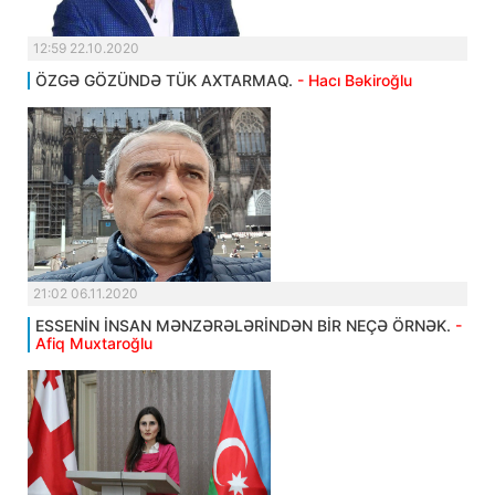
12:59 22.10.2020
ÖZGƏ GÖZÜNDƏ TÜK AXTARMAQ.
- Hacı Bəkiroğlu
21:02 06.11.2020
ESSENİN İNSAN MƏNZƏRƏLƏRİNDƏN BİR NEÇƏ ÖRNƏK.
-
Afiq Muxtaroğlu