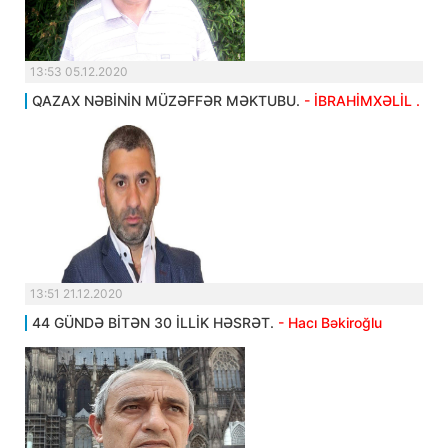
13:53 05.12.2020
QAZAX NƏBİNİN MÜZƏFFƏR MƏKTUBU.
- İBRAHİMXƏLİL .
13:51 21.12.2020
44 GÜNDƏ BİTƏN 30 İLLİK HƏSRƏT.
- Hacı Bəkiroğlu