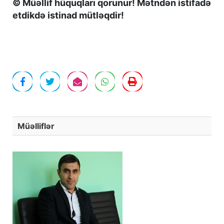
© Müəllif hüquqları qorunur! Mətndən istifadə
etdikdə istinad mütləqdir!
Müəlliflər