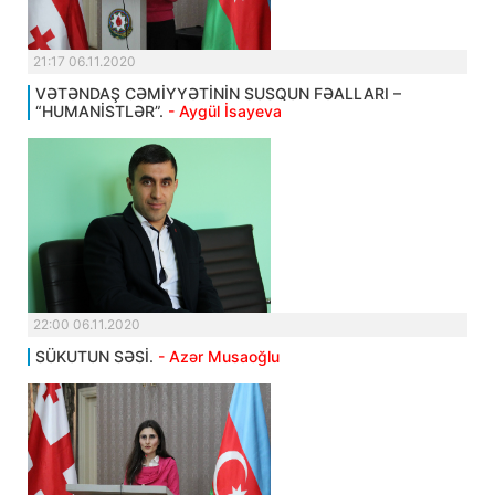
21:17 06.11.2020
VƏTƏNDAŞ CƏMİYYƏTİNİN SUSQUN FƏALLARI –
“HUMANİSTLƏR”.
- Aygül İsayeva
22:00 06.11.2020
SÜKUTUN SƏSİ.
- Azər Musaoğlu