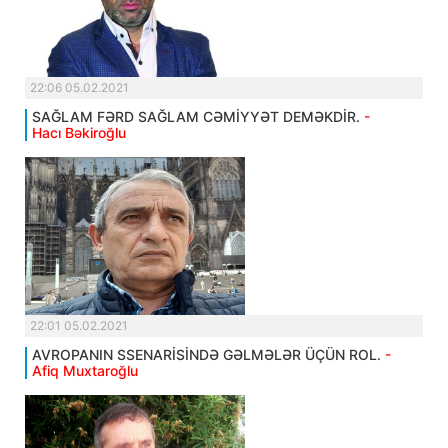
22:06 05.02.2021
SAĞLAM FƏRD SAĞLAM CƏMİYYƏT DEMƏKDİR.
-
Hacı Bəkiroğlu
22:01 05.02.2021
AVROPANIN SSENARİSİNDƏ GƏLMƏLƏR ÜÇÜN ROL.
-
Afiq Muxtaroğlu