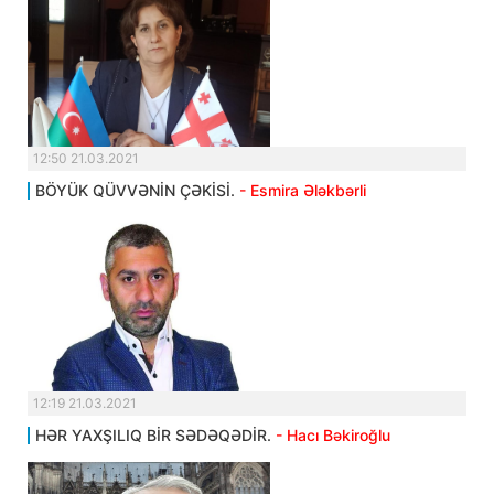
12:50 21.03.2021
BÖYÜK QÜVVƏNİN ÇƏKİSİ.
- Esmira Ələkbərli
12:19 21.03.2021
HƏR YAXŞILIQ BİR SƏDƏQƏDİR.
- Hacı Bəkiroğlu