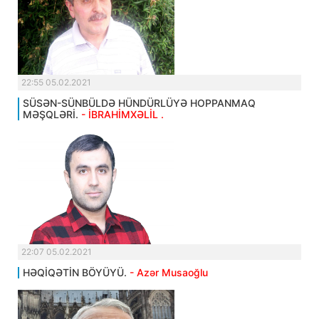
22:55 05.02.2021
SÜSƏN-SÜNBÜLDƏ HÜNDÜRLÜYƏ HOPPANMAQ
MƏŞQLƏRİ.
- İBRAHİMXƏLİL .
22:07 05.02.2021
HƏQİQƏTİN BÖYÜYÜ.
- Azər Musaoğlu