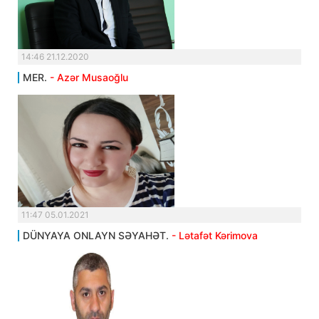
14:46 21.12.2020
MER.
- Azər Musaoğlu
11:47 05.01.2021
DÜNYAYA ONLAYN SƏYAHƏT.
- Lətafət Kərimova