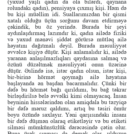
(yaxud yaşlı qadın da ola bilərdi, qaynana
rolundakı qadın), pensiyaya çıxmış kişi. Həm də
bu kişi müəllim idi. Suallarımızdan bir qismi
xatalı olduğu üçün sorğunu davam etdirməyə
çəkindik, bu öz yerində. Burada bir şeyi
aydınlaşdırmaq lazımdır ki, qadın ailədə fiziki
və yaxud mənəvi şiddət görürsə mütləq ailə
həyatını dağıtmalı deyil. Burada məsuliyyət
əvvəlcə kişiyə düşür. Kişi anlamalıdır ki, ailədə
yaranan anlaşılmazlıqları qaydasına salmaq və
özünü düzəltmək məsuliyyəti onun üzərinə
düşür. Əslində isə, istər qadın olsun, istər kişi,
bir-birinə hörmət qoymağı ailə həyatına
başlayanda ən başdan bacarmalıdır. Çünki bir
dəfə bu hörmət bağı qırıldımı, bu bağ təkrar
birləşdirilsə belə əvvəlki kimi olmayacaq. İnsan
beyninin hissələrindən olan amiqdala bu təzyiqə
bir dəfə məruz qaldımı, artıq bu təsiri ömür
boyu özündə saxlayır. Yəni qarşısındakı insanı
bir dəfə düşmən olaraq etiketləyir və bu etiketi
silməsi mümkünsüzlük dərəcəsində çətin olur.
Buna ürək sınması da demək olar, ulduzun