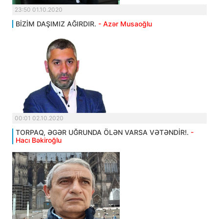
23:50 01.10.2020
BİZİM DAŞIMIZ AĞIRDIR.
- Azər Musaoğlu
00:01 02.10.2020
TORPAQ, ƏGƏR UĞRUNDA ÖLƏN VARSA VƏTƏNDİR!.
-
Hacı Bəkiroğlu