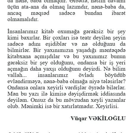
da nənə, baba olmaqdır. Əlbəttə, nəslin davamı
üçün ata-ana da olmaq lazımdır, nənə-baba da,
ancaq məqsəd sadəcə bundan ibarət
olmamalıdır.
İnsanlarımız kitab oxumağa gərəksiz bir şey
kimi baxırlar. Bir çoxları isə teatr deyilən şeyin
sadəcə adını eşidiblər və nə olduğunu da
bilmirlər. Bir yaxınımızın yaşadığı məntəqədə
kitabxana açmışdılar və bu yaxınımız bunun
gərəksiz bir şey olduğunu, ondansa bir iş yeri
açmağın daha yaxşı olduğunu deyirdi. Nə bilim
vallah... insanlarımız övladı böyüdüb
evləndirməyə, nənə-baba olmağa niyə tələsirlər?
Ondansa onlara xeyirli vərdişlər öyrədə bilərlər.
Mən bu yazı ilə kimisə dəyişdirmək iddiasında
deyiləm. Onsuz da bu mövzudan xeyli yazanlar
olub. Mənimki isə bir xatırlatmadır. Xeyirlisi.
Vüqar VƏKİLOĞLU