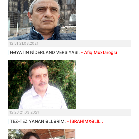
12:51 21.03.2021
HƏYATIN NİDERLAND VERSİYASI.
- Afiq Muxtaroğlu
12:23 21.03.2021
TEZ-TEZ YANAN ƏLLƏRİM.
- İBRAHİMXƏLİL .