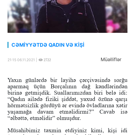
CƏMİYYƏTDƏ QADIN VƏ KİŞİ
Müəlliflər
21:15 06.11.2021 |
2722
Yaxın günlərdə bir layihə çərçivəsində sorğu
aparmaq üçün Borçalının dağ kəndlərindən
birinə getmişdik. Suallarımızdan biri belə idi:
“Qadın ailədə fiziki şiddət, yaxud özünə qarşı
hörmətsizlik gördüyü ər evində övladlarına xətir
yaşamağa davam etməlidirmi?” Cavab isə
“əlbəttə, etməlidir” olmuşdur.
Müsahibimiz təxmin etdiyiniz kimi, kişi idi