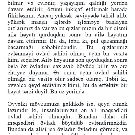
bilmir və evlənir, yaşayışını qaldığı yerdən
davam etdirir, özünü inkişaf etdirmək barədə
fikirləşmir. Ancaq yüksək səviyyədə təhsil alıb,
yüksək maaşlı işlərdə işləməyə başlayan
qızlarımız da var və bu qızlarımızın da bir qismi
ailə həyatı qurduqdan sonra bu ailə həyatını
davam etdirmir. Bu da, təbii ki, pul qazanmağı
bacarmağı səbəbindəndir. Bu qızlarımız
evlənməyi övlad sahibi olmaq üçün bir vasitə
kimi seçirlər. Ailə həyatına son qoyduqdan sonra
belə öz övladını saxlayıb böyüdə bilir və ərə
ehtiyac duymur. Ər onun üçün övlad sahibi
olmağa bir vasitə olur sadəcə olaraq. Təbii ki,
əvvəlcə qeyd etdiyimiz kimi, bu da effektiv bir
həyat tərzi deyil. Bu öz yerində.
Əvvəlki mövzumuza gəldikdə isə, qeyd etmək
lazımdır ki, insanlarımızın ən ali məqsədləri
övlad sahibi olmaqdır. Bundan daha ali
məqsədləri övladı böyüdüb evləndirməkdir.
Bundan da alisi isə övladın övladını görmək, ya