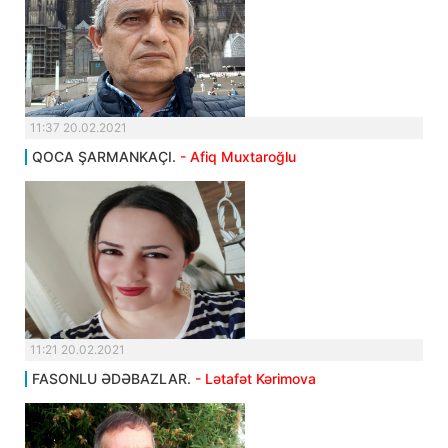
11:37 20.02.2021
QOCA ŞARMANKAÇI.
- Afiq Muxtaroğlu
11:21 20.02.2021
FASONLU ƏDƏBAZLAR.
- Lətafət Kərimova