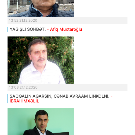
13:52 21.12.2020
YAĞIŞLI SÖHBƏT.
- Afiq Muxtaroğlu
13:08 21.12.2020
SAQQALIN AĞARSIN, CƏNAB AVRAAM LİNKOLN!.
-
İBRAHİMXƏLİL .