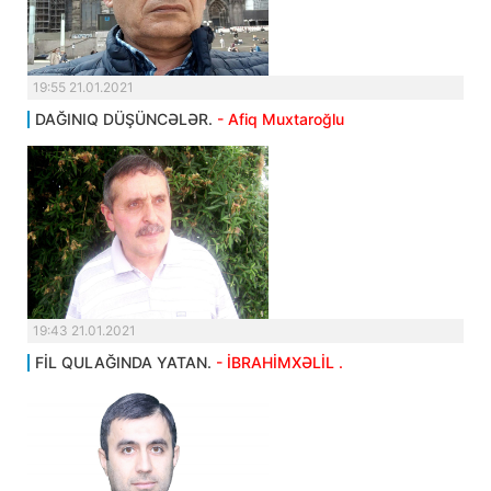
19:55 21.01.2021
DAĞINIQ DÜŞÜNCƏLƏR.
- Afiq Muxtaroğlu
19:43 21.01.2021
FİL QULAĞINDA YATAN.
- İBRAHİMXƏLİL .