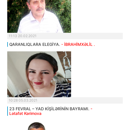
11:13 20.02.2021
QARANLIQLARA ELEGİYA.
- İBRAHİMXƏLİL .
10:28 05.03.2021
23 FEVRAL – YAD KİŞİLƏRİNİN BAYRAMI.
-
Lətafət Kərimova