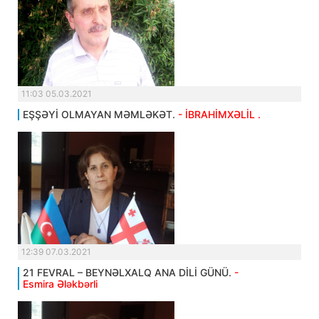
11:03 05.03.2021
EŞŞƏYİ OLMAYAN MƏMLƏKƏT.
- İBRAHİMXƏLİL .
12:39 07.03.2021
21 FEVRAL – BEYNƏLXALQ ANA DİLİ GÜNÜ.
-
Esmira Ələkbərli