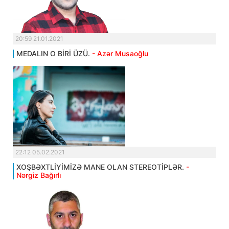
20:59 21.01.2021
MEDALIN O BİRİ ÜZÜ.
- Azər Musaoğlu
22:12 05.02.2021
XOŞBƏXTLİYİMİZƏ MANE OLAN STEREOTİPLƏR.
-
Nərgiz Bağırlı