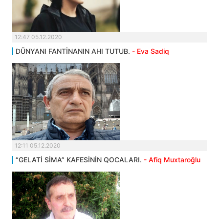
12:47 05.12.2020
DÜNYANI FANTİNANIN AHI TUTUB.
- Eva Sadiq
12:11 05.12.2020
“GELATİ SİMA” KAFESİNİN QOCALARI.
- Afiq Muxtaroğlu