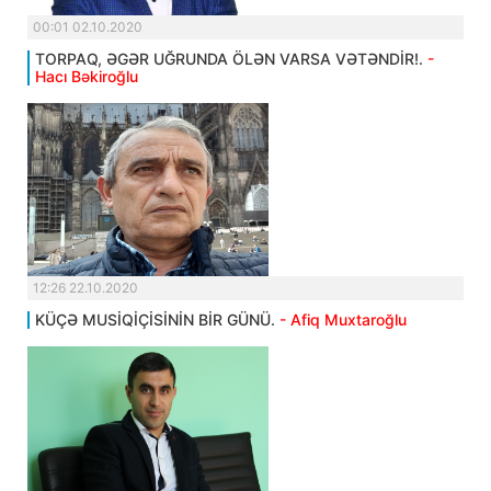
00:01 02.10.2020
TORPAQ, ƏGƏR UĞRUNDA ÖLƏN VARSA VƏTƏNDİR!.
-
Hacı Bəkiroğlu
12:26 22.10.2020
KÜÇƏ MUSİQİÇİSİNİN BİR GÜNÜ.
- Afiq Muxtaroğlu