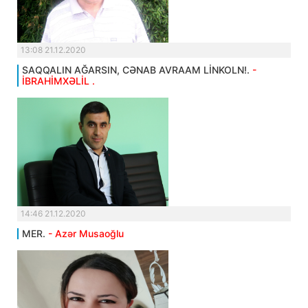
13:08 21.12.2020
SAQQALIN AĞARSIN, CƏNAB AVRAAM LİNKOLN!.
-
İBRAHİMXƏLİL .
14:46 21.12.2020
MER.
- Azər Musaoğlu