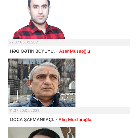
22:07 05.02.2021
HƏQİQƏTİN BÖYÜYÜ.
- Azər Musaoğlu
11:37 20.02.2021
QOCA ŞARMANKAÇI.
- Afiq Muxtaroğlu