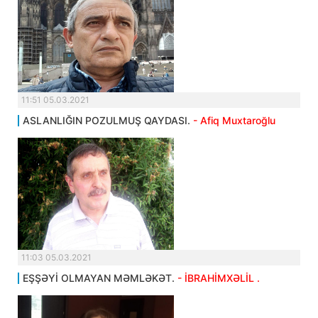
11:51 05.03.2021
ASLANLIĞIN POZULMUŞ QAYDASI.
- Afiq Muxtaroğlu
11:03 05.03.2021
EŞŞƏYİ OLMAYAN MƏMLƏKƏT.
- İBRAHİMXƏLİL .