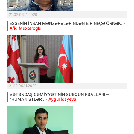
21:02 06.11.2020
ESSENİN İNSAN MƏNZƏRƏLƏRİNDƏN BİR NEÇƏ ÖRNƏK.
-
Afiq Muxtaroğlu
21:17 06.11.2020
VƏTƏNDAŞ CƏMİYYƏTİNİN SUSQUN FƏALLARI –
“HUMANİSTLƏR”.
- Aygül İsayeva