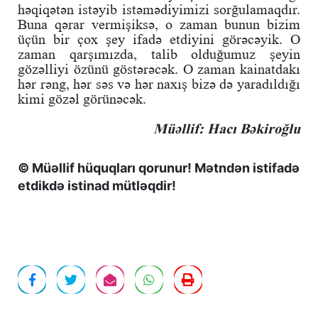
həqiqətən istəyib istəmədiyimizi sorğulamaqdır.
Buna qərar vermişiksə, o zaman bunun bizim
üçün bir çox şey ifadə etdiyini görəcəyik. O
zaman qarşımızda, talib olduğumuz şeyin
gözəlliyi özünü göstərəcək. O zaman kainatdakı
hər rəng, hər səs və hər naxış bizə də yaradıldığı
kimi gözəl görünəcək.
Müəllif: Hacı Bəkiroğlu
© Müəllif hüquqları qorunur! Mətndən istifadə
etdikdə istinad mütləqdir!