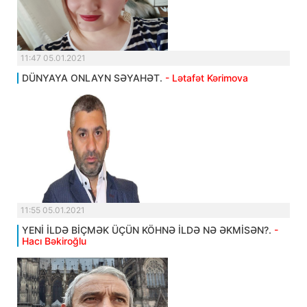
11:47 05.01.2021
DÜNYAYA ONLAYN SƏYAHƏT.
- Lətafət Kərimova
11:55 05.01.2021
YENİ İLDƏ BİÇMƏK ÜÇÜN KÖHNƏ İLDƏ NƏ ƏKMİSƏN?.
-
Hacı Bəkiroğlu