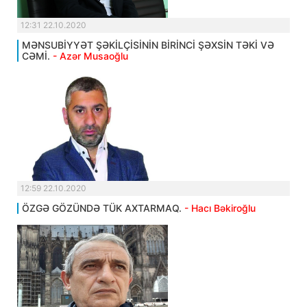
12:31 22.10.2020
MƏNSUBİYYƏT ŞƏKİLÇİSİNİN BİRİNCİ ŞƏXSİN TƏKİ VƏ
CƏMİ.
- Azər Musaoğlu
12:59 22.10.2020
ÖZGƏ GÖZÜNDƏ TÜK AXTARMAQ.
- Hacı Bəkiroğlu