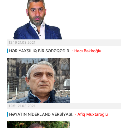
12:19 21.03.2021
HƏR YAXŞILIQ BİR SƏDƏQƏDİR.
- Hacı Bəkiroğlu
12:51 21.03.2021
HƏYATIN NİDERLAND VERSİYASI.
- Afiq Muxtaroğlu