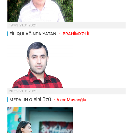
19:43 21.01.2021
FİL QULAĞINDA YATAN.
- İBRAHİMXƏLİL .
20:59 21.01.2021
MEDALIN O BİRİ ÜZÜ.
- Azər Musaoğlu