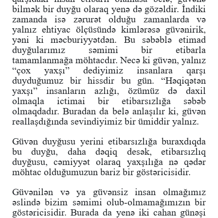
bilmək bir duyğu olaraq yenə də gözəldir. İndiki
zamanda isə zərurət olduğu zamanlarda və
yalnız ehtiyac ölçüsündə kimlərəsə güvənirik,
yəni ki məcburiyyətdən. Bu səbəblə etimad
duyğularımız səmimi bir etibarla
tamamlanmağa möhtacdır. Necə ki güvən, yalnız
“çox yaxşı” dediyimiz insanlara qarşı
duyduğumuz bir hissdir bu gün. “Həqiqətən
yaxşı” insanların azlığı, özümüz də daxil
olmaqla ictimai bir etibarsızlığa səbəb
olmaqdadır. Buradan da belə anlaşılır ki, güvən
reallaşdığında sevindiyimiz bir ümiddir yalnız.
Güvən duyğusu yerini etibarsızlığa buraxdıqda
bu duyğu, daha dəqiq desək, etibarsızlıq
duyğusu, cəmiyyət olaraq yaxşılığa nə qədər
möhtac olduğumuzun bariz bir göstəricisidir.
Güvənilən və ya güvənsiz insan olmağımız
əslində bizim səmimi olub-olmamağımızın bir
göstəricisidir. Burada da yenə iki cahan günəşi