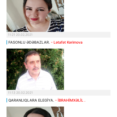
11:21 20.02.2021
FASONLU ƏDƏBAZLAR.
- Lətafət Kərimova
11:13 20.02.2021
QARANLIQLARA ELEGİYA.
- İBRAHİMXƏLİL .