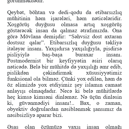
görünməkdədir.
Qeybət, böhtan və dedi-qodu da etibarsızlıq
mühitinin həm işarələri, həm nəticələridir.
Xoşgörüş duyğusu olmasa artıq xoşgörüş
göstərəcək insan da qalmaz ətrafımızda. Ona
görə Mövlana demişdir: “Səhvsiz dost axtaran
dostsuz qalar”. Etibarsızlıq duyğusu təkliyə
itələyər insanı. Yaxşıdırsa yaxşılığıyla, pisdirsə
pisliyiylə baş-başa buraxar insanı.
Postmodernist bir keyfiyyətin əsiri olarıq
nəticədə. Belə bir mühitdə də yaxşılığı əmr edib,
pislikdən çəkindirmək xüsusiyyətimiz
funksional ola bilməz. Çünki yox edilən, həm də
öz əlimizdə yox etdiyimiz şey islamın camaat
anlayışı olmaqdadır. Necə ki belə mühitlərdə
heç kimsə kimsəni dinləməz. Nə üçün dinləsin
ki, güvənmədiyi insanı!.. Bax, o zaman,
obyektiv doğrulardan nəsiblənmək şansımız da
nəsibsizliyə aparar bizi.
Əsas olan özümüzə yaxşı insan olmağı