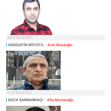
22:07 05.02.2021
HƏQİQƏTİN BÖYÜYÜ.
- Azər Musaoğlu
11:37 20.02.2021
QOCA ŞARMANKAÇI.
- Afiq Muxtaroğlu