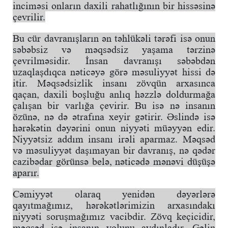
inciməsi onların daxili rahatlığının bir hissəsinə
çevrilir.
Bu cür davranışların ən təhlükəli tərəfi isə onun
səbəbsiz və məqsədsiz yaşama tərzinə
çevrilməsidir. İnsan davranışı səbəbdən
uzaqlaşdıqca nəticəyə görə məsuliyyət hissi də
itir. Məqsədsizlik insanı zövqün arxasınca
qaçan, daxili boşluğu anlıq həzzlə doldurmağa
çalışan bir varlığa çevirir. Bu isə nə insanın
özünə, nə də ətrafına xeyir gətirir. Əslində isə
hərəkətin dəyərini onun niyyəti müəyyən edir.
Niyyətsiz addım insanı irəli aparmaz. Məqsəd
və məsuliyyət daşımayan bir davranış, nə qədər
cazibədar görünsə belə, nəticədə mənəvi düşüşə
aparır.
Cəmiyyət olaraq yenidən dəyərlərə
qayıtmağımız, hərəkətlərimizin arxasındakı
niyyəti soruşmağımız vacibdir. Zövq keçicidir,
məqsəd isə insanın yolunu aydınladır. Gəlin