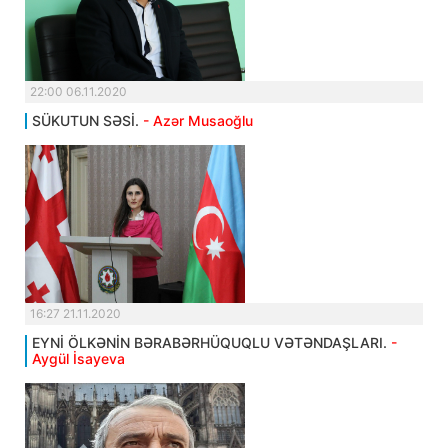
22:00 06.11.2020
SÜKUTUN SƏSİ.
- Azər Musaoğlu
16:27 21.11.2020
EYNİ ÖLKƏNİN BƏRABƏRHÜQUQLU VƏTƏNDAŞLARI.
-
Aygül İsayeva