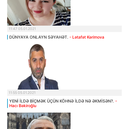
11:47 05.01.2021
DÜNYAYA ONLAYN SƏYAHƏT.
- Lətafət Kərimova
11:55 05.01.2021
YENİ İLDƏ BİÇMƏK ÜÇÜN KÖHNƏ İLDƏ NƏ ƏKMİSƏN?.
-
Hacı Bəkiroğlu