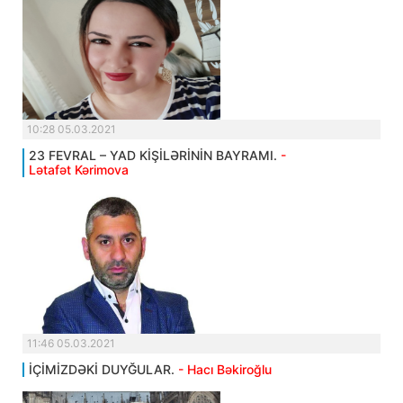
10:28 05.03.2021
23 FEVRAL – YAD KİŞİLƏRİNİN BAYRAMI.
-
Lətafət Kərimova
11:46 05.03.2021
İÇİMİZDƏKİ DUYĞULAR.
- Hacı Bəkiroğlu