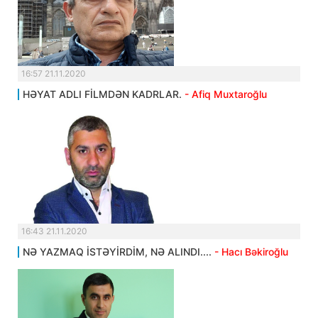
16:57 21.11.2020
HƏYAT ADLI FİLMDƏN KADRLAR.
- Afiq Muxtaroğlu
16:43 21.11.2020
NƏ YAZMAQ İSTƏYİRDİM, NƏ ALINDI....
- Hacı Bəkiroğlu