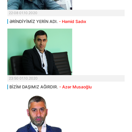
22:08 01.10.2020
ƏRİNDİYİMİZ YERİN ADI.
- Həmid Sadıx
23:50 01.10.2020
BİZİM DAŞIMIZ AĞIRDIR.
- Azər Musaoğlu