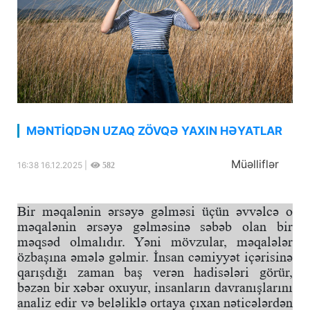
MƏNTİQDƏN UZAQ ZÖVQƏ YAXIN HƏYATLAR
Müəlliflər
16:38 16.12.2025 |
582
Bir məqalənin ərsəyə gəlməsi üçün əvvəlcə o
məqalənin ərsəyə gəlməsinə səbəb olan bir
məqsəd olmalıdır. Yəni mövzular, məqalələr
özbaşına əmələ gəlmir. İnsan cəmiyyət içərisinə
qarışdığı zaman baş verən hadisələri görür,
bəzən bir xəbər oxuyur, insanların davranışlarını
analiz edir və beləliklə ortaya çıxan nəticələrdən