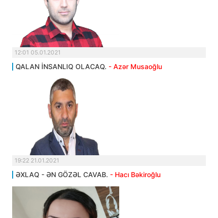
12:01 05.01.2021
QALAN İNSANLIQ OLACAQ.
- Azər Musaoğlu
19:22 21.01.2021
ƏXLAQ - ƏN GÖZƏL CAVAB.
- Hacı Bəkiroğlu