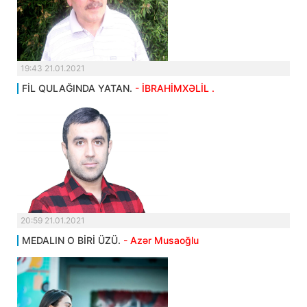
19:43 21.01.2021
FİL QULAĞINDA YATAN.
- İBRAHİMXƏLİL .
20:59 21.01.2021
MEDALIN O BİRİ ÜZÜ.
- Azər Musaoğlu