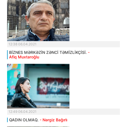
12:38 06.04.2021
BİZNES MƏRKƏZİN ZƏNCİ TƏMİZLİKÇİSİ.
-
Afiq Muxtaroğlu
12:49 06.04.2021
QADIN OLMAQ.
- Nərgiz Bağırlı