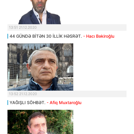
13:51 21.12.2020
44 GÜNDƏ BİTƏN 30 İLLİK HƏSRƏT.
- Hacı Bəkiroğlu
13:52 21.12.2020
YAĞIŞLI SÖHBƏT.
- Afiq Muxtaroğlu