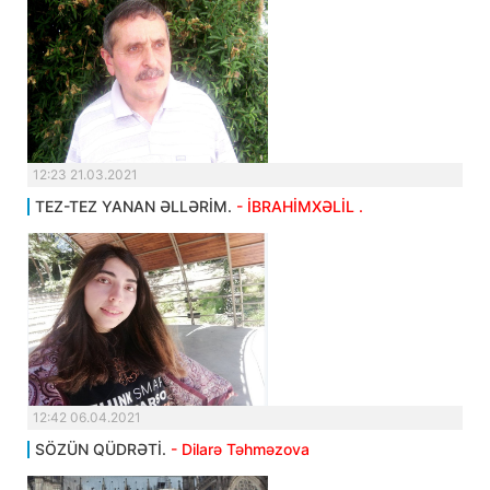
12:23 21.03.2021
TEZ-TEZ YANAN ƏLLƏRİM.
- İBRAHİMXƏLİL .
12:42 06.04.2021
SÖZÜN QÜDRƏTİ.
- Dilarə Təhməzova