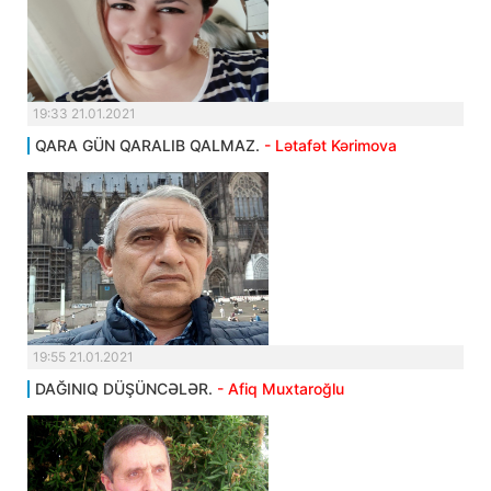
19:33 21.01.2021
QARA GÜN QARALIB QALMAZ.
- Lətafət Kərimova
19:55 21.01.2021
DAĞINIQ DÜŞÜNCƏLƏR.
- Afiq Muxtaroğlu