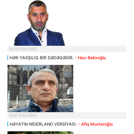
12:19 21.03.2021
HƏR YAXŞILIQ BİR SƏDƏQƏDİR.
- Hacı Bəkiroğlu
12:51 21.03.2021
HƏYATIN NİDERLAND VERSİYASI.
- Afiq Muxtaroğlu