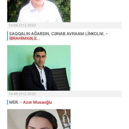
13:08 21.12.2020
SAQQALIN AĞARSIN, CƏNAB AVRAAM LİNKOLN!.
-
İBRAHİMXƏLİL .
14:46 21.12.2020
MER.
- Azər Musaoğlu