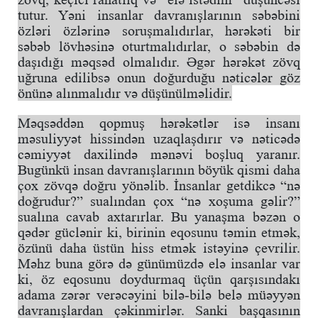
tutur. Yəni insanlar davranışlarının səbəbini
özləri özlərinə soruşmalıdırlar, hərəkəti bir
səbəb lövhəsinə oturtmalıdırlar, o səbəbin də
daşıdığı məqsəd olmalıdır. Əgər hərəkət zövq
uğruna edilibsə onun doğurduğu nəticələr göz
önünə alınmalıdır və düşünülməlidir.
Məqsəddən qopmuş hərəkətlər isə insanı
məsuliyyət hissindən uzaqlaşdırır və nəticədə
cəmiyyət daxilində mənəvi boşluq yaranır.
Bugünkü insan davranışlarının böyük qismi daha
çox zövqə doğru yönəlib. İnsanlar getdikcə “nə
doğrudur?” sualından çox “nə xoşuma gəlir?”
sualına cavab axtarırlar. Bu yanaşma bəzən o
qədər güclənir ki, birinin eqosunu təmin etmək,
özünü daha üstün hiss etmək istəyinə çevrilir.
Məhz buna görə də günümüzdə elə insanlar var
ki, öz eqosunu doydurmaq üçün qarşısındakı
adama zərər verəcəyini bilə-bilə belə müəyyən
davranışlardan çəkinmirlər. Sanki başqasının