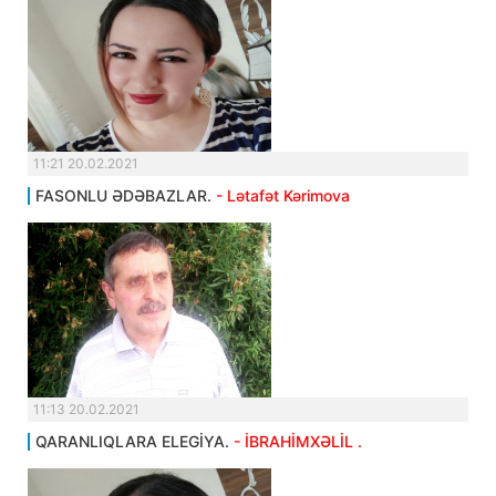
11:21 20.02.2021
FASONLU ƏDƏBAZLAR.
- Lətafət Kərimova
11:13 20.02.2021
QARANLIQLARA ELEGİYA.
- İBRAHİMXƏLİL .