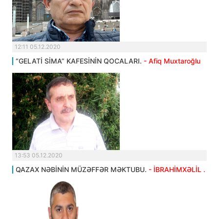
12:11 05.12.2020
“GELATİ SİMA” KAFESİNİN QOCALARI.
- Afiq Muxtaroğlu
13:53 05.12.2020
QAZAX NƏBİNİN MÜZƏFFƏR MƏKTUBU.
- İBRAHİMXƏLİL .