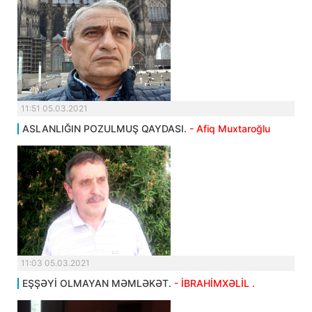
11:51 05.03.2021
ASLANLIĞIN POZULMUŞ QAYDASI.
- Afiq Muxtaroğlu
11:03 05.03.2021
EŞŞƏYİ OLMAYAN MƏMLƏKƏT.
- İBRAHİMXƏLİL .