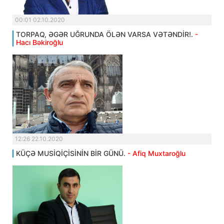
00:01 02.10.2020
TORPAQ, ƏGƏR UĞRUNDA ÖLƏN VARSA VƏTƏNDİR!.
-
Hacı Bəkiroğlu
12:26 22.10.2020
KÜÇƏ MUSİQİÇİSİNİN BİR GÜNÜ.
- Afiq Muxtaroğlu