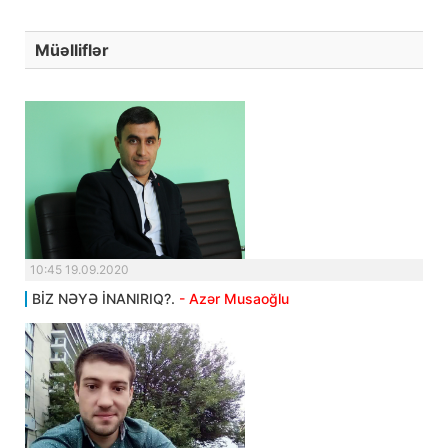
Müəlliflər
10:45 19.09.2020
BİZ NƏYƏ İNANIRIQ?.
- Azər Musaoğlu