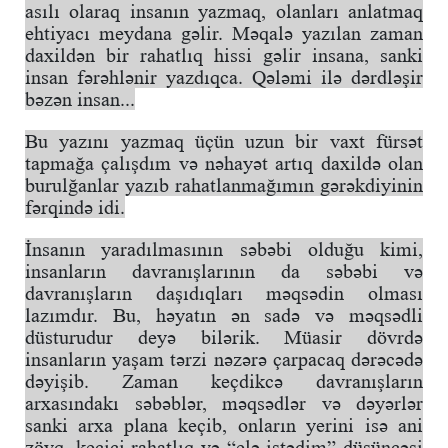
asılı olaraq insanın yazmaq, olanları anlatmaq
ehtiyacı meydana gəlir. Məqalə yazılan zaman
daxildən bir rahatlıq hissi gəlir insana, sanki
insan fərəhlənir yazdıqca. Qələmi ilə dərdləşir
bəzən insan...
Bu yazını yazmaq üçün uzun bir vaxt fürsət
tapmağa çalışdım və nəhayət artıq daxildə olan
burulğanlar yazıb rahatlanmağımın gərəkdiyinin
fərqində idi.
İnsanın yaradılmasının səbəbi olduğu kimi,
insanların davranışlarının da səbəbi və
davranışların daşıdıqları məqsədin olması
lazımdır. Bu, həyatın ən sadə və məqsədli
düsturudur deyə bilərik. Müasir dövrdə
insanların yaşam tərzi nəzərə çarpacaq dərəcədə
dəyişib. Zaman keçdikcə davranışların
arxasındakı səbəblər, məqsədlər və dəyərlər
sanki arxa plana keçib, onların yerini isə ani
zövq, keçici rahatlıq və “elə istədim” düşüncəsi