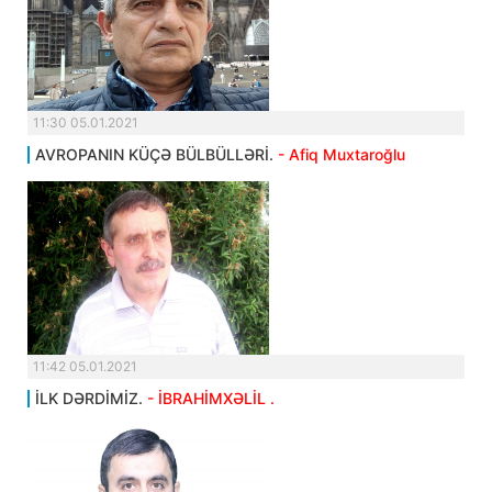
11:30 05.01.2021
AVROPANIN KÜÇƏ BÜLBÜLLƏRİ.
- Afiq Muxtaroğlu
11:42 05.01.2021
İLK DƏRDİMİZ.
- İBRAHİMXƏLİL .