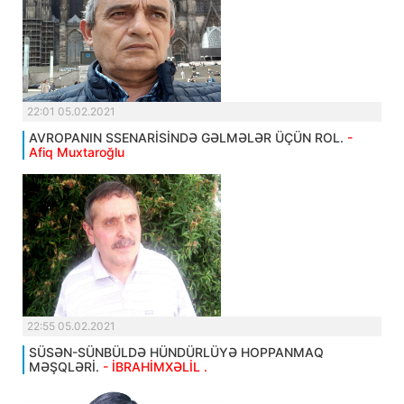
22:01 05.02.2021
AVROPANIN SSENARİSİNDƏ GƏLMƏLƏR ÜÇÜN ROL.
-
Afiq Muxtaroğlu
22:55 05.02.2021
SÜSƏN-SÜNBÜLDƏ HÜNDÜRLÜYƏ HOPPANMAQ
MƏŞQLƏRİ.
- İBRAHİMXƏLİL .