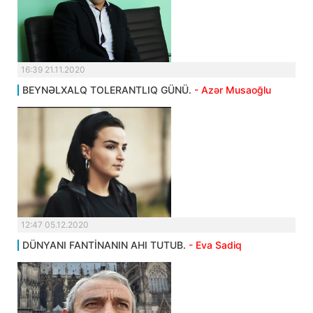
16:39 21.11.2020
BEYNƏLXALQ TOLERANTLIQ GÜNÜ.
- Azər Musaoğlu
12:47 05.12.2020
DÜNYANI FANTİNANIN AHI TUTUB.
- Eva Sadiq