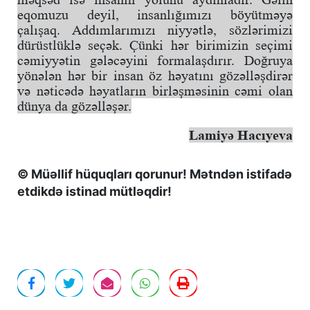
eqomuzu deyil, insanlığımızı böyütməyə
çalışaq. Addımlarımızı niyyətlə, sözlərimizi
dürüstlüklə seçək. Çünki hər birimizin seçimi
cəmiyyətin gələcəyini formalaşdırır. Doğruya
yönələn hər bir insan öz həyatını gözəlləşdirər
və nəticədə həyatların birləşməsinin cəmi olan
dünya da gözəlləşər.
Lamiyə Hacıyeva
© Müəllif hüquqları qorunur! Mətndən istifadə
etdikdə istinad mütləqdir!