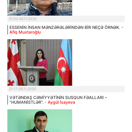
21:02 06.11.2020
ESSENİN İNSAN MƏNZƏRƏLƏRİNDƏN BİR NEÇƏ ÖRNƏK.
-
Afiq Muxtaroğlu
21:17 06.11.2020
VƏTƏNDAŞ CƏMİYYƏTİNİN SUSQUN FƏALLARI –
“HUMANİSTLƏR”.
- Aygül İsayeva