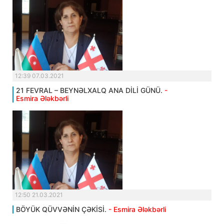
12:39 07.03.2021
21 FEVRAL – BEYNƏLXALQ ANA DİLİ GÜNÜ.
-
Esmira Ələkbərli
12:50 21.03.2021
BÖYÜK QÜVVƏNİN ÇƏKİSİ.
- Esmira Ələkbərli