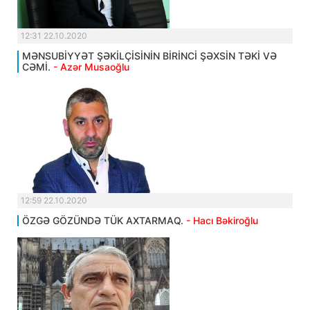
12:31 22.10.2020
MƏNSUBİYYƏT ŞƏKİLÇİSİNİN BİRİNCİ ŞƏXSİN TƏKİ VƏ
CƏMİ.
- Azər Musaoğlu
12:59 22.10.2020
ÖZGƏ GÖZÜNDƏ TÜK AXTARMAQ.
- Hacı Bəkiroğlu