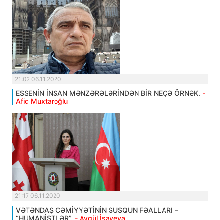
21:02 06.11.2020
ESSENİN İNSAN MƏNZƏRƏLƏRİNDƏN BİR NEÇƏ ÖRNƏK.
-
Afiq Muxtaroğlu
21:17 06.11.2020
VƏTƏNDAŞ CƏMİYYƏTİNİN SUSQUN FƏALLARI –
“HUMANİSTLƏR”.
- Aygül İsayeva