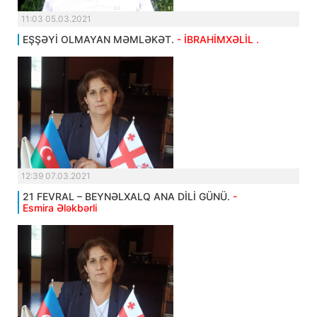
11:03 05.03.2021
EŞŞƏYİ OLMAYAN MƏMLƏKƏT.
- İBRAHİMXƏLİL .
12:39 07.03.2021
21 FEVRAL – BEYNƏLXALQ ANA DİLİ GÜNÜ.
-
Esmira Ələkbərli