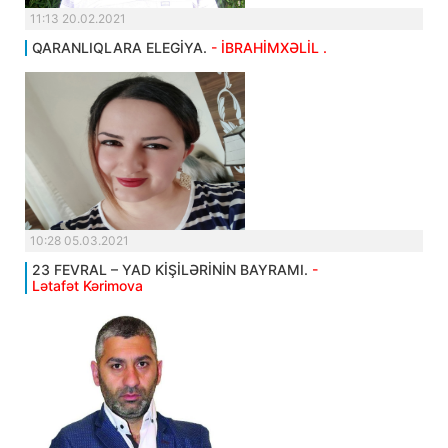
11:13 20.02.2021
QARANLIQLARA ELEGİYA.
- İBRAHİMXƏLİL .
10:28 05.03.2021
23 FEVRAL – YAD KİŞİLƏRİNİN BAYRAMI.
-
Lətafət Kərimova