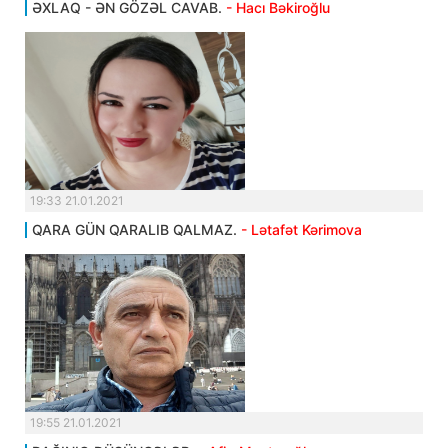
ƏXLAQ - ƏN GÖZƏL CAVAB.
- Hacı Bəkiroğlu
19:33 21.01.2021
QARA GÜN QARALIB QALMAZ.
- Lətafət Kərimova
19:55 21.01.2021