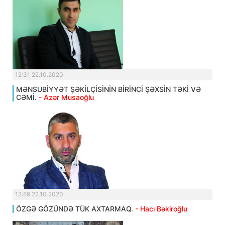
12:31 22.10.2020
MƏNSUBİYYƏT ŞƏKİLÇİSİNİN BİRİNCİ ŞƏXSİN TƏKİ VƏ
CƏMİ.
- Azər Musaoğlu
12:59 22.10.2020
ÖZGƏ GÖZÜNDƏ TÜK AXTARMAQ.
- Hacı Bəkiroğlu