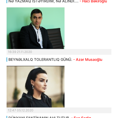
NƏ YAZMAQ İSTƏYİRDİM, NƏ ALINDI....
- Hacı Bəkiroğlu
16:39 21.11.2020
BEYNƏLXALQ TOLERANTLIQ GÜNÜ.
- Azər Musaoğlu
12:47 05.12.2020
DÜNYANI FANTİNANIN AHI TUTUB.
- Eva Sadiq