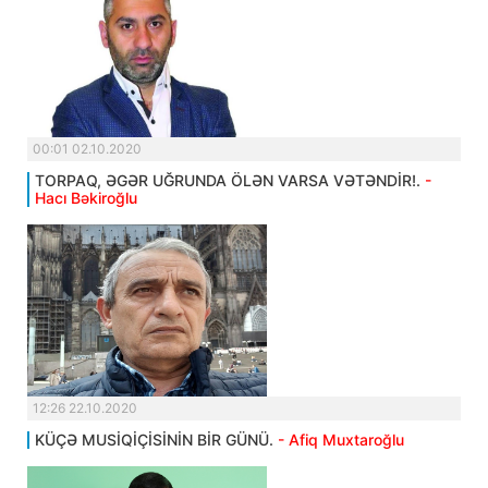
00:01 02.10.2020
TORPAQ, ƏGƏR UĞRUNDA ÖLƏN VARSA VƏTƏNDİR!.
-
Hacı Bəkiroğlu
12:26 22.10.2020
KÜÇƏ MUSİQİÇİSİNİN BİR GÜNÜ.
- Afiq Muxtaroğlu