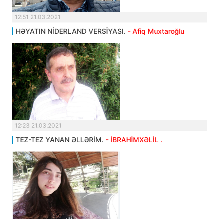
12:51 21.03.2021
HƏYATIN NİDERLAND VERSİYASI.
- Afiq Muxtaroğlu
12:23 21.03.2021
TEZ-TEZ YANAN ƏLLƏRİM.
- İBRAHİMXƏLİL .