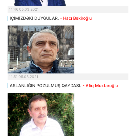
11:46 05.03.2021
İÇİMİZDƏKİ DUYĞULAR.
- Hacı Bəkiroğlu
11:51 05.03.2021
ASLANLIĞIN POZULMUŞ QAYDASI.
- Afiq Muxtaroğlu