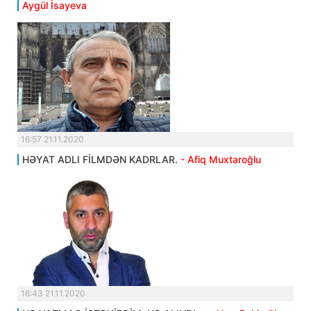
Aygül İsayeva
16:57 21.11.2020
HƏYAT ADLI FİLMDƏN KADRLAR.
- Afiq Muxtaroğlu
16:43 21.11.2020