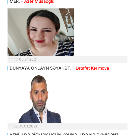
MER.
- Azər Musaoğlu
11:47 05.01.2021
DÜNYAYA ONLAYN SƏYAHƏT.
- Lətafət Kərimova
11:55 05.01.2021
YENİ İLDƏ BİÇMƏK ÜÇÜN KÖHNƏ İLDƏ NƏ ƏKMİSƏN?.
-