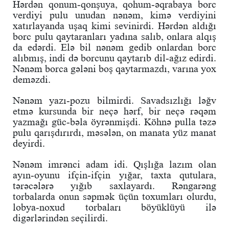
Hərdən qonum-qonşuya, qohum-əqrabaya borc
verdiyi pulu unudan nənəm, kimə verdiyini
xatırlayanda uşaq kimi sevinirdi. Hərdən aldığı
borc pulu qaytaranları yadına salıb, onlara alqış
da edərdi. Elə bil nənəm gedib onlardan borc
alıbmış, indi də borcunu qaytarıb dil-ağız edirdi.
Nənəm borca gələni boş qaytarmazdı, varına yox
deməzdi.
Nənəm yazı-pozu bilmirdi. Savadsızlığı ləğv
etmə kursunda bir neçə hərf, bir neçə rəqəm
yazmağı güc-bəla öyrənmişdi. Köhnə pulla təzə
pulu qarışdırırdı, məsələn, on manata yüz manat
deyirdi.
Nənəm imrənci adam idi. Qışlığa lazım olan
ayın-oyunu ifçin-ifçin yığar, taxta qutulara,
tərəcələrə yığıb saxlayardı. Rəngarəng
torbalarda onun səpmək üçün toxumları olurdu,
lobya-noxud torbaları böyüklüyü ilə
digərlərindən seçilirdi.