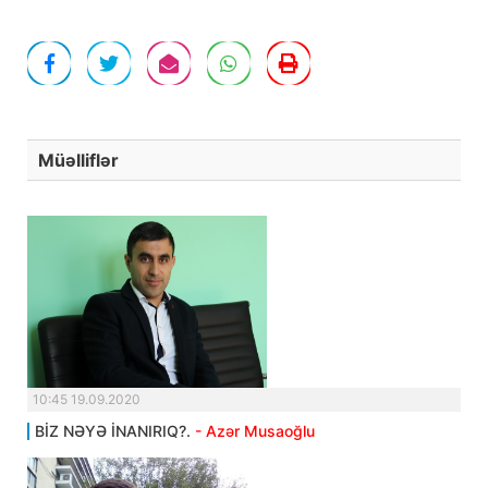
Müəlliflər
10:45 19.09.2020
BİZ NƏYƏ İNANIRIQ?.
- Azər Musaoğlu