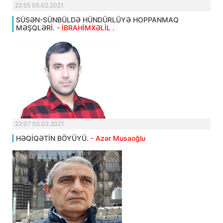
22:55 05.02.2021
SÜSƏN-SÜNBÜLDƏ HÜNDÜRLÜYƏ HOPPANMAQ
MƏŞQLƏRİ.
- İBRAHİMXƏLİL .
22:07 05.02.2021
HƏQİQƏTİN BÖYÜYÜ.
- Azər Musaoğlu