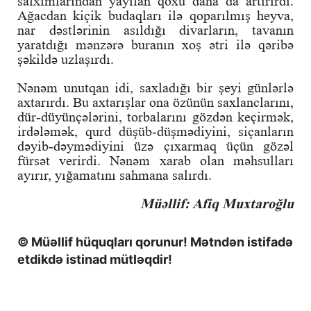
salxımlarından yayılan qoxu daha da artırırdı.
Ağacdan kiçik budaqları ilə qoparılmış heyva,
nar dəstlərinin asıldığı divarların, tavanın
yaratdığı mənzərə buranın xoş ətri ilə qəribə
şəkildə uzlaşırdı.
Nənəm unutqan idi, saxladığı bir şeyi günlərlə
axtarırdı. Bu axtarışlar ona özünün saxlanclarını,
dür-düyünçələrini, torbalarını gözdən keçirmək,
irdələmək, qurd düşüb-düşmədiyini, siçanların
dəyib-dəymədiyini üzə çıxarmaq üçün gözəl
fürsət verirdi. Nənəm xarab olan məhsulları
ayırır, yığamatını sahmana salırdı.
Müəllif: Afiq Muxtaroğlu
© Müəllif hüquqları qorunur! Mətndən istifadə
etdikdə istinad mütləqdir!