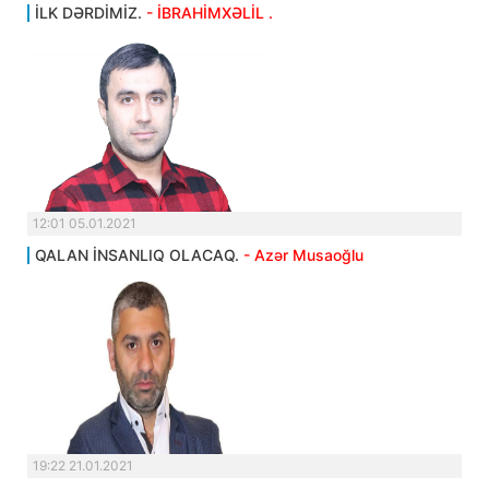
İLK DƏRDİMİZ.
- İBRAHİMXƏLİL .
12:01 05.01.2021
QALAN İNSANLIQ OLACAQ.
- Azər Musaoğlu
19:22 21.01.2021