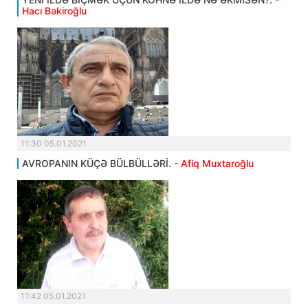
Hacı Bəkiroğlu
11:30 05.01.2021
AVROPANIN KÜÇƏ BÜLBÜLLƏRİ.
- Afiq Muxtaroğlu
11:42 05.01.2021