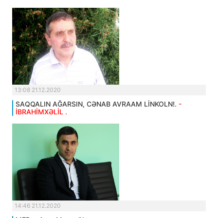
13:08 21.12.2020
SAQQALIN AĞARSIN, CƏNAB AVRAAM LİNKOLN!.
-
İBRAHİMXƏLİL .
14:46 21.12.2020