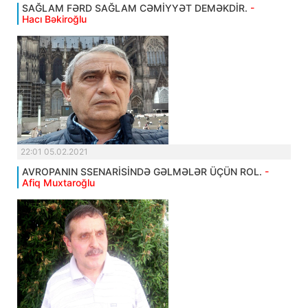
SAĞLAM FƏRD SAĞLAM CƏMİYYƏT DEMƏKDİR.
-
Hacı Bəkiroğlu
22:01 05.02.2021
AVROPANIN SSENARİSİNDƏ GƏLMƏLƏR ÜÇÜN ROL.
-
Afiq Muxtaroğlu