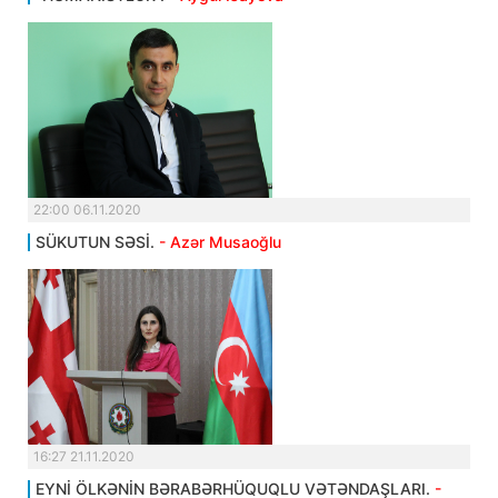
22:00 06.11.2020
SÜKUTUN SƏSİ.
- Azər Musaoğlu
16:27 21.11.2020
EYNİ ÖLKƏNİN BƏRABƏRHÜQUQLU VƏTƏNDAŞLARI.
-