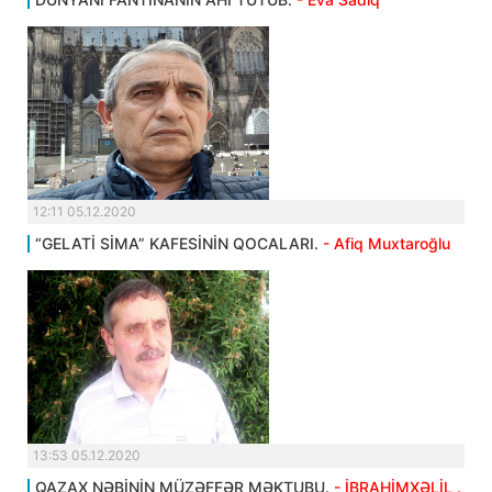
12:11 05.12.2020
“GELATİ SİMA” KAFESİNİN QOCALARI.
- Afiq Muxtaroğlu
13:53 05.12.2020
QAZAX NƏBİNİN MÜZƏFFƏR MƏKTUBU.
- İBRAHİMXƏLİL .