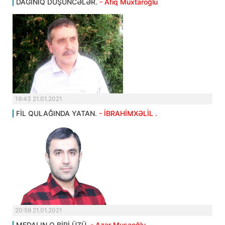
DAĞINIQ DÜŞÜNCƏLƏR.
- Afiq Muxtaroğlu
19:43 21.01.2021
FİL QULAĞINDA YATAN.
- İBRAHİMXƏLİL .
20:59 21.01.2021
MEDALIN O BİRİ ÜZÜ.
- Azər Musaoğlu