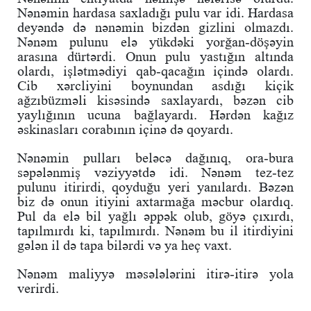
Nənəmin hardasa saxladığı pulu var idi. Hardasa
deyəndə də nənəmin bizdən gizlini olmazdı.
Nənəm pulunu elə yükdəki yorğan-döşəyin
arasına dürtərdi. Onun pulu yastığın altında
olardı, işlətmədiyi qab-qacağın içində olardı.
Cib xərcliyini boynundan asdığı kiçik
ağzıbüzməli kisəsində saxlayardı, bəzən cib
yaylığının ucuna bağlayardı. Hərdən kağız
əskinasları corabının içinə də qoyardı.
Nənəmin pulları beləcə dağınıq, ora-bura
səpələnmiş vəziyyətdə idi. Nənəm tez-tez
pulunu itirirdi, qoyduğu yeri yanılardı. Bəzən
biz də onun itiyini axtarmağa məcbur olardıq.
Pul da elə bil yağlı əppək olub, göyə çıxırdı,
tapılmırdı ki, tapılmırdı. Nənəm bu il itirdiyini
gələn il də tapa bilərdi və ya heç vaxt.
Nənəm maliyyə məsələlərini itirə-itirə yola
verirdi.