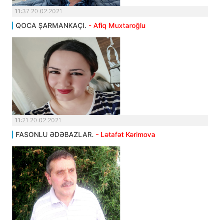
11:37 20.02.2021
QOCA ŞARMANKAÇI.
- Afiq Muxtaroğlu
11:21 20.02.2021
FASONLU ƏDƏBAZLAR.
- Lətafət Kərimova