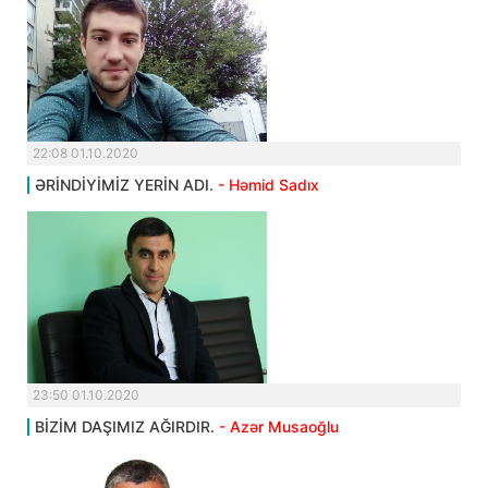
22:08 01.10.2020
ƏRİNDİYİMİZ YERİN ADI.
- Həmid Sadıx
23:50 01.10.2020
BİZİM DAŞIMIZ AĞIRDIR.
- Azər Musaoğlu