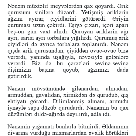
Nənəm müxtəlif meyvələrdən qax qoyardı. Ərik
qurusunu sinilərə düzərdi. Yetişmiş əriklərin
ağzını ayırar, çiyidlərini götürərdi. Əriyin
quruması uzun çəkirdi. Eşiyə çıxarı, içəri aparı
beş-on gün vaxt alırdı. Quruyan əriklərin ağı
ayrı, sarısı ayrı torbalara yığılırdı. Qurumuş ərik
çiyidləri də ayrıca torbalara toplanırdı. Nənəm
qışda ərik qurusundan, çiyiddən ovuc-ovuc bizə
verərdi, yanında uşağıyla, nəvəsiylə gələnlərə
verərdi. Biz də bu çərəzləri sevinə-sevinə
dişimizin başına qoyub, ağzımızı dada
gətirirdik.
Nənəm mövsümündə gilənardan, almadan,
armuddan, gavalıdan, xirnikdən də qurudub, qış
ehtiyatı görərdi. Dilimlənmiş almanı, armudu
iynəylə sapa düzüb qurudardı. Nənəmin bu qax
düzümləri dildə-ağızda deyilirdi, adla idi.
Nənəmin yığamatı bunlarla bitmirdi. Əldamının
divarına vurduğu mismarlardan əvəlik hörükləri