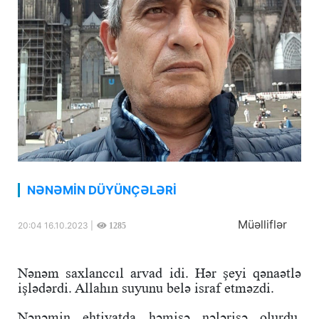
NƏNƏMİN DÜYÜNÇƏLƏRİ
Müəlliflər
20:04 16.10.2023 |
1285
Nənəm saxlanccıl arvad idi. Hər şeyi qənaətlə
işlədərdi. Allahın suyunu belə israf etməzdi.
Nənəmin ehtiyatda həmişə nələrisə olurdu.