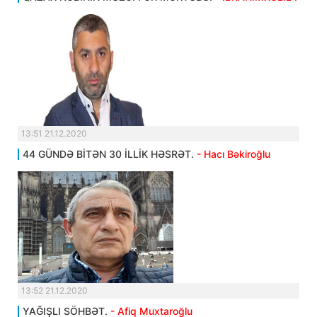
13:51 21.12.2020
44 GÜNDƏ BİTƏN 30 İLLİK HƏSRƏT.
- Hacı Bəkiroğlu
13:52 21.12.2020
YAĞIŞLI SÖHBƏT.
- Afiq Muxtaroğlu