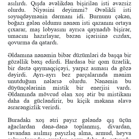
asılırdı. Qışda əvəlikdən bişirilən isti əvəzsiz
olurdu. Niyəsini deyimmi? Əvəlikli isti
soyuqdəymənin dərmanı idi. Burnunu çəkən,
boğazı gələn oldumu nənəm isti qazanını ortaya
çıxarar, maş lobyasını ayrıca qaynadıb bişirər,
umacını hazırlayar, bəzən içərisinə cızdax,
qovurma da qatardı.
Əldamına nənəmin bibər düzümləri də başqa bir
gözəllik bəxş edirdi. Hardasa bir qom üzərlik,
bir dəstə qaymaqçiçəyi, yarpız asması da gözə
dəyirdi. Ayrı-ayrı bez parçalarında mənim
unutduğum nələrsə olurdu. Nənəmin bu
düyünçələrinin mistik bir enerjisi vardı.
Əldamında mövcud olan xoş ətir bu mistikanı
daha da gücləndirir, bu kiçik məkana əlavə
əsrarəngizlik verirdi.
Buradakı xoş ətri payız gələndə qış üçün
ağaclardan dənə-dənə toplanmış, divardan,
tavandan asılmış payızlıq alma, armud, heyva