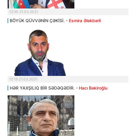
12:50 21.03.2021
BÖYÜK QÜVVƏNİN ÇƏKİSİ.
- Esmira Ələkbərli
12:19 21.03.2021
HƏR YAXŞILIQ BİR SƏDƏQƏDİR.
- Hacı Bəkiroğlu