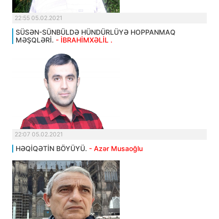
22:55 05.02.2021
SÜSƏN-SÜNBÜLDƏ HÜNDÜRLÜYƏ HOPPANMAQ
MƏŞQLƏRİ.
- İBRAHİMXƏLİL .
22:07 05.02.2021
HƏQİQƏTİN BÖYÜYÜ.
- Azər Musaoğlu