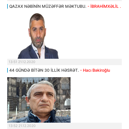
QAZAX NƏBİNİN MÜZƏFFƏR MƏKTUBU.
- İBRAHİMXƏLİL .
13:51 21.12.2020
44 GÜNDƏ BİTƏN 30 İLLİK HƏSRƏT.
- Hacı Bəkiroğlu
13:52 21.12.2020