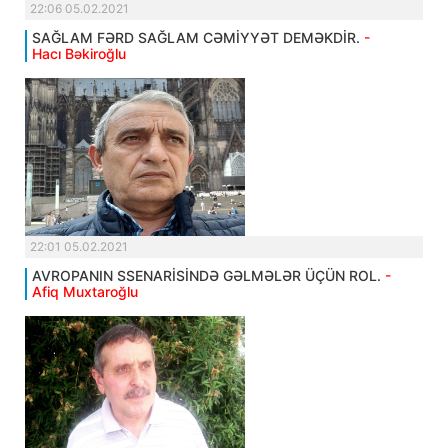
22:06 05.02.2021
SAĞLAM FƏRD SAĞLAM CƏMİYYƏT DEMƏKDİR.
-
Hacı Bəkiroğlu
22:01 05.02.2021
AVROPANIN SSENARİSİNDƏ GƏLMƏLƏR ÜÇÜN ROL.
-
Afiq Muxtaroğlu