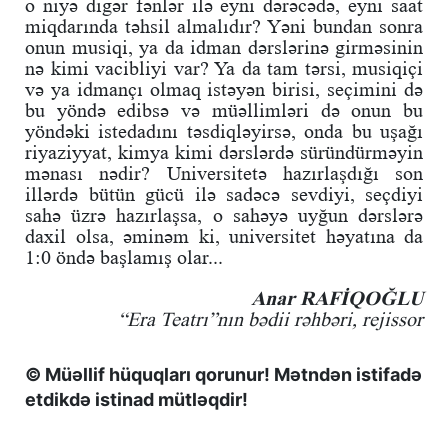
o niyə digər fənlər ilə eyni dərəcədə, eyni saat
miqdarında təhsil almalıdır? Yəni bundan sonra
onun musiqi, ya da idman dərslərinə girməsinin
nə kimi vacibliyi var? Ya da tam tərsi, musiqiçi
və ya idmançı olmaq istəyən birisi, seçimini də
bu yöndə edibsə və müəllimləri də onun bu
yöndəki istedadını təsdiqləyirsə, onda bu uşağı
riyaziyyat, kimya kimi dərslərdə süründürməyin
mənası nədir? Universitetə hazırlaşdığı son
illərdə bütün gücü ilə sadəcə sevdiyi, seçdiyi
sahə üzrə hazırlaşsa, o sahəyə uyğun dərslərə
daxil olsa, əminəm ki, universitet həyatına da
1:0 öndə başlamış olar...
Anar RAFİQOĞLU
“Era Teatrı”nın bədii rəhbəri, rejissor
© Müəllif hüquqları qorunur! Mətndən istifadə
etdikdə istinad mütləqdir!