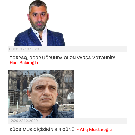
00:01 02.10.2020
TORPAQ, ƏGƏR UĞRUNDA ÖLƏN VARSA VƏTƏNDİR!.
-
Hacı Bəkiroğlu
12:26 22.10.2020
KÜÇƏ MUSİQİÇİSİNİN BİR GÜNÜ.
- Afiq Muxtaroğlu