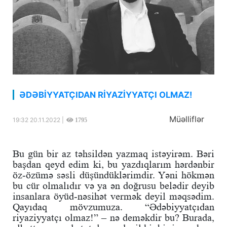
ƏDƏBİYYATÇIDAN RİYAZİYYATÇI OLMAZ!
Müəlliflər
19:32 20.11.2022 |
1795
Bu gün bir az təhsildən yazmaq istəyirəm. Bəri
başdan qeyd edim ki, bu yazdıqlarım hərdənbir
öz-özümə səsli düşündüklərimdir. Yəni hökmən
bu cür olmalıdır və ya ən doğrusu belədir deyib
insanlara öyüd-nəsihət vermək deyil məqsədim.
Qayıdaq mövzumuza. “Ədəbiyyatçıdan
riyaziyyatçı olmaz!” – nə deməkdir bu? Burada,