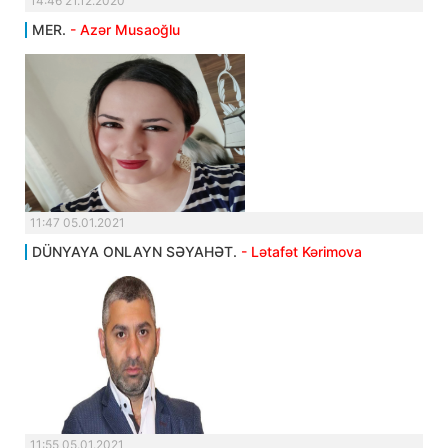
14:46 21.12.2020
MER.
- Azər Musaoğlu
11:47 05.01.2021
DÜNYAYA ONLAYN SƏYAHƏT.
- Lətafət Kərimova
11:55 05.01.2021