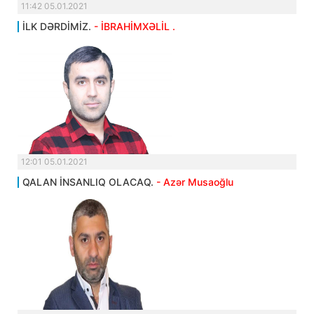
11:42 05.01.2021
İLK DƏRDİMİZ.
- İBRAHİMXƏLİL .
12:01 05.01.2021
QALAN İNSANLIQ OLACAQ.
- Azər Musaoğlu