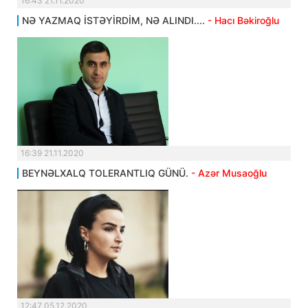
16:43 21.11.2020
NƏ YAZMAQ İSTƏYİRDİM, NƏ ALINDI....
- Hacı Bəkiroğlu
16:39 21.11.2020
BEYNƏLXALQ TOLERANTLIQ GÜNÜ.
- Azər Musaoğlu
12:47 05.12.2020