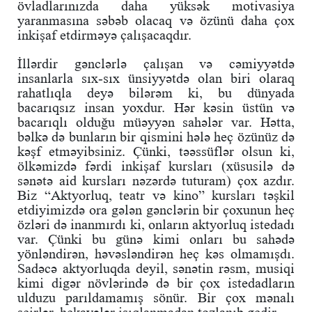
övladlarınızda daha yüksək motivasiya
yaranmasına səbəb olacaq və özünü daha çox
inkişaf etdirməyə çalışacaqdır.
İllərdir gənclərlə çalışan və cəmiyyətdə
insanlarla sıx-sıx ünsiyyətdə olan biri olaraq
rahatlıqla deyə bilərəm ki, bu dünyada
bacarıqsız insan yoxdur. Hər kəsin üstün və
bacarıqlı olduğu müəyyən sahələr var. Hətta,
bəlkə də bunların bir qismini hələ heç özünüz də
kəşf etməyibsiniz. Çünki, təəssüflər olsun ki,
ölkəmizdə fərdi inkişaf kursları (xüsusilə də
sənətə aid kursları nəzərdə tuturam) çox azdır.
Biz “Aktyorluq, teatr və kino” kursları təşkil
etdiyimizdə ora gələn gənclərin bir çoxunun heç
özləri də inanmırdı ki, onların aktyorluq istedadı
var. Çünki bu günə kimi onları bu sahədə
yönləndirən, həvəsləndirən heç kəs olmamışdı.
Sadəcə aktyorluqda deyil, sənətin rəsm, musiqi
kimi digər növlərində də bir çox istedadların
ulduzu parıldamamış sönür. Bir çox mənalı