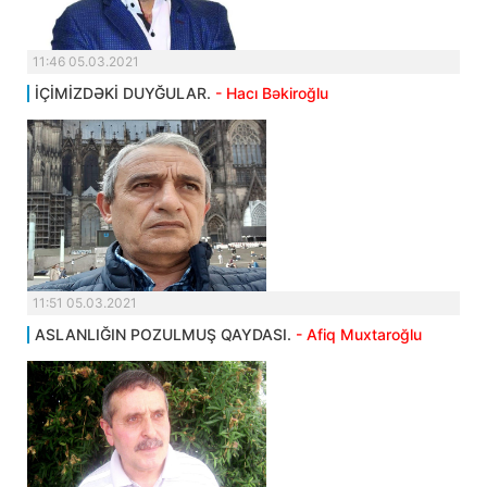
11:46 05.03.2021
İÇİMİZDƏKİ DUYĞULAR.
- Hacı Bəkiroğlu
11:51 05.03.2021
ASLANLIĞIN POZULMUŞ QAYDASI.
- Afiq Muxtaroğlu