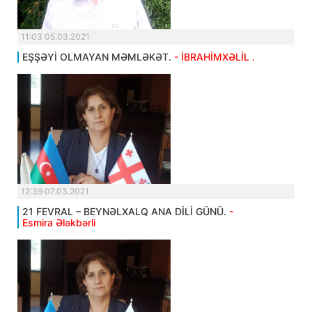
11:03 05.03.2021
EŞŞƏYİ OLMAYAN MƏMLƏKƏT.
- İBRAHİMXƏLİL .
12:39 07.03.2021
21 FEVRAL – BEYNƏLXALQ ANA DİLİ GÜNÜ.
-
Esmira Ələkbərli