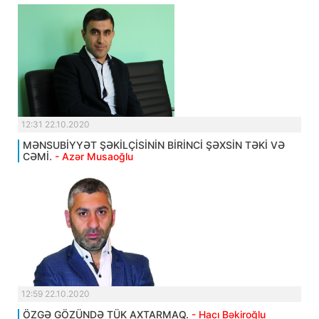
12:31 22.10.2020
MƏNSUBİYYƏT ŞƏKİLÇİSİNİN BİRİNCİ ŞƏXSİN TƏKİ VƏ
CƏMİ.
- Azər Musaoğlu
12:59 22.10.2020
ÖZGƏ GÖZÜNDƏ TÜK AXTARMAQ.
- Hacı Bəkiroğlu