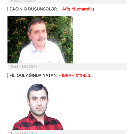
19:55 21.01.2021
DAĞINIQ DÜŞÜNCƏLƏR.
- Afiq Muxtaroğlu
19:43 21.01.2021
FİL QULAĞINDA YATAN.
- İBRAHİMXƏLİL .
20:59 21.01.2021