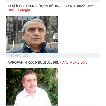
YENİ İLDƏ BİÇMƏK ÜÇÜN KÖHNƏ İLDƏ NƏ ƏKMİSƏN?.
-
Hacı Bəkiroğlu
11:30 05.01.2021
AVROPANIN KÜÇƏ BÜLBÜLLƏRİ.
- Afiq Muxtaroğlu