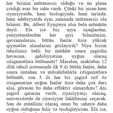
hər birinin mütəxəssis olduğu və ön plana
çıxdığı əsas bir sahə vardı. Çünki bir insan həm
riyaziyyatda, həm biologiyada, həm tarixdə,
həm ədəbiyyatda eyni zamanda mütəxəssis ola
bilməz. Bu, Albert Eynşteyn olsa belə mümkün
deyil. Elə isə biz niyə uşaqlardan,
yeniyetmələrdən hər şeyi bilmələrini,
qavramalarını, bütün fənlər üzrə yüksək
qiymətlər almalarını gözləyirik? Niyə bizim
təhsilimiz bəlli bir müddət sonra şagirdin
həvəsinə, qabiliyyətinə uyğun olaraq
istiqamətlərə bölünmür? Məsələn, məktəbin 12
illik təhsil sistemində ilk 9 ili bütün fənlər, daha
sonra imtahan və müsahibələrlə istiqamətlərə
bölünüb, son 3 ili hər bir şagird sırf öz
istiqamətinə uyğun fənlər üzrə daha çox dərs
alsa, görəsən bu daha effektiv olmazdımı? Axı
şagird qərarını verib, riyaziyyatçı olacaq,
universitetdə də riyaziyyat fakültəsini seçəcək.
Sən də müəllimi olaraq onun bu sahəyə daha
uyğun olduğunu bilir və təsdiqləyirsən. Elə isə,