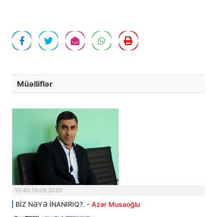
Müəlliflər
10:45 19.09.2020
BİZ NƏYƏ İNANIRIQ?.
- Azər Musaoğlu