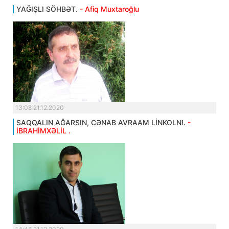
YAĞIŞLI SÖHBƏT.
- Afiq Muxtaroğlu
13:08 21.12.2020
SAQQALIN AĞARSIN, CƏNAB AVRAAM LİNKOLN!.
-
İBRAHİMXƏLİL .