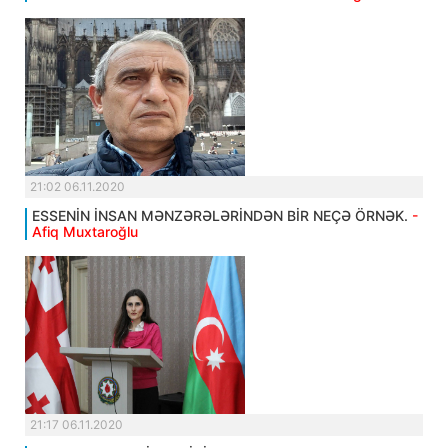
21:02 06.11.2020
ESSENİN İNSAN MƏNZƏRƏLƏRİNDƏN BİR NEÇƏ ÖRNƏK.
-
Afiq Muxtaroğlu
21:17 06.11.2020