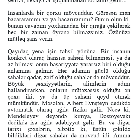
şeirlər, hekayələr işıqlanmadan tozlanıb gedir...
İnsanlarda bir qorxu mövcuddur. Görəsən mən
bacararammı və ya bacarırammı? Əmin olun ki,
bunun cavabını yoxlamadan bir qırağa çəkilərək
heç bir zaman öyrənə bilməzsiniz. Özünüzə
mütləq şans verin.
Qayıdaq yenə işin təhsil yönünə. Bir insanın
konkret olaraq hansısa sahəni bilməməsi, ya da
az bilməsi onun bəşəriyyətə yararsız biri olduğu
anlamına gəlmir. Hər adamın güclü olduğu
sahələr qədər, zəif olduğu sahələr də mövcuddur.
Böyük şəxsiyyətlərin, alimlərin adını
hallandırarkən, onların mütəxəssis olduğu ən
çoxu iki, ya da üç sahəni qeyd etmək
mümkündür. Məsələn, Albert Eynşteyn dedikdə
avtomatik olaraq ağıla fizika gəlir. Necə ki,
Mendeleyev deyəndə kimya, Dostoyevski
dedikdə isə ağıla ədəbiyyat gəlir. Bu və digər
tarixi şəxslərin, əlbəttə ki, üstün şəkildə
bildikləri digər sahələr də mövcud idi. Amma