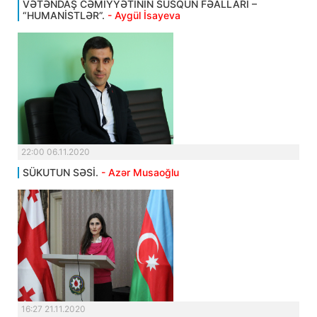
VƏTƏNDAŞ CƏMİYYƏTİNİN SUSQUN FƏALLARI –
“HUMANİSTLƏR”.
- Aygül İsayeva
22:00 06.11.2020
SÜKUTUN SƏSİ.
- Azər Musaoğlu
16:27 21.11.2020