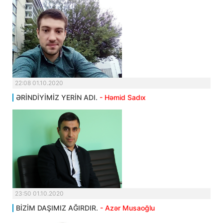
22:08 01.10.2020
ƏRİNDİYİMİZ YERİN ADI.
- Həmid Sadıx
23:50 01.10.2020
BİZİM DAŞIMIZ AĞIRDIR.
- Azər Musaoğlu