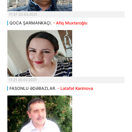
11:37 20.02.2021
QOCA ŞARMANKAÇI.
- Afiq Muxtaroğlu
11:21 20.02.2021
FASONLU ƏDƏBAZLAR.
- Lətafət Kərimova