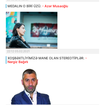
MEDALIN O BİRİ ÜZÜ.
- Azər Musaoğlu
22:12 05.02.2021
XOŞBƏXTLİYİMİZƏ MANE OLAN STEREOTİPLƏR.
-
Nərgiz Bağırlı