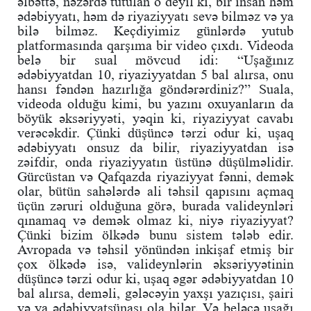
əlbəttə, nəzərdə tutulan o deyil ki, bir insan həm
ədəbiyyatı, həm də riyaziyyatı sevə bilməz və ya
bilə bilməz. Keçdiyimiz günlərdə yutub
platformasında qarşıma bir video çıxdı. Videoda
belə bir sual mövcud idi: “Uşağınız
ədəbiyyatdan 10, riyaziyyatdan 5 bal alırsa, onu
hansı fəndən hazırlığa göndərərdiniz?” Suala,
videoda olduğu kimi, bu yazını oxuyanların da
böyük əksəriyyəti, yəqin ki, riyaziyyat cavabı
verəcəkdir. Çünki düşüncə tərzi odur ki, uşaq
ədəbiyyatı onsuz da bilir, riyaziyyatdan isə
zəifdir, onda riyaziyyatın üstünə düşülməlidir.
Gürcüstan və Qafqazda riyaziyyat fənni, demək
olar, bütün sahələrdə ali təhsil qapısını açmaq
üçün zəruri olduğuna görə, burada valideynləri
qınamaq və demək olmaz ki, niyə riyaziyyat?
Çünki bizim ölkədə bunu sistem tələb edir.
Avropada və təhsil yönündən inkişaf etmiş bir
çox ölkədə isə, valideynlərin əksəriyyətinin
düşüncə tərzi odur ki, uşaq əgər ədəbiyyatdan 10
bal alırsa, deməli, gələcəyin yaxşı yazıçısı, şairi
və ya ədəbiyyatşünası ola bilər. Və beləcə uşağı