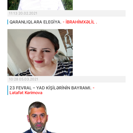
11:13 20.02.2021
QARANLIQLARA ELEGİYA.
- İBRAHİMXƏLİL .
10:28 05.03.2021
23 FEVRAL – YAD KİŞİLƏRİNİN BAYRAMI.
-
Lətafət Kərimova