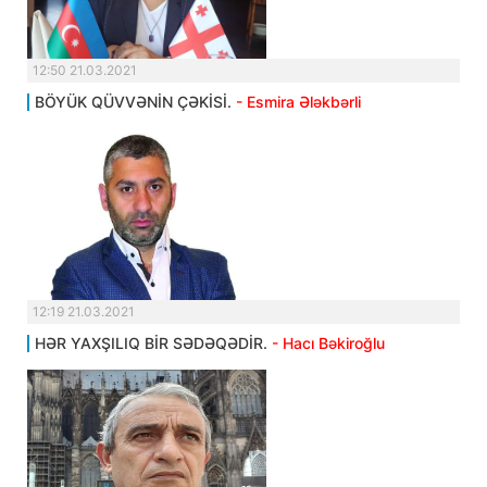
12:50 21.03.2021
BÖYÜK QÜVVƏNİN ÇƏKİSİ.
- Esmira Ələkbərli
12:19 21.03.2021
HƏR YAXŞILIQ BİR SƏDƏQƏDİR.
- Hacı Bəkiroğlu