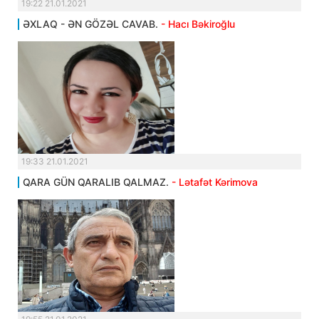
19:22 21.01.2021
ƏXLAQ - ƏN GÖZƏL CAVAB.
- Hacı Bəkiroğlu
19:33 21.01.2021
QARA GÜN QARALIB QALMAZ.
- Lətafət Kərimova