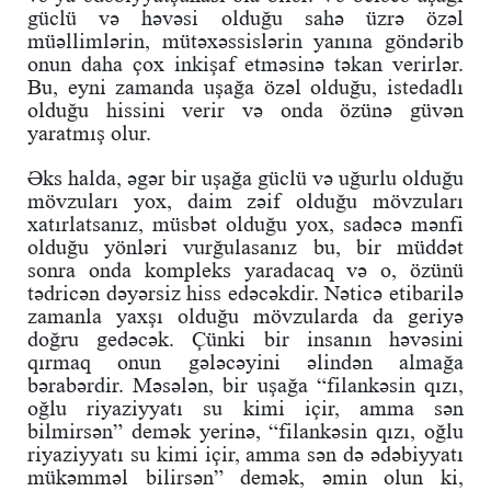
güclü və həvəsi olduğu sahə üzrə özəl
müəllimlərin, mütəxəssislərin yanına göndərib
onun daha çox inkişaf etməsinə təkan verirlər.
Bu, eyni zamanda uşağa özəl olduğu, istedadlı
olduğu hissini verir və onda özünə güvən
yaratmış olur.
Əks halda, əgər bir uşağa güclü və uğurlu olduğu
mövzuları yox, daim zəif olduğu mövzuları
xatırlatsanız, müsbət olduğu yox, sadəcə mənfi
olduğu yönləri vurğulasanız bu, bir müddət
sonra onda kompleks yaradacaq və o, özünü
tədricən dəyərsiz hiss edəcəkdir. Nəticə etibarilə
zamanla yaxşı olduğu mövzularda da geriyə
doğru gedəcək. Çünki bir insanın həvəsini
qırmaq onun gələcəyini əlindən almağa
bərabərdir. Məsələn, bir uşağa “filankəsin qızı,
oğlu riyaziyyatı su kimi içir, amma sən
bilmirsən” demək yerinə, “filankəsin qızı, oğlu
riyaziyyatı su kimi içir, amma sən də ədəbiyyatı
mükəmməl bilirsən” demək, əmin olun ki,