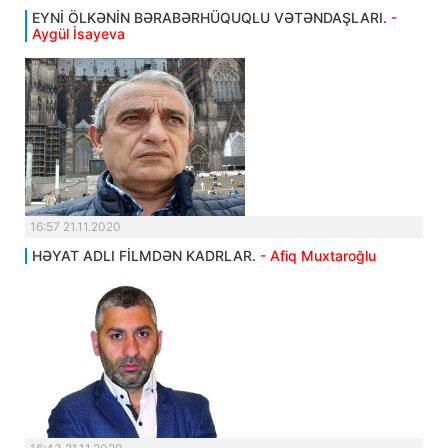
EYNİ ÖLKƏNİN BƏRABƏRHÜQUQLU VƏTƏNDAŞLARI.
-
Aygül İsayeva
16:57 21.11.2020
HƏYAT ADLI FİLMDƏN KADRLAR.
- Afiq Muxtaroğlu