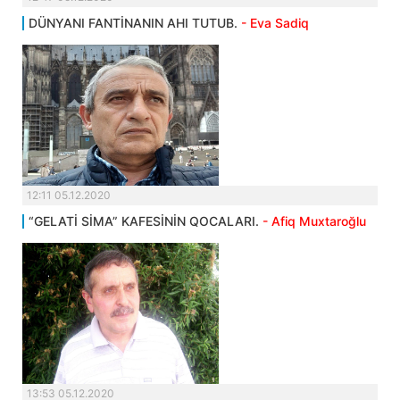
DÜNYANI FANTİNANIN AHI TUTUB.
- Eva Sadiq
12:11 05.12.2020
“GELATİ SİMA” KAFESİNİN QOCALARI.
- Afiq Muxtaroğlu
13:53 05.12.2020