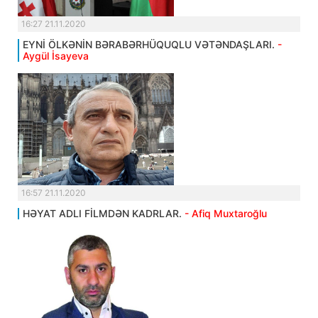
16:27 21.11.2020
EYNİ ÖLKƏNİN BƏRABƏRHÜQUQLU VƏTƏNDAŞLARI.
-
Aygül İsayeva
16:57 21.11.2020
HƏYAT ADLI FİLMDƏN KADRLAR.
- Afiq Muxtaroğlu