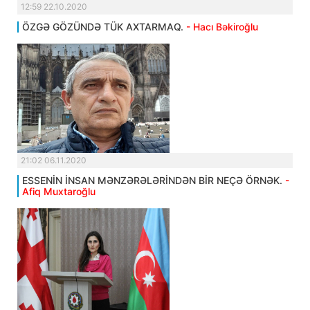
12:59 22.10.2020
ÖZGƏ GÖZÜNDƏ TÜK AXTARMAQ.
- Hacı Bəkiroğlu
21:02 06.11.2020
ESSENİN İNSAN MƏNZƏRƏLƏRİNDƏN BİR NEÇƏ ÖRNƏK.
-
Afiq Muxtaroğlu