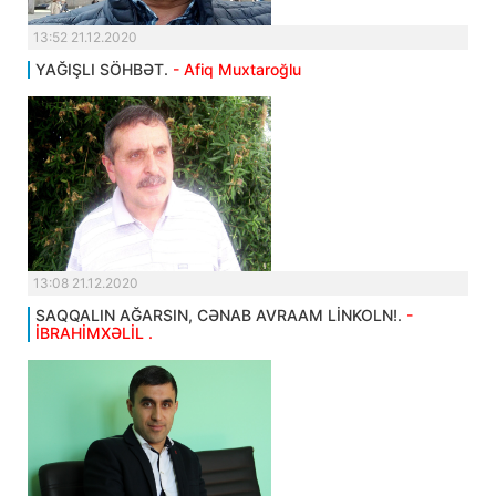
13:52 21.12.2020
YAĞIŞLI SÖHBƏT.
- Afiq Muxtaroğlu
13:08 21.12.2020
SAQQALIN AĞARSIN, CƏNAB AVRAAM LİNKOLN!.
-
İBRAHİMXƏLİL .