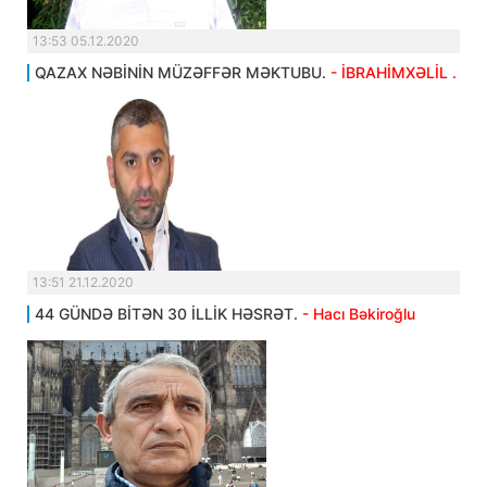
13:53 05.12.2020
QAZAX NƏBİNİN MÜZƏFFƏR MƏKTUBU.
- İBRAHİMXƏLİL .
13:51 21.12.2020
44 GÜNDƏ BİTƏN 30 İLLİK HƏSRƏT.
- Hacı Bəkiroğlu