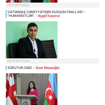
21:17 06.11.2020
VƏTƏNDAŞ CƏMİYYƏTİNİN SUSQUN FƏALLARI –
“HUMANİSTLƏR”.
- Aygül İsayeva
22:00 06.11.2020
SÜKUTUN SƏSİ.
- Azər Musaoğlu