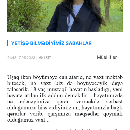
YETİŞƏ BİLMƏDİYİMİZ SABAHLAR
Müəlliflər
21:48 17.05.2023 |
1357
Uşaq ikən böyüməyə can atarıq, nə vaxt məktəb
bitəcək, nə vaxt biz də böyüyəcəyik deyə
tələsərik. 18 yaş müstəqil həyatın başladığı, yeni
həyata atılan ilk addım deməkdir – həyatımızda
nə edəcəyimizə qərar verməkdə sərbəst
olduğumuzu hiss etdiyimiz an, həyatımızla bağlı
qərarlar verib, qarşımıza məqsədlər qoymalı
olduğumuz vaxt...