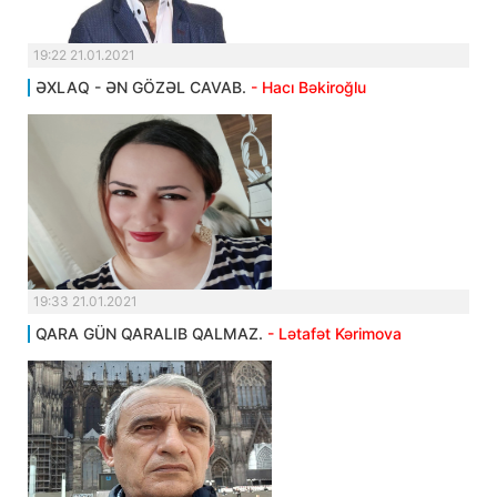
19:22 21.01.2021
ƏXLAQ - ƏN GÖZƏL CAVAB.
- Hacı Bəkiroğlu
19:33 21.01.2021
QARA GÜN QARALIB QALMAZ.
- Lətafət Kərimova