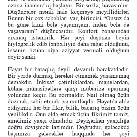
özünə inamsızlıq başlayır. Bir sözlə, həvəs ölür.
Düşüncələr mənfi hala keçməyə meyillidirlər.
Bunun bir çox səbəbləri var, birincisi “Onsuz da
bu günə kimi belə yaşamışam, indən belə də
yaşayaram” düşüncəsidir. Konfort zonasından
çıxmaq istəmirik. Hər şeyi düşünən beyin
hiyləgərlik edib tənbəlliyin daha rahat olduğunu,
insanın özünə niyə əziyyət verməli olduğunu
deyir sanki.
Həyat bir bataqlıq deyil, davamlı hərəkətdədir.
Bir yerdə durmaq, hərəkət etməmək yaşamamaq
deməkdir. İnkişaf çətinliklərdən, manelərdən,
köhnə münasibətlərə qarşı mübarizə aparmaq
yolundan keçir. Bu normaldır. Nail olmaq üçün
dözmək, səbir etmək isə mütləqdir. Həyatda əldə
etdiyimiz hər bir fikir, bilik, bacarıq bizim üçün
yenilikdir. Onu əldə etmək üçün fikrimiz təmiz,
əməlimiz yaxşı olmalıdır. Dəyişərkən yaxşılığa
doğru dəyişmək lazımdır. Doğrudur, gələcəkdə
başımıza gələcəklər haqqında hər şeyi