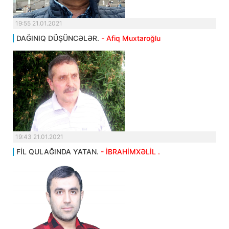
19:55 21.01.2021
DAĞINIQ DÜŞÜNCƏLƏR.
- Afiq Muxtaroğlu
19:43 21.01.2021
FİL QULAĞINDA YATAN.
- İBRAHİMXƏLİL .