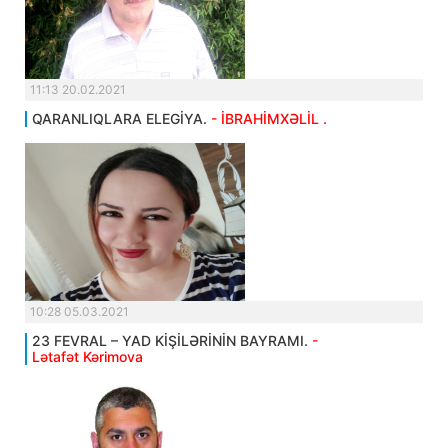
11:13 20.02.2021
QARANLIQLARA ELEGİYA.
- İBRAHİMXƏLİL .
10:28 05.03.2021
23 FEVRAL – YAD KİŞİLƏRİNİN BAYRAMI.
-
Lətafət Kərimova