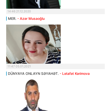
14:46 21.12.2020
MER.
- Azər Musaoğlu
11:47 05.01.2021
DÜNYAYA ONLAYN SƏYAHƏT.
- Lətafət Kərimova