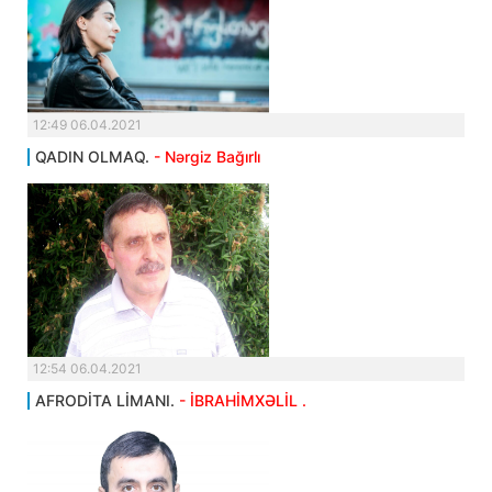
12:49 06.04.2021
QADIN OLMAQ.
- Nərgiz Bağırlı
12:54 06.04.2021
AFRODİTA LİMANI.
- İBRAHİMXƏLİL .