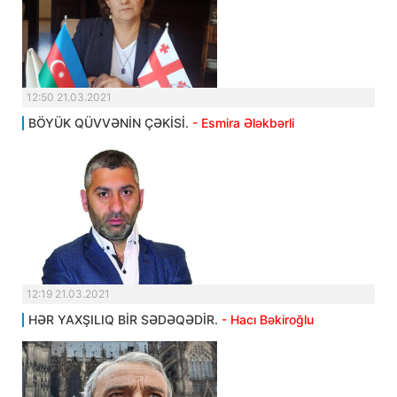
12:50 21.03.2021
BÖYÜK QÜVVƏNİN ÇƏKİSİ.
- Esmira Ələkbərli
12:19 21.03.2021
HƏR YAXŞILIQ BİR SƏDƏQƏDİR.
- Hacı Bəkiroğlu