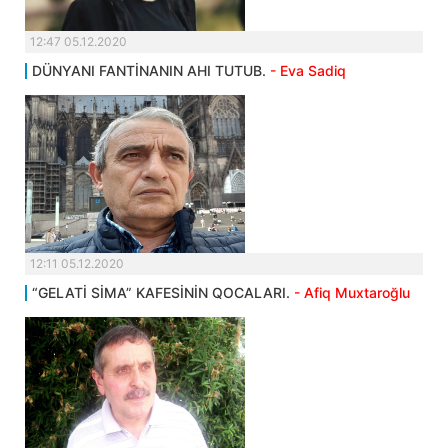
12:47 05.12.2020
DÜNYANI FANTİNANIN AHI TUTUB.
- Eva Sadiq
12:11 05.12.2020
“GELATİ SİMA” KAFESİNİN QOCALARI.
- Afiq Muxtaroğlu