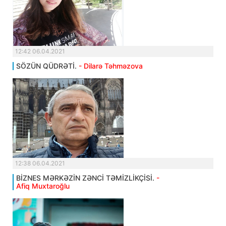
12:42 06.04.2021
SÖZÜN QÜDRƏTİ.
- Dilarə Təhməzova
12:38 06.04.2021
BİZNES MƏRKƏZİN ZƏNCİ TƏMİZLİKÇİSİ.
-
Afiq Muxtaroğlu