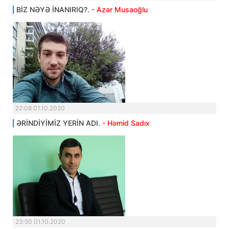
BİZ NƏYƏ İNANIRIQ?.
- Azər Musaoğlu
22:08 01.10.2020
ƏRİNDİYİMİZ YERİN ADI.
- Həmid Sadıx
23:50 01.10.2020