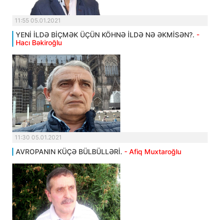
11:55 05.01.2021
YENİ İLDƏ BİÇMƏK ÜÇÜN KÖHNƏ İLDƏ NƏ ƏKMİSƏN?.
-
Hacı Bəkiroğlu
11:30 05.01.2021
AVROPANIN KÜÇƏ BÜLBÜLLƏRİ.
- Afiq Muxtaroğlu