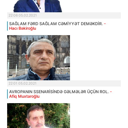
22:06 05.02.2021
SAĞLAM FƏRD SAĞLAM CƏMİYYƏT DEMƏKDİR.
-
Hacı Bəkiroğlu
22:01 05.02.2021
AVROPANIN SSENARİSİNDƏ GƏLMƏLƏR ÜÇÜN ROL.
-
Afiq Muxtaroğlu