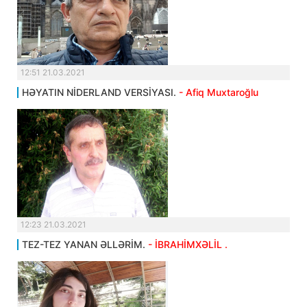
12:51 21.03.2021
HƏYATIN NİDERLAND VERSİYASI.
- Afiq Muxtaroğlu
12:23 21.03.2021
TEZ-TEZ YANAN ƏLLƏRİM.
- İBRAHİMXƏLİL .