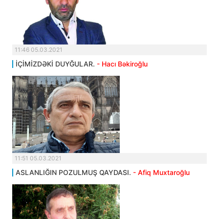
11:46 05.03.2021
İÇİMİZDƏKİ DUYĞULAR.
- Hacı Bəkiroğlu
11:51 05.03.2021
ASLANLIĞIN POZULMUŞ QAYDASI.
- Afiq Muxtaroğlu