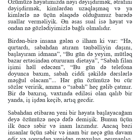
Özümüzə həyatımızda nəyi dəyişdirmək, ətrafını
dəyişdirmək, kimlərdən uzaqlaşmaq və ya
kimlərlə nə üçün əlaqədə olduğumuz barədə
suallar verməliyik. Ən əsas sual isə həyat və
ondan nə gözlədiyimizlə bağlı olmalıdır.
Birdən-birə insana gələn o ilham ki var: “Hə,
qurtardı, sabahdan atıram tənbəlliyin daşını,
başlayıram idmana”, “Bu gün də yeyim, mütləq
bazar ertəsindən otururam dietaya”, “Sabah filan
işimi həll edəcəm”, “Bu gün də telefona
doyunca baxım, sabah ciddi şəkildə dərslərlə
məşğul olacam”... Hər gün özümüzə bu cür
sözlər veririk, amma o “sabah” heç gəlib çatmır.
Bir də baxırıq, vaxtında ediləsi olan qalıb bir
yanda, iş işdən keçib, artıq gecdir.
Sabahdan etibarən yeni bir həyata başlayacağam
deyə özümüzə neçə dəfə demişik. Bunun üçün
ilk öncə səbir və inam lazımdır. Ancaq bəzi
insanlar üçün səbir və inam bir neçə gün davam
edir və sonradan yenidən məyusluq, peşmanlıq,