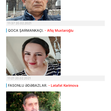
11:37 20.02.2021
QOCA ŞARMANKAÇI.
- Afiq Muxtaroğlu
11:21 20.02.2021
FASONLU ƏDƏBAZLAR.
- Lətafət Kərimova