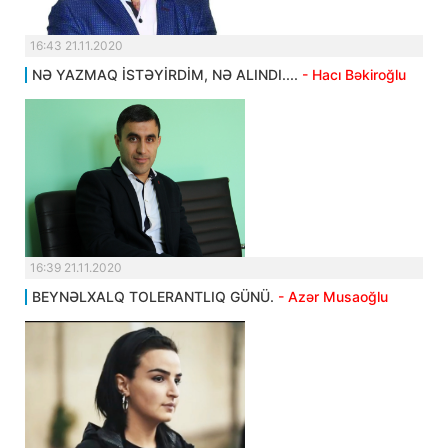
16:43 21.11.2020
NƏ YAZMAQ İSTƏYİRDİM, NƏ ALINDI....
- Hacı Bəkiroğlu
16:39 21.11.2020
BEYNƏLXALQ TOLERANTLIQ GÜNÜ.
- Azər Musaoğlu