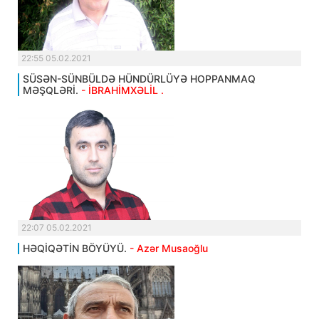
22:55 05.02.2021
SÜSƏN-SÜNBÜLDƏ HÜNDÜRLÜYƏ HOPPANMAQ
MƏŞQLƏRİ.
- İBRAHİMXƏLİL .
22:07 05.02.2021
HƏQİQƏTİN BÖYÜYÜ.
- Azər Musaoğlu