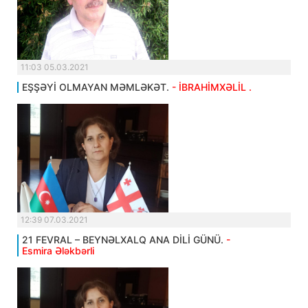
11:03 05.03.2021
EŞŞƏYİ OLMAYAN MƏMLƏKƏT.
- İBRAHİMXƏLİL .
12:39 07.03.2021
21 FEVRAL – BEYNƏLXALQ ANA DİLİ GÜNÜ.
-
Esmira Ələkbərli