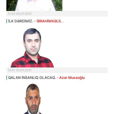
11:42 05.01.2021
İLK DƏRDİMİZ.
- İBRAHİMXƏLİL .
12:01 05.01.2021
QALAN İNSANLIQ OLACAQ.
- Azər Musaoğlu