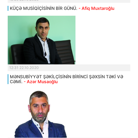
KÜÇƏ MUSİQİÇİSİNİN BİR GÜNÜ.
- Afiq Muxtaroğlu
12:31 22.10.2020
MƏNSUBİYYƏT ŞƏKİLÇİSİNİN BİRİNCİ ŞƏXSİN TƏKİ VƏ
CƏMİ.
- Azər Musaoğlu