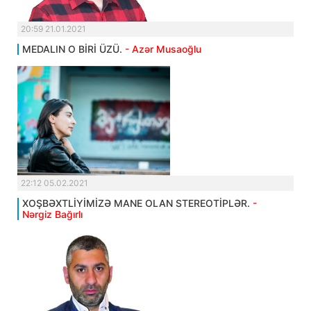
20:59 21.01.2021
MEDALIN O BİRİ ÜZÜ.
- Azər Musaoğlu
22:12 05.02.2021
XOŞBƏXTLİYİMİZƏ MANE OLAN STEREOTİPLƏR.
-
Nərgiz Bağırlı