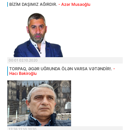
BİZİM DAŞIMIZ AĞIRDIR.
- Azər Musaoğlu
00:01 02.10.2020
TORPAQ, ƏGƏR UĞRUNDA ÖLƏN VARSA VƏTƏNDİR!.
-
Hacı Bəkiroğlu
12:26 22.10.2020