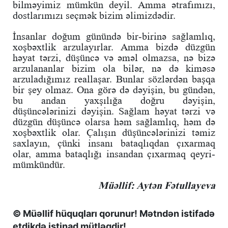
bilməyimiz mümkün deyil. Amma ətrafımızı,
dostlarımızı seçmək bizim əlimizdədir.
İnsanlar doğum günündə bir-birinə sağlamlıq,
xoşbəxtlik arzulayırlar. Amma bizdə düzgün
həyat tərzi, düşüncə və əməl olmazsa, nə bizə
arzulananlar bizim ola bilər, nə də kiməsə
arzuladığımız reallaşar. Bunlar sözlərdən başqa
bir şey olmaz. Ona görə də dəyişin, bu gündən,
bu andan yaxşılığa doğru dəyişin,
düşüncələrinizi dəyişin. Sağlam həyat tərzi və
düzgün düşüncə olarsa həm sağlamlıq, həm də
xoşbəxtlik olar. Çalışın düşüncələrinizi təmiz
saxlayın, çünki insanı bataqlıqdan çıxarmaq
olar, amma bataqlığı insandan çıxarmaq qeyri-
mümkündür.
Müəllif: Aytən Fətullayeva
© Müəllif hüquqları qorunur! Mətndən istifadə
etdikdə istinad mütləqdir!