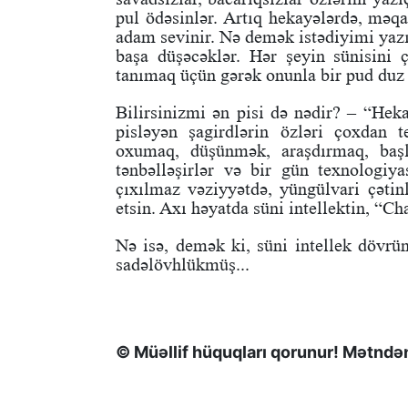
pul ödəsinlər. Artıq hekayələrdə, məq
adam sevinir. Nə demək istədiyimi yazı
başa düşəcəklər. Hər şeyin sünisini çı
tanımaq üçün gərək onunla bir pud duz 
Bilirsinizmi ən pisi də nədir? – “Heka
pisləyən şagirdlərin özləri çoxdan t
oxumaq, düşünmək, araşdırmaq, başla
tənbəlləşirlər və bir gün texnologiya
çıxılmaz vəziyyətdə, yüngülvari çətin
etsin. Axı həyatda süni intellektin, “C
Nə isə, demək ki, süni intellek dövrü
sadəlövhlükmüş...
© Müəllif hüquqları qorunur! Mətndən 