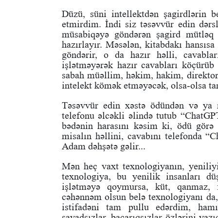
Düzü, süni intellektdən şagirdlərin b
etmirdim. İndi siz təsəvvür edin dər
müsabiqəyə göndərən şagird mütləq ev
hazırlayır. Məsələn, kitabdakı hansıs
göndərir, o da hazır həlli, cavabla
işlətməyərək hazır cavabları köçürüb s
sabah müəllim, həkim, hakim, direktor,
intelekt kömək etməyəcək, olsa-olsa tan
Təsəvvür edin xəstə ödündən və ya 
telefonu əlcəkli əlində tutub “ChatGP
bədənin harasını kəsim ki, ödü görə 
misalın həllini, cavabını telefonda “
Adam dəhşətə gəlir...
Mən heç vaxt texnologiyanın, yenili
texnologiya, bu yenilik insanları d
işlətməyə qoymursa, küt, qanmaz, fə
cəhənnəm olsun belə texnologiyanı da, 
istifadəni tam pullu edərdim, hamı
savadsızlar, bacarıqsızlar özlərini ya