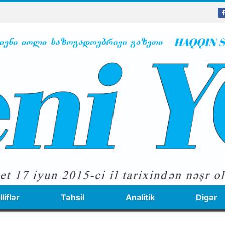
liflər
Təhsil
Analitik
Digər