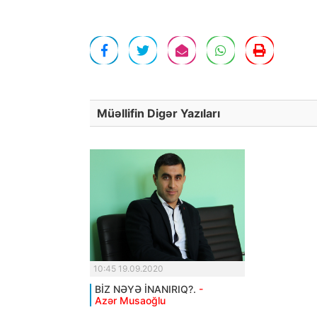
Müəllifin Digər Yazıları
10:45 19.09.2020
BİZ NƏYƏ İNANIRIQ?.
-
Azər Musaoğlu