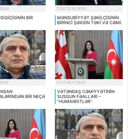
.2020
12:31 22.10.2020
İQİÇİSİNİN BİR
MƏNSUBİYYƏT ŞƏKİLÇİSİNİN
BİRİNCİ ŞƏXSİN TƏKİ VƏ CƏMİ.
.2020
21:17 06.11.2020
İNSAN
VƏTƏNDAŞ CƏMİYYƏTİNİN
LƏRİNDƏN BİR NEÇƏ
SUSQUN FƏALLARI –
“HUMANİSTLƏR”.