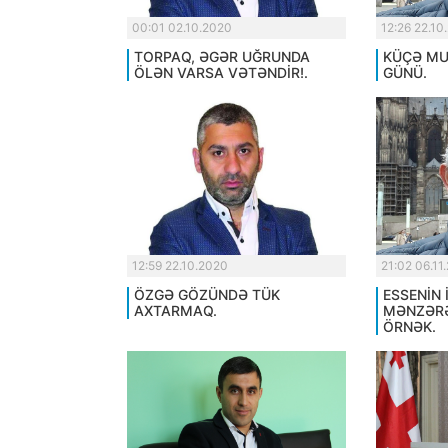
00:01 02.10.2020
12:26 22.10
TORPAQ, ƏGƏR UĞRUNDA
KÜÇƏ MUS
ÖLƏN VARSA VƏTƏNDİR!.
GÜNÜ.
12:59 22.10.2020
21:02 06.11
ÖZGƏ GÖZÜNDƏ TÜK
ESSENİN 
AXTARMAQ.
MƏNZƏRƏ
ÖRNƏK.