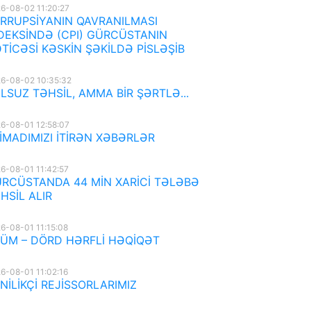
6-08-02 11:20:27
RRUPSİYANIN QAVRANILMASI
DEKSİNDƏ (CPI) GÜRCÜSTANIN
TİCƏSİ KƏSKİN ŞƏKİLDƏ PİSLƏŞİB
6-08-02 10:35:32
LSUZ TƏHSİL, AMMA BİR ŞƏRTLƏ...
6-08-01 12:58:07
İMADIMIZI İTİRƏN XƏBƏRLƏR
6-08-01 11:42:57
RCÜSTANDA 44 MİN XARİCİ TƏLƏBƏ
HSİL ALIR
6-08-01 11:15:08
ÜM – DÖRD HƏRFLİ HƏQİQƏT
6-08-01 11:02:16
NİLİKÇİ REJİSSORLARIMIZ