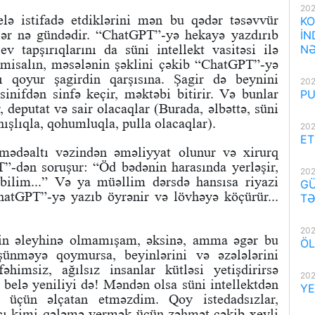
202
elə istifadə etdiklərini mən bu qədər təsəvvür
KO
slər nə gündədir. “ChatGPT”-yə hekayə yazdırıb
İN
 tapşırıqlarını da süni intellekt vasitəsi ilə
NƏ
a misalın, məsələnin şəklini çəkib “ChatGPT”-yə
rı qoyur şagirdin qarşısına. Şagir də beynini
202
inifdən sinfə keçir, məktəbi bitirir. Və bunlar
PU
 deputat və sair olacaqlar (Burada, əlbəttə, süni
ışlıqla, qohumluqla, pulla olacaqlar).
202
ET
mədəaltı vəzindən əməliyyat olunur və xirurq
T”-dən soruşur: “Öd bədənin harasında yerləşir,
202
bilim...” Və ya müəllim dərsdə hansısa riyazi
GÜ
ChatGPT”-yə yazıb öyrənir və lövhəyə köçürür...
TƏ
202
yin əleyhinə olmamışam, əksinə, amma əgər bu
ÖL
üşünməyə qoymursa, beyinlərini və əzələlərini
himsiz, ağılsız insanlar kütləsi yetişdirirsə
202
belə yeniliyi də! Məndən olsa süni intellektdən
YE
 üçün əlçatan etməzdim. Qoy istedadsızlar,
zıçı kimi qələmə vermək üçün zəhmət çəkib xeyli