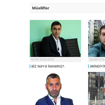
Müəlliflər
10:45 19.09.2020
22:08 01.10
BİZ NƏYƏ İNANIRIQ?.
ƏRİNDİYİ