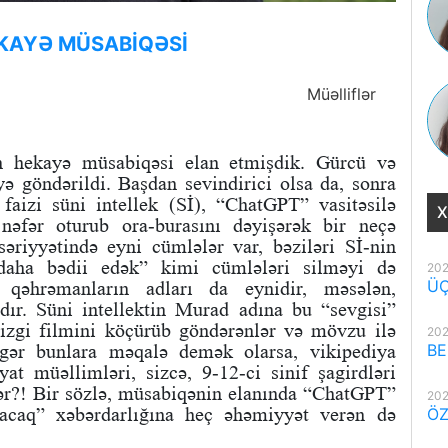
EKAYƏ MÜSABİQƏSİ
Müəlliflər
ün hekayə müsabiqəsi elan etmişdik. Gürcü və
 göndərildi. Başdan sevindirici olsa da, sonra
 faizi süni intellek (Sİ), “ChatGPT” vasitəsilə
X
 nəfər oturub ora-burasını dəyişərək bir neçə
əriyyətində eyni cümlələr var, bəziləri Sİ-nin
i daha bədii edək” kimi cümlələri silməyi də
202
ÜÇ
 qəhrəmanların adları da eynidir, məsələn,
ır. Süni intellektin Murad adına bu “sevgisi”
cizgi filmini köçürüb göndərənlər və mövzu ilə
202
gər bunlara məqalə demək olarsa, vikipediya
BE
at müəllimləri, sizcə, 9-12-ci sinif şagirdləri
lər?! Bir sözlə, müsabiqənin elanında “ChatGPT”
202
yacaq” xəbərdarlığına heç əhəmiyyət verən də
ÖZ