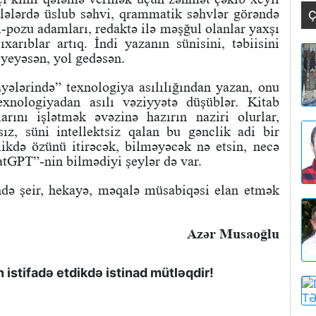
alələrdə üslub səhvi, qrammatik səhvlər görəndə
Ç
-pozu adamları, redaktə ilə məşğul olanlar yaxşı
xarıblar artıq. İndi yazanın sünisini, təbiisini
yeyəsən, yol gedəsən.
yələrində” texnologiya asılılığından yazan, onu
exnologiyadan asılı vəziyyətə düşüblər. Kitab
rını işlətmək əvəzinə hazırın naziri olurlar,
sız, süni intellektsiz qalan bu gənclik adi bir
likdə özünü itirəcək, bilməyəcək nə etsin, necə
hatGPT”-nin bilmədiyi şeylər də var.
ndə şeir, hekayə, məqalə müsabiqəsi elan etmək
Azər Musaoğlu
istifadə etdikdə istinad mütləqdir!