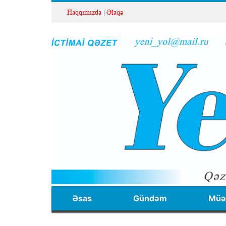
Haqqımızda
Əlaqə
Əsas
Gündəm
Müəl