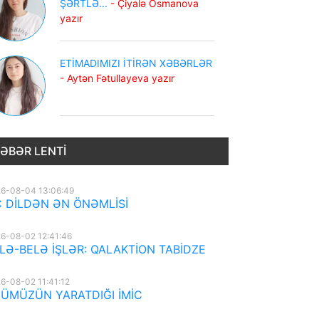
ŞƏRTLƏ...
- Çiyalə Osmanova
yazır
ETİMADIMIZI İTİRƏN XƏBƏRLƏR
- Aytən Fətullayeva yazır
ƏBƏR LENTI
6-08-04 13:06:49
 DİLDƏN ƏN ÖNƏMLİSİ
6-08-02 12:41:46
LƏ-BELƏ İŞLƏR: QALAKTİON TABİDZE
6-08-02 11:41:12
ÜMÜZÜN YARATDIĞI İMİC