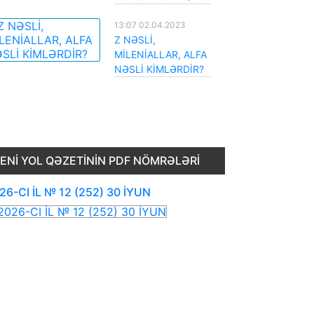
13:07 02.04.2023
Z NƏSLİ,
MİLENİALLAR, ALFA
NƏSLİ KİMLƏRDİR?
ENI YOL QƏZETININ PDF NÖMRƏLƏRI
26-CI İL № 12 (252) 30 İYUN