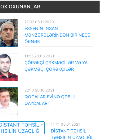
OX OXUNANLAR
21:02 06.11.2020
ESSENİN İNSAN
MƏNZƏRƏLƏRİNDƏN BİR NEÇƏ
ÖRNƏK
11:55 20.06.2021
ÇÖRƏKÇİ ÇƏKMƏÇİLƏR VƏ YA
ÇƏKMƏÇİ ÇÖRƏKÇİLƏR
22:10 20.10.2021
QOCALAR EVİNƏ QƏBUL
QAYDALARI
11:41 05.01.2021
DİSTANT TƏHSİL –
TƏHSİLİN UZAQLIĞI