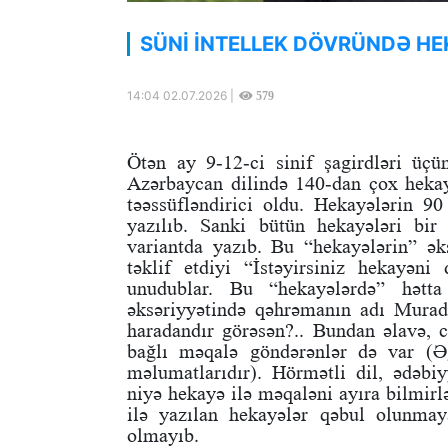
SÜNİ İNTELLEK DÖVRÜNDƏ H
14:04 02.07.2026 |
579
Ötən ay 9-12-ci sinif şagirdləri üç
Azərbaycan dilində 140-dan çox hekayə
təəssüfləndirici oldu. Hekayələrin 90
yazılıb. Sanki bütün hekayələri bir
variantda yazıb. Bu “hekayələrin” əks
təklif etdiyi “İstəyirsiniz hekayən
unudublar. Bu “hekayələrdə” hətta
əksəriyyətində qəhrəmanın adı Muradd
haradandır görəsən?.. Bundan əlavə, 
bağlı məqalə göndərənlər də var (Ə
məlumatlarıdır). Hörmətli dil, ədəbiyy
niyə hekayə ilə məqaləni ayıra bilmir
ilə yazılan hekayələr qəbul olunma
olmayıb.