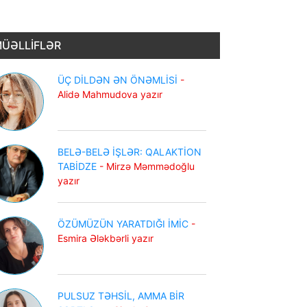
ÜƏLLİFLƏR
ÜÇ DİLDƏN ƏN ÖNƏMLİSİ
-
Alidə Mahmudova yazır
BELƏ-BELƏ İŞLƏR: QALAKTİON
TABİDZE
- Mirzə Məmmədoğlu
yazır
ÖZÜMÜZÜN YARATDIĞI İMİC
-
Esmira Ələkbərli yazır
PULSUZ TƏHSİL, AMMA BİR