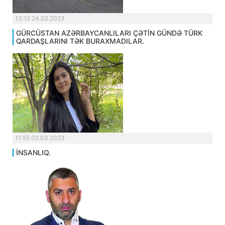
13:12 24.02.2023
GÜRCÜSTAN AZƏRBAYCANLILARI ÇƏTİN GÜNDƏ TÜRK
QARDAŞLARINI TƏK BURAXMADILAR.
11:55 02.03.2023
İNSANLIQ.