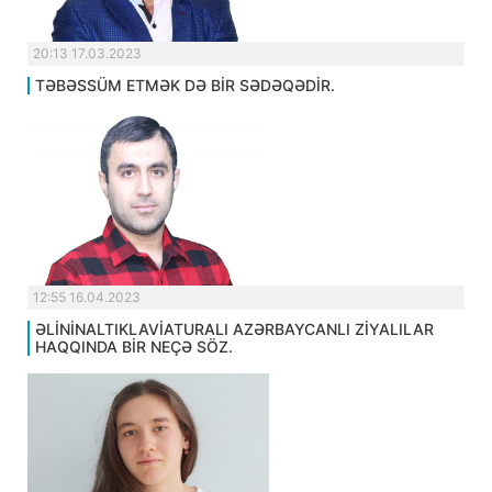
20:13 17.03.2023
TƏBƏSSÜM ETMƏK DƏ BİR SƏDƏQƏDİR.
12:55 16.04.2023
ƏLİNİNALTIKLAVİATURALI AZƏRBAYCANLI ZİYALILAR
HAQQINDA BİR NEÇƏ SÖZ.