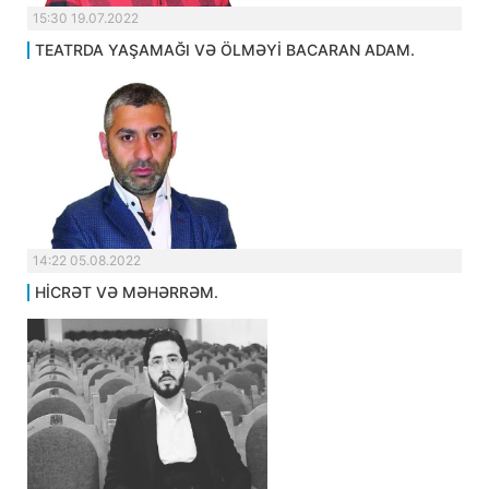
15:30 19.07.2022
TEATRDA YAŞAMAĞI VƏ ÖLMƏYİ BACARAN ADAM.
14:22 05.08.2022
HİCRƏT VƏ MƏHƏRRƏM.