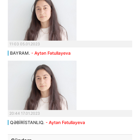
11:03 05.01.2023
BAYRAM.
- Aytən Fətullayeva
20:44 17.01.2023
QƏBİRİSTANLIQ.
- Aytən Fətullayeva