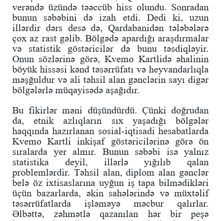
verəndə üzündə təəccüb hiss olundu. Sonradan
bunun səbəbini də izah etdi. Dedi ki, uzun
illərdir dərs desə də, Qardabanidən tələbələrə
çox az rast gəlib. Bölgədə apardığı araşdırmalar
və statistik göstəricilər də bunu təsdiqləyir.
Onun sözlərinə görə, Kvemo Kartlidə əhalinin
böyük hissəsi kənd təsərrüfatı və heyvandarlıqla
məşğuldur və ali təhsil alan gənclərin sayı digər
bölgələrlə müqayisədə aşağıdır.
Bu fikirlər məni düşündürdü. Çünki doğrudan
da, etnik azlıqların sıx yaşadığı bölgələr
haqqında hazırlanan sosial-iqtisadi hesabatlarda
Kvemo Kartli inkişaf göstəricilərinə görə ön
sıralarda yer almır. Bunun səbəbi isə yalnız
statistika deyil, illərlə yığılıb qalan
problemlərdir. Təhsil alan, diplom alan gənclər
belə öz ixtisaslarına uyğun iş tapa bilmədikləri
üçün bazarlarda, əkin sahələrində və müxtəlif
təsərrüfatlarda işləməyə məcbur qalırlar.
Əlbəttə, zəhmətlə qazanılan hər bir peşə