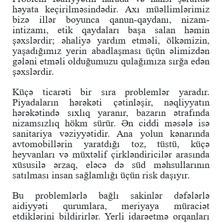
həyata keçirilməsindədir. Axı müəllimlərimiz
bizə illər boyunca qanun-qaydanı, nizam-
intizamı, etik qaydaları başa salan həmin
şəxslərdir; əhaliyə yardım etməli, ölkəmizin,
yaşadığımız yerin abadlaşması üçün əlimizdən
gələni etməli olduğumuzu qulağımıza sırğa edən
şəxslərdir.
Küçə ticarəti bir sıra problemlər yaradır.
Piyadaların hərəkəti çətinləşir, nəqliyyatın
hərəkətində sıxlıq yaranır, bazarın ətrafında
nizamsızlıq hökm sürür. Ən ciddi məsələ isə
sanitariya vəziyyətidir. Ana yolun kənarında
avtomobillərin yaratdığı toz, tüstü, küçə
heyvanları və müxtəlif çirkləndiricilər arasında
xüsusilə ərzaq, eləcə də süd məhsullarının
satılması insan sağlamlığı üçün risk daşıyır.
Bu problemlərlə bağlı sakinlər dəfələrlə
aidiyyəti qurumlara, meriyaya müraciət
etdiklərini bildirirlər. Yerli idarəetmə orqanları