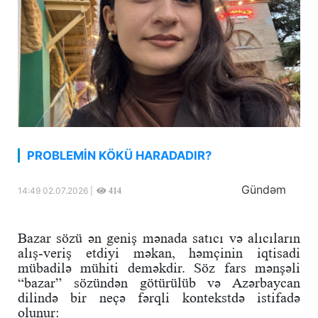
PROBLEMİN KÖKÜ HARADADIR?
Gündəm
14:49 02.07.2026 |
414
Bazar sözü ən geniş mənada satıcı və alıcıların
alış-veriş etdiyi məkan, həmçinin iqtisadi
mübadilə mühiti deməkdir. Söz fars mənşəli
“bazar” sözündən götürülüb və Azərbaycan
dilində bir neçə fərqli kontekstdə istifadə
olunur: