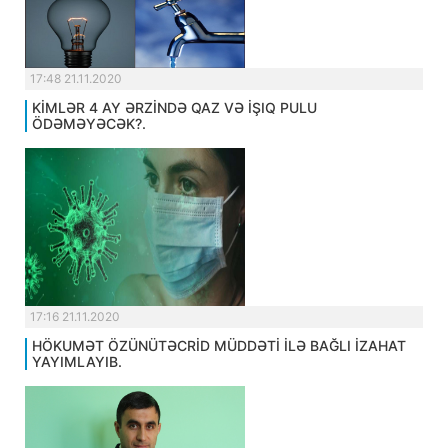
17:48 21.11.2020
KİMLƏR 4 AY ƏRZİNDƏ QAZ VƏ İŞIQ PULU
ÖDƏMƏYƏCƏK?.
17:16 21.11.2020
HÖKUMƏT ÖZÜNÜTƏCRİD MÜDDƏTİ İLƏ BAĞLI İZAHAT
YAYIMLAYIB.