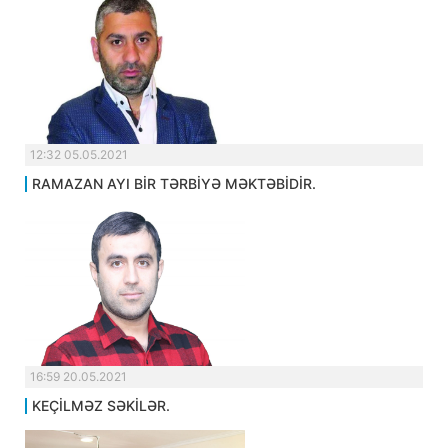
12:32 05.05.2021
RAMAZAN AYI BİR TƏRBİYƏ MƏKTƏBİDİR.
16:59 20.05.2021
KEÇİLMƏZ SƏKİLƏR.