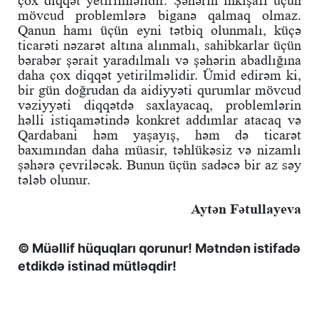
mövcud problemlərə biganə qalmaq olmaz.
Qanun hamı üçün eyni tətbiq olunmalı, küçə
ticarəti nəzarət altına alınmalı, sahibkarlar üçün
bərabər şərait yaradılmalı və şəhərin abadlığına
daha çox diqqət yetirilməlidir. Ümid edirəm ki,
bir gün doğrudan da aidiyyəti qurumlar mövcud
vəziyyəti diqqətdə saxlayacaq, problemlərin
həlli istiqamətində konkret addımlar atacaq və
Qardabani həm yaşayış, həm də ticarət
baxımından daha müasir, təhlükəsiz və nizamlı
şəhərə çevriləcək. Bunun üçün sadəcə bir az səy
tələb olunur.
Aytən Fətullayeva
© Müəllif hüquqları qorunur! Mətndən istifadə
etdikdə istinad mütləqdir!