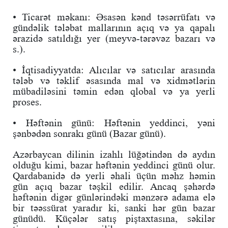
• Ticarət məkanı: Əsasən kənd təsərrüfatı və
gündəlik tələbat mallarının açıq və ya qapalı
ərazidə satıldığı yer (meyvə-tərəvəz bazarı və
s.).
• İqtisadiyyatda: Alıcılar və satıcılar arasında
tələb və təklif əsasında mal və xidmətlərin
mübadiləsini təmin edən qlobal və ya yerli
proses.
• Həftənin günü: Həftənin yeddinci, yəni
şənbədən sonrakı günü (Bazar günü).
Azərbaycan dilinin izahlı lüğətindən də aydın
olduğu kimi, bazar həftənin yeddinci günü olur.
Qardabanidə də yerli əhali üçün məhz həmin
gün açıq bazar təşkil edilir. Ancaq şəhərdə
həftənin digər günlərindəki mənzərə adama elə
bir təəssürat yaradır ki, sanki hər gün bazar
günüdü. Küçələr satış piştaxtasına, səkilər