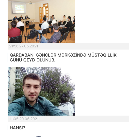
21:56 27.05.2021
QARDABANİ GƏNCLƏR MƏRKƏZİNDƏ MÜSTƏQİLLİK
GÜNÜ QEYD OLUNUB.
11:05 20.06.2021
HANSI?.