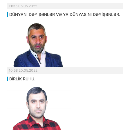
11:35 05.05.2022
DÜNYANI DƏYİŞƏNLƏR VƏ YA DÜNYASINI DƏYİŞƏNLƏR.
10:58 20.05.2022
BİRLİK RUHU.