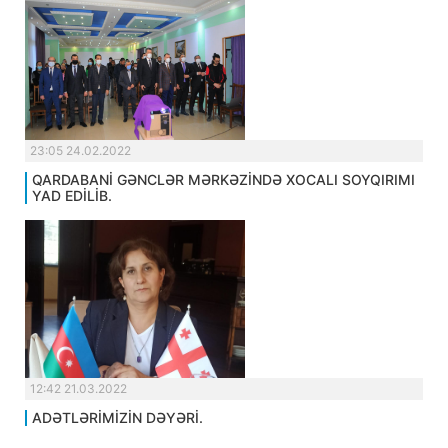
23:05 24.02.2022
QARDABANİ GƏNCLƏR MƏRKƏZİNDƏ XOCALI SOYQIRIMI
YAD EDİLİB.
12:42 21.03.2022
ADƏTLƏRİMİZİN DƏYƏRİ.