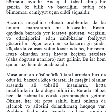
hörmətə layiqdir. Ancaq ali təhsil almış bir
gəncin öz bilik və bacarığını tətbiq edə
bilməməsi cəmiyyət üçün ciddi siqnaldır.
Bazarda müşahidə olunan problemlər də bu
ümumi mənzərənin bir hissəsidir. Rəsmi
qaydada bazarda yer icarəyə götürən, vergisini
və ödənişlərini edən sahibkarlar fəaliyyət
göstərirlər. Digər tərəfdən isə bazarın girişində,
küçələrdə və əsas yolun kənarında heç bir rəsmi
icazə olmadan satış həyata keçirən şəxslərə
(daha doğrusu nənələrə) rast gəlinir. Bu isə həm
qanunsuz, həm də ədalətsizdir.
Məsələnin ən düşündürücü tərəflərindən biri də
odur ki, bazarda küçə ticarəti ilə məşğul olanlar
arasında ali təhsilli insanların, hətta
müəllimlərin də olduğu bildirilir. Burada söhbət
heç də zəhmətlə çörək qazanmaqdan getmir.
Əksinə, hər bir peşə sahibi kimi onların da
işləmək və ailəsini dolandırmaq hüququ var.
Problem fəaliyyətin harada və hansı şəraitdə