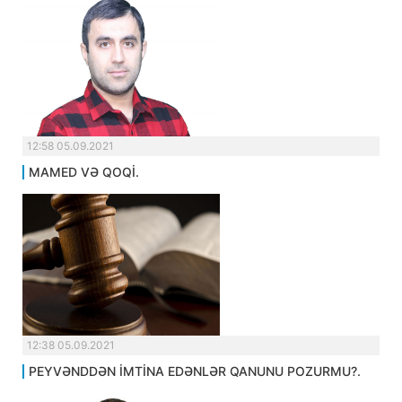
12:58 05.09.2021
MAMED VƏ QOQİ.
12:38 05.09.2021
PEYVƏNDDƏN İMTİNA EDƏNLƏR QANUNU POZURMU?.