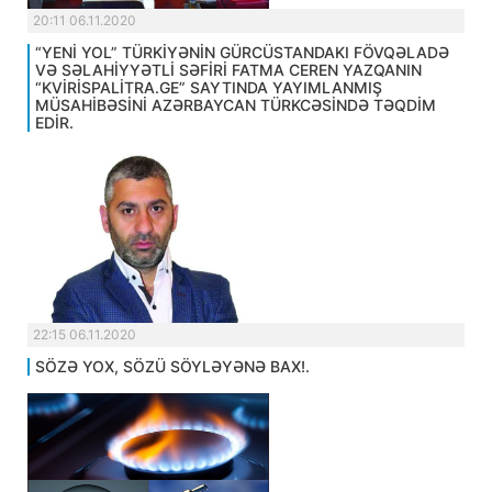
20:11 06.11.2020
“YENİ YOL” TÜRKİYƏNİN GÜRCÜSTANDAKI FÖVQƏLADƏ
VƏ SƏLAHİYYƏTLİ SƏFİRİ FATMA CEREN YAZQANIN
“KVİRİSPALİTRA.GE” SAYTINDA YAYIMLANMIŞ
MÜSAHİBƏSİNİ AZƏRBAYCAN TÜRKCƏSİNDƏ TƏQDİM
EDİR.
22:15 06.11.2020
SÖZƏ YOX, SÖZÜ SÖYLƏYƏNƏ BAX!.