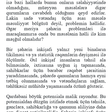
isə bəzi hallarda bunun onların səlahiyyətində
olmadığını, müəyyən məsələlərə digər
qurumların cavabdeh olduğunu qeyd edirlər.
Lakin sadə vətəndaş üçün əsas məsələ
məsuliyyət bölgüsü deyil, problemin həllidir.
Əgər meriya şəhərin problemləri ilə
maraqlanmırsa onda bu məsələnin həlli ilə kim
məşğul olmalıdır?
Bir şəhərin inkişafı yalnız yeni binaların
tikilməsi və ya statistik rəqəmlərin dəyişməsi ilə
ölçülmür. Əsl inkişaf insanların təhsil ala
bilməsində, ixtisasına uyğun iş tapmasında,
sahibkarlar üçün bərabər rəqabət şəraitinin
yaradılmasında, şəhərdə qanunların hamıya eyni
tətbiq olunmasında və vətəndaşların sağlam,
təhlükəsiz mühitdə yaşamasında özünü göstərir.
Qardabani böyük potensiala malik rayondur. Bu
potensialdan düzgün istifadə etmək üçün təhsilə,
gənclərə, sahibkarlığa və qanunun aliliyinə daha
çox diqqət yetirilməlidir. Şəhərin inkişafı üçün