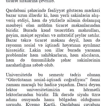
ticarət sıralarına çevrilib.
Qardabani şəhərində fəaliyyət göstərən mərkəzi
bazar uzun illərdir ki, həm yerli sakinlərin alış-
veriş etdiyi, həm də yüzlərlə ailənin dolanışıq
mənbəyi olan mühüm ticarət məkanlarından
biridir. Burada kənd təsərrüfatı məhsulları,
geyim, məişət əşyaları və müxtəlif şeylər satılır.
Bazar təkcə ticarət məkanı deyil, həm də
rayonun sosial və iqtisadi həyatının ayrılmaz
hissəsidir. Lakin son illər burada yaranan
problemlər həm sahibkarların, həm alıcıların,
həm də ümumilikdə şəhər sakinlərinin
narahatlığına səbəb olub.
Universitetdə bu semestr tədris olunan
“Gürcüstanın sosial-iqtisadi coğrafiyası” fənni
zamanı maraqlı bir hadisə yaşadım. Dərsi deyən
lektor universitetimizin ən hörmətli
lektorlarından biridir. İlk dərsdə siyahı üzrə
adımı oxuyanda hansı bölgədən olduğumu
soruşdu. Kvemo Kartli, Qardabani cavabını