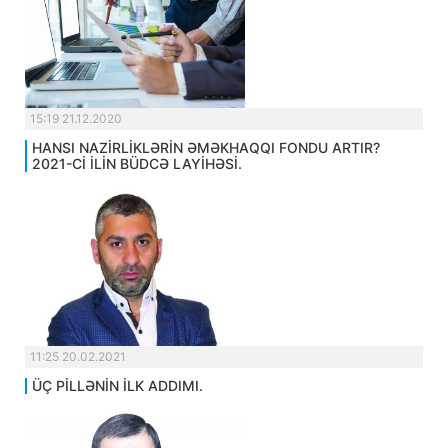
15:19 21.12.2020
HANSI NAZİRLİKLƏRİN ƏMƏKHAQQI FONDU ARTIR?
2021-Cİ İLİN BÜDCƏ LAYİHƏSİ.
11:25 20.02.2021
ÜÇ PİLLƏNİN İLK ADDIMI.