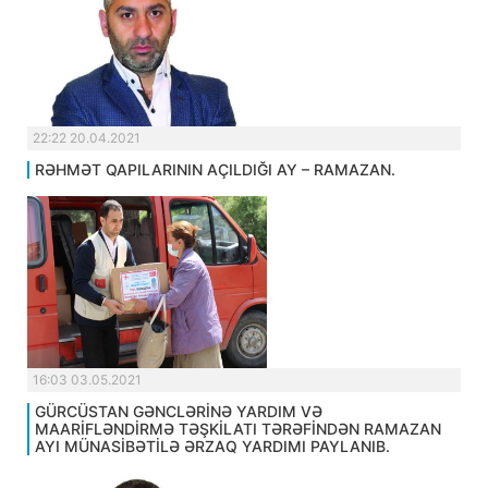
22:22 20.04.2021
RƏHMƏT QAPILARININ AÇILDIĞI AY – RAMAZAN.
16:03 03.05.2021
GÜRCÜSTAN GƏNCLƏRİNƏ YARDIM VƏ
MAARİFLƏNDİRMƏ TƏŞKİLATI TƏRƏFİNDƏN RAMAZAN
AYI MÜNASİBƏTİLƏ ƏRZAQ YARDIMI PAYLANIB.