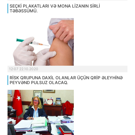
SEÇKİ PLAKATLARI VƏ MONA LİZANIN SİRLİ
TƏBƏSSÜMÜ.
12:07 22.10.2020
RİSK QRUPUNA DAXİL OLANLAR ÜÇÜN QRİP ƏLEYHİNƏ
PEYVƏND PULSUZ OLACAQ.