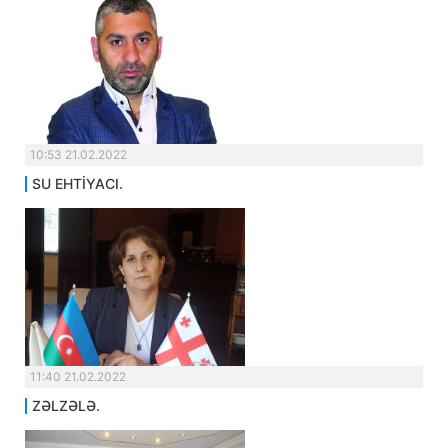
10:53 21.02.2022
SU EHTİYACI.
11:40 21.02.2022
ZƏLZƏLƏ.