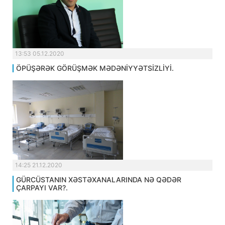
13:53 05.12.2020
ÖPÜŞƏRƏK GÖRÜŞMƏK MƏDƏNİYYƏTSİZLİYİ.
14:25 21.12.2020
GÜRCÜSTANIN XƏSTƏXANALARINDA NƏ QƏDƏR
ÇARPAYI VAR?.