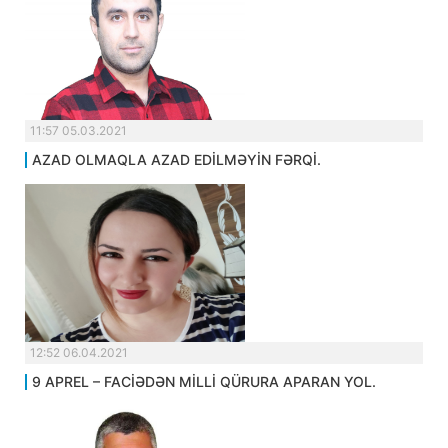
11:57 05.03.2021
AZAD OLMAQLA AZAD EDİLMƏYİN FƏRQİ.
12:52 06.04.2021
9 APREL – FACİƏDƏN MİLLİ QÜRURA APARAN YOL.