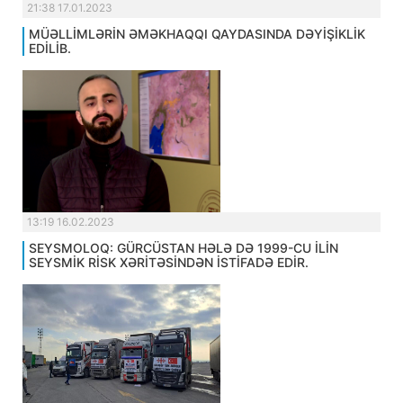
21:38 17.01.2023
MÜƏLLİMLƏRİN ƏMƏKHAQQI QAYDASINDA DƏYİŞİKLİK
EDİLİB.
13:19 16.02.2023
SEYSMOLOQ: GÜRCÜSTAN HƏLƏ DƏ 1999-CU İLİN
SEYSMİK RİSK XƏRİTƏSİNDƏN İSTİFADƏ EDİR.