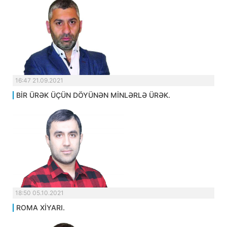
16:47 21.09.2021
BİR ÜRƏK ÜÇÜN DÖYÜNƏN MİNLƏRLƏ ÜRƏK.
18:50 05.10.2021
ROMA XİYARI.