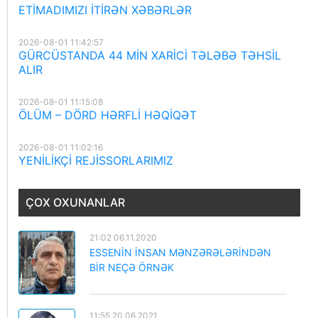
ETİMADIMIZI İTİRƏN XƏBƏRLƏR
2026-08-01 11:42:57
GÜRCÜSTANDA 44 MİN XARİCİ TƏLƏBƏ TƏHSİL
ALIR
2026-08-01 11:15:08
ÖLÜM – DÖRD HƏRFLİ HƏQİQƏT
2026-08-01 11:02:16
YENİLİKÇİ REJİSSORLARIMIZ
ÇOX OXUNANLAR
21:02 06.11.2020
ESSENİN İNSAN MƏNZƏRƏLƏRİNDƏN
BİR NEÇƏ ÖRNƏK
11:55 20.06.2021