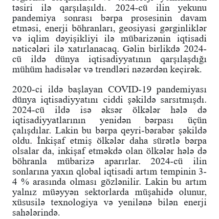
təsiri ilə qarşılaşıldı. 2024-cü ilin yekunu
pandemiya sonrası bərpa prosesinin davam
etməsi, enerji böhranları, geosiyasi gərginliklər
və iqlim dəyişikliyi ilə mübarizənin iqtisadi
nəticələri ilə xatırlanacaq. Gəlin birlikdə 2024-
cü ildə dünya iqtisadiyyatının qarşılaşdığı
mühüm hadisələr və trendləri nəzərdən keçirək.
2020-ci ildə başlayan COVID-19 pandemiyası
dünya iqtisadiyyatını ciddi şəkildə sarsıtmışdı.
2024-cü ildə isə əksər ölkələr hələ də
iqtisadiyyatlarının yenidən bərpası üçün
çalışdılar. Lakin bu bərpa qeyri-bərabər şəkildə
oldu. İnkişaf etmiş ölkələr daha sürətlə bərpa
olsalar da, inkişaf etməkdə olan ölkələr hələ də
böhranla mübarizə aparırlar. 2024-cü ilin
sonlarına yaxın qlobal iqtisadi artım tempinin 3-
4 % arasında olması gözlənilir. Lakin bu artım
yalnız müəyyən sektorlarda müşahidə olunur,
xüsusilə texnologiya və yenilənə bilən enerji
sahələrində.