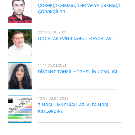
ÇÖRƏKÇİ ÇƏKMƏÇİLƏR VƏ YA ÇƏKMƏÇİ
ÇÖRƏKÇİLƏR
22:10 20.10.2021
QOCALAR EVİNƏ QƏBUL QAYDALARI
11:41 05.01.2021
DİSTANT TƏHSİL – TƏHSİLİN UZAQLIĞI
13:07 02.04.2023
Z NƏSLİ, MİLENİALLAR, ALFA NƏSLİ
KİMLƏRDİR?