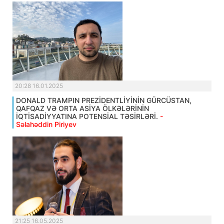
20:28 16.01.2025
DONALD TRAMPIN PREZİDENTLİYİNİN GÜRCÜSTAN,
QAFQAZ VƏ ORTA ASİYA ÖLKƏLƏRİNİN
İQTİSADİYYATINA POTENSİAL TƏSİRLƏRİ.
-
Səlahəddin Piriyev
21:25 16.05.2025