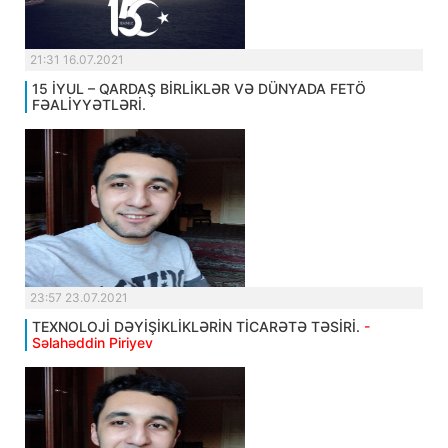
21:31 16.07.2021
15 İYUL – QARDAŞ BİRLİKLƏR VƏ DÜNYADA FETÖ
FƏALİYYƏTLƏRİ.
23:57 23.07.2021
TEXNOLOJİ DƏYİŞİKLİKLƏRİN TİCARƏTƏ TƏSİRİ.
-
Səlahəddin Piriyev