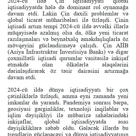
2024-cü ildə Çin iqtisadiyyatı qlobal
iqtisadiyyatda hələ də dominant rol oynamağa
davam etdi. Lakin Çin daxili problemlər və
qlobal ticarət müharibələri ilə üzləşdi. Çinin
iqtisadi artım tempi 2024-cü ildə əvvəlki illərlə
müqayisədə azalmış olsa da, ölkə yeni ticarət
razılaşmaları və beynəlxalq əməkdaşlıqlarla öz
mövqeyini gücləndirməyə çalışdı. Çin AİİB
(Asiya İnfrastruktur İnvestisiya Bankı) və digər
çoxmillətli iqtisadi qurumlar vasitəsilə inkişaf
etməkdə olan ölkələrlə əlaqələrini
dərinləşdirərək öz təsir dairəsini artırmağa
davam etdi.
2024-cü ildə dünya iqtisadiyyatı bir çox
çətinliklərlə üzləşdi, amma eyni zamanda yeni
imkanlar da yarandı. Pandemiya sonrası bərpa,
geosiyasi gərginliklər, texnoloji inqilablar və
iqlim dəyişikliyi ilə mübarizə sahələrindəki
inkişaflar, qlobal iqtisadiyyatda əsas
dəyişikliklərə səbəb oldu. Gələcək illərdə bu
trendlərin güclənəcəyi və dünya iqtisadiyyatının