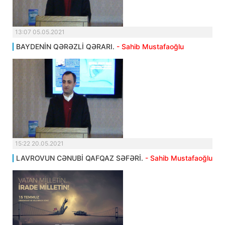
13:07 05.05.2021
BAYDENİN QƏRƏZLİ QƏRARI.
- Sahib Mustafaoğlu
15:22 20.05.2021
LAVROVUN CƏNUBİ QAFQAZ SƏFƏRİ.
- Sahib Mustafaoğlu