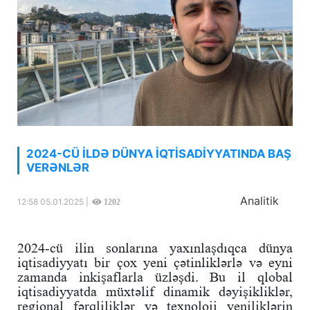
2024-CÜ İLDƏ DÜNYA İQTİSADİYYATINDA BAŞ
VERƏNLƏR
Analitik
12:58 05.01.2025 |
1202
2024-cü ilin sonlarına yaxınlaşdıqca dünya
iqtisadiyyatı bir çox yeni çətinliklərlə və eyni
zamanda inkişaflarla üzləşdi. Bu il qlobal
iqtisadiyyatda müxtəlif dinamik dəyişikliklər,
regional fərqliliklər və texnoloji yeniliklərin