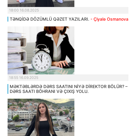
18:00 16.08.2025
TƏNQİDƏ DÖZÜMLÜ QƏZET YAZILARI.
- Çiyalə Osmanova
18:55 16.09.2025
MƏKTƏBLƏRDƏ DƏRS SAATINI NİYƏ DİREKTOR BÖLÜR? –
DƏRS SAATI BÖHRANI VƏ ÇIXIŞ YOLU.