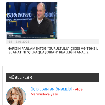
16:11 16.06.2026
NARİZİN PARLAMENTDƏ “GURULTULU” ÇIXIŞI VƏ TƏHSİL
İSLAHATINI “ÇILPAQLAŞDIRAN” REALLIĞIN ANALİZİ.
MÜƏLLİFLƏR
ÜÇ DİLDƏN ƏN ÖNƏMLİSİ
- Alidə
Mahmudova yazır