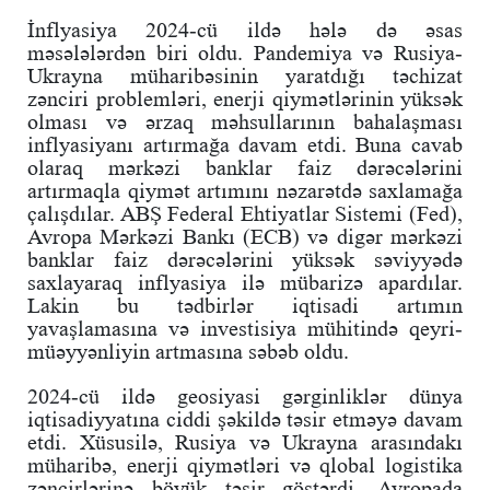
İnflyasiya 2024-cü ildə hələ də əsas
məsələlərdən biri oldu. Pandemiya və Rusiya-
Ukrayna müharibəsinin yaratdığı təchizat
zənciri problemləri, enerji qiymətlərinin yüksək
olması və ərzaq məhsullarının bahalaşması
inflyasiyanı artırmağa davam etdi. Buna cavab
olaraq mərkəzi banklar faiz dərəcələrini
artırmaqla qiymət artımını nəzarətdə saxlamağa
çalışdılar. ABŞ Federal Ehtiyatlar Sistemi (Fed),
Avropa Mərkəzi Bankı (ECB) və digər mərkəzi
banklar faiz dərəcələrini yüksək səviyyədə
saxlayaraq inflyasiya ilə mübarizə apardılar.
Lakin bu tədbirlər iqtisadi artımın
yavaşlamasına və investisiya mühitində qeyri-
müəyyənliyin artmasına səbəb oldu.
2024-cü ildə geosiyasi gərginliklər dünya
iqtisadiyyatına ciddi şəkildə təsir etməyə davam
etdi. Xüsusilə, Rusiya və Ukrayna arasındakı
müharibə, enerji qiymətləri və qlobal logistika
zəncirlərinə böyük təsir göstərdi. Avropada