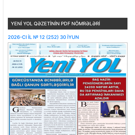
YENI YOL QƏZETININ PDF NÖMRƏLƏRI
2026-CI İL № 12 (252) 30 İYUN