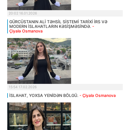
20:02 16.01.2026
GÜRCÜSTANIN ALİ TƏHSİL SİSTEMİ TARİXİ İRS VƏ
MODERN İSLAHATLARIN KƏSİŞMƏSİNDƏ.
-
Çiyalə Osmanova
15:54 17.02.2026
İSLAHAT, YOXSA YENİDƏN BÖLGÜ.
- Çiyalə Osmanova