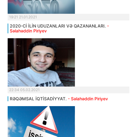
19:21 21.01.2021
2020-Cİ İLİN UDUZANLARI VƏ QAZANANLARI.
-
Səlahəddin Piriyev
22:34 05.02.2021
RƏQƏMSAL İQTİSADİYYAT.
- Səlahəddin Piriyev