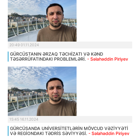
20:49 01.11.2024
GÜRCÜSTANIN ƏRZAQ TƏCHİZATI VƏ KƏND
TƏSƏRRÜFATINDAKI PROBLEMLƏRİ.
- Səlahəddin Piriyev
15:45 16.11.2024
GÜRCÜSANDA UNİVERSİTETLƏRİN MÖVCUD VƏZİYYƏTİ
VƏ REGİONDAKI TƏDRİS SƏVİYYƏSİ.
- Səlahəddin Piriyev