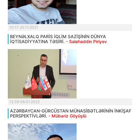
10:17 20.11.2021
BEYNƏLXALQ PARİS İQLİM SAZİŞİNİN DÜNYA
İQTİSADİYYATINA TƏSİRİ.
- Səlahəddin Piriyev
12:39 06.01.2022
AZƏRBAYCAN-GÜRCÜSTAN MÜNASİBƏTLƏRİNİN İNKİŞAF
PERSPEKTİVLƏRİ.
- Mübariz Göyüşlü