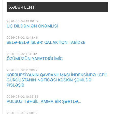
XƏBƏR LENTI
2026-08-04 13:06:49
ÜÇ DİLDƏN ƏN ÖNƏMLİSİ
2026-08-02 12:41:46
BELƏ-BELƏ İŞLƏR: QALAKTİON TABİDZE
2026-08-02 11:41:12
ÖZÜMÜZÜN YARATDIĞI İMİC
2026-08-02 11:20:27
KORRUPSİYANIN QAVRANILMASI İNDEKSİNDƏ (CPI)
GÜRCÜSTANIN NƏTİCƏSİ KƏSKİN ŞƏKİLDƏ
PİSLƏŞİB
2026-08-02 10:35:32
PULSUZ TƏHSİL, AMMA BİR ŞƏRTLƏ...
2026-08-01 12:58:07