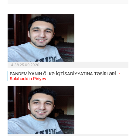
14:38 25.09.2020
PANDEMİYANIN ÖLKƏ İQTİSADİYYATINA TƏSİRLƏRİ.
-
Səlahəddin Piriyev