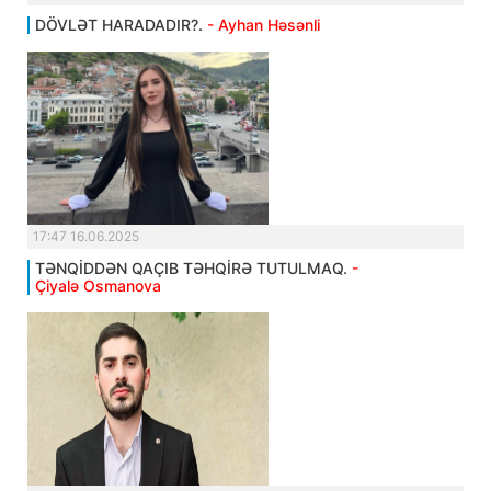
DÖVLƏT HARADADIR?.
- Ayhan Həsənli
17:47 16.06.2025
TƏNQİDDƏN QAÇIB TƏHQİRƏ TUTULMAQ.
-
Çiyalə Osmanova