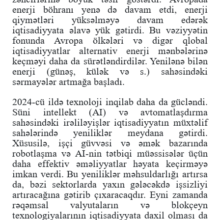
enerji böhranı yenə də davam etdi, enerji
qiymətləri yüksəlməyə davam edərək
iqtisadiyyata əlavə yük gətirdi. Bu vəziyyətin
fonunda Avropa ölkələri və digər qlobal
iqtisadiyyatlar alternativ enerji mənbələrinə
keçməyi daha da sürətləndirdilər. Yenilənə bilən
enerji (günəş, külək və s.) sahəsindəki
sərmayələr artmağa başladı.
2024-cü ildə texnoloji inqilab daha da gücləndi.
Süni intellekt (AI) və avtomatlaşdırma
sahəsindəki irəliləyişlər iqtisadiyyatın müxtəlif
sahələrində yeniliklər meydana gətirdi.
Xüsusilə, işçi güvvəsi və əmək bazarında
robotlaşma və AI-nin tətbiqi müəssisələr üçün
daha effektiv əməliyyatlar həyata keçirməyə
imkan verdi. Bu yeniliklər məhsuldarlığı artırsa
da, bəzi sektorlarda yaxın gələcəkdə işsizliyi
artıracağına gətirib çıxaracaqdır. Eyni zamanda
rəqəmsal valyutaların və blokçeyn
texnologiyalarının iqtisadiyyata daxil olması da