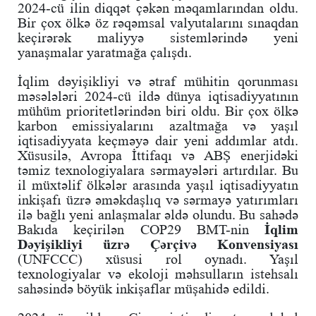
2024-cü ilin diqqət çəkən məqamlarından oldu.
Bir çox ölkə öz rəqəmsal valyutalarını sınaqdan
keçirərək maliyyə sistemlərində yeni
yanaşmalar yaratmağa çalışdı.
İqlim dəyişikliyi və ətraf mühitin qorunması
məsələləri 2024-cü ildə dünya iqtisadiyyatının
mühüm prioritetlərindən biri oldu. Bir çox ölkə
karbon emissiyalarını azaltmağa və yaşıl
iqtisadiyyata keçməyə dair yeni addımlar atdı.
Xüsusilə, Avropa İttifaqı və ABŞ enerjidəki
təmiz texnologiyalara sərmayələri artırdılar. Bu
il müxtəlif ölkələr arasında yaşıl iqtisadiyyatın
inkişafı üzrə əməkdaşlıq və sərmayə yatırımları
ilə bağlı yeni anlaşmalar əldə olundu. Bu sahədə
Bakıda keçirilən COP29 BMT-nin
İqlim
Dəyişikliyi üzrə Çərçivə
Konvensiyası
(UNFCCC) xüsusi rol oynadı. Yaşıl
texnologiyalar və ekoloji məhsulların istehsalı
sahəsində böyük inkişaflar müşahidə edildi.