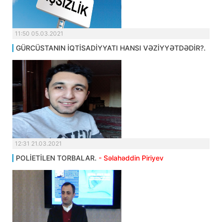
11:50 05.03.2021
GÜRCÜSTANIN İQTİSADİYYATI HANSI VƏZİYYƏTDƏDİR?.
12:31 21.03.2021
POLİETİLEN TORBALAR.
- Səlahəddin Piriyev