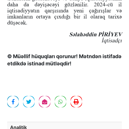
daha da dəyişəcəyi gözlənilir. 2024-cü il
iqtisadiyyatın qarşısında yeni çağırışlar və
imkanların ortaya çıxdığı bir il olaraq tarixə
düşəcək.
Səlahəddin PİRİYEV
İqtisadçı
© Müəllif hüquqları qorunur! Mətndən istifadə
etdikdə istinad mütləqdir!
Analitik