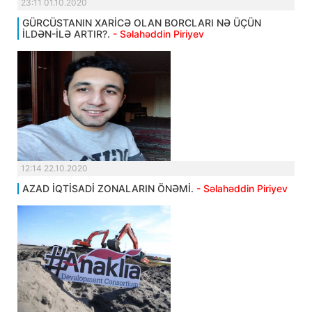
23:11 01.10.2020
GÜRCÜSTANIN XARİCƏ OLAN BORCLARI NƏ ÜÇÜN
İLDƏN-İLƏ ARTIR?.
- Səlahəddin Piriyev
12:14 22.10.2020
AZAD İQTİSADİ ZONALARIN ÖNƏMİ.
- Səlahəddin Piriyev