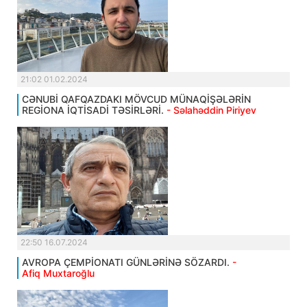
21:02 01.02.2024
CƏNUBİ QAFQAZDAKI MÖVCUD MÜNAQİŞƏLƏRİN
REGİONA İQTİSADİ TƏSİRLƏRİ.
- Səlahəddin Piriyev
22:50 16.07.2024
AVROPA ÇEMPİONATI GÜNLƏRİNƏ SÖZARDI.
-
Afiq Muxtaroğlu