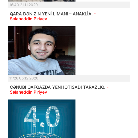
16:40 21.11.2020
QARA DƏNİZİN YENİ LİMANI – ANAKLİA.
-
Səlahəddin Piriyev
11:26 05.12.2020
CƏNUBİ QAFQAZDA YENİ İQTİSADİ TARAZLIQ.
-
Səlahəddin Piriyev