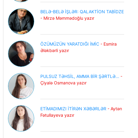
BELƏ-BELƏ İŞLƏR: QALAKTİON TABİDZE
- Mirzə Məmmədoğlu yazır
ÖZÜMÜZÜN YARATDIĞI İMİC
- Esmira
Ələkbərli yazır
PULSUZ TƏHSİL, AMMA BİR ŞƏRTLƏ...
-
Çiyalə Osmanova yazır
ETİMADIMIZI İTİRƏN XƏBƏRLƏR
- Aytən
Fətullayeva yazır