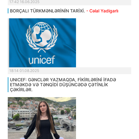
17:42 16.06.2025
BORÇALI TÜRKMƏNLƏRİNİN TARİXİ.
- Cəlal Yadigarlı
18:14 01.08.2025
UNICEF: GƏNCLƏR YAZMAQDA, FİKİRLƏRİNİ İFADƏ
ETMƏKDƏ VƏ TƏNQİDİ DÜŞÜNCƏDƏ ÇƏTİNLİK
ÇƏKİRLƏR.