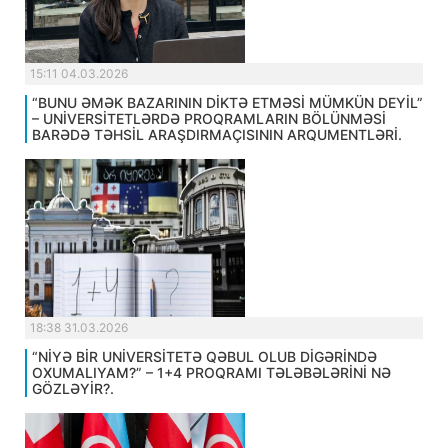
15:11 04.03.2026
“BUNU ƏMƏK BAZARININ DİKTƏ ETMƏSİ MÜMKÜN DEYİL”
– UNİVERSİTETLƏRDƏ PROQRAMLARIN BÖLÜNMƏSİ
BARƏDƏ TƏHSİL ARAŞDIRMAÇISININ ARQUMENTLƏRİ.
18:38 31.03.2026
“NİYƏ BİR UNİVERSİTETƏ QƏBUL OLUB DİGƏRİNDƏ
OXUMALIYAM?” – 1+4 PROQRAMI TƏLƏBƏLƏRİNİ NƏ
GÖZLƏYİR?.