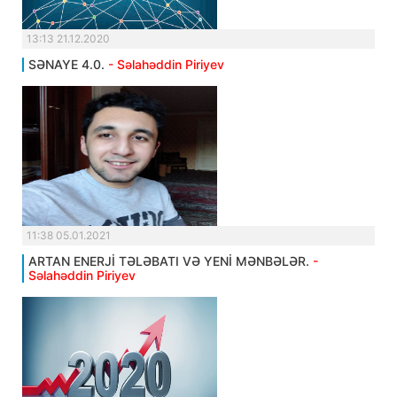
13:13 21.12.2020
SƏNAYE 4.0.
- Səlahəddin Piriyev
11:38 05.01.2021
ARTAN ENERJİ TƏLƏBATI VƏ YENİ MƏNBƏLƏR.
-
Səlahəddin Piriyev