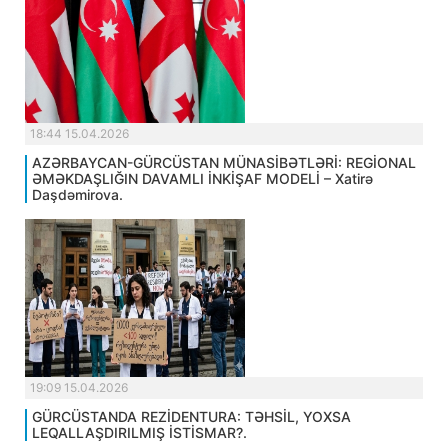
18:44 15.04.2026
AZƏRBAYCAN-GÜRCÜSTAN MÜNASİBƏTLƏRİ: REGİONAL
ƏMƏKDAŞLIĞIN DAVAMLI İNKİŞAF MODELİ – Xatirə
Daşdəmirova.
19:09 15.04.2026
GÜRCÜSTANDA REZİDENTURA: TƏHSİL, YOXSA
LEQALLAŞDIRILMIŞ İSTİSMAR?.