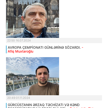
22:50 16.07.2024
AVROPA ÇEMPİONATI GÜNLƏRİNƏ SÖZARDI.
-
Afiq Muxtaroğlu
20:49 01.11.2024
GÜRCÜSTANIN ƏRZAQ TƏCHİZATI VƏ KƏND