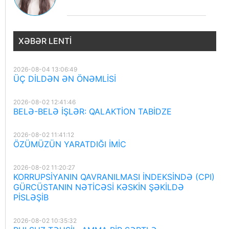
XƏBƏR LENTI
2026-08-04 13:06:49
ÜÇ DİLDƏN ƏN ÖNƏMLİSİ
2026-08-02 12:41:46
BELƏ-BELƏ İŞLƏR: QALAKTİON TABİDZE
2026-08-02 11:41:12
ÖZÜMÜZÜN YARATDIĞI İMİC
2026-08-02 11:20:27
KORRUPSİYANIN QAVRANILMASI İNDEKSİNDƏ (CPI)
GÜRCÜSTANIN NƏTİCƏSİ KƏSKİN ŞƏKİLDƏ
PİSLƏŞİB
2026-08-02 10:35:32