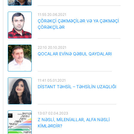
11:55 20.06.2021
ÇÖRƏKÇİ ÇƏKMƏÇİLƏR VƏ YA ÇƏKMƏÇİ
ÇÖRƏKÇİLƏR
22:10 20.10.2021
QOCALAR EVİNƏ QƏBUL QAYDALARI
11:41 05.01.2021
DİSTANT TƏHSİL – TƏHSİLİN UZAQLIĞI
13:07 02.04.2023
Z NƏSLİ, MİLENİALLAR, ALFA NƏSLİ
KİMLƏRDİR?