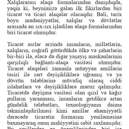
Xalqlararası əlaqə formalarından danışdıqda,
yəqin ki, beynimizə gələn ilk fikirlərdən biri
ticarət və ticari əlaqələr olacaqdır. Bəli, tarix
boyu mədəniyyətlər, xalqlar və dövlətlər
arasında ən sıx-sıx işlədilən əlaqə formalarından
biri ticarət olmuşdur.
Ticarət əsrlər ərzində insanların, millətlərin,
xalqların, coğrafi götürdükdə ölkə və şəhərlərin
bir-biri ilə, eləcə də digər yaşayış məskənlərinin
qarşılıqlı bağlantı-əlaqə vasitəsi olmuşdur.
Ticarət əlaqələri zamanla müəyyən amillərin
təsiri ilə sərt dəyişikliklərə uğramış və ya
dövrün tələblərinə müvafiq olaraq ciddi
islahatlara və dəyişikliklərə məruz qalmışdır.
Ticarətdə dəyişmə vasitəsi olan qızıl və kağız
pulların yaranması, insanların getdikcə artan
gündəlik tələbatları, texnologiyanın daima
təkminləşdirilməsi kimi amillər əhəmiyyətli
dərəcədə ticarətin formasını yeniləməsinə
baxmayaraq onun mahiyyətini sabit saxlamışdır.
Bu amillərdən ən önəmlilərindən biri isə