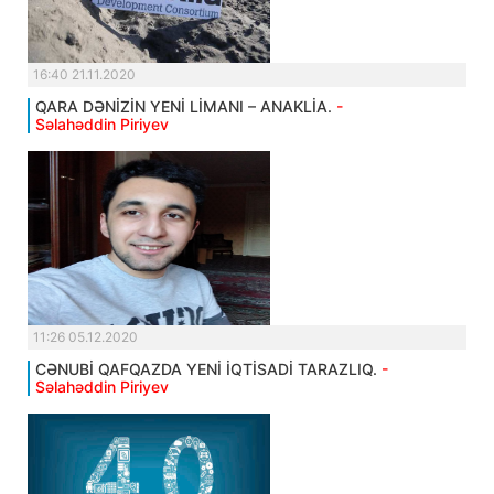
16:40 21.11.2020
QARA DƏNİZİN YENİ LİMANI – ANAKLİA.
-
Səlahəddin Piriyev
11:26 05.12.2020
CƏNUBİ QAFQAZDA YENİ İQTİSADİ TARAZLIQ.
-
Səlahəddin Piriyev