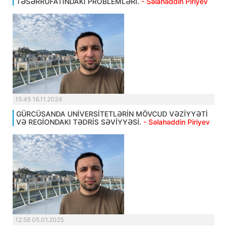
TƏSƏRRÜFATINDAKI PROBLEMLƏRİ.
- Səlahəddin Piriyev
15:45 16.11.2024
GÜRCÜSANDA UNİVERSİTETLƏRİN MÖVCUD VƏZİYYƏTİ
VƏ REGİONDAKI TƏDRİS SƏVİYYƏSİ.
- Səlahəddin Piriyev
12:58 05.01.2025