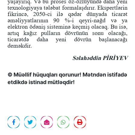
yaşayırıq. Və bu proses öz-özlüyündə daha yeni
texnologiyaya tələbat formalaşdırır. Ekspertlərin
fikrincə, 2050-ci ilə qədər dünyada ticarət
əməliyyatlarının 90 %-i qeyri-nağd və ya
elektron ödəniş sisteminə keçmiş olacaq. Bu isə,
artıq kağız pulların dövrünün sonu olacağı,
ticarətdə daha yeni dövrün başlanacağı
deməkdir.
Səlahəddin PİRİYEV
© Müəllif hüquqları qorunur! Mətndən istifadə
etdikdə istinad mütləqdir!