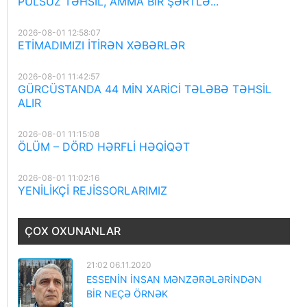
PULSUZ TƏHSİL, AMMA BİR ŞƏRTLƏ...
2026-08-01 12:58:07
ETİMADIMIZI İTİRƏN XƏBƏRLƏR
2026-08-01 11:42:57
GÜRCÜSTANDA 44 MİN XARİCİ TƏLƏBƏ TƏHSİL
ALIR
2026-08-01 11:15:08
ÖLÜM – DÖRD HƏRFLİ HƏQİQƏT
2026-08-01 11:02:16
YENİLİKÇİ REJİSSORLARIMIZ
ÇOX OXUNANLAR
21:02 06.11.2020
ESSENİN İNSAN MƏNZƏRƏLƏRİNDƏN
BİR NEÇƏ ÖRNƏK