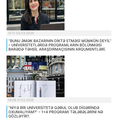
15:11 04.03.2026
“BUNU ƏMƏK BAZARININ DİKTƏ ETMƏSİ MÜMKÜN DEYİL”
– UNİVERSİTETLƏRDƏ PROQRAMLARIN BÖLÜNMƏSİ
BARƏDƏ TƏHSİL ARAŞDIRMAÇISININ ARQUMENTLƏRİ.
18:38 31.03.2026
“NİYƏ BİR UNİVERSİTETƏ QƏBUL OLUB DİGƏRİNDƏ
OXUMALIYAM?” – 1+4 PROQRAMI TƏLƏBƏLƏRİNİ NƏ
GÖZLƏYİR?.