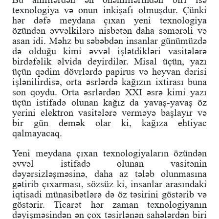
texnologiya və onun inkişafı olmuşdur. Çünki
hər dəfə meydana çıxan yeni texnologiya
özündən əvvəlkilərə nisbətən daha səmərəli və
asan idi. Məhz bu səbəbdən insanlar günümüzdə
də olduğu kimi əvvəl işlətdikləri vasitələrə
birdəfəlik əlvida deyirdilər. Misal üçün, yazı
üçün qədim dövrlərdə papirus və heyvan dərisi
işlənilirdisə, orta əsrlərdə kağızın ixtirası buna
son qoydu. Orta əsrlərdən XXI əsrə kimi yazı
üçün istifadə olunan kağız da yavaş-yavaş öz
yerini elektron vasitələrə verməyə başlayır və
bir gün demək olar ki, kağıza ehtiyac
qalmayacaq.
Yeni meydana çıxan texnologiyaların özündən
əvvəl istifadə olunan vasitənin
dəyərsizləşməsinə, daha az tələb olunmasına
gətirib çıxarması, sözsüz ki, insanlar arasındaki
iqtisadi münasibətlərə də öz təsirini göstərib və
göstərir. Ticarət hər zaman texnologiyanın
dəyişməsindən ən çox təsirlənən sahələrdən biri