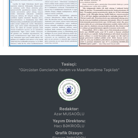
Təsisçi:
"Gürcüstan Gənclərinə Yardım və Maarifləndirmə Təşkilatı"
Redaktor:
Azər MUSAOĞLU
Yayım Direktoru:
Hacı BƏKİROĞLU
Qrafik Dizayn:
Elsevər ƏHMƏDOV