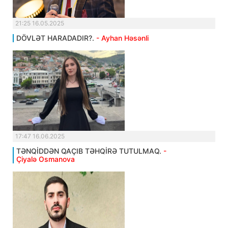
21:25 16.05.2025
DÖVLƏT HARADADIR?.
- Ayhan Həsənli
17:47 16.06.2025
TƏNQİDDƏN QAÇIB TƏHQİRƏ TUTULMAQ.
-
Çiyalə Osmanova