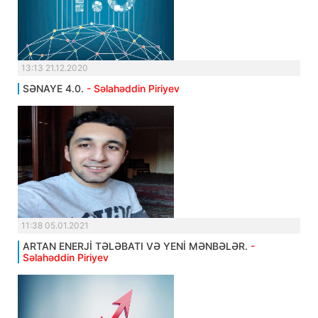
13:13 21.12.2020
SƏNAYE 4.0.
- Səlahəddin Piriyev
11:38 05.01.2021
ARTAN ENERJİ TƏLƏBATI VƏ YENİ MƏNBƏLƏR.
-
Səlahəddin Piriyev