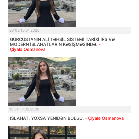
20:02 16.01.2026
GÜRCÜSTANIN ALİ TƏHSİL SİSTEMİ TARİXİ İRS VƏ
MODERN İSLAHATLARIN KƏSİŞMƏSİNDƏ.
-
Çiyalə Osmanova
15:54 17.02.2026
İSLAHAT, YOXSA YENİDƏN BÖLGÜ.
- Çiyalə Osmanova