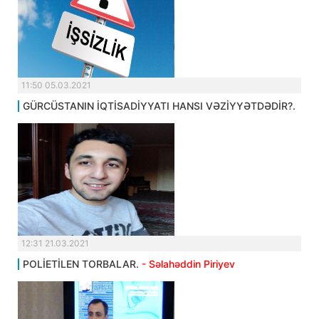
11:50 05.03.2021
GÜRCÜSTANIN İQTİSADİYYATI HANSI VƏZİYYƏTDƏDİR?.
12:31 21.03.2021
POLİETİLEN TORBALAR.
- Səlahəddin Piriyev