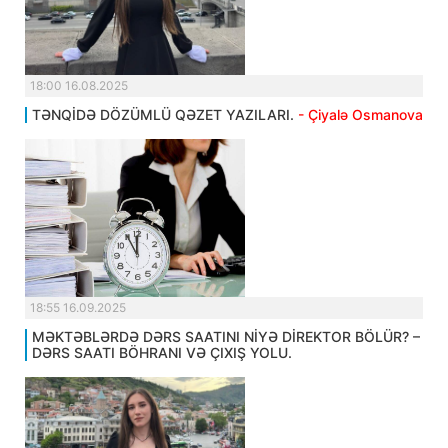
18:00 16.08.2025
TƏNQİDƏ DÖZÜMLÜ QƏZET YAZILARI.
- Çiyalə Osmanova
18:55 16.09.2025
MƏKTƏBLƏRDƏ DƏRS SAATINI NİYƏ DİREKTOR BÖLÜR? –
DƏRS SAATI BÖHRANI VƏ ÇIXIŞ YOLU.