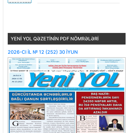
YENI YOL QƏZETININ PDF NÖMRƏLƏRI
2026-CI İL № 12 (252) 30 İYUN