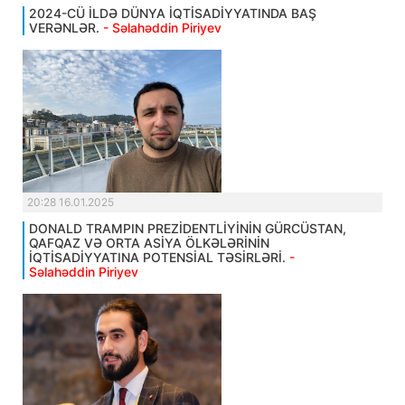
2024-CÜ İLDƏ DÜNYA İQTİSADİYYATINDA BAŞ
VERƏNLƏR.
- Səlahəddin Piriyev
20:28 16.01.2025
DONALD TRAMPIN PREZİDENTLİYİNİN GÜRCÜSTAN,
QAFQAZ VƏ ORTA ASİYA ÖLKƏLƏRİNİN
İQTİSADİYYATINA POTENSİAL TƏSİRLƏRİ.
-
Səlahəddin Piriyev