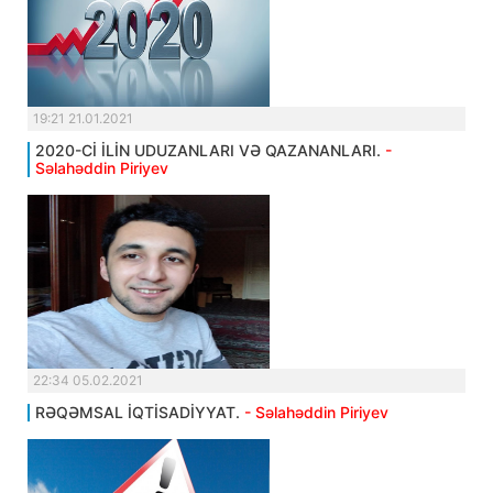
19:21 21.01.2021
2020-Cİ İLİN UDUZANLARI VƏ QAZANANLARI.
-
Səlahəddin Piriyev
22:34 05.02.2021
RƏQƏMSAL İQTİSADİYYAT.
- Səlahəddin Piriyev