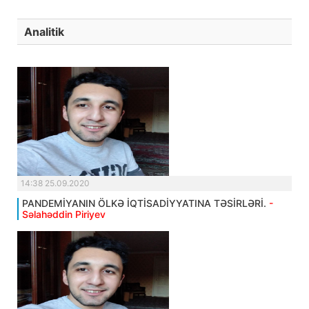
Analitik
14:38 25.09.2020
PANDEMİYANIN ÖLKƏ İQTİSADİYYATINA TƏSİRLƏRİ.
-
Səlahəddin Piriyev