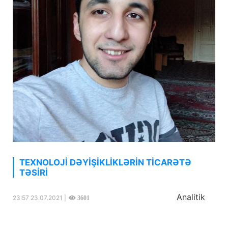
TEXNOLOJİ DƏYİŞİKLİKLƏRİN TİCARƏTƏ
TƏSİRİ
Analitik
23:57 23.07.2021 |
3601