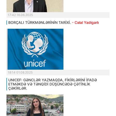
17:42 16.06.2025
BORÇALI TÜRKMƏNLƏRİNİN TARİXİ.
- Cəlal Yadigarlı
18:14 01.08.2025
UNICEF: GƏNCLƏR YAZMAQDA, FİKİRLƏRİNİ İFADƏ
ETMƏKDƏ VƏ TƏNQİDİ DÜŞÜNCƏDƏ ÇƏTİNLİK
ÇƏKİRLƏR.