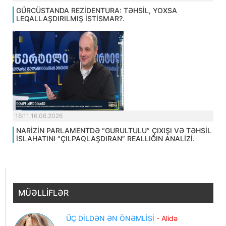
GÜRCÜSTANDA REZİDENTURA: TƏHSİL, YOXSA
LEQALLAŞDIRILMIŞ İSTİSMAR?.
16:11 16.06.2026
NARİZİN PARLAMENTDƏ “GURULTULU” ÇIXIŞI VƏ TƏHSİL
İSLAHATINI “ÇILPAQLAŞDIRAN” REALLIĞIN ANALİZİ.
MÜƏLLİFLƏR
ÜÇ DİLDƏN ƏN ÖNƏMLİSİ
- Alidə