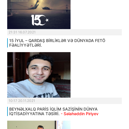
21:31 16.07.2021
15 İYUL – QARDAŞ BİRLİKLƏR VƏ DÜNYADA FETÖ
FƏALİYYƏTLƏRİ.
10:17 20.11.2021
BEYNƏLXALQ PARİS İQLİM SAZİŞİNİN DÜNYA
İQTİSADİYYATINA TƏSİRİ.
- Səlahəddin Piriyev