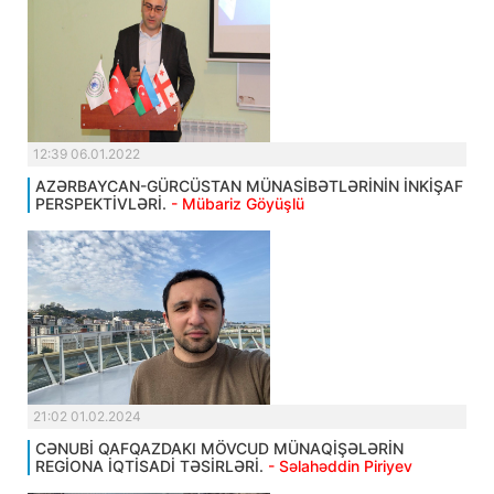
12:39 06.01.2022
AZƏRBAYCAN-GÜRCÜSTAN MÜNASİBƏTLƏRİNİN İNKİŞAF
PERSPEKTİVLƏRİ.
- Mübariz Göyüşlü
21:02 01.02.2024
CƏNUBİ QAFQAZDAKI MÖVCUD MÜNAQİŞƏLƏRİN
REGİONA İQTİSADİ TƏSİRLƏRİ.
- Səlahəddin Piriyev