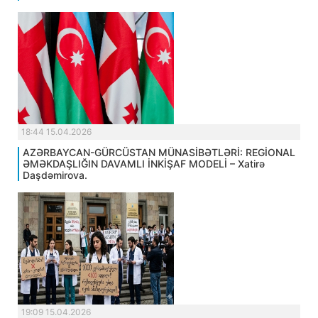
18:44 15.04.2026
AZƏRBAYCAN-GÜRCÜSTAN MÜNASİBƏTLƏRİ: REGİONAL
ƏMƏKDAŞLIĞIN DAVAMLI İNKİŞAF MODELİ – Xatirə
Daşdəmirova.
19:09 15.04.2026