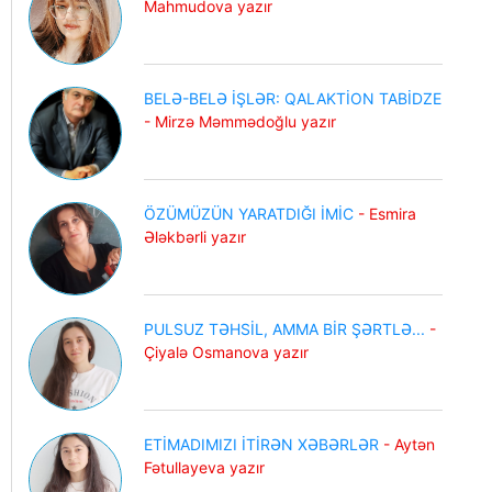
Mahmudova yazır
BELƏ-BELƏ İŞLƏR: QALAKTİON TABİDZE
- Mirzə Məmmədoğlu yazır
ÖZÜMÜZÜN YARATDIĞI İMİC
- Esmira
Ələkbərli yazır
PULSUZ TƏHSİL, AMMA BİR ŞƏRTLƏ...
-
Çiyalə Osmanova yazır
ETİMADIMIZI İTİRƏN XƏBƏRLƏR
- Aytən
Fətullayeva yazır