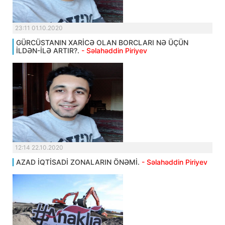
23:11 01.10.2020
GÜRCÜSTANIN XARİCƏ OLAN BORCLARI NƏ ÜÇÜN
İLDƏN-İLƏ ARTIR?.
- Səlahəddin Piriyev
12:14 22.10.2020
AZAD İQTİSADİ ZONALARIN ÖNƏMİ.
- Səlahəddin Piriyev