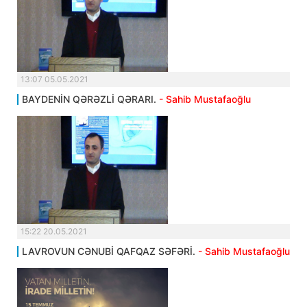
13:07 05.05.2021
BAYDENİN QƏRƏZLİ QƏRARI.
- Sahib Mustafaoğlu
15:22 20.05.2021
LAVROVUN CƏNUBİ QAFQAZ SƏFƏRİ.
- Sahib Mustafaoğlu