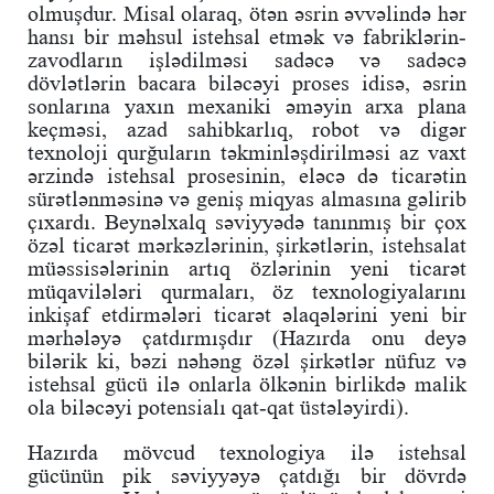
olmuşdur. Misal olaraq, ötən əsrin əvvəlində hər
hansı bir məhsul istehsal etmək və fabriklərin-
zavodların işlədilməsi sadəcə və sadəcə
dövlətlərin bacara biləcəyi proses idisə, əsrin
sonlarına yaxın mexaniki əməyin arxa plana
keçməsi, azad sahibkarlıq, robot və digər
texnoloji qurğuların təkminləşdirilməsi az vaxt
ərzində istehsal prosesinin, eləcə də ticarətin
sürətlənməsinə və geniş miqyas almasına gəlirib
çıxardı. Beynəlxalq səviyyədə tanınmış bir çox
özəl ticarət mərkəzlərinin, şirkətlərin, istehsalat
müəssisələrinin artıq özlərinin yeni ticarət
müqavilələri qurmaları, öz texnologiyalarını
inkişaf etdirmələri ticarət əlaqələrini yeni bir
mərhələyə çatdırmışdır (Hazırda onu deyə
bilərik ki, bəzi nəhəng özəl şirkətlər nüfuz və
istehsal gücü ilə onlarla ölkənin birlikdə malik
ola biləcəyi potensialı qat-qat üstələyirdi).
Hazırda mövcud texnologiya ilə istehsal
gücünün pik səviyyəyə çatdığı bir dövrdə