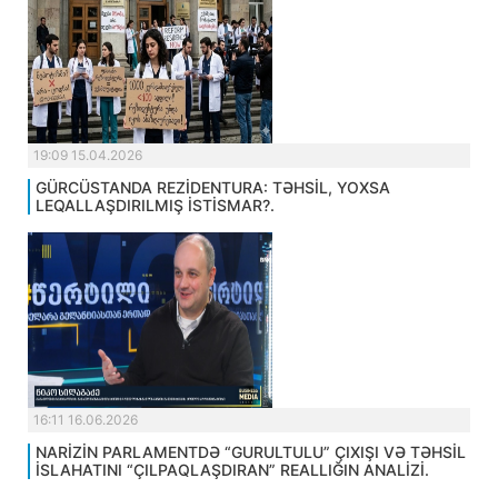
19:09 15.04.2026
GÜRCÜSTANDA REZİDENTURA: TƏHSİL, YOXSA
LEQALLAŞDIRILMIŞ İSTİSMAR?.
16:11 16.06.2026
NARİZİN PARLAMENTDƏ “GURULTULU” ÇIXIŞI VƏ TƏHSİL
İSLAHATINI “ÇILPAQLAŞDIRAN” REALLIĞIN ANALİZİ.