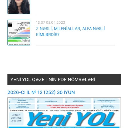
13:07 02.04.2023
Z NƏSLİ, MİLENİALLAR, ALFA NƏSLİ
KİMLƏRDİR?
YENI YOL QƏZETININ PDF NÖMRƏLƏRI
2026-CI İL № 12 (252) 30 İYUN