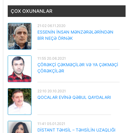
ÇOX OXUNANLAR
21:02 06.11.2020
ESSENİN İNSAN MƏNZƏRƏLƏRİNDƏN
BİR NEÇƏ ÖRNƏK
11:55 20.06.2021
ÇÖRƏKÇİ ÇƏKMƏÇİLƏR VƏ YA ÇƏKMƏÇİ
ÇÖRƏKÇİLƏR
22:10 20.10.2021
QOCALAR EVİNƏ QƏBUL QAYDALARI
11:41 05.01.2021
DİSTANT TƏHSİL – TƏHSİLİN UZAQLIĞI