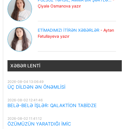
Çiyalə Osmanova yazır
ETİMADIMIZI İTİRƏN XƏBƏRLƏR
- Aytən
Fətullayeva yazır
XƏBƏR LENTI
2026-08-04 13:06:49
ÜÇ DİLDƏN ƏN ÖNƏMLİSİ
2026-08-02 12:41:46
BELƏ-BELƏ İŞLƏR: QALAKTİON TABİDZE
2026-08-02 11:41:12
ÖZÜMÜZÜN YARATDIĞI İMİC