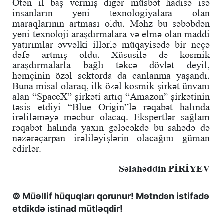
Ötən il baş vermiş digər müsbət hadisə isə
insanların yeni texnologiyalara olan
maraqlarının artması oldu. Məhz bu səbəbdən
yeni texnoloji araşdırmalara və elmə olan maddi
yatırımlar əvvəlki illərlə müqayisədə bir neçə
dəfə artmış oldu. Xüsusilə də kosmik
araşdırmalarla bağlı təkcə dövlət deyil,
həmçinin özəl sektorda da canlanma yaşandı.
Buna misal olaraq, ilk özəl kosmik şirkət ünvanı
alan “SpaceX” şirkəti artıq “Amazon” şirkətinin
təsis etdiyi “Blue Origin”lə rəqabət halında
irəliləməyə məcbur olacaq. Ekspertlər sağlam
rəqabət halında yaxın gələcəkdə bu sahədə də
nəzərəçarpan irəliləyişlərin olacağını güman
edirlər.
Səlahəddin PİRİYEV
© Müəllif hüquqları qorunur! Mətndən istifadə
etdikdə istinad mütləqdir!