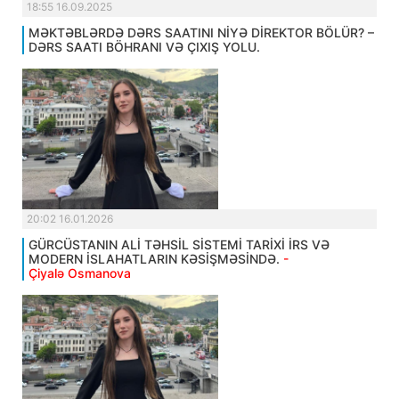
18:55 16.09.2025
MƏKTƏBLƏRDƏ DƏRS SAATINI NİYƏ DİREKTOR BÖLÜR? –
DƏRS SAATI BÖHRANI VƏ ÇIXIŞ YOLU.
20:02 16.01.2026
GÜRCÜSTANIN ALİ TƏHSİL SİSTEMİ TARİXİ İRS VƏ
MODERN İSLAHATLARIN KƏSİŞMƏSİNDƏ.
-
Çiyalə Osmanova