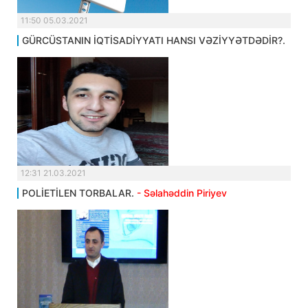
11:50 05.03.2021
GÜRCÜSTANIN İQTİSADİYYATI HANSI VƏZİYYƏTDƏDİR?.
12:31 21.03.2021
POLİETİLEN TORBALAR.
- Səlahəddin Piriyev