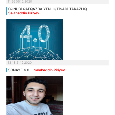
11:26 05.12.2020
CƏNUBİ QAFQAZDA YENİ İQTİSADİ TARAZLIQ.
-
Səlahəddin Piriyev
13:13 21.12.2020
SƏNAYE 4.0.
- Səlahəddin Piriyev