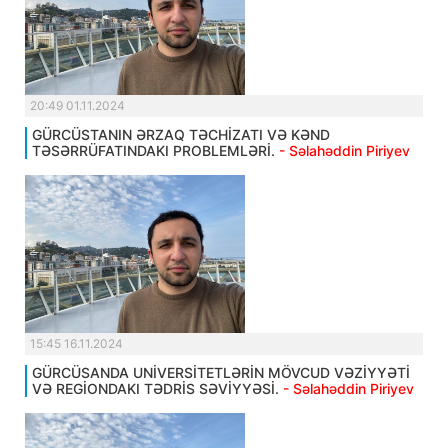
20:49 01.11.2024
GÜRCÜSTANIN ƏRZAQ TƏCHİZATI VƏ KƏND
TƏSƏRRÜFATINDAKI PROBLEMLƏRİ.
- Səlahəddin Piriyev
15:45 16.11.2024
GÜRCÜSANDA UNİVERSİTETLƏRİN MÖVCUD VƏZİYYƏTİ
VƏ REGİONDAKI TƏDRİS SƏVİYYƏSİ.
- Səlahəddin Piriyev