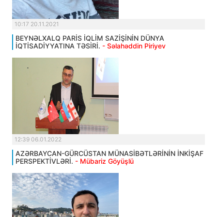
10:17 20.11.2021
BEYNƏLXALQ PARİS İQLİM SAZİŞİNİN DÜNYA
İQTİSADİYYATINA TƏSİRİ.
- Səlahəddin Piriyev
12:39 06.01.2022
AZƏRBAYCAN-GÜRCÜSTAN MÜNASİBƏTLƏRİNİN İNKİŞAF
PERSPEKTİVLƏRİ.
- Mübariz Göyüşlü