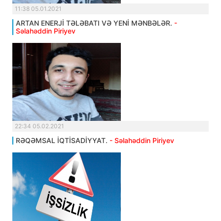
11:38 05.01.2021
ARTAN ENERJİ TƏLƏBATI VƏ YENİ MƏNBƏLƏR.
-
Səlahəddin Piriyev
22:34 05.02.2021
RƏQƏMSAL İQTİSADİYYAT.
- Səlahəddin Piriyev