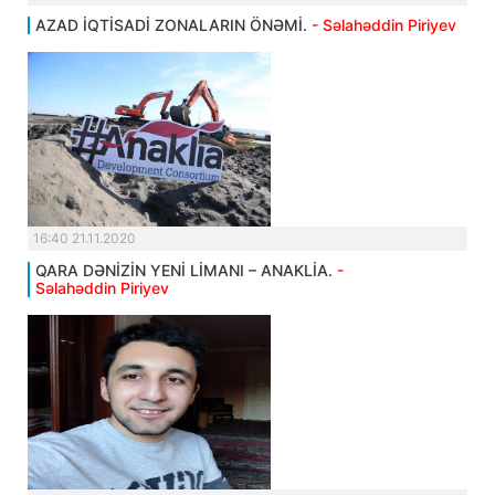
AZAD İQTİSADİ ZONALARIN ÖNƏMİ.
- Səlahəddin Piriyev
16:40 21.11.2020
QARA DƏNİZİN YENİ LİMANI – ANAKLİA.
-
Səlahəddin Piriyev