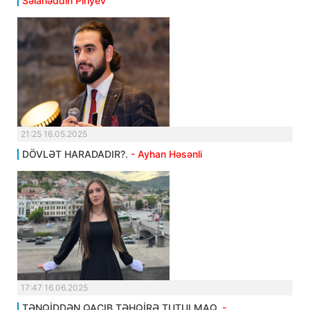
Səlahəddin Piriyev
21:25 16.05.2025
DÖVLƏT HARADADIR?.
- Ayhan Həsənli
17:47 16.06.2025
TƏNQİDDƏN QAÇIB TƏHQİRƏ TUTULMAQ.
-