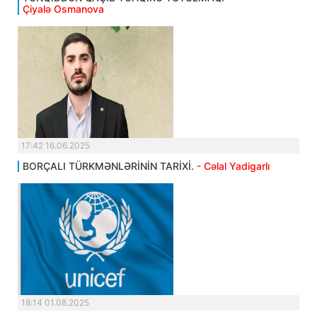
Çiyalə Osmanova
17:42 16.06.2025
BORÇALI TÜRKMƏNLƏRİNİN TARİXİ.
- Cəlal Yadigarlı
18:14 01.08.2025