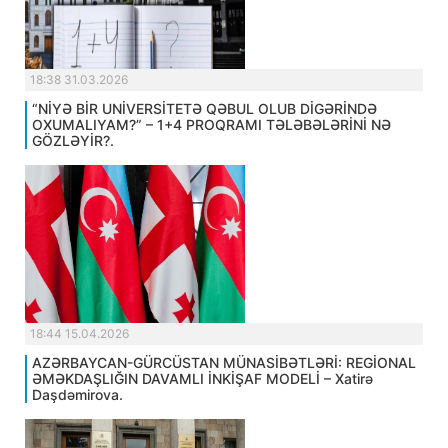
18:38 31.03.2026
“NİYƏ BİR UNİVERSİTETƏ QƏBUL OLUB DİGƏRİNDƏ
OXUMALIYAM?” – 1+4 PROQRAMI TƏLƏBƏLƏRİNİ NƏ
GÖZLƏYİR?.
18:44 15.04.2026
AZƏRBAYCAN-GÜRCÜSTAN MÜNASİBƏTLƏRİ: REGİONAL
ƏMƏKDAŞLIĞIN DAVAMLI İNKİŞAF MODELİ – Xatirə
Daşdəmirova.