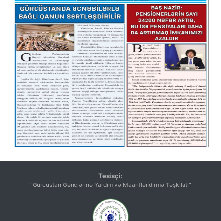
Təsisçi:
"Gürcüstan Gənclərinə Yardım və Maarifləndirmə Təşkilatı"