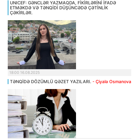
UNICEF: GƏNCLƏR YAZMAQDA, FİKİRLƏRİNİ İFADƏ
ETMƏKDƏ VƏ TƏNQİDİ DÜŞÜNCƏDƏ ÇƏTİNLİK
ÇƏKİRLƏR.
18:00 16.08.2025
TƏNQİDƏ DÖZÜMLÜ QƏZET YAZILARI.
- Çiyalə Osmanova