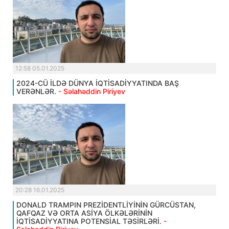
12:58 05.01.2025
2024-CÜ İLDƏ DÜNYA İQTİSADİYYATINDA BAŞ
VERƏNLƏR.
- Səlahəddin Piriyev
20:28 16.01.2025
DONALD TRAMPIN PREZİDENTLİYİNİN GÜRCÜSTAN,
QAFQAZ VƏ ORTA ASİYA ÖLKƏLƏRİNİN
İQTİSADİYYATINA POTENSİAL TƏSİRLƏRİ.
-