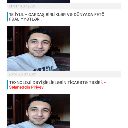
21:31 16.07.2021
15 İYUL – QARDAŞ BİRLİKLƏR VƏ DÜNYADA FETÖ
FƏALİYYƏTLƏRİ.
23:57 23.07.2021
TEXNOLOJİ DƏYİŞİKLİKLƏRİN TİCARƏTƏ TƏSİRİ.
-
Səlahəddin Piriyev