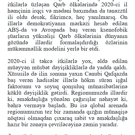
itkilərlə üzləşən Qərb ölkələrində 2020-ci il
həmçinin irqçi və mədəni baxımdan da tənəzzül
ili oldu desək, fikrimcə, heç yanılmarıq. On
illərlə demokratiyanın mərkəzi hesab edilən
ABŞ-da və Avropada baş verən ksenofobik
şüarların yüksəlişi Qərb ölkələrinin dünyanın
gözündə illərdir formalaşdırdığı özlərinin
mükəmməllik modelini yerlə bir etdi.
2020-ci il təkcə itkilərlə yox, əldə edilən
müəyyən müsbət dəyişikliklərlə də yadda qaldı.
Xüsusilə də ilin sonuna yaxın Cənubi Qafqazda
baş verən hadisələr illərlə hökm sürən işğal
faktorunu və soyuq qonşuluq münasibətlərinə
köklü dəyişiklik gətirdi. Regionumuzda illərdir
ki, əməkdaşlığa yönələn çağırışlar nəhayət ki,
bəhrə verməyə başladı. Bu isə qlobal arenada
regionumuzun tez bir zamanda qızğın münaqişə
nöqtəsi olmaqdan çıxaraq sabit və əməkdaşlığa
hazır bir zonaya çevriləcəyinə zəmin yaradır.