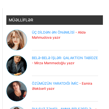
MÜƏLLİFLƏR
ÜÇ DİLDƏN ƏN ÖNƏMLİSİ
- Alidə
Mahmudova yazır
BELƏ-BELƏ İŞLƏR: QALAKTİON TABİDZE
- Mirzə Məmmədoğlu yazır
ÖZÜMÜZÜN YARATDIĞI İMİC
- Esmira
Ələkbərli yazır
PULSUZ TƏHSİL, AMMA BİR ŞƏRTLƏ...
-