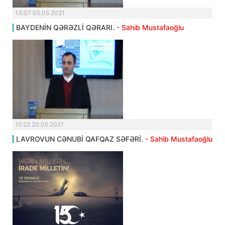
13:07 05.05.2021
BAYDENİN QƏRƏZLİ QƏRARI.
- Sahib Mustafaoğlu
15:22 20.05.2021
LAVROVUN CƏNUBİ QAFQAZ SƏFƏRİ.
- Sahib Mustafaoğlu