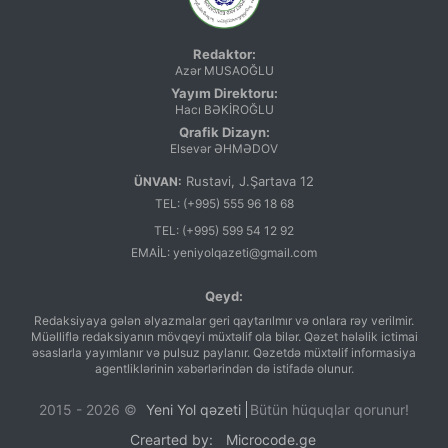
Redaktor:
Azər MUSAOĞLU
Yayım Direktoru:
Hacı BƏKİROĞLU
Qrafik Dizayn:
Elsevər ƏHMƏDOV
Rustavi, J.Şartava 12
ÜNVAN:
TEL:
(+995) 555 96 18 68
TEL:
(+995) 599 54 12 92
EMAİL:
yeniyolqazeti@gmail.com
Qeyd:
Redaksiyaya gələn əlyazmalar geri qaytarılmır və onlara rəy verilmir.
Müəlliflə redaksiyanın mövqeyi müxtəlif ola bilər. Qəzet hələlik ictimai
əsaslarla yayımlanır və pulsuz paylanır. Qəzetdə müxtəlif informasiya
agentliklərinin xəbərlərindən də istifadə olunur.
2015 - 2026 ©
Yeni Yol qəzeti
Bütün hüquqlar qorunur!
Crearted by: Microcode.ge