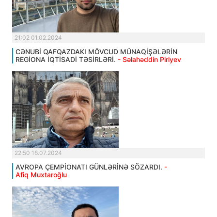
21:02 01.02.2024
CƏNUBİ QAFQAZDAKI MÖVCUD MÜNAQİŞƏLƏRİN
REGİONA İQTİSADİ TƏSİRLƏRİ.
- Səlahəddin Piriyev
22:50 16.07.2024
AVROPA ÇEMPİONATI GÜNLƏRİNƏ SÖZARDI.
-
Afiq Muxtaroğlu