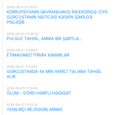
2026-08-02 11:20:27
KORRUPSİYANIN QAVRANILMASI İNDEKSİNDƏ (CPI)
GÜRCÜSTANIN NƏTİCƏSİ KƏSKİN ŞƏKİLDƏ
PİSLƏŞİB
2026-08-02 10:35:32
PULSUZ TƏHSİL, AMMA BİR ŞƏRTLƏ...
2026-08-01 12:58:07
ETİMADIMIZI İTİRƏN XƏBƏRLƏR
2026-08-01 11:42:57
GÜRCÜSTANDA 44 MİN XARİCİ TƏLƏBƏ TƏHSİL
ALIR
2026-08-01 11:15:08
ÖLÜM – DÖRD HƏRFLİ HƏQİQƏT
2026-08-01 11:02:16
YENİLİKÇİ REJİSSORLARIMIZ