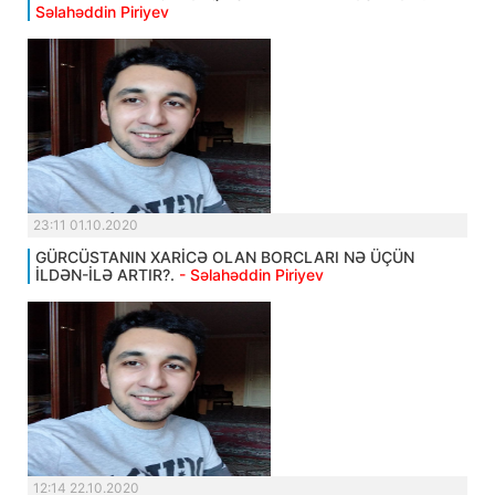
Səlahəddin Piriyev
23:11 01.10.2020
GÜRCÜSTANIN XARİCƏ OLAN BORCLARI NƏ ÜÇÜN
İLDƏN-İLƏ ARTIR?.
- Səlahəddin Piriyev
12:14 22.10.2020