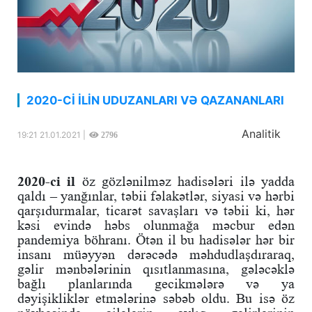
2020-Cİ İLİN UDUZANLARI VƏ QAZANANLARI
Analitik
19:21 21.01.2021 |
2796
2020-ci il
öz gözlənilməz hadisələri ilə yadda
qaldı – yanğınlar, təbii fəlakətlər, siyasi və hərbi
qarşıdurmalar, ticarət savaşları və təbii ki, hər
kəsi evində həbs olunmağa məcbur edən
pandemiya böhranı. Ötən il bu hadisələr hər bir
insanı müəyyən dərəcədə məhdudlaşdıraraq,
gəlir mənbələrinin qısıtlanmasına, gələcəklə
bağlı planlarında gecikmələrə və ya
dəyişikliklər etmələrinə səbəb oldu. Bu isə öz