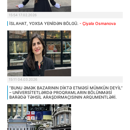
15:54 17.02.2026
İSLAHAT, YOXSA YENİDƏN BÖLGÜ.
- Çiyalə Osmanova
15:11 04.03.2026
“BUNU ƏMƏK BAZARININ DİKTƏ ETMƏSİ MÜMKÜN DEYİL”
– UNİVERSİTETLƏRDƏ PROQRAMLARIN BÖLÜNMƏSİ
BARƏDƏ TƏHSİL ARAŞDIRMAÇISININ ARQUMENTLƏRİ.