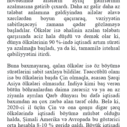
növbəsində ailələrin aylıq gəlirlərinin
azalmasına gətirib çıxardı. Daha az gəlir daha az
tələbat anlamına gəldiyindən ailələr əlavə
xərclərdən boyun qaçıraraq, vəziyyətin
sabitləşəcəyi zamana qədər gözləməyə
başladılar. Ölkələr isə əhalinin azalan tələbatı
qarşısında aciz hala düşdü və demək olar ki,
dünya ölkələrinin 90 %-ində iqtisadi artım sürəti
ya azalmağa başladı, ya da ki, tamamilə istehsal
qabiliyyətini itirdi.
Buna baxmayaraq, qalan ölkələr isə öz böyümə
sürətlərini sabit saxlaya bildilər. Təəccüblü olanı
isə bu ölkələrin başda Çin olmaqla, əsasən Şərqi
Asiya ölkələri olmasıdır. İndiyə kimi baş verən
bütün böhranlardan daima zərərsiz və ya ən az
ziyanla ayrılan Qərb dünyası bu dəfə iqtisadi
baxımdan ən çox zərbə alan tərəf oldu. Belə ki,
2020-ci il üçün Çin və ona qonşu digər şərq
ölkələrində iqtisadi böyümə müsbət olduğu
halda, Şimali Amerika və Avropada bu göstərici
orta hesabla 8-10 % geridə qaldı. Böyük iqtisadi