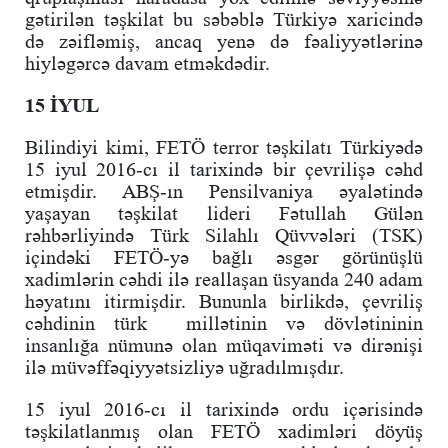
gətirilən təşkilat bu səbəblə Türkiyə xaricində
də zəifləmiş, ancaq yenə də fəaliyyətlərinə
hiyləgərcə davam etməkdədir.
15 İYUL
Bilindiyi kimi, FETÖ terror təşkilatı Türkiyədə
15 iyul 2016-cı il tarixində bir çevrilişə cəhd
etmişdir. ABŞ-ın Pensilvaniya əyalətində
yaşayan təşkilat lideri Fətullah Gülən
rəhbərliyində Türk Silahlı Qüvvələri (TSK)
içindəki FETÖ-yə bağlı əsgər görünüşlü
xadimlərin cəhdi ilə reallaşan üsyanda 240 adam
həyatını itirmişdir. Bununla birlikdə, çevriliş
cəhdinin türk millətinin və dövlətininin
insanlığa nümunə olan müqaviməti və dirənişi
ilə müvəffəqiyyətsizliyə uğradılmışdır.
15 iyul 2016-cı il tarixində ordu içərisində
təşkilatlanmış olan FETÖ xadimləri döyüş