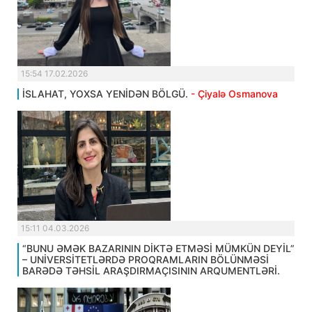
15:54 17.02.2026
İSLAHAT, YOXSA YENİDƏN BÖLGÜ.
- Çiyalə Osmanova
15:11 04.03.2026
“BUNU ƏMƏK BAZARININ DİKTƏ ETMƏSİ MÜMKÜN DEYİL”
– UNİVERSİTETLƏRDƏ PROQRAMLARIN BÖLÜNMƏSİ
BARƏDƏ TƏHSİL ARAŞDIRMAÇISININ ARQUMENTLƏRİ.