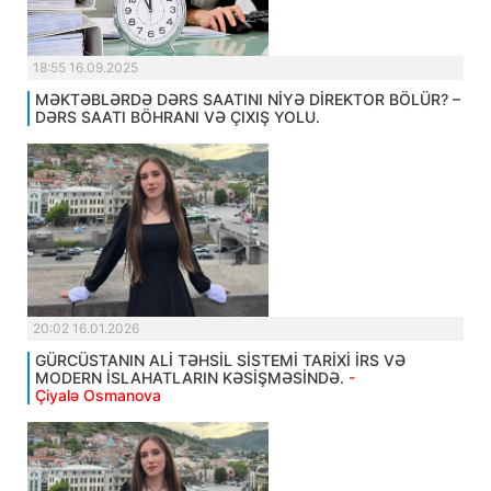
18:55 16.09.2025
MƏKTƏBLƏRDƏ DƏRS SAATINI NİYƏ DİREKTOR BÖLÜR? –
DƏRS SAATI BÖHRANI VƏ ÇIXIŞ YOLU.
20:02 16.01.2026
GÜRCÜSTANIN ALİ TƏHSİL SİSTEMİ TARİXİ İRS VƏ
MODERN İSLAHATLARIN KƏSİŞMƏSİNDƏ.
-
Çiyalə Osmanova