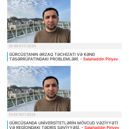
20:49 01.11.2024
GÜRCÜSTANIN ƏRZAQ TƏCHİZATI VƏ KƏND
TƏSƏRRÜFATINDAKI PROBLEMLƏRİ.
- Səlahəddin Piriyev
15:45 16.11.2024
GÜRCÜSANDA UNİVERSİTETLƏRİN MÖVCUD VƏZİYYƏTİ
VƏ REGİONDAKI TƏDRİS SƏVİYYƏSİ.
- Səlahəddin Piriyev