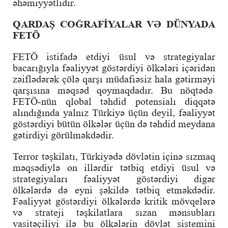
əhəmiyyətlidir.
QARDAŞ COĞRAFİYALAR VƏ DÜNYADA
FETÖ
FETÖ istifadə etdiyi üsul və strategiyalar
bacarığıyla fəaliyyət göstərdiyi ölkələri içəridən
zəiflədərək çölə qarşı müdafiəsiz hala gətirməyi
qarşısına məqsəd qoymaqdadır. Bu nöqtədə
FETÖ-nün qlobal təhdid potensialı diqqətə
alındığında yalnız Türkiyə üçün deyil, fəaliyyət
göstərdiyi bütün ölkələr üçün də təhdid meydana
gətirdiyi görülməkdədir.
Terror təşkilatı, Türkiyədə dövlətin içinə sızmaq
məqsədiylə on illərdir tətbiq etdiyi üsul və
strategiyaları fəaliyyət göstərdiyi digər
ölkələrdə də eyni şəkildə tətbiq etməkdədir.
Fəaliyyət göstərdiyi ölkələrdə kritik mövqelərə
və strateji təşkilatlara sızan mənsubları
vasitəçiliyi ilə bu ölkələrin dövlət sistemini