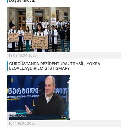
Daşdəmirova.
19:09 15.04.2026
GÜRCÜSTANDA REZİDENTURA: TƏHSİL, YOXSA
LEQALLAŞDIRILMIŞ İSTİSMAR?.
16:11 16.06.2026