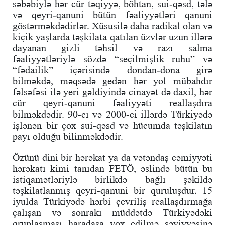
səbəbiylə hər cür təqiyyə, böhtan, sui-qəsd, tələ
və qeyri-qanuni bütün fəaliyyətləri qanuni
göstərməkdədirlər. Xüsusilə daha radikal olan və
kiçik yaşlarda təşkilata qatılan üzvlər uzun illərə
dayanan gizli təhsil və razı salma
fəaliyyətləriylə sözdə “seçilmişlik ruhu” və
“fədailik” içərisində dondan-dona girə
bilməkdə, məqsədə gedən hər yol mübahdır
fəlsəfəsi ilə yeri gəldiyində cinayət də daxil, hər
cür qeyri-qanuni fəaliyyəti reallaşdıra
bilməkdədir. 90-cı və 2000-ci illərdə Türkiyədə
işlənən bir çox sui-qəsd və hücumda təşkilatın
payı olduğu bilinməkdədir.
Özünü dini bir hərəkat ya da vətəndaş cəmiyyəti
hərəkatı kimi tanıdan FETÖ, əslində bütün bu
istiqamətləriylə birlikdə bağlı şəkildə
təşkilatlanmış qeyri-qanuni bir quruluşdur. 15
iyulda Türkiyədə hərbi çevriliş reallaşdırmağa
çalışan və sonrakı müddətdə Türkiyədəki
qruplaşması haradasa yox edilmə səviyyəsinə