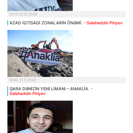
12:14 22.10.2020
AZAD İQTİSADİ ZONALARIN ÖNƏMİ.
- Səlahəddin Piriyev
16:40 21.11.2020
QARA DƏNİZİN YENİ LİMANI – ANAKLİA.
-
Səlahəddin Piriyev