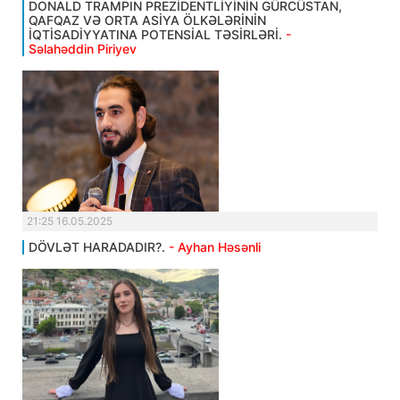
DONALD TRAMPIN PREZİDENTLİYİNİN GÜRCÜSTAN,
QAFQAZ VƏ ORTA ASİYA ÖLKƏLƏRİNİN
İQTİSADİYYATINA POTENSİAL TƏSİRLƏRİ.
-
Səlahəddin Piriyev
21:25 16.05.2025
DÖVLƏT HARADADIR?.
- Ayhan Həsənli