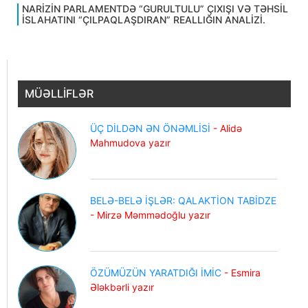
NARİZİN PARLAMENTDƏ “GURULTULU” ÇIXIŞI VƏ TƏHSİL
İSLAHATINI “ÇILPAQLAŞDIRAN” REALLIĞIN ANALİZİ.
MÜƏLLİFLƏR
ÜÇ DİLDƏN ƏN ÖNƏMLİSİ
- Alidə
Mahmudova yazır
BELƏ-BELƏ İŞLƏR: QALAKTİON TABİDZE
- Mirzə Məmmədoğlu yazır
ÖZÜMÜZÜN YARATDIĞI İMİC
- Esmira
Ələkbərli yazır