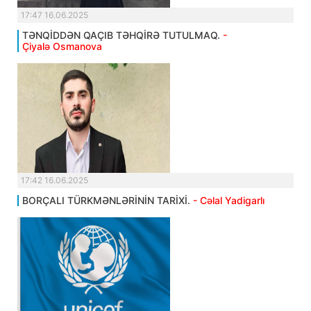
17:47 16.06.2025
TƏNQİDDƏN QAÇIB TƏHQİRƏ TUTULMAQ.
-
Çiyalə Osmanova
17:42 16.06.2025
BORÇALI TÜRKMƏNLƏRİNİN TARİXİ.
- Cəlal Yadigarlı