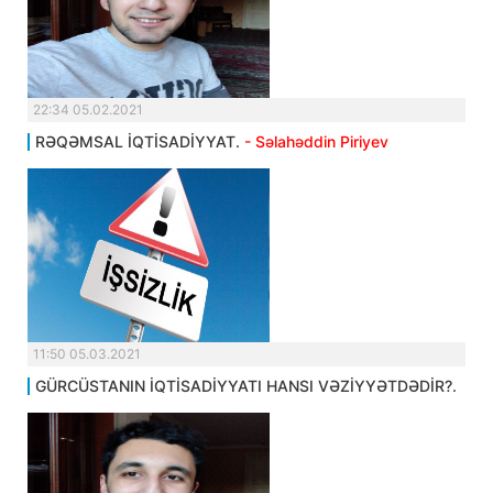
22:34 05.02.2021
RƏQƏMSAL İQTİSADİYYAT.
- Səlahəddin Piriyev
11:50 05.03.2021
GÜRCÜSTANIN İQTİSADİYYATI HANSI VƏZİYYƏTDƏDİR?.