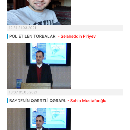
12:31 21.03.2021
POLİETİLEN TORBALAR.
- Səlahəddin Piriyev
13:07 05.05.2021
BAYDENİN QƏRƏZLİ QƏRARI.
- Sahib Mustafaoğlu