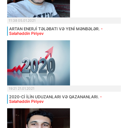
11:38 05.01.2021
ARTAN ENERJİ TƏLƏBATI VƏ YENİ MƏNBƏLƏR.
-
Səlahəddin Piriyev
19:21 21.01.2021
2020-Cİ İLİN UDUZANLARI VƏ QAZANANLARI.
-
Səlahəddin Piriyev