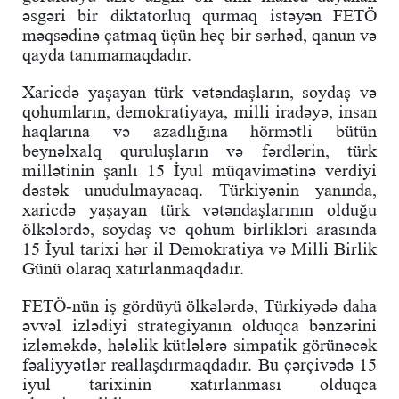
əsgəri bir diktatorluq qurmaq istəyən FETÖ
məqsədinə çatmaq üçün heç bir sərhəd, qanun və
qayda tanımamaqdadır.
Xaricdə yaşayan türk vətəndaşların, soydaş və
qohumların, demokratiyaya, milli iradəyə, insan
haqlarına və azadlığına hörmətli bütün
beynəlxalq quruluşların və fərdlərin, türk
millətinin şanlı 15 İyul müqavimətinə verdiyi
dəstək unudulmayacaq. Türkiyənin yanında,
xaricdə yaşayan türk vətəndaşlarının olduğu
ölkələrdə, soydaş və qohum birlikləri arasında
15 İyul tarixi hər il Demokratiya və Milli Birlik
Günü olaraq xatırlanmaqdadır.
FETÖ-nün iş gördüyü ölkələrdə, Türkiyədə daha
əvvəl izlədiyi strategiyanın olduqca bənzərini
izləməkdə, hələlik kütlələrə simpatik görünəcək
fəaliyyətlər reallaşdırmaqdadır. Bu çərçivədə 15
iyul tarixinin xatırlanması olduqca