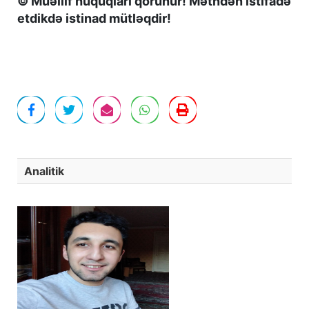
© Müəllif hüquqları qorunur! Mətndən istifadə
etdikdə istinad mütləqdir!
Analitik