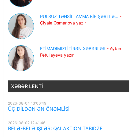
PULSUZ TƏHSİL, AMMA BİR ŞƏRTLƏ...
-
Çiyalə Osmanova yazır
ETİMADIMIZI İTİRƏN XƏBƏRLƏR
- Aytən
Fətullayeva yazır
XƏBƏR LENTI
2026-08-04 13:06:49
ÜÇ DİLDƏN ƏN ÖNƏMLİSİ
2026-08-02 12:41:46
BELƏ-BELƏ İŞLƏR: QALAKTİON TABİDZE