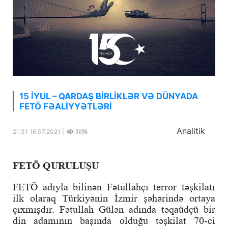
15 İYUL – QARDAŞ BİRLİKLƏR VƏ DÜNYADA
FETÖ FƏALİYYƏTLƏRİ
Analitik
21:31 16.07.2021 |
3196
FETÖ QURULUŞU
FETÖ adıyla bilinən Fətullahçı terror təşkilatı
ilk olaraq Türkiyənin İzmir şəhərində ortaya
çıxmışdır. Fətullah Gülən adında təqaüdçü bir
din adamının başında olduğu təşkilat 70-ci