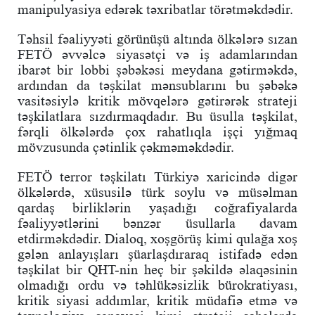
manipulyasiya edərək təxribatlar törətməkdədir.
Təhsil fəaliyyəti görünüşü altında ölkələrə sızan
FETÖ əvvəlcə siyasətçi və iş adamlarından
ibarət bir lobbi şəbəkəsi meydana gətirməkdə,
ardından da təşkilat mənsublarını bu şəbəkə
vasitəsiylə kritik mövqelərə gətirərək strateji
təşkilatlara sızdırmaqdadır. Bu üsulla təşkilat,
fərqli ölkələrdə çox rahatlıqla işçi yığmaq
mövzusunda çətinlik çəkməməkdədir.
FETÖ terror təşkilatı Türkiyə xaricində digər
ölkələrdə, xüsusilə türk soylu və müsəlman
qardaş birliklərin yaşadığı coğrafiyalarda
fəaliyyətlərini bənzər üsullarla davam
etdirməkdədir. Dialoq, xoşgörüş kimi qulağa xoş
gələn anlayışları şüarlaşdıraraq istifadə edən
təşkilat bir QHT-nin heç bir şəkildə əlaqəsinin
olmadığı ordu və təhlükəsizlik bürokratiyası,
kritik siyasi addımlar, kritik müdafiə etmə və