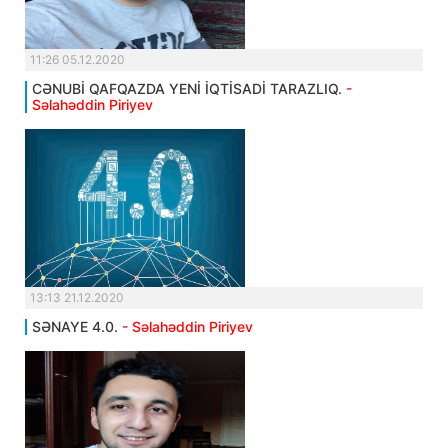
11:26 05.12.2020
CƏNUBİ QAFQAZDA YENİ İQTİSADİ TARAZLIQ.
-
Səlahəddin Piriyev
13:13 21.12.2020
SƏNAYE 4.0.
- Səlahəddin Piriyev