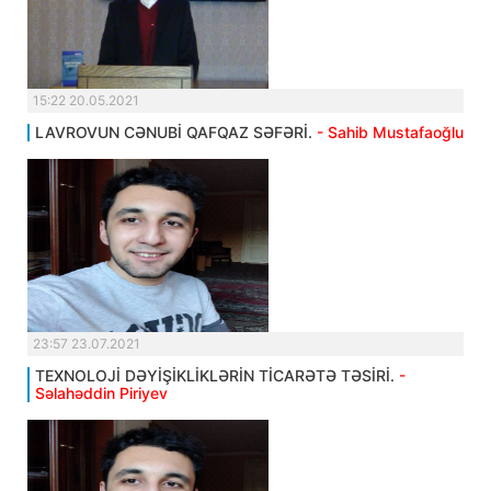
15:22 20.05.2021
LAVROVUN CƏNUBİ QAFQAZ SƏFƏRİ.
- Sahib Mustafaoğlu
23:57 23.07.2021
TEXNOLOJİ DƏYİŞİKLİKLƏRİN TİCARƏTƏ TƏSİRİ.
-
Səlahəddin Piriyev