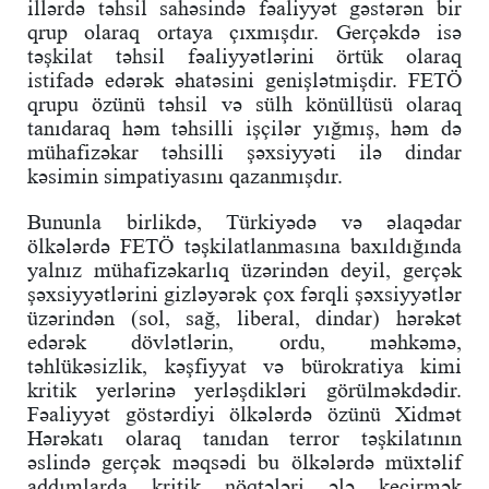
illərdə təhsil sahəsində fəaliyyət gəstərən bir
qrup olaraq ortaya çıxmışdır. Gerçəkdə isə
təşkilat təhsil fəaliyyətlərini örtük olaraq
istifadə edərək əhatəsini genişlətmişdir. FETÖ
qrupu özünü təhsil və sülh könüllüsü olaraq
tanıdaraq həm təhsilli işçilər yığmış, həm də
mühafizəkar təhsilli şəxsiyyəti ilə dindar
kəsimin simpatiyasını qazanmışdır.
Bununla birlikdə, Türkiyədə və əlaqədar
ölkələrdə FETÖ təşkilatlanmasına baxıldığında
yalnız mühafizəkarlıq üzərindən deyil, gerçək
şəxsiyyətlərini gizləyərək çox fərqli şəxsiyyətlər
üzərindən (sol, sağ, liberal, dindar) hərəkət
edərək dövlətlərin, ordu, məhkəmə,
təhlükəsizlik, kəşfiyyat və bürokratiya kimi
kritik yerlərinə yerləşdikləri görülməkdədir.
Fəaliyyət göstərdiyi ölkələrdə özünü Xidmət
Hərəkatı olaraq tanıdan terror təşkilatının
əslində gerçək məqsədi bu ölkələrdə müxtəlif
addımlarda kritik nöqtələri ələ keçirmək