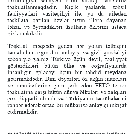
texnologiya sənayesi kimi strateji sahələrdə
təşkilatlanmaqdadır. Kiçik yaşlarda təhsil
fəaliyyətləri vasitəçiliyi ilə, ya da ailədən
təşkilata qatılan üzvlər uzun illərə dayanan
təhsil və öyrəndikləri üsullarla özlərini ustaca
gizləməkdədir.
Təşkilat, məqsədə gedən hər yolun tətbiqini
təməl alan azğın dini anlayışı və gizli gündəliyi
səbəbiylə yalnız Türkiyə üçün deyil, fəaliyyət
göstərdikləri bütün ölkə və coğrafiyalarda
insanlığın gələcəyi üçün bir təhdid meydana
gətirməkdədir. Dini dəyərləri öz azğın inancları
və mənfəətlərinə görə şərh edən FETÖ terror
təşkilatına qarşı bütün dünya ölkələri və xalqları
çox diqqətli olmalı və Türkiyənin təcrübələrini
rəhbər edərək ortaq bir mübarizə anlayışı inkişaf
etdirməlidir.