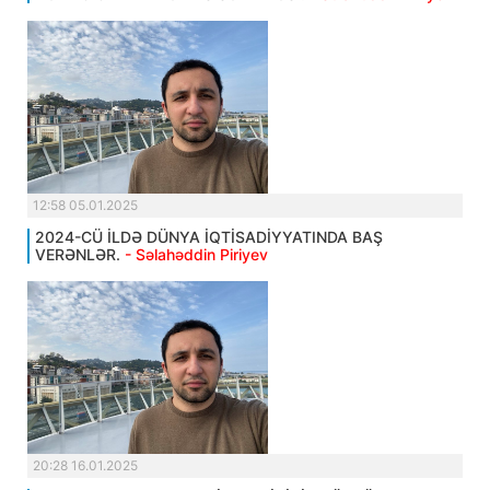
12:58 05.01.2025
2024-CÜ İLDƏ DÜNYA İQTİSADİYYATINDA BAŞ
VERƏNLƏR.
- Səlahəddin Piriyev
20:28 16.01.2025