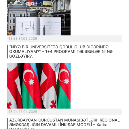
18:38 31.03.2026
“NİYƏ BİR UNİVERSİTETƏ QƏBUL OLUB DİGƏRİNDƏ
OXUMALIYAM?” – 1+4 PROQRAMI TƏLƏBƏLƏRİNİ NƏ
GÖZLƏYİR?.
18:44 15.04.2026
AZƏRBAYCAN-GÜRCÜSTAN MÜNASİBƏTLƏRİ: REGİONAL
ƏMƏKDAŞLIĞIN DAVAMLI İNKİŞAF MODELİ – Xatirə