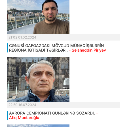
21:02 01.02.2024
CƏNUBİ QAFQAZDAKI MÖVCUD MÜNAQİŞƏLƏRİN
REGİONA İQTİSADİ TƏSİRLƏRİ.
- Səlahəddin Piriyev
22:50 16.07.2024
AVROPA ÇEMPİONATI GÜNLƏRİNƏ SÖZARDI.
-
Afiq Muxtaroğlu