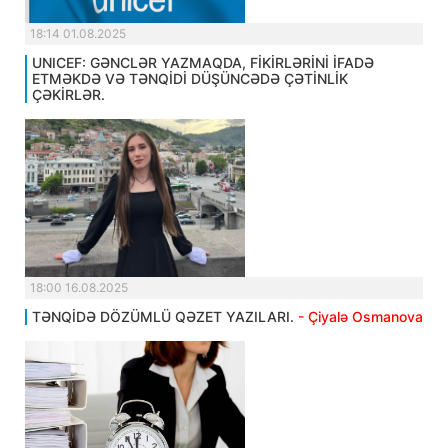
18:14 01.08.2025
UNICEF: GƏNCLƏR YAZMAQDA, FİKİRLƏRİNİ İFADƏ
ETMƏKDƏ VƏ TƏNQİDİ DÜŞÜNCƏDƏ ÇƏTİNLİK
ÇƏKİRLƏR.
18:00 16.08.2025
TƏNQİDƏ DÖZÜMLÜ QƏZET YAZILARI.
- Çiyalə Osmanova