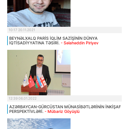
10:17 20.11.2021
BEYNƏLXALQ PARİS İQLİM SAZİŞİNİN DÜNYA
İQTİSADİYYATINA TƏSİRİ.
- Səlahəddin Piriyev
12:39 06.01.2022
AZƏRBAYCAN-GÜRCÜSTAN MÜNASİBƏTLƏRİNİN İNKİŞAF
PERSPEKTİVLƏRİ.
- Mübariz Göyüşlü