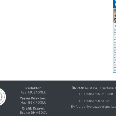
Redaktor:
Rustavi, J.Şartava 
ÜNVAN:
Azər MUSAOĞLU
TEL:
(+995) 555 96 18 68
Yayım Direktoru:
TEL:
(+995) 599 54 12 92
Hacı BƏKİROĞLU
EMAİL:
yeniyolqazeti@gmail.c
Qrafik Dizayn:
Elsevər ƏHMƏDOV