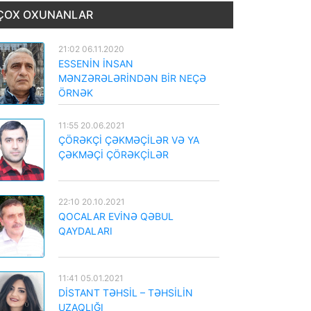
ÇOX OXUNANLAR
21:02 06.11.2020
ESSENİN İNSAN
MƏNZƏRƏLƏRİNDƏN BİR NEÇƏ
ÖRNƏK
11:55 20.06.2021
ÇÖRƏKÇİ ÇƏKMƏÇİLƏR VƏ YA
ÇƏKMƏÇİ ÇÖRƏKÇİLƏR
22:10 20.10.2021
QOCALAR EVİNƏ QƏBUL
QAYDALARI
11:41 05.01.2021
DİSTANT TƏHSİL – TƏHSİLİN
UZAQLIĞI