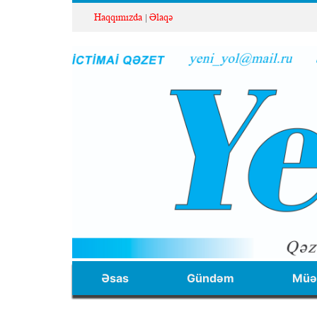
Haqqımızda
Əlaqə
Əsas
Gündəm
Müəl