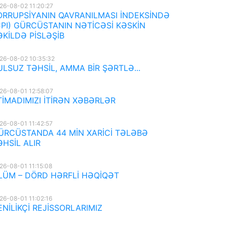
26-08-02 11:20:27
ORRUPSİYANIN QAVRANILMASI İNDEKSİNDƏ
CPI) GÜRCÜSTANIN NƏTİCƏSİ KƏSKİN
ƏKİLDƏ PİSLƏŞİB
26-08-02 10:35:32
ULSUZ TƏHSİL, AMMA BİR ŞƏRTLƏ...
26-08-01 12:58:07
TİMADIMIZI İTİRƏN XƏBƏRLƏR
26-08-01 11:42:57
ÜRCÜSTANDA 44 MİN XARİCİ TƏLƏBƏ
ƏHSİL ALIR
26-08-01 11:15:08
LÜM – DÖRD HƏRFLİ HƏQİQƏT
26-08-01 11:02:16
ENİLİKÇİ REJİSSORLARIMIZ