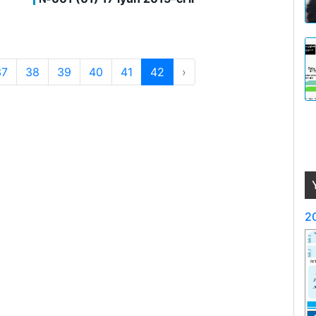
37
38
39
40
41
42
›
20