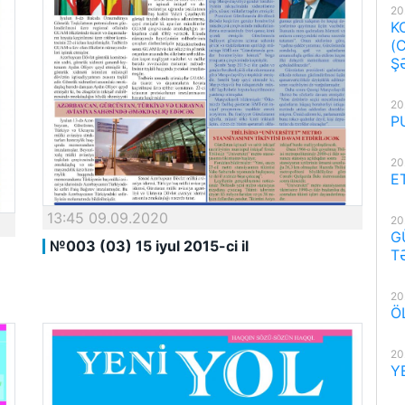
20
K
(
Ş
20
P
20
E
13:45 09.09.2020
20
G
№003 (03) 15 iyul 2015-ci il
T
20
Ö
20
Y