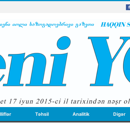
liflər
Təhsil
Analitik
Digər