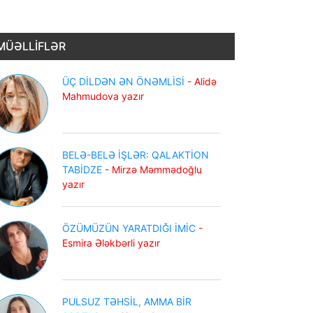
MÜƏLLİFLƏR
ÜÇ DİLDƏN ƏN ÖNƏMLİSİ
- Alidə
Mahmudova yazır
BELƏ-BELƏ İŞLƏR: QALAKTİON
TABİDZE
- Mirzə Məmmədoğlu
yazır
ÖZÜMÜZÜN YARATDIĞI İMİC
-
Esmira Ələkbərli yazır
PULSUZ TƏHSİL, AMMA BİR