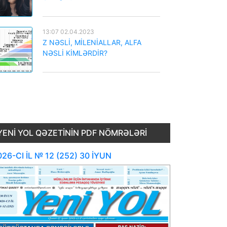
13:07 02.04.2023
Z NƏSLİ, MİLENİALLAR, ALFA
NƏSLİ KİMLƏRDİR?
YENI YOL QƏZETININ PDF NÖMRƏLƏRI
26-CI İL № 12 (252) 30 İYUN