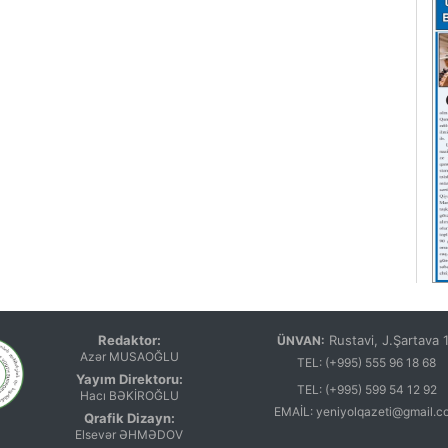
Redaktor:
Rustavi, J.Şartava 
ÜNVAN:
Azər MUSAOĞLU
TEL:
(+995) 555 96 18 68
Yayım Direktoru:
TEL:
(+995) 599 54 12 92
Hacı BƏKİROĞLU
EMAİL:
yeniyolqazeti@gmail.c
Qrafik Dizayn:
Elsevər ƏHMƏDOV