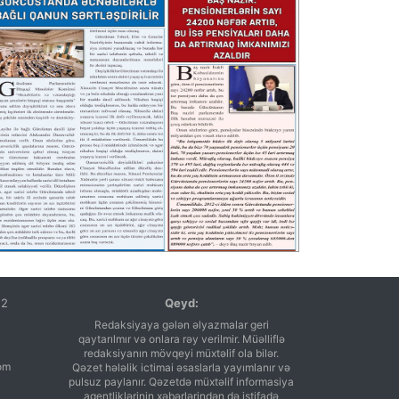
12
Qeyd:
Redaksiyaya gələn əlyazmalar geri
qaytarılmır və onlara rəy verilmir. Müəlliflə
redaksiyanın mövqeyi müxtəlif ola bilər.
om
Qəzet hələlik ictimai əsaslarla yayımlanır və
pulsuz paylanır. Qəzetdə müxtəlif informasiya
agentliklərinin xəbərlərindən də istifadə