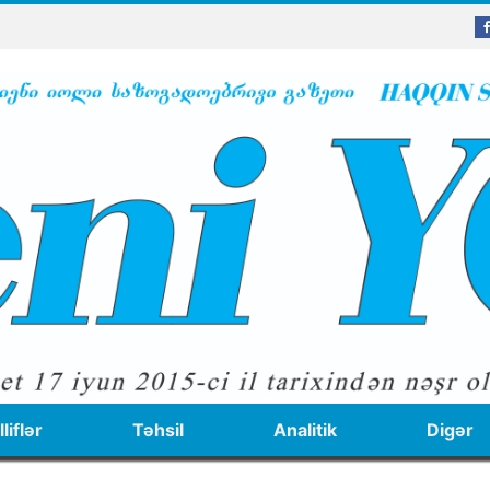
liflər
Təhsil
Analitik
Digər