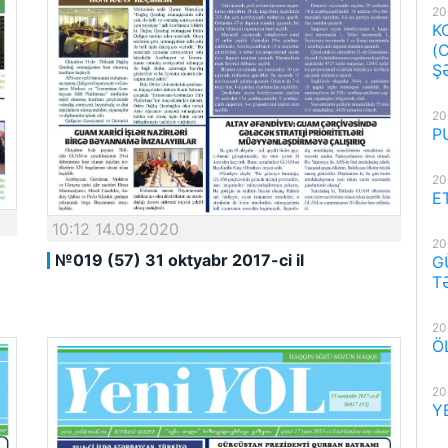
20
K
(
Ş
20
P
20
E
10:12 14.09.2020
20
№019 (57) 31 oktyabr 2017-ci il
G
T
20
Ö
20
Y