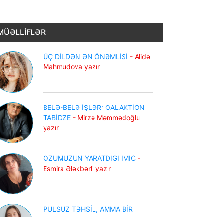
MÜƏLLİFLƏR
ÜÇ DİLDƏN ƏN ÖNƏMLİSİ
- Alidə
Mahmudova yazır
BELƏ-BELƏ İŞLƏR: QALAKTİON
TABİDZE
- Mirzə Məmmədoğlu
yazır
ÖZÜMÜZÜN YARATDIĞI İMİC
-
Esmira Ələkbərli yazır
PULSUZ TƏHSİL, AMMA BİR