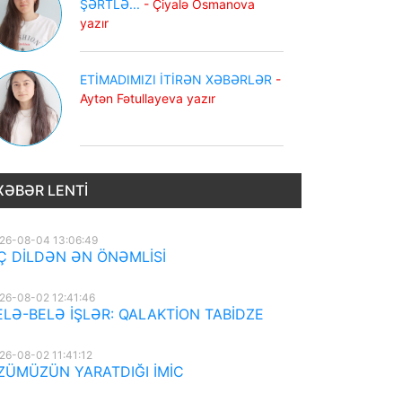
ŞƏRTLƏ...
- Çiyalə Osmanova
yazır
ETİMADIMIZI İTİRƏN XƏBƏRLƏR
-
Aytən Fətullayeva yazır
XƏBƏR LENTI
26-08-04 13:06:49
Ç DİLDƏN ƏN ÖNƏMLİSİ
26-08-02 12:41:46
ELƏ-BELƏ İŞLƏR: QALAKTİON TABİDZE
26-08-02 11:41:12
ZÜMÜZÜN YARATDIĞI İMİC