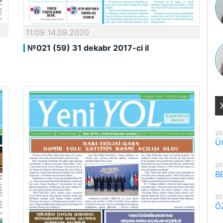
11:09 14.09.2020
№021 (59) 31 dekabr 2017-ci il
20
Ü
20
B
20
Ö