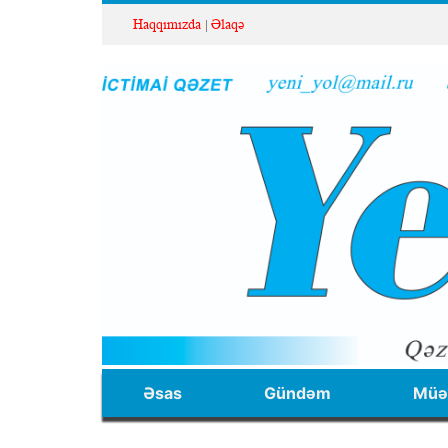
Haqqımızda
Əlaqə
Əsas
Gündəm
Müəl