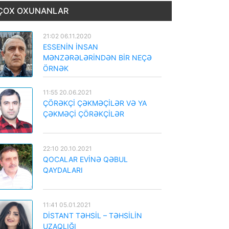
ÇOX OXUNANLAR
21:02 06.11.2020
ESSENİN İNSAN
MƏNZƏRƏLƏRİNDƏN BİR NEÇƏ
ÖRNƏK
11:55 20.06.2021
ÇÖRƏKÇİ ÇƏKMƏÇİLƏR VƏ YA
ÇƏKMƏÇİ ÇÖRƏKÇİLƏR
22:10 20.10.2021
QOCALAR EVİNƏ QƏBUL
QAYDALARI
11:41 05.01.2021
DİSTANT TƏHSİL – TƏHSİLİN
UZAQLIĞI