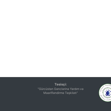
Təsisçi:
"Gürcüstan Gənclərinə Yardım və
Maarifləndirmə Təşkilatı"