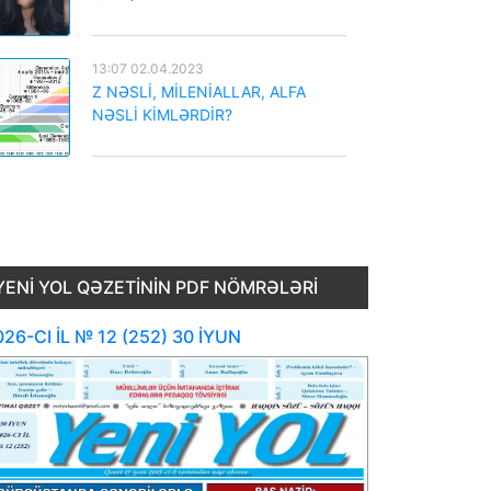
13:07 02.04.2023
Z NƏSLİ, MİLENİALLAR, ALFA
NƏSLİ KİMLƏRDİR?
YENI YOL QƏZETININ PDF NÖMRƏLƏRI
26-CI İL № 12 (252) 30 İYUN