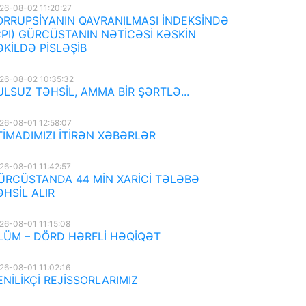
26-08-02 11:20:27
ORRUPSİYANIN QAVRANILMASI İNDEKSİNDƏ
CPI) GÜRCÜSTANIN NƏTİCƏSİ KƏSKİN
ƏKİLDƏ PİSLƏŞİB
26-08-02 10:35:32
ULSUZ TƏHSİL, AMMA BİR ŞƏRTLƏ...
26-08-01 12:58:07
TİMADIMIZI İTİRƏN XƏBƏRLƏR
26-08-01 11:42:57
ÜRCÜSTANDA 44 MİN XARİCİ TƏLƏBƏ
ƏHSİL ALIR
26-08-01 11:15:08
LÜM – DÖRD HƏRFLİ HƏQİQƏT
26-08-01 11:02:16
ENİLİKÇİ REJİSSORLARIMIZ